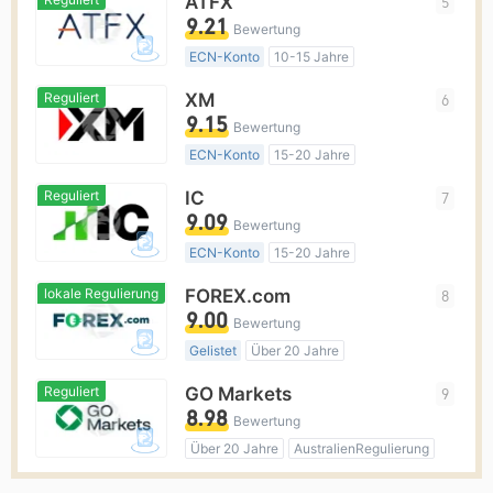
ATFX
5
Market Making (MM)
MT4-Volllizenz
9.21
Bewertung
ECN-Konto
10-15 Jahre
AustralienRegulierung
Reguliert
XM
6
Market Making (MM)
MT4-Volllizenz
9.15
Bewertung
Regionale Kaufmann
ECN-Konto
15-20 Jahre
AustralienRegulierung
Reguliert
IC
7
Market Making (MM)
MT4-Volllizenz
9.09
Bewertung
Globales Geschäft
ECN-Konto
15-20 Jahre
AustralienRegulierung
lokale Regulierung
FOREX.com
8
Market Making (MM)
MT4-Volllizenz
9.00
Bewertung
Globales Geschäft
Gelistet
Über 20 Jahre
AustralienRegulierung
Reguliert
GO Markets
9
Market Making (MM)
MT4-Volllizenz
8.98
Bewertung
Globales Geschäft
Über 20 Jahre
AustralienRegulierung
Hohes potenzielles Risiko
Market Making (MM)
cTrader
lokale Regulierung
InteractiveBrokers
10