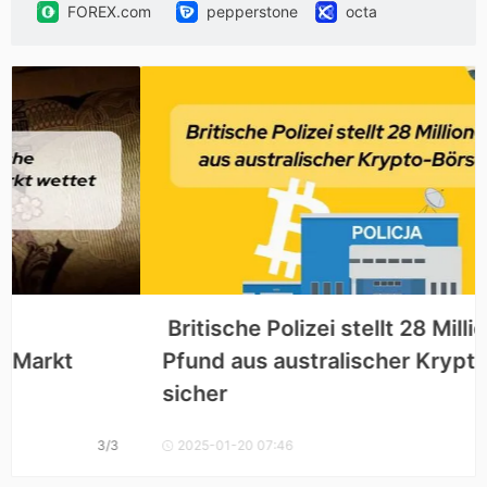
FOREX.com
pepperstone
octa
SBCFX
SECURETRADE
vantage
HK Fortune
VT Markets
uTrade
GTCFX
 Britische Polizei stellt 28 Millionen 
Pfund aus australischer Krypto-Börse 
sicher 
2025-01-20 07:46
3/3