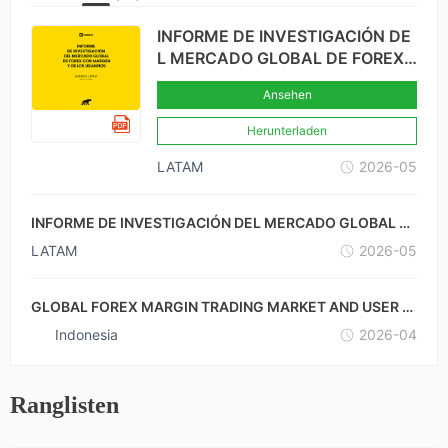
INFORME DE INVESTIGACIÓN DE
L MERCADO GLOBAL DE FOREX
CON MARGEN Y DE LOS USUARI
Ansehen
OS-BRASIL × COLOMBIA
Herunterladen
LATAM
2026-05
INFORME DE INVESTIGACIÓN DEL MERCADO GLOBAL D
E FOREX CON MARGEN Y DE LOS USUARIOS-MÉXICO ×
LATAM
2026-05
ARGENTINA
GLOBAL FOREX MARGIN TRADING MARKET AND USER R
ESEARCH REPORT-INDONESIA
Indonesia
2026-04
Ranglisten