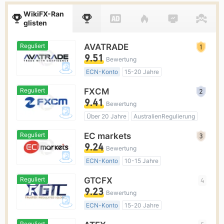
WikiFX-Ran
glisten
Reguliert
AVATRADE
9.51
Bewertung
ECN-Konto
15-20 Jahre
AustralienRegulierung
Reguliert
FXCM
Market Making (MM)
MT4-Volllizenz
9.41
Bewertung
Globales Geschäft
Über 20 Jahre
AustralienRegulierung
Market Making (MM)
MT4-Volllizenz
Reguliert
EC markets
Regionale Kaufmann
9.24
Bewertung
ECN-Konto
10-15 Jahre
AustralienRegulierung
Reguliert
GTCFX
4
Market Making (MM)
MT4-Volllizenz
9.23
Bewertung
ECN-Konto
15-20 Jahre
Vereinigtes KönigreichRegulierung
Reguliert