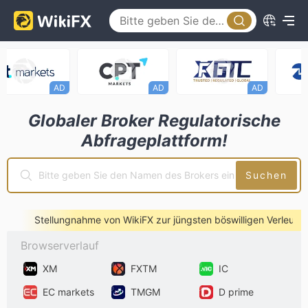
D
AD
AD
AD
Globaler Broker Regulatorische
Abfrageplattform!
Suchen
ielle Stellungnahme von WikiFX zur jüngsten böswilligen Verleum
Browserverlauf
XM
FXTM
IC
EC markets
TMGM
D prime