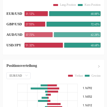
Lang-Position
Kurz-Position
EUR/USD
31.12%
68.88%
GBP/USD
27.55%
72.45%
AUD/USD
37.72%
62.28%
USD/JPY
51.32%
48.68%
Positionsverteilung
Verlust
Gewinn
1.16792
1.16552
1.16312