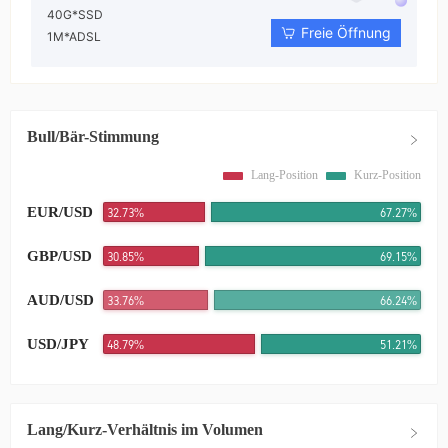
40G*SSD
Freie Öffnung
1M*ADSL
Bull/Bär-Stimmung
Lang-Position
Kurz-Position
EUR/USD
32.73%
67.27%
GBP/USD
30.85%
69.15%
AUD/USD
33.76%
66.24%
USD/JPY
48.79%
51.21%
Lang/Kurz-Verhältnis im Volumen