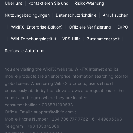
Über uns
|
Kontaktieren Sie uns
|
Risiko-Warnung
|
Nutzungsbedingungen
|
Datenschutzrichtlinie
|
Anruf suchen
|
WikiFX (Enterprise-Edition)
|
Offizielle Verifizierung
|
EXPO
|
Wiki-Forschungsinstitut
|
VPS-Hilfe
|
Zusammenarbeit
|
Regionale Aufteilung
You are visiting the WikiFX website. WikiFX Internet and its
mobile products are an enterprise information searching tool for
global users. When using WikiFX products, users should
consciously abide by the relevant laws and regulations of the
country and region where they are located.
consumer hotline：006531290538
Official Email：support@wikifx.com；
Mobile Phone Number：234 706 777 7762；61 449895363
Telegram：+60 103342306