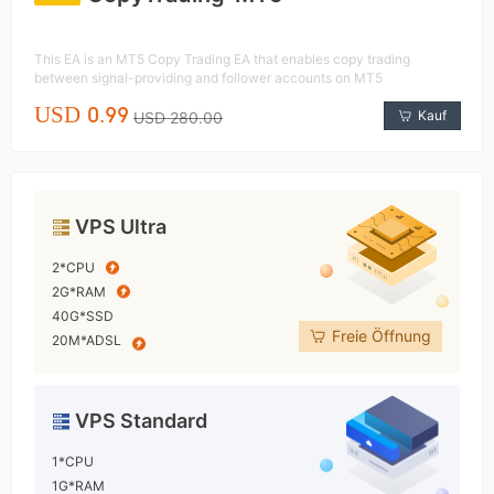
This EA is an MT5 Copy Trading EA that enables copy trading
between signal-providing and follower accounts on MT5
USD 0.99
Kauf
USD 280.00
VPS Ultra
2*CPU
2G*RAM
40G*SSD
Freie Öffnung
20M*ADSL
VPS Standard
1*CPU
1G*RAM