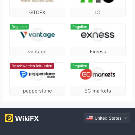
0.76
1
VT Markets
10
GTCFX
IC
Reguliert
Reguliert
vantage
Exness
Beschwerden fokussiert
Reguliert
pepperstone
EC markets
United States