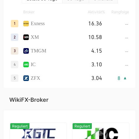
3.92
6
XM
8
Broker
Aktivität%
Rangfolge
3.32
2
STARTRADER
9
16.36
--
Exness
1
1.34
--
RockGlobal
10
10.58
--
XM
2
4.15
--
TMGM
3
3.10
--
IC
4
3.04
8
ZFX
5
2.51
1
D prime
6
WikiFX-Broker
1.29
--
FXTM
7
1.05
4
CPT Markets
8
Reguliert
Reguliert
1.05
3
vantage
9