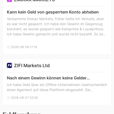
Kann kein Geld von gesperrtem Konto abheben
Verdammte Emirax Markets, früher hatte ich Verluste, aber
es war nicht gesperrt. Ich habe den Gewinn im Gegenzug
blockiert, es wurde gesperrt wie Katoprime & Loyalprimus.
Ich habe Gewinn gemacht und wurde nicht bezahlt. So ist
das ein Unternehmen, weil ihre Website gleich aussieht und
ich zahle $80 bei Emirax Markets ein, halte einen Tag, ich
2026-08-06 17:16
schließe und beantragte eine Auszahlung von $1000 und
der restliche Kontostand war $400. Ich war ein paar Tage
nicht eingeloggt und es stellt sich heraus, dass ich wieder
einloggen wollte, mein Konto wurde mit meinem ganzen
ZIFI Markets Ltd
Geld gesperrt.
Nach einem Gewinn können keine Gelder
abgehoben werden.
Ich habe Geld über ein Offline-Unternehmen (wahrscheinlich
einen Agenten) auf diese Plattform eingezahlt. Sie
versprachen eine Rückerstattung, falls ich meine Gelder
2026-08-07 05:50
nicht abheben könnte, aber nachdem ich einen Gewinn
erzielt hatte, konnte ich nicht abheben. Das Unternehmen
hat ständig verzögert. Ich versuchte, im März abzuheben,