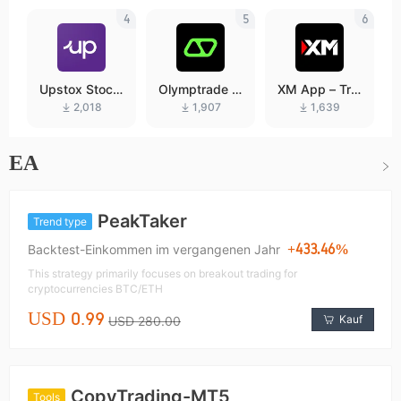
4
5
6
Upstox Stock
Olymptrade –
XM App – Tra
s IPO Mutual
Trading online
de with confid
2,018
1,907
1,639
Funds
ence
EA
PeakTaker
Trend type
+433.46%
Backtest-Einkommen im vergangenen Jahr
This strategy primarily focuses on breakout trading for
cryptocurrencies BTC/ETH
USD 0.99
Kauf
USD 280.00
CopyTrading-MT5
Tools