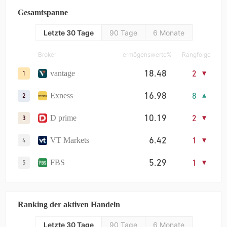
Gesamtspanne
Letzte 30 Tage
90 Tage
6 Monate
Broker
Vermögenswerte%
Rangfolge
18.48
2
vantage
1
16.98
8
Exness
2
10.19
2
D prime
3
6.42
1
VT Markets
4
5.29
1
FBS
5
4.47
4
TMGM
6
Ranking der aktiven Handeln
3.94
2
IC
7
Letzte 30 Tage
90 Tage
6 Monate