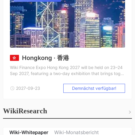
Hongkong · 香港
Wiki Finance Expo Hong Kong 2027 will be held on 23–24
Sep 2027, featuring a two-day exhibition that brings toget
her leaders and innovators from the forex, crypto, stock, fi
ntech, and blockchain industries. From cutting-edge start
2027-09-23
Demnächst verfügbar!
ups to global industry leaders, we connect the brightest m
inds to explore opportunities, foster partnerships, and sha
pe the future of finance.
WikiResearch
Wiki-Whitepaper
Wiki-Monatsbericht