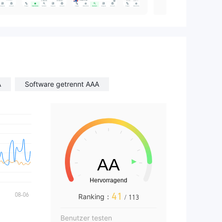
A
Software getrennt AAA
41
Ranking：
/ 113
Benutzer testen