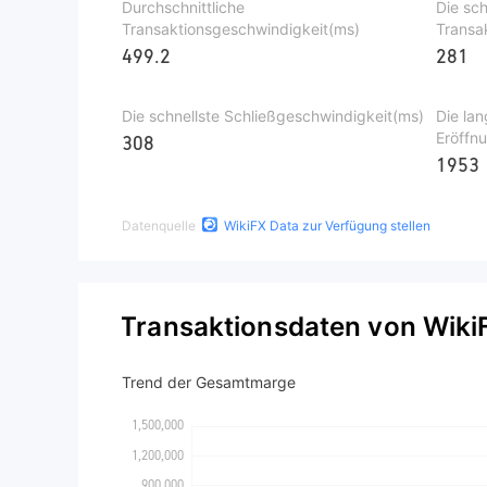
Durchschnittliche
Die sch
Transaktionsgeschwindigkeit(ms)
Transa
499.2
281
Die schnellste Schließgeschwindigkeit(ms)
Die la
Eröffn
308
1953
Datenquelle
WikiFX Data zur Verfügung stellen
Transaktionsdaten von Wiki
Trend der Gesamtmarge