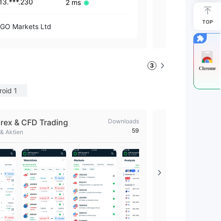
13.***.230
13.***.230
2 ms
GO MARKE
TOP
GO Markets Ltd
(Australia)
3
Chrome
roid 1
rex & CFD Trading
Downloads
GO Market
59
 & Aktien
GO MARKETS