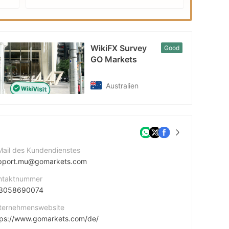
WikiFX Survey
Good
GO Markets
Australien
Mail des Kundendienstes
pport.mu@gomarkets.com
ntaktnummer
3058690074
ternehmenswebsite
tps://www.gomarkets.com/de/