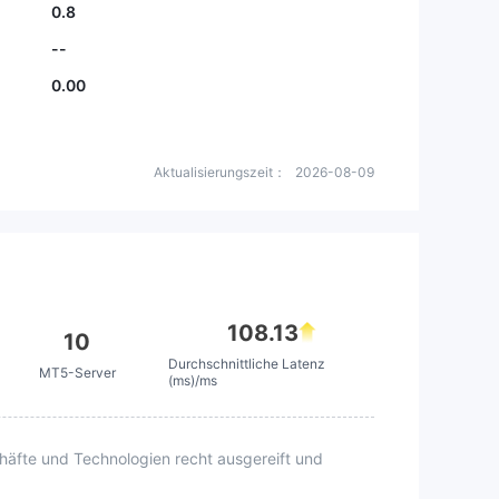
0.8
--
0.00
Aktualisierungszeit：
2026-08-09
108.13
10
Durchschnittliche Latenz
MT5-Server
(ms)/ms
äfte und Technologien recht ausgereift und