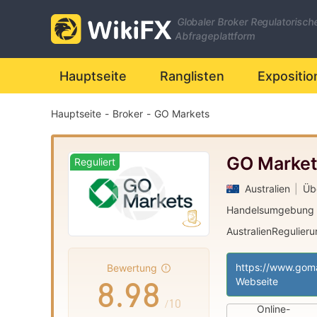
1
2
1
Globaler Broker Regulatorisch
2
3
2
Abfrageplattform
Hauptseite
Ranglisten
Expositio
3
4
3
Hauptseite
-
Broker
-
GO Markets
4
5
4
5
6
5
GO Marke
Reguliert
Australien
|
Üb
6
7
6
Handelsumgebung
AustralienRegulier
7
8
7
Market Making (
|
Regionale Kaufm
|
Bewertung
8
.
9
8
Webseite
/10
Online-