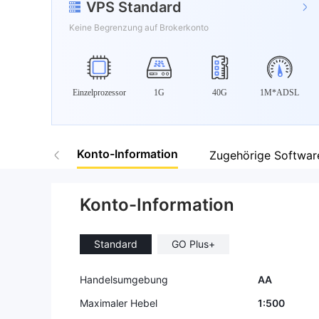
VPS Standard
Keine Begrenzung auf Brokerkonto
Einzelprozessor
1G
40G
1M*ADSL
Konto-Information
Zugehörige Softwar
Konto-Information
Standard
GO Plus+
Handelsumgebung
AA
Maximaler Hebel
1:500