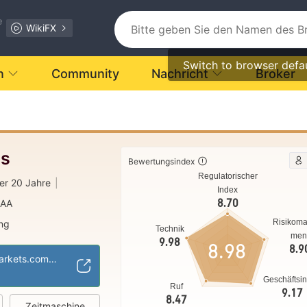
e
WikiFX
Switch to browser defa
n
Community
Nachricht
Broker
ts
Bewertungsindex
Regulatorischer
er 20 Jahre
|
Index
8.70
 AA
Risikom
ung
Technik
men
MM)
cTrader
|
9.98
8.98
8.9
ann
https://www.gomarkets.com/de/
Geschäftsi
Ruf
9.17
8.47
Zeitmaschine