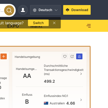
Deutsch
Download
ult language?
Switch
EXPO
Markt
Handelsumgebung
Handelsum
Durchschnittliche
Handelsumgebung
AAA
Transaktionsgeschwindigkeit
(ms)
AA
anage
499.2
t
AA
0
Einfluss
Einflussindex NO.1
ndex
B
A
4.66
Australien