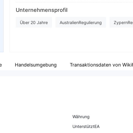
Abkürzung
Fi
Unternehmensprofil
GO Markets
Unternehmensmitarbeiter
Fa
Über 20 Jahre
AustralienRegulierung
ZypernRe
--
ht
Market Making (MM)
Derivatehandel (EP)
cTra
Regionale Kaufmann
e
Handelsumgebung
Transaktionsdaten von Wiki
Währung
UnterstütztEA