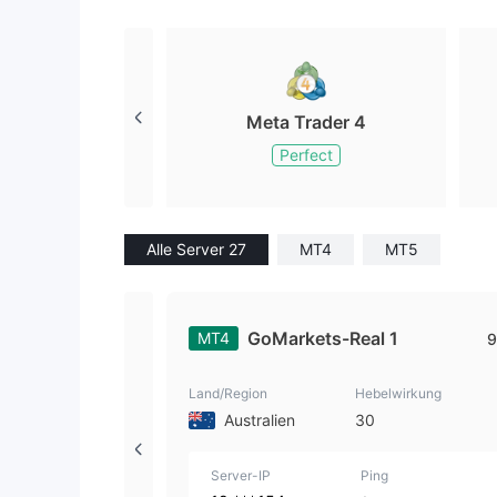
Meta Trader 4
Perfect
Alle Server 27
MT4
MT5
GoMarkets-Real 1
MT4
9
Land/Region
Hebelwirkung
Australien
30
Server-IP
Ping