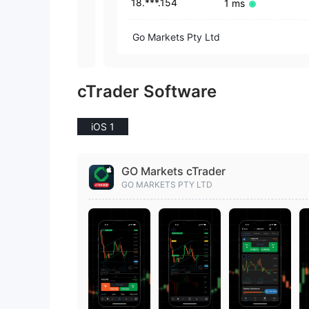
18.***.154
1 ms
Go Markets Pty Ltd
cTrader Software
iOS 1
GO Markets cTrader
GO MARKETS PTY LTD