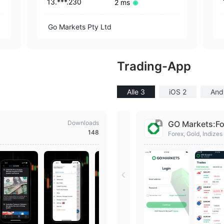
13.***.230
2 ms
Go Markets Pty Ltd
Trading-App
Alle 3
iOS 2
And
Downloads
GO Markets:Fo
148
Forex, Gold, Indizes