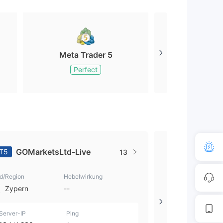
Meta Trader 5
Meta Tr
Perfect
Perfe
GOMarketsLtd-Live
GOMarke
T5
MT5
13
d/Region
Hebelwirkung
Land/Region
Zypern
--
Seychellen
Server-IP
Ping
Server-IP