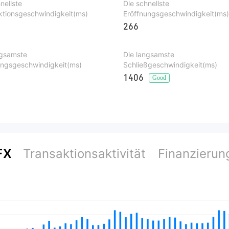
nellste
Die schnellste
ktionsgeschwindigkeit(ms)
Eröffnungsgeschwindigkeit(ms
266
ngsamste
Die langsamste
ungsgeschwindigkeit(ms)
Schließgeschwindigkeit(ms)
1406
Good
FX
Transaktionsaktivität
Finanzierun