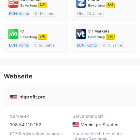
9.24
9.41
Bewertung
Bewertung
ECN-Konto
10-15 Jahre
Über 20 Jahre
AustralienRegulierung
AustralienRegulierung
Market Making (MM)
Market Making (MM)
IC
VT Markets
MT4-Volllizenz
MT4-Volllizenz
9.09
8.68
Bewertung
Bewertung
ECN-Konto
15-20 Jahre
ECN-Konto
10-15 Jahre
AustralienRegulierung
AustralienRegulierung
Market Making (MM)
Market Making (MM)
MT4-Volllizenz
MT4-Volllizenz
Webseite
bitprofit.pro
Server-IP
Serverstandort
198.54.119.152
Vereinigte Staaten
ICP-Registrationsnummer
Hauptsächlich besuchte
Länder/Regionen