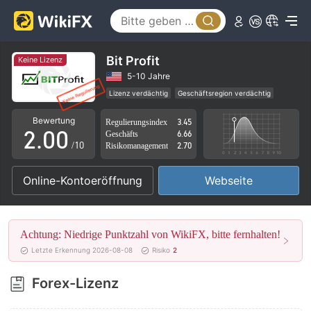
Bit Profit
Keine Lizenz
0
5-10 Jahre
Lizenz verdächtig
Geschäftsregion verdächtig
1
Hohes potenzielles Risiko
Bewertung
Regulierungsindex
3.45
2
.
0
0
Geschäfts
6.66
/10
Risikomanagement
2.70
3
1
1
Online-Kontoeröffnung
Webseite
4
2
2
5
3
3
Achtung: Niedrige Punktzahl von WikiFX, bitte fernhalten!
6
4
4
Letzte Erkennung 2026-08-08
Risiko
2
7
5
5
Forex-Lizenz
8
6
6