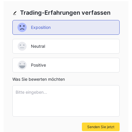
lernen und erfolgreichen Händlern mit nachweislicher Rentabilität
Trading-Erfahrungen verfassen
nachzueifern.
Die Börse verfügt über eine leistungsstarke API, die es Benutzern
Exposition
ermöglicht, ihre privaten Funktionen anzupassen und mehr
Optionen zu erhalten. Bitprofit verfügt außerdem über
Maßnahmen zur Bekämpfung der Geldwäsche (AML), um
Neutral
sicherzustellen, dass die Adressen der Benutzer nicht an illegalen
Aktivitäten beteiligt sind.
Positive
Bitprofit genießt europaweit Vertrauen und wurde 2019 und 2020
zum besten Krypto-Broker gewählt. Die Plattform hat ein
Was Sie bewerten möchten
tägliches Marktvolumen von über 1.000.000 € und bietet mehr als
Bitte eingeben...
40 relevante Coins auf dem Markt, die von Experten kuratiert
werden.
Insgesamt bietet Bitprofit den Benutzern eine umfassende
Handelsplattform, die eine Reihe von Funktionen und Vorteilen
Senden Sie jetzt
bietet, die ihr Handelserlebnis verbessern sollen.