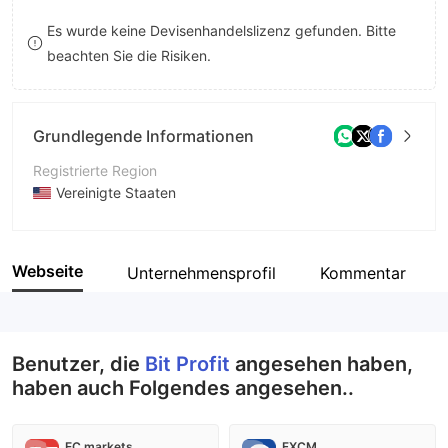
9
7
7
Es wurde keine Devisenhandelslizenz gefunden. Bitte
beachten Sie die Risiken.
8
8
9
9
Grundlegende Informationen
Registrierte Region
Vereinigte Staaten
Betriebszeitraum
5-10 Jahre
Webseite
Unternehmensprofil
Kommentar
Unternehmen
Bit Profit
Benutzer, die
Bit Profit
angesehen haben,
haben auch Folgendes angesehen..
EC markets
FXCM