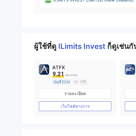
ผู้ใช้ที่ดู
ILimits Invest
ก็ดูเช่นกั
ATFX
9.21
คะแนน
บัญชี ECN
10-15ปี
การกำกับดูแล ออสเตรเลีย
รายละเอียด
ใบอนุญาต Market Making (MM)
ใบอนุญาต MT4 แบบเต็ม
เว็บไซต์ทางการ