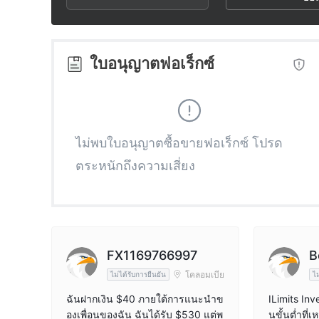
3
2
9
4
3
ใบอนุญาตฟอเร็กซ์
5
4
6
5
ไม่พบใบอนุญาตซื้อขายฟอเร็กซ์ โปรด
ตระหนักถึงความเสี่ยง
7
6
8
7
9
8
FX1169766997
B
โคลอมเบีย
ไม่ได้รับการยืนยัน
ไม
9
ฉันฝากเงิน $40 ภายใต้การแนะนำข
ILimits Inv
องเพื่อนของฉัน ฉันได้รับ $530 แต่พ
นขั้นต่ำที่