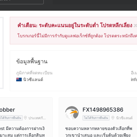
คำเตือน: ระดับคะแนนอยู่ในระดับต่ำ โปรดหลีกเลี่ยง
2
โบรกเกอร์นี้ไม่มีการกำกับดูแลฟอเร็กซ์ที่ถูกต้อง โปรดตระหนักถึงค
ข้อมูลพื้นฐาน
ภูมิภาคที่จดทะเบียน
อีเ
นิวซีแลนด์
inf
ระยะเวลาดำเนินการ
เบอ
5-10ปี
+6
ชื่อบริษัท
เว็
obber
FX1498965386
ILimits Invest Limited
htt
ประเทศกัม
นิวซีแลนด์
่ได้รับการยืนยัน
ไม่ได้รับการยืนยัน
พูชา
est มีความต้องการฝากเงิ
ชอบความหลากหลายของตัวเลือกที่พ
เหมาะสม แต่การเลือกสินท
วกเขานำเสนอ และเริ่มต้นด้วยเพียง