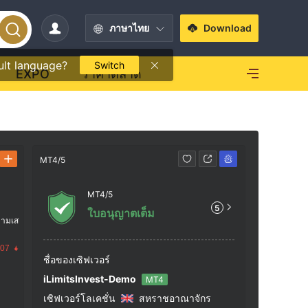
ภาษาไทย
Download
ult language?
Switch
EXPO
ราคาตลาด
MT4/5
ข้อมูลติดต่อ
MT4/5
+64 
5
ใบอนุญาตเต็ม
https
วามเส
Level 
.07
treet,
ชื่อของเซิฟเวอร์
30, Ne
iLimitsInvest-Demo
MT4
เซิฟเวอร์โลเคชั่น
สหราชอาณาจักร