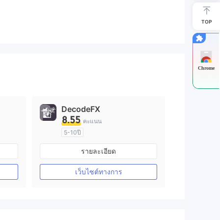
TOP
Chrome
DecodeFX
8.55
คะแนน
5-10ปี
การกำกับดูแล ออสเตรเลีย
รายละเอียด
arket Making (MM)
ใบอนุญาต Market Making (MM)
ใบอนุญาต MT4 แบบเต็ม
เว็บไซต์ทางการ