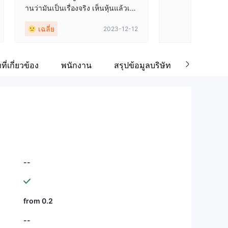
านว่ามันเป็นเรื่องจริง เห็นหุ้นแล้วเจ๋ง
แต่เมื่อฉันถอนเงินออกไป เงิน 530 ด
เฉลี่ย
2023-12-12
อลลาร์ของฉันอยู่ที่ไหน ไปแล้ว. กดถ
อนออก และมันเหมือนกับว่าเงินของฉั
นหายไป ไม่ตื่นเต้นเลย ค่อนข้างหงุด
หงิด ILimits คุณเป็นหนี้ฉันคำอธิบาย
ที่เกี่ยวข้อง
พนักงาน
สรุปข้อมูลบริษัท
ความคิดเ
--
from 0.2
--