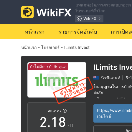
1
แพลตฟอร์มการตรวจสอบกฎระเ
โบรกเกอร์ทั่วโลก
2
WikiFX
3
หน้าแรก
รายการจัดอันดับ
การเปิดเ
หน้าแรก
-
โบรกเกอร์
-
ILimits Invest
4
5
ILimits Inv
ยังไม่มีการกำกับดูแล
นิวซีแลนด์
|
5-1
0
6
ใบอนุญาตในการกำกับด
สงสัย
1
0
7
ใบอนุญาต MT4 แบ
|
ระวังความเสี่ยงอัน
|
https://www.ilimit
คะแนน
2
.
1
8
เว็บไซต์
/10
ย้อ