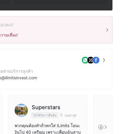
026-08-07
วามเสี่ยง!
มลฝ่ายบริการลูกค้า
o@ilimitsinvest.com
ร์ติดต่อ
498010449
บไซต์ของบริษัท
Superstars
ps://www.ilimitsinv.com
เบลารุส
ไม่ได้รับการยืนยัน
พวกคุณต้องทำถั่วหกใส่ ILimits โยนเ
4
งินไป 40 เหรียญ เพราะเพื่อนฉันสาบ