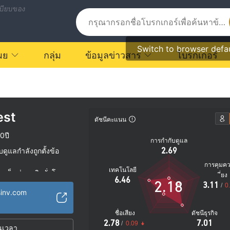
บียบของ
Switch to browser defa
ผย
กลุ่ม
ข้อมูลข่าวสาร
โบรกเกอร์
est
ดัชนีคะแนน
0ปี
การกำกับดูแล
2.69
ูแลกำลังถูกตั้งข้อ
การคุมค
เทคโนโลยี
บเต็ม
ธุรกิจทั่วโลก
|
ี่ยง
6.46
2.18
3.11
ตรายที่อาจจะซ่อนอยู่
/
0
sinv.com
ชื่อเสียง
ดัชนีธุรกิจ
2.78
7.01
/
0.09
นเวลา