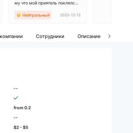
му что мой приятель поклялся,
что это настоящая сделка. Вы в
Нейтральный
2023-12-12
идите акции, круто. Но когда я
обналичил деньги, где мои 530
долларов? Ушел. Нажмите «Вы
вести», и мои деньги как будто
 компании
Сотрудники
Описание компании
исчезнут. Не в восторге, немног
о расстроен. ILimits, вы должны
мне объяснить.
--
from 0.2
--
$2 - $5