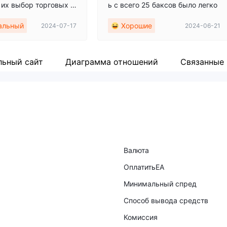
о их выбор торговых а
ь с всего 25 баксов было легко
много ограничен по с
альный
Хорошие
2024-07-17
2024-06-21
 с другими брокерам
ьный сайт
Диаграмма отношений
Связанные
Валюта
ОплатитьEA
Минимальный спред
Способ вывода средств
Комиссия