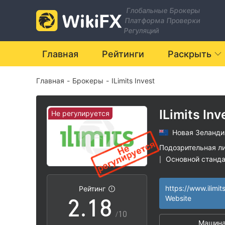
1
Глобальные Брокеры
Платформа Проверки
2
Регуляций
3
Главная
Рейтинги
Раскрыть
Главная
-
Брокеры
-
ILimits Invest
4
5
ILimits Inv
Не регулируется
Новая Зеланди
0
6
Подозрительная л
Основной станд
|
1
0
7
Глобальные опе
|
Высокие потенц
|
https://www.ilimit
Рейтинг
2
.
1
8
Website
/10
Машина