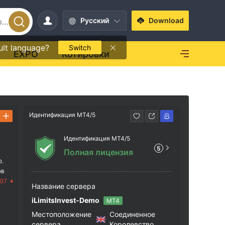
Pусский
Download
ult language?
Switch
EXPO
Котировки
Идентификация MT4/5
Способ свя
Идентификация MT4/5
+64 
5
Полная лицензия
https
р.
ов
Level 
.07
treet,
Название сервера
30, Ne
iLimitsInvest-Demo
MT4
Местоположение
Соединенное
сервера
Королевство