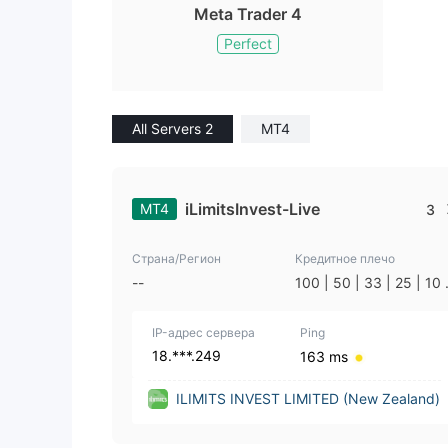
Meta Trader 4
Perfect
All Servers 2
MT4
iLimitsInvest-Live
MT4
3
Страна/Регион
Кредитное плечо
--
100 | 50 | 33 | 25 | 10 
1
IP-адрес сервера
Ping
18.***.249
163 ms
ILIMITS INVEST LIMITED (New Zealand)