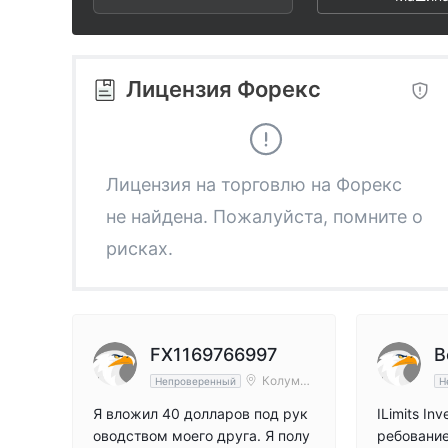
3
2
9
4
3
Лицензия Форекс
5
4
6
5
Лицензия на торговлю на Форекс
не найдена. Пожалуйста, помните о
7
6
рисках.
8
7
9
8
FX1169766997
B
Колумби
Непроверенный
Н
я
9
Я вложил 40 долларов под рук
ILimits In
оводством моего друга. Я полу
ребовани