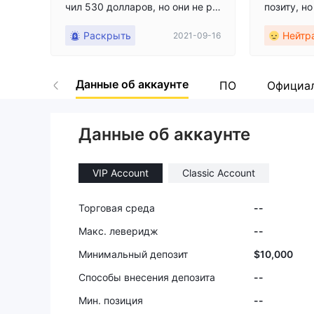
чил 530 долларов, но они не ра
позиту, н
зрешили мне снять деньги.
ктивов не
Раскрыть
Нейтр
2021-09-16
равнению
и.
Данные об аккаунте
ПО
Официал
Данные об аккаунте
VIP Account
Classic Account
Торговая среда
--
Макс. леверидж
--
Минимальный депозит
$10,000
Способы внесения депозита
--
Мин. позиция
--