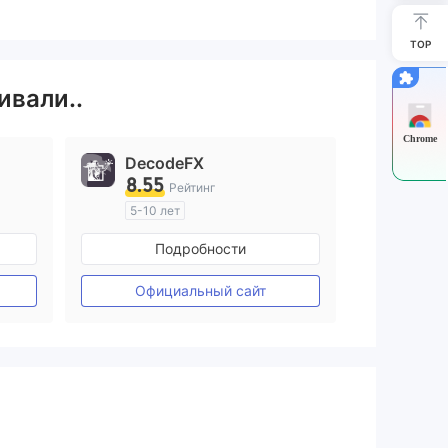
TOP
ивали..
Chrome
DecodeFX
8.55
Рейтинг
5-10 лет
ия
Регулирование в Австралия
Подробности
Маркет-Мейкинг (MM)
Основной стандарт MT4
Официальный сайт