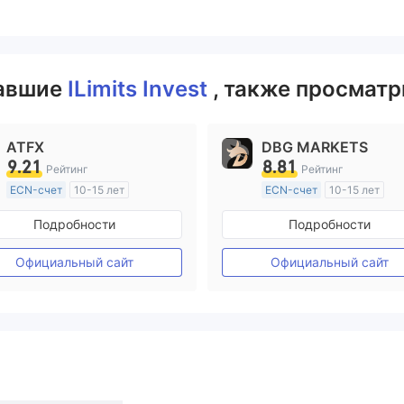
вавшие
ILimits Invest
, также просматр
ATFX
DBG MARKETS
9.21
8.81
Рейтинг
Рейтинг
ECN-счет
10-15 лет
ECN-счет
10-15 лет
Регулирование в Австралия
Регулирование в Австрал
Подробности
Подробности
Маркет-Мейкинг (MM)
Маркет-Мейкинг (MM)
Основной стандарт MT4
Основной стандарт MT4
Официальный сайт
Официальный сайт