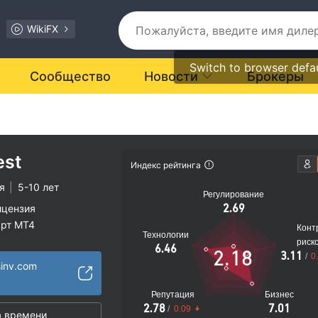
WikiFX
Switch to browser defa
Сообщество
Новости
Брокеры
est
Индекс рейтинга
я
|
5-10 лет
Регулирование
2.69
ицензия
арт MT4
Конт
Технологии
рации
риск
6.46
2.18
3.11
/
0
иальные риски
sinv.com
Репутация
Бизнес
2.78
7.01
/
0.09
 времени