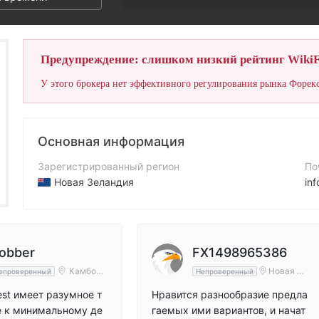
Предупреждение: слишком низкий рейтинг WikiF
У этого брокера нет эффективного регулирования рынка Форекс
Основная информация
Зарегистрированный регион
По
Новая Зеландия
inf
Период эксплуатации
Ко
5-10 лет
+6
Компания
Са
obber
FX1498965386
ILimits Invest Limited
htt
Камбод
Новая Зе
епроверенный
Непроверенный
жа
ландия
vest имеет разумное т
Нравится разнообразие предла
е к минимальному де
гаемых ими вариантов, и начат