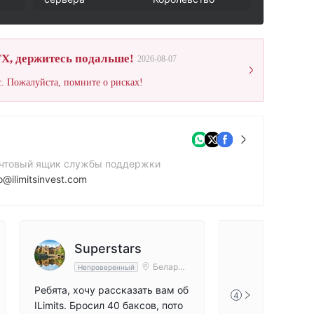
X, держитесь подальше!
2026-08-07
. Пожалуйста, помните о рисках!
чтовый ящик службы поддержки
o@ilimitsinvest.com
нтактный номер
498010449
йт компании
Superstars
ps://www.ilimitsinv.com
Беларус
Непроверенный
ь
Ребята, хочу рассказать вам об
4
ILimits. Бросил 40 баксов, пото