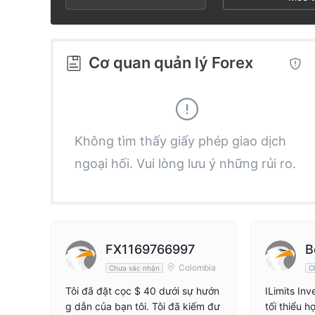
3
2
9
4
3
Cơ quan quản lý Forex
5
4
6
5
Không tìm thấy giấy phép giao dịch
ngoại hối. Vui lòng lưu ý những rủi ro.
7
6
8
7
9
8
FX1169766997
B
Colombia
Chưa xác nhận
C
9
Tôi đã đặt cọc $ 40 dưới sự hướn
ILimits Inv
g dẫn của bạn tôi. Tôi đã kiếm đư
tối thiểu h