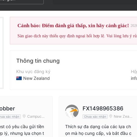
Cảnh báo: Điểm đánh giá thấp, xin hãy cảnh giác!
202
Sàn giao dịch này thiếu quy định ngoại hối hợp lệ. Vui lòng lưu ý rủ
Thông tin chung
Khu vực đăng ký
Hộ
New Zealand
inf
Thời gian hoạt động
Điệ
5-10 năm
+6
Tên công ty
Tr
obber
FX1498965386
ILimits Invest Limited
htt
Campuchi
New Zeala
hưa xác nhận
Chưa xác nhận
a
nd
est có yêu cầu gửi tiền
Thích sự đa dạng của các lựa ch
ợp lý, nhưng lựa chọn t
ọn mà họ cung cấp, và bắt đầu c