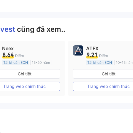
nvest
cũng đã xem..
Neex
ATFX
8.64
9.21
Điểm
Điểm
Tài khoản ECN
15-20 năm
Tài khoản ECN
10-15 nă
Đăng ký tại Nước Úc
Đăng ký tại Nước Úc
Chi tiết
Chi tiết
GP Tạo lập Thị trường Ngoại hối (MM)
MT4 Chính thức
MT4 Chính thức
Trang web chính thức
Trang web chính thức