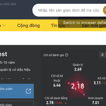
n Môi Giới
Switch to browser defa
o
Cộng đồng
Tin tức
Sàn môi giớ
est
Chỉ số đánh giá
5-10 năm
Quản lý
2.69
quản lý có dấu hiệu
Chỉ số kỹ
KS rủi
Nghiệp vụ quốc tế
thuật
3.11
/
0
2.18
6.46
o
sinv.com
Chỉ số danh tiếng
Kinh doanh
2.78
7.01
/
0.09
hời gian