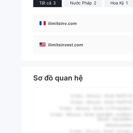
Tất cả
3
Nước Pháp
2
Hoa Kỳ
1
ilimitsinv.com
ilimitsinvest.com
Sơ đồ quan hệ