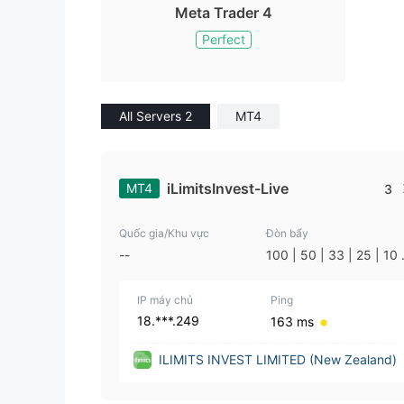
Meta Trader 4
Perfect
All Servers 2
MT4
iLimitsInvest-Live
MT4
3
Quốc gia/Khu vực
Đòn bẩy
--
100 | 50 | 33 | 25 | 10 
1
IP máy chủ
Ping
18.***.249
163 ms
ILIMITS INVEST LIMITED (New Zealand)