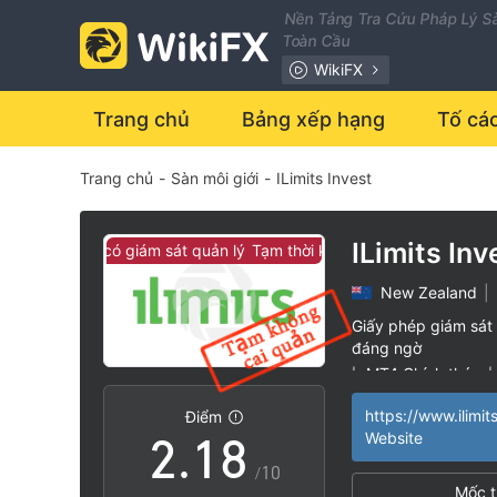
1
Nền Tảng Tra Cứu Pháp Lý Sà
Toàn Cầu
2
WikiFX
3
Trang chủ
Bảng xếp hạng
Tố cá
Trang chủ
-
Sàn môi giới
-
ILimits Invest
4
5
ILimits Inv
thời không có giám sát quản lý
Tạm thời không có giám sát quản lý
New Zealand
|
0
6
Giấy phép giám sát 
đáng ngờ
1
0
7
MT4 Chính thức
|
|
Nguy cơ rủi ro ca
|
https://www.ilimit
Điểm
2
.
1
8
Website
/10
Mốc t