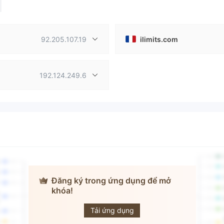
92.205.107.19
ilimits.com
192.124.249.6
Đăng ký trong ứng dụng để mở
khóa!
ILimits Invest
Tải ứng dụng