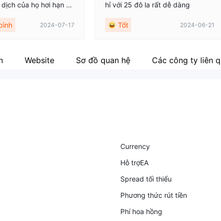
o dịch của họ hơi hạn ch
hỉ với 25 đô la rất dễ dàng
ác sàn giao dịch khác.
bình
Tốt
2024-07-17
2024-06-21
n
Website
Sơ đồ quan hệ
Các công ty liên 
Currency
Hỗ trợEA
Spread tối thiểu
Phương thức rút tiền
Phí hoa hồng