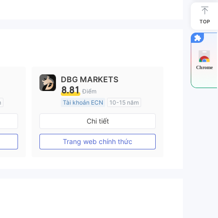
TOP
Chrome
DBG MARKETS
8.81
Điểm
m
Tài khoản ECN
10-15 năm
Đăng ký tại Nước Úc
Chi tiết
GP Tạo lập Thị trường Ngoại hối (MM)
GP Tạo lập Thị trường Ngoại hối (MM)
MT4 Chính thức
Trang web chính thức