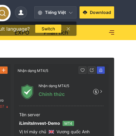
Tiếng Việt
Download
ult language?
Switch
i
EXPO
Phân tích
Nhận dạng MT4/5
Liên hệ
Nhận dạng MT4/5
+64 
5
Chính thức
https
 ro
Level 
.07
treet,
Tên server
30, Ne
iLimitsInvest-Demo
MT4
Vị trí máy chủ
Vương quốc Anh