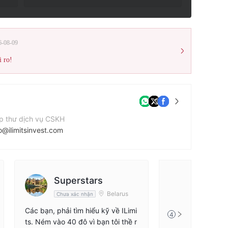
6-08-09
i ro!
p thư dịch vụ CSKH
o@ilimitsinvest.com
n thoại liên hệ
498010449
ang web của công ty
Superstars
ps://www.ilimitsinv.com
Belarus
Chưa xác nhận
Các bạn, phải tìm hiểu kỹ về ILimi
4
ts. Ném vào 40 đô vì bạn tôi thề r