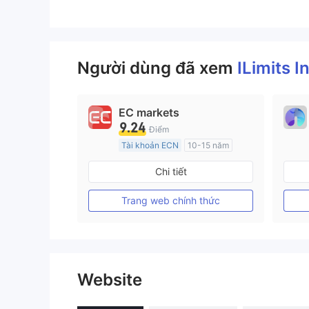
Người dùng đã xem
ILimits I
EC markets
9.24
Điểm
Tài khoản ECN
10-15 năm
Đăng ký tại Nước Úc
Chi tiết
GP Tạo lập Thị trường Ngoại hối (MM)
MT4 Chính thức
Trang web chính thức
Website