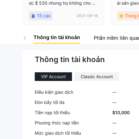
ợc $ 530 nhưng họ không cho ph
ài sản gia
ép tôi rút tiền.
ế so với c
Tố cáo
Trung 
2021-09-16
Thông tin tài khoản
Phần mềm liên qua
Thông tin tài khoản
VIP Account
Classic Account
Điều kiện giao dịch
--
Đòn bẩy tối đa
--
Tiền nạp tối thiểu
$10,000
Phương thức nạp tiền
--
Mức giao dịch tối thiểu
--