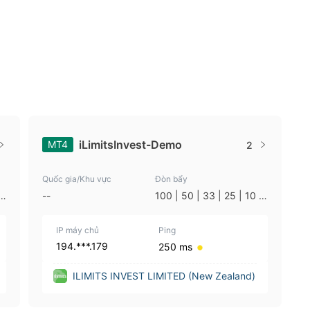
iLimitsInvest-Demo
MT4
2
Quốc gia/Khu vực
Đòn bẩy
|
--
100 | 50 | 33 | 25 | 10 |
1
IP máy chủ
Ping
194.***.179
250 ms
ILIMITS INVEST LIMITED (New Zealand)