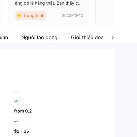
ằng đó là hàng thật. Bạn thấy cổ
phiếu, tuyệt vời. Nhưng khi tôi rút
Trung bình
2023-12-12
tiền, $530 của tôi ở đâu? Đi mất.
Nhấn rút tiền và có vẻ như tiền m
ặt của tôi đã biến mất. Không vui
chút nào, có chút buồn bực. ILimi
quan
Người lao động
Giới thiệu doanh nghiệp
ts, bạn nợ tôi một lời giải thích.
--
from 0.2
--
$2 - $5