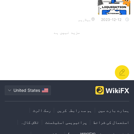
2023-12-12
بیلاروس
مزید نہیں ہے
United States
ہمارے بارے میں
|
ہم سے رابطہ کریں
|
رسک الرٹ
|
استعمال کی شرائط
|
پرائیویسی اسٹیٹمنٹ
|
تلاش کال۔
|