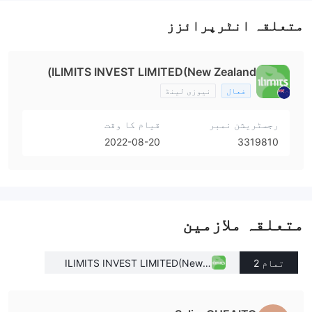
متعلقہ انٹرپرائزز
ILIMITS INVEST LIMITED(New Zealand)
فعال
نیوزی لینڈ
رجسٹریشن نمبر
قیام کا وقت
2022-08-20
3319810
متعلقہ ملازمین
تمام 2
ILIMITS INVEST LIMITED(New Z
ealand)