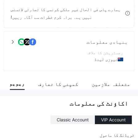
9
8
ہمارے پاس فی الحال غیر ملکی کرنسی کا تجارتی لائسنس
نہیں ہے۔ براہ کرم خطرات سے آگاہ رہیں!
9
بنیادی معلومات
رجسٹریشن کا علاقہ
نیوزی لینڈ
آپریشن کا دورانیہ
5-10 سال
ریویو
متعلقہ ملازمین
کمپنی کا تعارف
کمپنی کا مکمل نام
ILimits Invest Limited
اکاؤنٹ کی معلومات
Classic Account
VIP Account
ٹریڈنگ کا ماحول