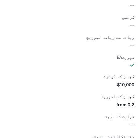
--
کرنسی
--
زیادہ سے زیادہ لیوریج
--
سپورٹEA
کم از کم ڈپازٹ
$10,000
کم از کم اسپریڈ
from 0.2
ڈپازٹ کا طریقہ
--
رقم نکالنے کا طریقہ