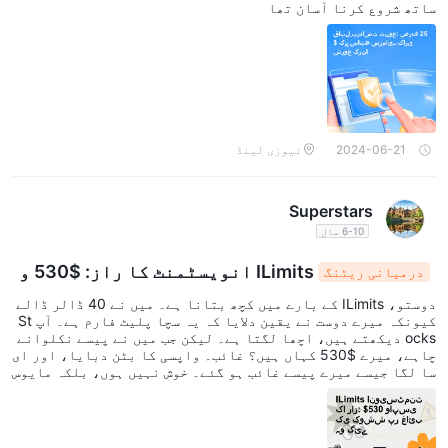
ساتھ شروع کرنا آسان تھا
2024-06-21
نیوزی لینڈ
Superstars
6-10 سال
ILimits انویسٹمنٹ کا راز: $530 و
درمیانی ریٹنگ
اپسی کی کوشش پر غائب ہو گئے
دوستو، ILimits کے بارے میں کچھ بتانا ہے۔ میں نے 40 ڈالر ڈالے
کیونکہ میرے دوست نے یقین دلایا کہ یہ سچا پلیٹ فارم ہے۔ آپ St
ocks دیکھتے ہیں، اچھا لگتا ہے۔ لیکن جب میں نے پیسے نکلوانے
چاہے، میرے $530 کہاں ہیں؟ غائب۔ واپسی کا بٹن دبایا، اور ای
سا لگا جیسے میرے پیسے غائب ہو گئے۔ خوش نہیں ہوں، بلکہ مایوس
ہوں۔ ILimits، تمہیں مجھے وضاحت دینی چاہیے۔