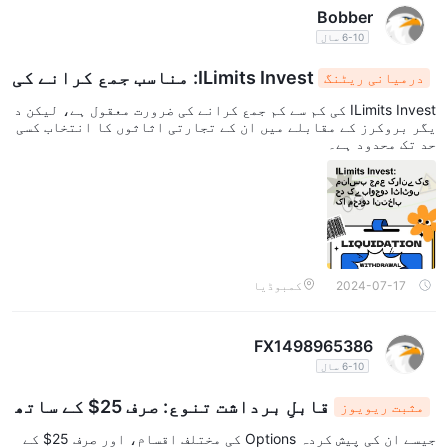
Bobber
6-10 سال
ILimits Invest: مناسب جمع کرانے کی
درمیانی ریٹنگ
حد کے باوجود اثاثوں کا محدود انتخاب
ILimits Invest کی کم سے کم جمع کرانے کی ضرورت معقول ہے، لیکن د
یگر بروکرز کے مقابلے میں ان کے تجارتی اثاثوں کا انتخاب کسی
حد تک محدود ہے۔
2024-07-17
کمبوڈیا
FX1498965386
6-10 سال
قابلِ برداشت تنوع: صرف 25$ کے ساتھ
مثبت ریویوز
سرمایہ کاری شروع کرنا
جیسے ان کی پیش کردہ Options کی مختلف اقسام، اور صرف 25$ کے