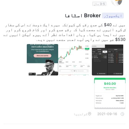
3-5 سال
Broker اسٹافا
ایکسپوژر
میں نے 40$ کی جمع رقم کی کیونکہ میرے ایک دوست نے اس کی سفار
ش کی، انہوں نے مجھے کہا کہ رقم جمع کرو اور کام شروع کرو اور
میں نے ایسا ہی کیا۔ وہاں اقدامات نظر آتے ہیں، لیکن انہوں نے
530$ جو میں نے واپس لیے تھے، مجھے نہیں دیے۔
2021-09-16
کولمبیا