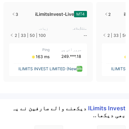
iLimitsInvest-Live
iL
MT4
3
2
ملک/علاقہ
زیادہ
100 | 50 | 33 | 2
--
100 | 50 | 33 | 2
5 | 10 | 1
سرور آئی پی
Ping
18.***.249
163 ms
ILIMITS INVEST LIMITED (New
ILIMITS 
Zealand)
ILimits Invest
دیکھنے والے صارفین نے یہ
بھی دیکھا..