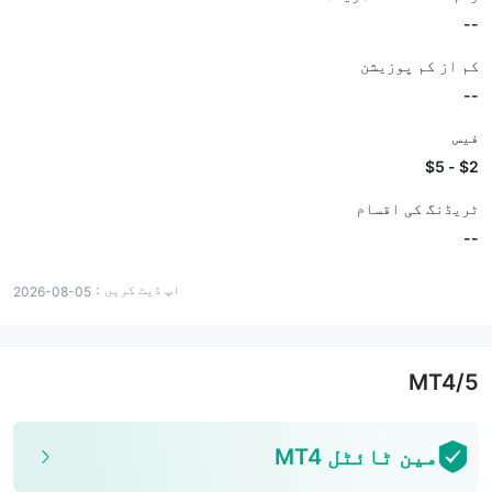
--
کم از کم پوزیشن
--
فیس
$2 - $5
ٹریڈنگ کی اقسام
--
اپ ڈیٹ کریں：
2026-08-05
MT4/5
مین ٹائٹل MT4