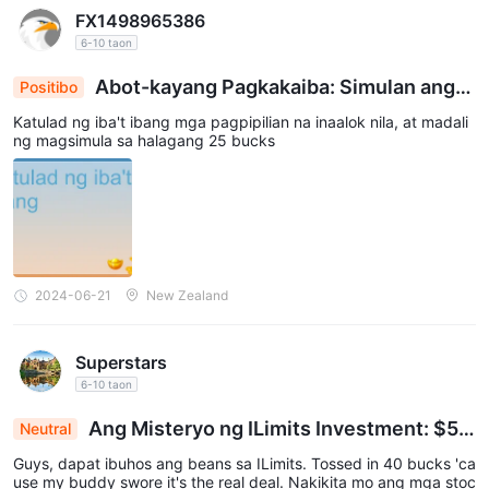
FX1498965386
6-10 taon
Abot-kayang Pagkakaiba: Simulan ang
Positibo
mga Investments sa Halagang $25 Lamang
Katulad ng iba't ibang mga pagpipilian na inaalok nila, at madali
ng magsimula sa halagang 25 bucks
2024-06-21
New Zealand
Superstars
6-10 taon
Ang Misteryo ng ILimits Investment: $53
Neutral
0 Nawawala Kapag Sinubukan ang Pag-Widro
Guys, dapat ibuhos ang beans sa ILimits. Tossed in 40 bucks 'ca
use my buddy swore it's the real deal. Nakikita mo ang mga stoc