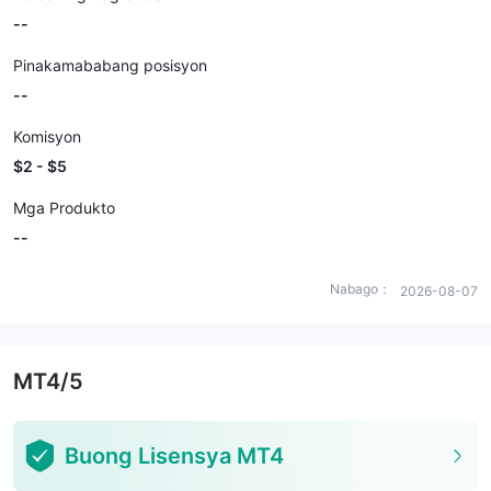
--
Pinakamababang posisyon
--
Komisyon
$2 - $5
Mga Produkto
--
Nabago：
2026-08-07
MT4/5
Buong Lisensya MT4