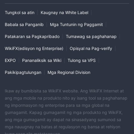
Tungkol sa atin
|
Kaugnay na White Label
|
Babala sa Panganib
|
Mga Tuntunin ng Paggamit
|
Patakaran sa Pagkapribado
|
Tumawag sa paghahanap
|
WikiFX(edisyon ng Enterprise)
|
Opisyal na Pag-verify
|
EXPO
|
Pananaliksik sa Wiki
|
Tulong sa VPS
|
Pakikipagtulungan
|
Mga Regional Division
Ikaw ay bumibisita sa WikiFX website. Ang WikiFX Internet at
ang mga mobile na produkto nito ay isang tool sa paghahanap
ng impormasyon ng enterprise para sa mga global na
gumagamit. Kapag gumagamit ng mga produkto ng WikiFX,
ang mga gumagamit ay dapat na sinasadyang sumunod sa
mga nauugnay na batas at regulasyon ng bansa at rehiyon
kung saan sila matatagpuan.