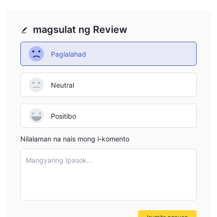
1:1000
Ang Limites Invest ay nag-aalok ng
na leverage sa
Forex trading. Bagaman ang mataas na leverage ay
nagpapataas ng mga kita, ito rin ay may mataas na panganib.
magsulat ng Review
ILimits Invest Fees
Paglalahad
Ang mga bayarin ng ILimits Invest ay nag-iiba ayon sa mga uri
ng account:
STP at Islamic Account
: Ang mga spreads ay nagsisimula
Neutral
mula sa 1 pips, walang komisyon.
ECN Account
: Ang mga spreads ay nagsisimula mula sa 0.1
Positibo
pips, may transparent na komisyon na USD 10 bawat lot.
Nilalaman na nais mong i-komento
Plataporma ng Pag-trade
Ang MT4 ang pinili ng ILimits Invest upang maglingkod sa mga
Mangyaring Ipasok...
kliyente ng iba't ibang mga preference.
Deposit at Withdrawal
ILimits Invest suportado ang iba't ibang mga paraan ng
Wire transfer,
pagdeposito at pagwiwithdraw, kabilang ang