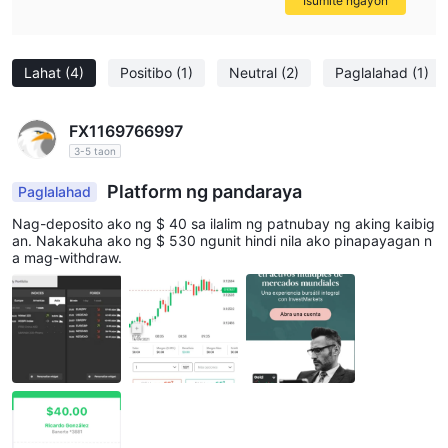
Isumite ngayon
Neteller, mobile app PaySec o website PaySec
.
ILimits Invest hindi nagpapataw ng anumang bayad sa
pagdeposito/pagwiwithdraw, ngunit ang mga kliyente ay sakop
Lahat
(4)
Positibo
(1)
Neutral
(2)
Paglalahad
(1)
ng mga regulasyon sa minimum na kinakailangang deposito;
FX1169766997
3-5 taon
Platform ng pandaraya
Paglalahad
Nag-deposito ako ng $ 40 sa ilalim ng patnubay ng aking kaibig
an. Nakakuha ako ng $ 530 ngunit hindi nila ako pinapayagan n
a mag-withdraw.