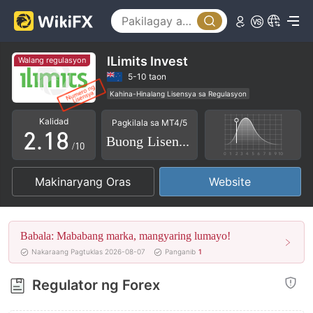
3
4
5
ILimits Invest
Walang regulasyon
0
6
5-10 taon
Kahina-Hinalang Lisensya sa Regulasyon
1
0
7
Pangunahing label na MT4
Pandaigdigang negosyo
Kalidad
Pagkilala sa MT4/5
Mataas na potensyal na peligro
2
.
1
8
Buong Lisensya
/10
3
2
9
Makinaryang Oras
Website
4
3
5
4
Babala: Mababang marka, mangyaring lumayo!
6
5
Nakaraang Pagtuklas 2026-08-07
Panganib
1
7
6
Regulator ng Forex
8
7