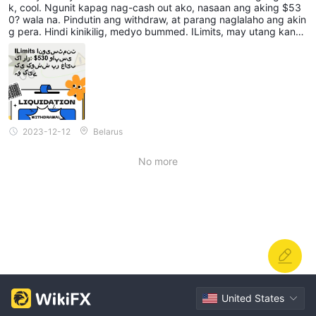
k, cool. Ngunit kapag nag-cash out ako, nasaan ang aking $53
0? wala na. Pindutin ang withdraw, at parang naglalaho ang akin
g pera. Hindi kinikilig, medyo bummed. ILimits, may utang kang
paliwanag sa akin.
2023-12-12
Belarus
No more
United States