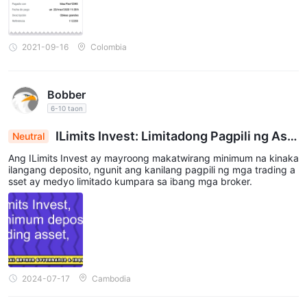
2021-09-16
Colombia
Bobber
6-10 taon
ILimits Invest: Limitadong Pagpili ng Ass
Neutral
et Kahit na May Makatwirang Deposit Threshold
Ang ILimits Invest ay mayroong makatwirang minimum na kinaka
ilangang deposito, ngunit ang kanilang pagpili ng mga trading a
sset ay medyo limitado kumpara sa ibang mga broker.
2024-07-17
Cambodia