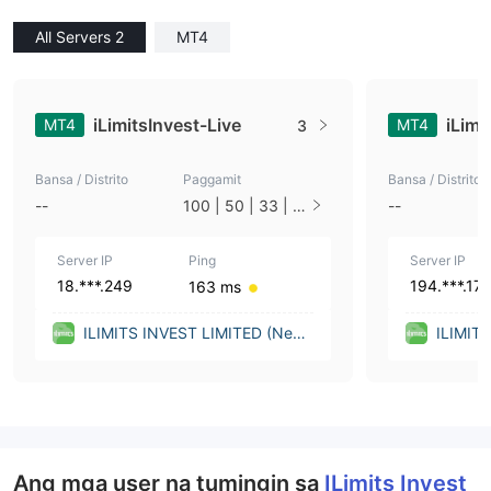
All Servers 2
MT4
iLimitsInvest-Live
iLim
MT4
MT4
3
Bansa / Distrito
Paggamit
Bansa / Distrito
--
100 | 50 | 33 | 2
--
5 | 10 | 1
Server IP
Ping
Server IP
18.***.249
194.***.17
163 ms
ILIMITS INVEST LIMITED (New
ILIMIT
Zealand)
Zealan
Ang mga user na tumingin sa
ILimits Invest