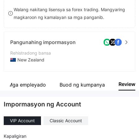
9
8
Walang nakitang lisensya sa forex trading. Mangyaring
magkaroon ng kamalayan sa mga panganib.
9
Pangunahing impormasyon
Rehistradong bansa
New Zealand
Panahon ng pagpapatakbo
5-10 taon
Review
Mga empleyado
Buod ng kumpanya
Kumpanya
ILimits Invest Limited
Impormasyon ng Account
VIP Account
Classic Account
Kapaligiran