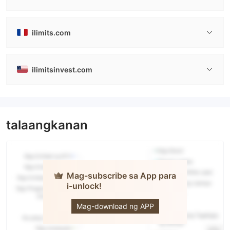
ilimits.com
ilimitsinvest.com
talaangkanan
Mag-subscribe sa App para
i-unlock!
ILimits
Invest
Mag-download ng APP