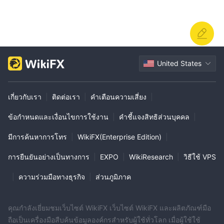
ผู้ที่สนใจในการทำธุรกรรมข้ามพรมแดนอย่างราบรื่น Litecoin ให้ทาง
เลือกสำหรับนักเทรดที่ต้องการการทำธุรกรรมที่เร็วกว่าและการความ
หลากหลายในวงการสกุลเงินดิจิตอล
ประเภทบัญชี
United States
Universal Trading ให้บริการบัญชีที่แตกต่างกันอย่างชัดเจน ที่ออกแบบ
มาเพื่อตอบสนองความต้องการในการลงทุนและความพึงพอใจในการ
รับความเสี่ยงที่แตกต่างกัน บัญชีเหล่านี้จะให้โอกาสให้นักเทรดมีส่วน
เกี่ยวกับเรา
|
ติดต่อเรา
|
คำเตือนความเสี่ยง
|
ร่วมในการซื้อขายในระดับที่แตกต่างกัน พร้อมกำไรที่เป็นไปได้และ
ข้อกำหนดและเงื่อนไขการใช้งาน
|
คำชี้แจงสิทธิส่วนบุคคล
|
ระยะเวลาที่สอดคล้องกับระดับที่เลือก
บัญชีเงินเงินสีเงิน: บัญชีเงินสีเงินเป็นตัวเลือกระดับเริ่มต้น ต้องมีการ
มีการค้นหาการโทร
|
WikiFX(Enterprise Edition)
|
ฝากเงินขั้นต่ำ 1500 ดอลลาร์ บัญชีนี้มีการลงทุนที่เหมาะสมสำหรับนัก
การยืนยันอย่างเป็นทางการ
|
EXPO
|
WikiResearch
|
วิธีใช้ VPS
เทรด โดยมีโอกาสทำกำไรได้สูงถึง 38% ในระยะเวลา 7 วัน
บัญชีทองคำ:
บัญชีทองคำถูกออกแบบมาสำหรับผู้ที่ต้องการผล
|
ความร่วมมือทางธุรกิจ
|
ส่วนภูมิภาค
ตอบแทนที่มีโอกาสสูงกว่า โดยมีเงินฝากขั้นต่ำ 12,000 ดอลลาร์
ประเภทบัญชีนี้มีอัตรากำไรที่สูงกว่า 49% ในระยะเวลา 7 วัน
คุณกำลังเยี่ยมชมเว็บไซต์ WikiFX เว็บไซต์ WikiFX และผลิตภัณฑ์มือ
บัญชี VIP:
บัญชี VIP เป็นบัญชีที่มีความสำคัญสูง ต้องมีเงินฝากขั้นต่ำ
ถือเป็นเครื่องมือสืบค้นข้อมูลองค์กรสำหรับผู้ใช้ทั่วโลก เมื่อผู้ใช้ใช้
21,000 ดอลลาร์ บัญชีนี้มีโอกาสทำกำไรสูงที่สุดในสามระดับ โดย