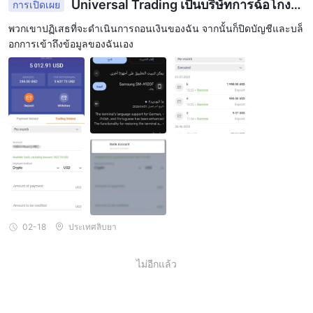
Universal Trading เป็นบริษัทการฉ้อโกงแ
การเปิดเผย
แม่นยำเช่นนี้ไม่ได้เป็นสิ่งที่พบบ่อยและอาจแสดงถึงคำสัญญาที่ไม่เป็น
ละหลอกลวง
พวกเขาปฏิเสธที่จะดำเนินการถอนเงินของฉัน จากนั้นก็ปิดบัญชีและบล็
ความจริง ขาดข้อมูลเฉพาะเกี่ยวกับรายละเอียดของแพลตฟอร์มการ
อกการเข้าถึงข้อมูลของฉันเอง
เทรดเนื่องจากเว็บไซต์ที่ไม่สามารถเข้าถึงได้ สร้างความไม่แน่นอน
เกี่ยวกับคุณสมบัติและฟังก์ชันของแพลตฟอร์ม นอกจากนี้ ขาดข้อมูล
เกี่ยวกับค่าธรรมเนียมการเทรด การกระจายและค่าใช้จ่ายอื่น ๆ อาจส่ง
ผลกระทบต่อความสามารถในการประเมินค่าใช้จ่ายรวมทั้งหมดของ
การเทรด
เครื่องมือตลาด
Universal Trading นำเสนอชุดความสามารถในการซื้อขายที่หลาก
หลาย รวมถึงสกุลเงินดิจิตอลที่มีชื่อเสียง เช่น Bitcoin (BTC),
Ethereum (ETH), Ripple (XRP), และ Litecoin (LTC) สกุลเงินดิจิตอล
เหล่านี้เหมาะสำหรับนักซื้อขายที่ต้องการเข้าถึงด้านต่างๆ ของตลาด
02-18
ประเทศลิบยา
สกุลเงินดิจิตอล
Bitcoin ในฐานะสกุลเงินดิจิตอลที่เป็นนวัตกรรมเป็นที่รู้จักทั่วโลกและมี
ไม่อีกแล้ว
ความนิยมที่ยั่งยืน Ethereum นำเสนอคุณสมบัติสมาร์ทคอนแทร็กที่เป็น
เอกลักษณ์และระบบนิเวศที่กำลังขยายออกไป Ripple แตกต่างตัวเอง
ด้วยโปรโตคอลการชำระเงินดิจิตอลที่น่าสนใจมาก โดยเฉพาะสำหรับ