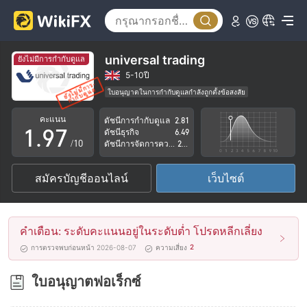
4
2
5
3
6
4
universal trading
ยังไม่มีการกำกับดูแล
7
5
5-10ปี
ใบอนุญาตในการกำกับดูแลกำลังถูกตั้งข้อสงสัย
0
8
6
กลุ่มธุรกิจที่ต้องสงสัย
คะแนน
ดัชนีการกำกับดูแล
2.81
ระวังความเสี่ยงอันตรายที่อาจจะซ่อนอยู่
1
.
9
7
ดัชนีธุรกิจ
6.49
/10
ดัชนีการจัดการความเสี่ยง
2.71
2
8
สมัครบัญชีออนไลน์
เว็บไซต์
3
9
4
คำเตือน: ระดับคะแนนอยู่ในระดับต่ำ โปรดหลีกเลี่ยง
5
2
การตรวจพบก่อนหน้า 2026-08-07
ความเสี่ยง
6
ใบอนุญาตฟอเร็กซ์
7