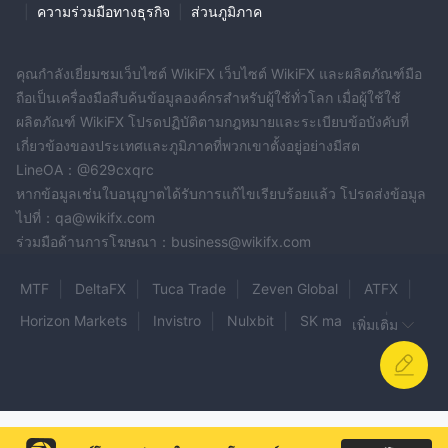
|
ความร่วมมือทางธุรกิจ
|
ส่วนภูมิภาค
คุณกำลังเยี่ยมชมเว็บไซต์ WikiFX เว็บไซต์ WikiFX และผลิตภัณฑ์มือ
ถือเป็นเครื่องมือสืบค้นข้อมูลองค์กรสำหรับผู้ใช้ทั่วโลก เมื่อผู้ใช้ใช้
ผลิตภัณฑ์ WikiFX โปรดปฏิบัติตามกฎหมายและระเบียบข้อบังคับที่
เกี่ยวข้องของประเทศและภูมิภาคที่พวกเขาตั้งอยู่อย่างมีสต
LineOA：@629cxqrc
หากข้อมูลเช่นใบอนุญาตได้รับการแก้ไขเรียบร้อยแล้ว โปรดส่งข้อมูล
ไปที่：qa@wikifx.com
ร่วมมือด้านการโฆษณา：business@wikifx.com
MTF
DeltaFX
Tuca Trade
Zeven Global
ATFX
Horizon Markets
Invistro
Nulxbit
SK markets
เพิ่มเติม
Reward
SuperFunded
SNOW-TRADE
VTC
UTS
Vita Markets
BINARYAICRYPTO
BitMart
Questrade
SABA
Uni Borsa