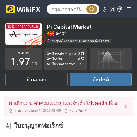
4
2
5
3
6
4
Pi Capital Market
ยังไม่มีการกำกับดูแล
7
5
5-10ปี
ใบอนุญาตในการกำกับดูแลกำลังถูกตั้งข้อสงสัย
0
8
6
กลุ่มธุรกิจที่ต้องสงสัย
คะแนน
ดัชนีการกำกับดูแล
2.71
ระวังความเสี่ยงอันตรายที่อาจจะซ่อนอยู่
1
.
9
7
ดัชนีธุรกิจ
6.59
/10
ดัชนีการจัดการความเสี่ยง
2.76
2
8
ย้อนเวลา
เว็บไซต์
3
9
4
คำเตือน: ระดับคะแนนอยู่ในระดับต่ำ โปรดหลีกเลี่ยง
5
2
การตรวจพบก่อนหน้า 2026-08-09
ความเสี่ยง
6
ใบอนุญาตฟอเร็กซ์
7