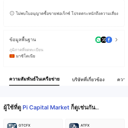
8
ไม่พบใบอนุญาตซื้อขายฟอเร็กซ์ โปรดตระหนักถึงความเสี่ยง
9
ข้อมูลพื้นฐาน
ภูมิภาคที่จดทะเบียน
มาซิโดเนีย
ระยะเวลาดำเนินการ
5-10ปี
ความสัมพันธ์ในเครือข่าย
บริษัทที่เกี่ยวข้อง
ความ
ชื่อบริษัท
Pi Capital Market
ผู้ใช้ที่ดู
Pi Capital Market
ก็ดูเช่นกัน..
GTCFX
ATFX