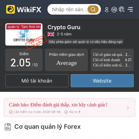
0
1
2
Crypto Guru
sát quản lý
Tạm thời không có giám sát quản lý
0
3
2-5 năm
Giấy phép giám sát quản lý có dấu hiệu đáng ngờ
1
4
Tự tìm hiểu
Lĩnh vực nghiệp vụ đáng ngờ
Điểm
Phần mềm giao dịch
Chỉ số giám sát quản lý
2.96
Nguy cơ rủi ro cao
2
.
0
5
Chỉ số kinh doanh
6.21
Average
/10
Chỉ số kiểm soát rủi ro
2.99
3
1
6
Mở tài khoản
Website
4
2
7
5
3
8
Cảnh báo: Điểm đánh giá thấp, xin hãy cảnh giác!
6
4
9
Lần kiểm tra trước 2026-08-06
Rủi ro
1
7
5
Cơ quan quản lý Forex
8
6