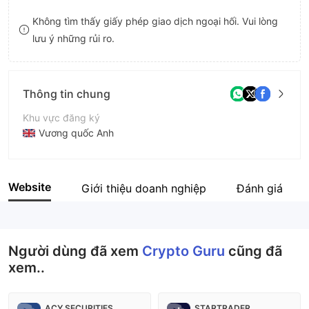
9
7
Không tìm thấy giấy phép giao dịch ngoại hối. Vui lòng
lưu ý những rủi ro.
8
9
Thông tin chung
Khu vực đăng ký
Vương quốc Anh
Thời gian hoạt động
2-5 năm
Website
Giới thiệu doanh nghiệp
Đánh giá
Tên công ty
Crypto Guru
Người dùng đã xem
Crypto Guru
cũng đã
xem..
ACY SECURITIES
STARTRADER