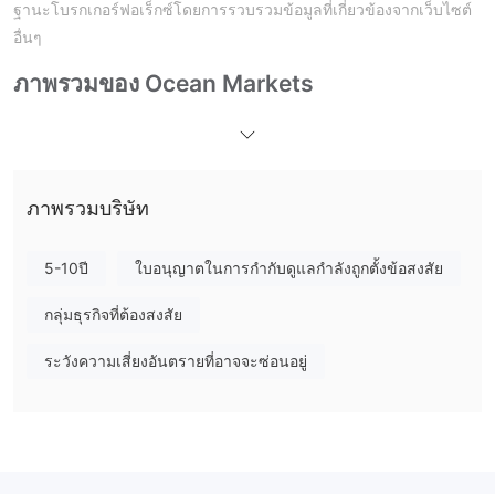
ฐานะโบรกเกอร์ฟอเร็กซ์โดยการรวบรวมข้อมูลที่เกี่ยวข้องจากเว็บไซต์
อื่นๆ
ภาพรวมของ Ocean Markets
Ocean Marketsเป็นนายหน้าซื้อขายหลักทรัพย์ในสหรัฐอเมริกาที่เปิด
ดำเนินการมาประมาณ 1-2 ปี โบรกเกอร์นำเสนอตราสารการซื้อขายที่
หลากหลาย รวมถึง cfds, forex, สินค้าโภคภัณฑ์, ดัชนี และสินทรัพย์
อื่น ๆ โดยมีบัญชีประเภทต่าง ๆ เช่น starter's, silver, gold, platinum
ภาพรวมบริษัท
และ vip โดยต้องมีเงินฝากขั้นต่ำ $500 สำหรับบัญชี starter . ในขณะ
ที่โบรกเกอร์เสนอเลเวอเรจสูงถึง 1:100 มันเป็นเรื่องที่เกี่ยวข้อง Ocean
5-10ปี
ใบอนุญาตในการกำกับดูแลกำลังถูกตั้งข้อสงสัย
Markets ไม่มีข้อบังคับเฉพาะ ข้อมูลที่จำกัดมีอยู่ในด้านที่สำคัญหลาย
ประการ เช่น สเปรด ประเภทบัญชี และกระบวนการฝากและถอนเงิน
กลุ่มธุรกิจที่ต้องสงสัย
แต่ถึงอย่างไร, Ocean Markets ให้การเข้าถึงแพลตฟอร์มการซื้อขาย
ระวังความเสี่ยงอันตรายที่อาจจะซ่อนอยู่
xcritical, metatrader4 และ metatrader5 และช่องทางการสนับสนุน
ลูกค้า เช่น หมายเลขโทรศัพท์และที่อยู่อีเมล พร้อมการสนับสนุนทาง
แชทออนไลน์ที่จำกัด อย่างไรก็ตาม นายหน้าไม่ได้นำเสนอแหล่งข้อมูล
ด้านการศึกษาแก่ลูกค้า โดยรวมแล้ว สิ่งสำคัญคือต้องใช้ความ
ระมัดระวังและดำเนินการวิจัยอย่างละเอียดก่อนที่จะลงทุนกับ