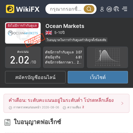
Ocean Markets
ยังไม่มีการกำกับดูแล
0
0
5-10ปี
ใบอนุญาตในการกำกับดูแลกำลังถูกตั้งข้อสงสัย
1
1
กลุ่มธุรกิจที่ต้องสงสัย
คะแนน
ดัชนีการกำกับดูแล
3.07
ระวังความเสี่ยงอันตรายที่อาจจะซ่อนอยู่
2
.
0
2
ดัชนีธุรกิจ
6.81
/10
ดัชนีการจัดการความเสี่ยง
2.86
3
1
3
สมัครบัญชีออนไลน์
เว็บไซต์
4
2
4
5
3
5
คำเตือน: ระดับคะแนนอยู่ในระดับต่ำ โปรดหลีกเลี่ยง
6
4
6
2
การตรวจพบก่อนหน้า 2026-08-06
ความเสี่ยง
7
5
7
ใบอนุญาตฟอเร็กซ์
8
6
8