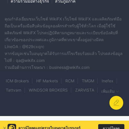
ระมัดระวังและทำการวิจัยอย่างละเอียดก่อนที่จะลงทุนกับโบรกเกอร์ที่
|
ความร่วมมือทางธุรกิจ
|
ส่วนภูมิภาค
ไม่ได้รับการควบคุม
ตราสารตลาด
คุณกำลังเยี่ยมชมเว็บไซต์ WikiFX เว็บไซต์ WikiFX และผลิตภัณฑ์มือ
ถือเป็นเครื่องมือสืบค้นข้อมูลองค์กรสำหรับผู้ใช้ทั่วโลก เมื่อผู้ใช้ใช้
จากข้อมูลที่รวบรวมได้ เมื่อเว็บไซต์ของมันยังคงอยู่ มันอ้างว่ามี
ผลิตภัณฑ์ WikiFX โปรดปฏิบัติตามกฎหมายและระเบียบข้อบังคับที่
ผลิตภัณฑ์มากมายที่สามารถซื้อขายได้ แต่ไม่มีการควบคุมดูแล และ
เกี่ยวข้องของประเทศและภูมิภาคที่พวกเขาตั้งอยู่อย่างมีสต
ตอนนี้เว็บไซต์ของมันเข้าสู่ระบบได้ยาก ดังนั้น เทรดเดอร์ควรจะมี
LineOA：@629cxqrc
มากกว่านี้ ระมัดระวังกับเทรดเดอร์รายนี้และพยายามหลีกเลี่ยงการซื้อ
หากข้อมูลเช่นใบอนุญาตได้รับการแก้ไขเรียบร้อยแล้ว โปรดส่งข้อมูล
ขายกับเทรดเดอร์รายนี้
ไปที่：qa@wikifx.com
ร่วมมือด้านการโฆษณา：business@wikifx.com
ประเภทบัญชี
Ocean Marketsเสนอประเภทบัญชีที่หลากหลาย ซึ่งออกแบบมาเพื่อ
ICM Brokers
HF Markets
RCM
TMGM
Inefex
ตอบสนองความคาดหวังของเทรดเดอร์ สำหรับนักเทรดมือใหม่
Tattvam
WINDSOR BROKERS
ZARVISTA
TFX
เพิ่มเติม
โบรกเกอร์เสนอบัญชีสำหรับผู้เริ่มต้น เงินฝากขั้นต่ำสำหรับบัญชี
$500
ประเภทนี้คือ
. บัญชีเงินหรือทองมีเกณฑ์การเข้าสูงกว่า แต่มีตัว
TF GLOBAL
globalfxtrade
Nova Banka
WCM
เลือกมากกว่าและให้การเข้าถึงบริการเพิ่มเติม ผู้ค้าที่มีประสบการณ์
Haupt FX
Vantage Capital Markets
TRDFX
เลือกบัญชีแพลทินัมหรือวีไอพี
PALM CAPITAL
TENKO FX
XP BEE
การงัด
Finartel Capital
ดาวน์โหลดแอปตรวจใบอนุญาตโบรกเกอร์
ดาวน์โหลด