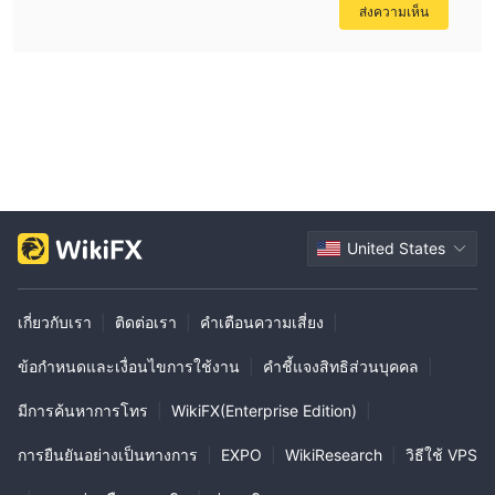
ส่งความเห็น
Ocean Marketsนำเสนอข้อดีหลายประการแก่เทรดเดอร์ เช่น เครื่อง
มือการซื้อขายที่หลากหลาย รวมถึง cfds, forex, สินค้าโภคภัณฑ์,
ดัชนี และสินทรัพย์อื่นๆ โบรกเกอร์ยังให้การเข้าถึงแพลตฟอร์มการซื้อ
ขาย xcritical, metatrader4 และ metatrader5 ทำให้ผู้ค้าสามารถ
เลือกแพลตฟอร์มที่เหมาะสมกับความชอบและสไตล์การซื้อขายของ
พวกเขามากที่สุด ข้อดีอีกอย่างของ Ocean Markets คือเลเวอเรจที่สูง
1:100
ถึง
ซึ่งจะเป็นประโยชน์สำหรับเทรดเดอร์ที่มีประสบการณ์
อย่างไรก็ตาม สิ่งสำคัญคือต้องตระหนักว่า Ocean Markets ไม่ได้รับ
การควบคุม ซึ่งก่อให้เกิดความเสี่ยงที่อาจเกิดขึ้นกับเทรดเดอร์
United States
โบรกเกอร์ยังขาดข้อมูลที่จำเป็นเกี่ยวกับการฝากขั้นต่ำ สเปรด
เลเวอเรจสูงสุด ประเภทบัญชี และค่าธรรมเนียม ทำให้เป็นเรื่องยาก
เกี่ยวกับเรา
|
ติดต่อเรา
|
คำเตือนความเสี่ยง
|
สำหรับเทรดเดอร์ที่จะเข้าใจตัวเลือกของพวกเขาอย่างถ่องแท้ นอกจาก
นี้ เว็บไซต์อย่างเป็นทางการไม่สามารถเข้าถึงได้ในขณะนี้ ซึ่งอาจ
ข้อกำหนดและเงื่อนไขการใช้งาน
|
คำชี้แจงสิทธิส่วนบุคคล
|
เกี่ยวข้องกับผู้ที่มีโอกาสเป็นลูกค้า การสนับสนุนลูกค้ามีจำกัด โดยมี
มีการค้นหาการโทร
|
WikiFX(Enterprise Edition)
|
หมายเลขโทรศัพท์และที่อยู่อีเมลให้บริการ แต่มีการสนับสนุนทางแช
ทออนไลน์ที่จำกัด
การยืนยันอย่างเป็นทางการ
|
EXPO
|
WikiResearch
|
วิธีใช้ VPS
โดยสรุปในขณะที่ Ocean Markets มีข้อดีหลายประการ ผู้ค้าควร