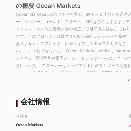
の概要 Ocean Markets
Ocean Marketsは米国に拠点を置き、約 1 ～ 2 年前
ー、シルバー、ゴールド、プラチナ、VIP などのさまざまなア
デックス、その他の資産を含む幅広い取引商品を提供しており、
です。このブローカーは最大 1:100 の高いレバレッジを提供して
ありません。スプレッド、口座タイプ、入出金プロセスなど、
います。それでもないし、 Ocean Markets xcritical、met
チャネル (電話番号や電子メール アドレスなど) へのアクセス
き)。ただし、ブローカーはクライアントに教育リソースを提
ーカーに投資する前に、注意を払い、徹底的な調査を行うことが重要
クをもたらすためです。代替の規制を受けたブローカーは、投
は Ocean Markets合法ですか、それ
会社情報
規制されていないブローカーとの取引には注意することが重要です。
を引き起こす可能性があります。金融当局による監視や規制が
ていないブローカーは、価格操作、口座詐欺、出金処理の拒否
会社名
め、トレーダーは規制されていないブローカーに投資する前に
Ocean Markets
おり、投資家にとってより強力な保護を提供する代替オプショ