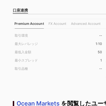
口座連携
Premium Account
FX Account
Advanced Account
取引環境
--
最大レバレッジ
1:10
最低入金額
50
最小スプレッド
1
取引品種
--
Ocean Markets
を閲覧したユー