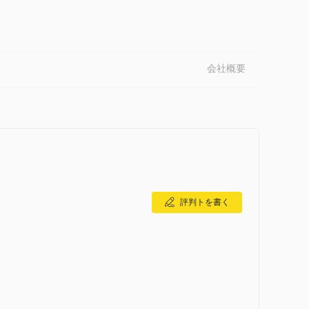
れた、さまざまな口座タイプを提供しています。初心者トレーダ
500ドル
す。この口座タイプの最低入金額は
。シルバーま
会社概要
くなりますが、より多くのオプションが提供され、追加のサ
プラチナ口座または VIP 口座を選択します。
1:100
です
これは、最も積極的な取引戦略を満たすのに十
損失だけでなく利益も拡大する可能性があるため、最も安
評判トを書く
xクリティカルオンライン
しています。
– モバイルおよびデ
レーダー5
。
み込みのテクニカル アドバイザー、オート チャーティスト、ポジシ
どが提供されます。
t5 プラットフォームにもアクセスできるため、最新の開発テクノロ