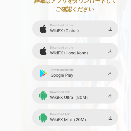
8
詳細はアプリをダウンロードして
ご確認ください
9
Download on the
WikiFX (Global)
Download on the
WikiFX (Hong Kong)
Download on the
Google Play
Download Apk
WikiFX Ultra（80M）
Download Apk
WikiFX Mini（20M）