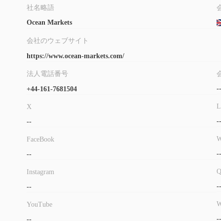
社名略語
長所と短所
Ocean Markets
Ocean Marketsは、CFD、外国為替、商品、指数、そ
会社のウェブサイト
点を提供します。このブローカーは、xcritical、metatrade
https://www.ocean-markets.com/
し、トレーダーが自分の好みや取引スタイルに最適なプラット
1:100
Ocean Markets彼らの高いレバレッジは最大です
、経
法人電話番号
ただし、次のことを認識することが重要です。 Ocean Mar
-
+44-161-7681504
じます。また、ブローカーには最低入金額、スプレッド、最大
L
しているため、トレーダーが自分のオプションを完全に理解す
X
は現在アクセスできないため、潜在的な顧客にとっては懸念さ
-
--
限られており、電話番号と電子メール アドレスが利用可能です
W
FaceBook
要約すると、一方で Ocean Marketsいくつかの利点が
-
--
に慎重になり、徹底的な調査を行う必要があります。
Instagram
市場手段
-
--
収集した情報によると、同社のウェブサイトがまだ存在してい
が、監督はしておらず、現在ではウェブサイトにログインする
W
YouTube
り、取引を避けるようにしてください。
-
--