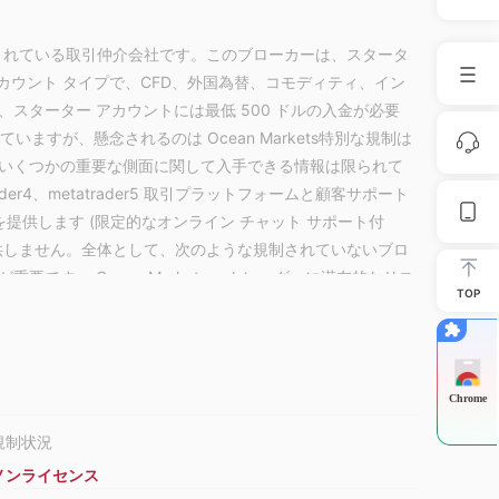
から運営されている取引仲介会社です。このブローカーは、スタータ
カウント タイプで、CFD、外国為替、コモディティ、イン
スターター アカウントには最低 500 ドルの入金が必要
いますが、懸念されるのは Ocean Markets特別な規制は
いくつかの重要な側面に関して入手できる情報は限られて
atrader4、metatrader5 取引プラットフォームと顧客サポート
を提供します (限定的なオンライン チャット サポート付
供しません。全体として、次のような規制されていないブロ
です。 Ocean Markets 、トレーダーに潜在的なリス
TOP
資家に強力な保護とサポートを提供できます。
とも詐欺ですか？
 Ocean Markets 、トレーダーにとって重大なリスク
Chrome
なければ、安全性や透明性の保証はありません。規制され
などの非倫理的な行為を行う可能性があります。そのた
規制状況
注意し、徹底的な調査を行う必要があります。規制されて
ノンライセンス
ンを検討することもお勧めします。