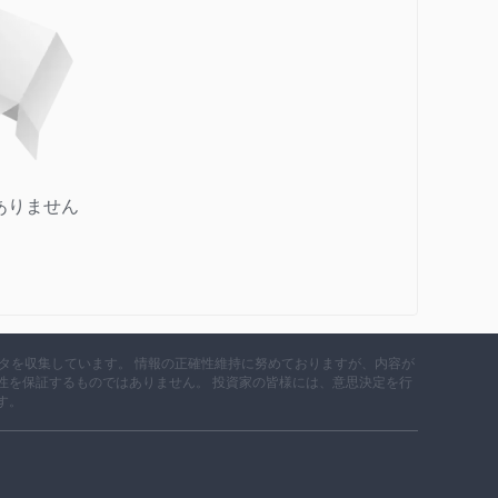
が可能になり、有利な取引に最適なツールと機能が提供さ
arkets , トレーダーには、より強力な保護とサポートを提
信頼できるオプションを備えた優れたブローカーには、ハ
。 hfm、低外国為替スプレッドブローカー。そして優れ
案には、トレーダーにとって優れた規制と優れた条件が備わって
ありません
データを収集しています。 情報の正確性維持に努めておりますが、内容が
性を保証するものではありません。 投資家の皆様には、意思決定を行
は、電話番号 +441617681504 と電子メール アドレス
す。
す。複数の連絡チャネルを利用できることが期待されていますが、顧客
意することが重要です。ブローカーにとって、クライアン
サポートの利用可能範囲を拡大することを検討することは有益
かつ包括的な情報を提供することで、顧客は選択肢を理解