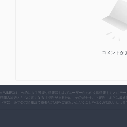
ジーとユーザーフレンドリーなインターフェイスへのアクセス
れます。
Ocean Markets代替ブローカー
調査を実施し、取引の潜在的なリスクを考慮した後、 Ocean M
供する代替の規制ブローカーを検討することをお勧めします。
イレバレッジ取引に適したブラックブルマーケットが含まれます
たCtraderブローカーであるicマーケット。これらの代替
コメントが
います。
◎BlackBull Market – ハイレバレッジ取引に最適
◎HFM – 低外国為替スプレッドブローカー
◎IC市場 – 優れたcTraderブローカー
顧客サポート
※ WikiFXは、公的に入手可能な情報源およびユーザーからの提供情報をもとに
時間の経過とともに古くなる可能性があるため、その完全性、正確性、または最新
それにかんする Ocean Markets' カスタマー サポート情報に
う前に、必ず公式情報源で重要な詳細をご確認いただくことを強くお勧めいたしま
support@ocean-markets.com が記載されていま
サポートの提供内容がさらに強化される可能性があることに注
トが迅速に支援を受けられるように、オンライン チャット 
です。さらに、サービス、手数料、取引条件に関するより詳細