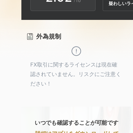
/10
疑わしいラ
3
1
3
4
2
4
外為規制
5
3
5
6
4
6
FX取引に関するライセンスは現在確
認されていません。リスクにご注意く
7
5
7
ださい！
8
6
8
9
7
9
いつでも確認することが可能です