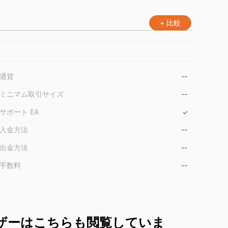
+ 比較
通貨
--
ミニマム取引サイズ
--
サポート EA
入金方法
--
出金方法
--
手数料
--
ザーはこちらも閲覧していま