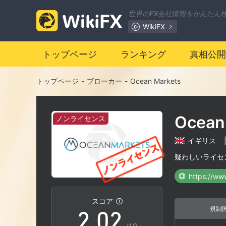
世界のFX会社情報をかんたん
WikiFX
トップページ
ランキング
真相公開
トップページ
-
ブローカー
-
Ocean Markets
Ocean
ノンライセンス
イギリス
0
0
疑わしいライセ
https://ww
1
1
スコア
規制
2
.
0
2