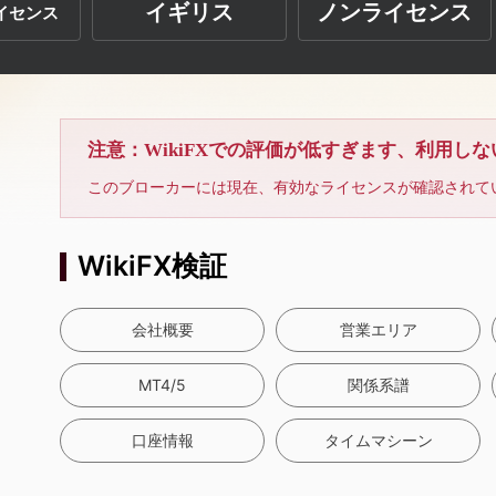
イギリス
ノンライセンス
イセンス
注意：WikiFXでの評価が低すぎます、利用し
このブローカーには現在、有効なライセンスが確認されて
WikiFX検証
会社概要
営業エリア
MT4/5
関係系譜
口座情報
タイムマシーン