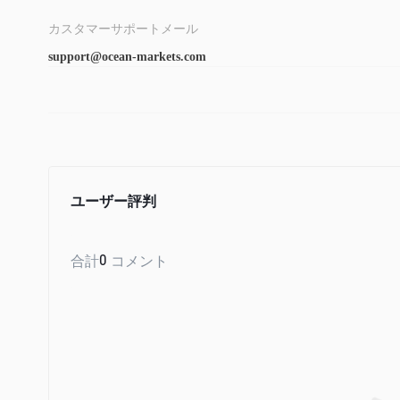
アカウントの種類
カスタマーサポートメール
Ocean Marketsトレーダーの期待に応えるように設計さ
support@ocean-markets.com
ーのために、ブローカーはスターターアカウントを提供しま
たはゴールド アカウントの場合、エントリーのしきい値は高
ービスへのアクセスが提供されます。経験豊富なトレーダーは、
てこの作用
によって提供される最大取引レバレッジ Ocean Marketsまで
ユーザー評判
分な高さです。経験の浅いトレーダーにとって、レバレッジは
心できるレバレッジのレベルを選択することが重要です。
合計
0
コメント
取引プラットフォーム
Ocean Marketsはさまざまな取引プラットフォームを提供
メタトレーダー4、メタト
スクトッププラットフォーム、
xCritical オンラインでは、170 を超える取引商品、組
ョンのロックと複製の機能、オンライン サポート チャットな
と Ocean Marketsトレーダーは人気の mt4 および m