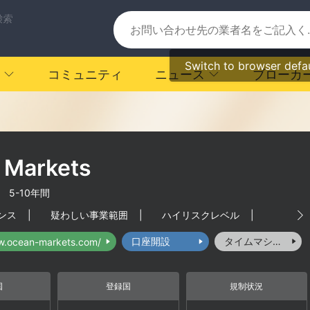
検索
Switch to browser defa
コミュニティ
ニュース
ブローカ
 Markets
|
5-10年間
ンス
|
疑わしい事業範囲
|
ハイリスクレベル
|
口座開設
タイムマシーン
w.ocean-markets.com/
国
登録国
規制状況