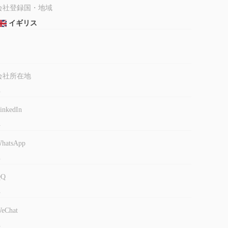
会社登録国・地域
イギリス
の他の資産を含む幅広い取引商品など、トレーダーにいくつかの利
r4、metatrader5 取引プラットフォームへのアクセスも提供
フォームを選択できるようにします。もう一つの利点
験豊富なトレーダーにとって有益です。
会社所在地
kets規制されていないため、トレーダーに潜在的なリスクが生
-
レバレッジ、口座タイプ、手数料などの重要な情報が不足
inkedIn
ることが困難になっています。さらに、公式ウェブサイト
れる可能性があります。提供されるカスタマー サポートは
-
が、オンライン チャット サポートは限られています。
hatsApp
あるため、トレーダーは規制されていないブローカーに投資する前
-
QQ
-
た頃は、取引できる商品が多数あると主張していました
ことが困難になっています。このトレーダーには慎重であ
eChat
-