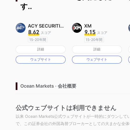
す..
ACY SECURITIES
XM
8.62
9.15
スコア
スコア
15-20年間
15-20年間
オーストラリア規制
オーストラリア規制
詳細
詳細
マーケットメイキングライセンス（MM）
マーケットメイキングライセンス（MM）
ウェブサイト
ウェブサイト
MT4フルライセンス
MT4フルライセンス
Ocean Markets · 会社概要
公式ウェブサイトは利用できません
以来 Ocean Markets公式ウェブサイトが一時的にダウ
で、この証券会社の外国為替ブローカーとしての大まかな全体