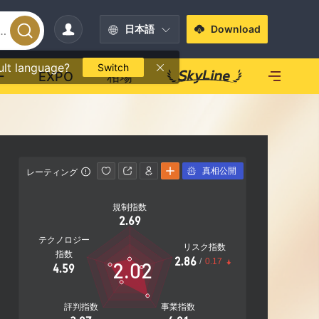
日本語
Download
ult language?
Switch
ー
EXPO
相場
真相公開
レーティング
連絡先情報
規制指数
+44-161
2.69
https:/
テクノロジー
リスク指数
指数
2.86
/
0.17
2.02
4.59
評判指数
事業指数