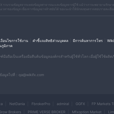
X รวบรวมข้อมูลจากแหล่งข้อมูลสาธารณะและข้อมูลจากผู้ใช้ แม้ว่าเราจะพยายามรักษาค
เวลาของข้อมูล เนื่องจากข้อมูลอาจล้าสมัยได้ ขอแนะนำให้นักลงทุนตรวจสอบรายละเอีย
|
|
|
งื่อนไขการใช้งาน
คำชี้แจงสิทธิส่วนบุคคล
มีการค้นหาการโทร
Wiki
นภูมิภาค
มือถือเป็นเครื่องมือสืบค้นข้อมูลองค์กรสำหรับผู้ใช้ทั่วโลก เมื่อผู้ใช้ใช้
งข้อมูลไปที่：qa@wikifx.com
xa
NetDania
FbrokerPro
admiral
GGFX
FP Markets T
Grow Brokers
PRIME VERSE BROKER
Mfxoption Market
Li