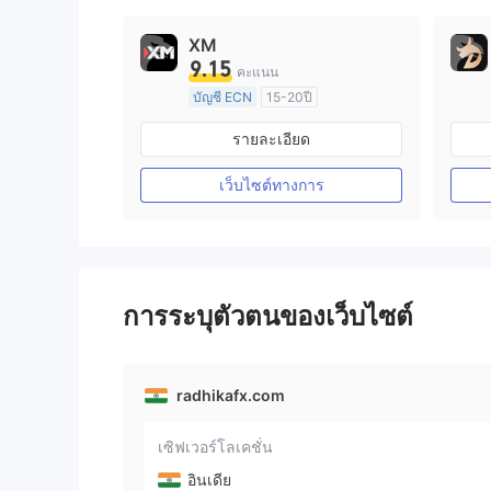
XM
9.15
คะแนน
บัญชี ECN
15-20ปี
การกำกับดูแล ออสเตรเลีย
รายละเอียด
ใบอนุญาต Market Making (MM)
ใบอนุญาต MT4 แบบเต็ม
เว็บไซต์ทางการ
การระบุตัวตนของเว็บไซต์
radhikafx.com
เซิฟเวอร์โลเคชั่น
อินเดีย