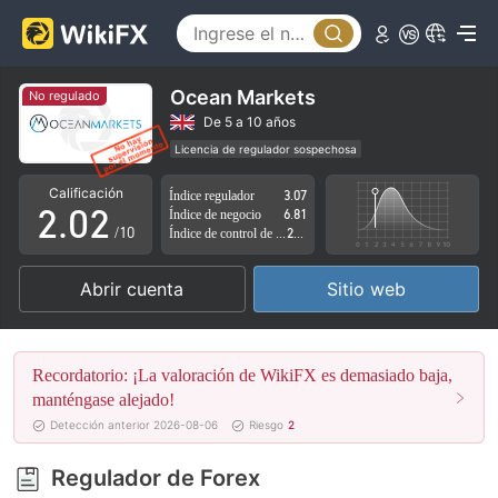
Ocean Markets
No regulado
0
0
De 5 a 10 años
Licencia de regulador sospechosa
1
1
Zona de negocio sospechoso
Riesgo potencial alto
Calificación
Índice regulador
3.07
2
.
0
2
Índice de negocio
6.81
/10
Índice de control de riesgo
2.86
3
1
3
Abrir cuenta
Sitio web
4
2
4
5
3
5
Recordatorio: ¡La valoración de WikiFX es demasiado baja,
6
4
6
manténgase alejado!
Detección anterior 2026-08-06
Riesgo
2
7
5
7
Regulador de Forex
8
6
8