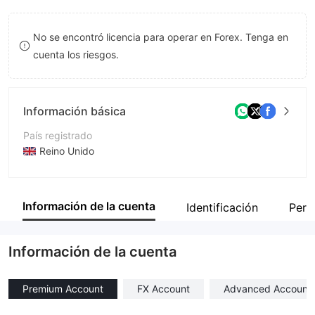
9
7
9
No se encontró licencia para operar en Forex. Tenga en
8
cuenta los riesgos.
9
Información básica
País registrado
Reino Unido
Período de Funcionamiento
De 5 a 10 años
Información de la cuenta
Identificación
Perf
Empresa
Ocean Markets
Información de la cuenta
Premium Account
FX Account
Advanced Account