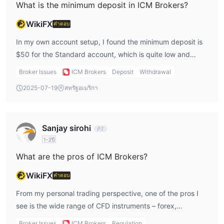
What is the minimum deposit in ICM Brokers?
WikiFX
คำตอบ
In my own account setup, I found the minimum deposit is
$50 for the Standard account, which is quite low and
beginner-friendly. For the Crypto account, the minimum
Broker Issues
ICM Brokers
Deposit
Withdrawal
jumps to $1,000, so I only considered that when I was
2025-07-19
สหรัฐอเมริกา
ready for bigger exposure.
Sanjay sirohi
1-2ปี
What are the pros of ICM Brokers?
WikiFX
คำตอบ
From my personal trading perspective, one of the pros I
see is the wide range of CFD instruments – forex,
commodities, indices, stocks, and cryptos. Also, MT4 is
Broker Issues
ICM Brokers
Regulation