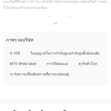
และบัญชีตัวอย่าง 20 วัน แต่ไม่มีการตรวจสอบกฎระเบียบหรือความ๏ํน
ใจในโครงสร้างค่าธรรมเนียม
ข้อดีและข้อเสีย
ICM Brokers เป็นถูกต้องหรือไม่?
โบรกเกอร์ที่ไม่ได้รับการควบคุมโดยกฎ
ICM Brokers เป็น
ระเบียบ
ลงทะเบียนในหมู่เกาะมาร์แชลล์ ประเทศที่ขาดองค์การกำกับ
ดูแลการเงินที่รับรองสำหรับฟอเร็กซ์หรือบริการโบรกเกอร์
ภาพรวมบริษัท
โดเมนของมันคือ icmbrokers.com ลงทะเบียนเมื่อวันที่ 27 ตุลาคม
2007 และยังคงอยู่อย่างมีข้อจำกัดในการโอนเงิน แม้ว่าออนไลน์มา
5-10ปี
ใบอนุญาตในการกำกับดูแลกำลังถูกตั้งข้อสงสัย
หลายปีแล้ว มันดำเนินการโดยไม่มีการตรวจสอบจากภาครัฐ ซึ่งเป็น
ความเสี่ยงสำคัญสำหรับนักลงทุน
MT5 White label
การวิจัยตนเอง
ธุรกิจทั่วโลก
ฉันสามารถซื้อขายอะไรบน ICM Brokers ได้บ้าง?
ระวังความเสี่ยงอันตรายที่อาจจะซ่อนอยู่
ประเภทบัญชี
สาธิต
ICM Brokers มีทางเลือกบัญชีสดสามประเภทและบัญชี
หนึ่ง
โดยไม่มีการกล่าวถึงบัญชีอิสลามใด ๆ
มาตรฐานและพรีเมียม
บัญชี
เหมาะสำหรับนักซื้อขายทั่วไปในระดับ
เหรียญดิจิตอล
ทักษะต่าง ๆ และบัญชี
เหมาะสำหรับนักซื้อขายที่เน้น