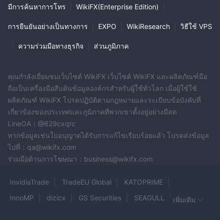
มีการค้นหาการโทร
|
WikiFX(Enterprise Edition)
|
การยืนยันอย่างเป็นทางการ
|
EXPO
|
WikiResearch
|
วิธีใช้ VPS
|
ความร่วมมือทางธุรกิจ
|
ส่วนภูมิภาค
คุณกำลังเยี่ยมชมเว็บไซต์ WikiFX เว็บไซต์ WikiFX และผลิตภัณฑ์มือ
ถือเป็นเครื่องมือสืบค้นข้อมูลองค์กรสำหรับผู้ใช้ทั่วโลก เมื่อผู้ใช้ใช้
ผลิตภัณฑ์ WikiFX โปรดปฏิบัติตามกฎหมายและระเบียบข้อบังคับที่
เกี่ยวข้องของประเทศและภูมิภาคที่พวกเขาตั้งอยู่อย่างมีสต
LineOA：@629cxqrc
หากข้อมูลเช่นใบอนุญาตได้รับการแก้ไขเรียบร้อยแล้ว โปรดส่งข้อมูล
ไปที่：qa@wikifx.com
ร่วมมือด้านการโฆษณา：business@wikifx.com
InvidiaTrade
TradeEU Global
KATOPRIME
InnoMP
dizicx
GS Securities
SEAGULL
เพิ่มเติม
Prolite Trades
FMTC
Golden Trading
GainFx