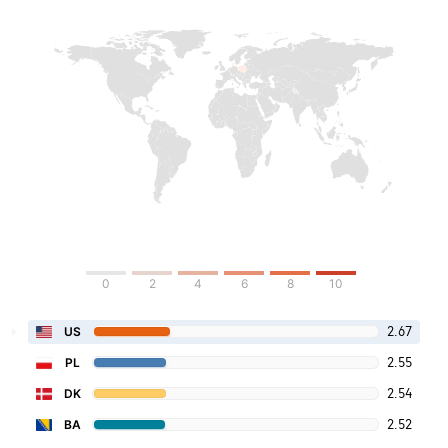
0
2
4
6
8
10
2.67
US
2.55
PL
2.54
DK
2.52
BA