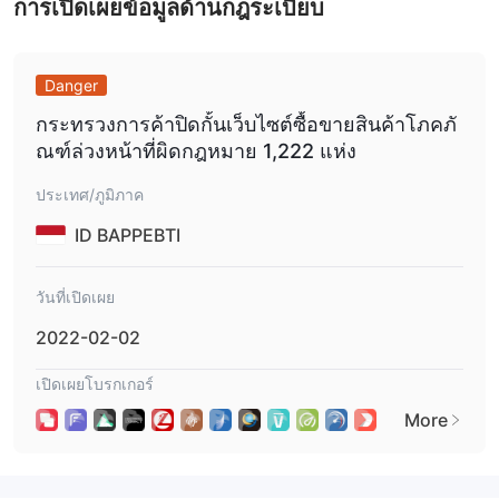
การเปิดเผยข้อมูลด้านกฎระเบียบ
เหรียญดิจิตอล
มีบัญชีสาธิตที่ใช้ได้ พร้อมกับระยะเวลาทดลองใช้ฟรี 20 วัน
Danger
ความเย็น
กระทรวงการค้าปิดกั้นเว็บไซต์ซื้อขายสินค้าโภคภั
สูงสุด 1:400 บนบัญชีมาตรฐาน
ICM Brokers ให้ความเย็นสูงสุด
ณฑ์ล่วงหน้าที่ผิดกฎหมาย 1,222 แห่ง
และพรีเมียม และ 1:5 บนบัญชีเหรียญดิจตอล
ความเย็นสูงช่วย
ให้สามารถวางเดิมพันมากขึ้นด้วยเงินน้อยลง แต่ก็เพิ่มความเสี่ยงใน
ประเทศ/ภูมิภาค
การเสียเงินได้มาก
ID BAPPEBTI
ค่าธรรมเนียมของ ICM Brokers
ค่าธรรมเนียมของ ICM Brokers ทั่วไปมีความเปรียบเทียบได้กับ
วันที่เปิดเผย
มาตรฐานในอุตสาหกรรม ในขณะที่การกระจายในบัญชีมาตรฐานมีค่า
2022-02-02
สูงเล็กน้อย
เปิดเผยโบรกเกอร์
แพลตฟอร์มการซื้อขาย
More