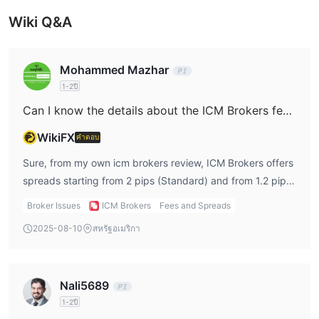
Wiki Q&A
Mohammed Mazhar
1-2ปี
Can I know the details about the ICM Brokers fees?
WikiFX
คำตอบ
Sure, from my own icm brokers review, ICM Brokers offers
spreads starting from 2 pips (Standard) and from 1.2 pips
(Prime). Both accounts are commission-free, which I like
Broker Issues
ICM Brokers
Fees and Spreads
because it keeps costs predictable. But the fixed spread
2025-08-10
สหรัฐอเมริกา
on Standard feels a bit pricey for me, especially in active
trading sessions.
Nali5689
1-2ปี