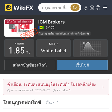
3
0
4
1
5
2
ICM Brokers
ยังไม่มีการกำกับดูแล
6
3
5-10ปี
ใบอนุญาตในการกำกับดูแลกำลังถูกตั้งข้อสงสัย
0
7
4
MT5 White label
ธุรกิจทั่วโลก
คะแนน
MT4/5
ระวังความเสี่ยงอันตรายที่อาจจะซ่อนอยู่
1
.
8
5
White Label
/10
2
9
6
สมัครบัญชีออนไลน์
เว็บไซต์
3
7
4
8
คำเตือน: ระดับคะแนนอยู่ในระดับต่ำ โปรดหลีกเลี่ยง
5
9
1
การตรวจพบก่อนหน้า 2026-08-07
ความเสี่ยง
6
ใบอนุญาตฟอเร็กซ์
อื่น ๆ 1
7