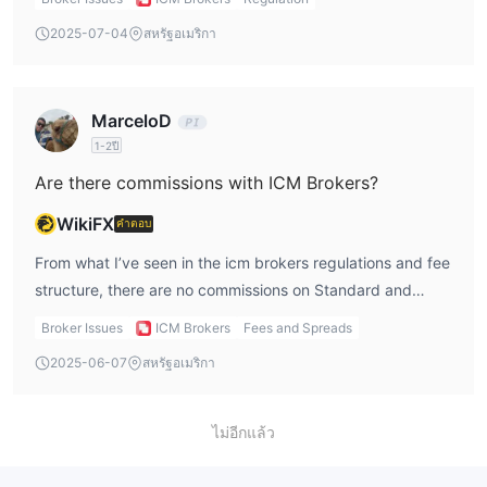
supported on all major devices, which is a big plus for me
2025-07-04
สหรัฐอเมริกา
because I use MT4 extensively. Another benefit is the
availability of multiple account types and a demo account
for testing strategies.
MarceloD
1-2ปี
Are there commissions with ICM Brokers?
WikiFX
คำตอบ
From what I’ve seen in the icm brokers regulations and fee
structure, there are no commissions on Standard and
Prime accounts. That’s good for my style of trading
Broker Issues
ICM Brokers
Fees and Spreads
because I prefer to manage costs through spreads rather
2025-06-07
สหรัฐอเมริกา
than added commissions.
ไม่อีกแล้ว