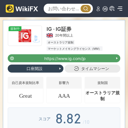
1
1
2
2
IG · IG証券
規制中
3
3
20年間以上
オーストラリア規制
4
4
マーケットメイキングライセンス（MM）
MT4フルライセンス
グローバル展開
https://www.ig.com/jp
オーストラリアマーケットメイキングライセンス
5
5
（MM）取消済み
ハイリスクレベル
口座開設
タイムマシーン
6
6
0
自己資本規制比率
影響力
規制国
オーストラリア規
Great
AAA
7
7
1
制
8
.
8
2
スコア
/10