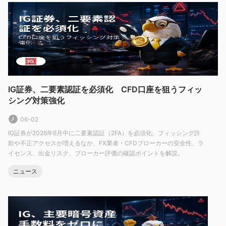
一部の市場における最小取引額が高い
クレジットカードの入金手数料が他のブローカーより高い
IG証券は信頼できるブローカーですか？
はい。IG証券は現在、複数の規制当局によって規制されていま
す。これには、ASIC（オーストラリア）、FCA（イギリス）、
FSA（日本）、FMA（ニュージーランド）、MAS（シンガポー
ル）、およびDFSA（アラブ首長国連邦）が含まれます。
IG証券、二要素認証を必須化 CFD口座を狙うフィッ
シング対策強化
06-02
IG証券が2026年6月中に二要素認証（2FA）を必須化。フィッシング詐
欺や不正アクセスが増えるなか、FX業者・CFDブローカーの安全性、ラ
市場の取引ツール
イセンス、出金リスク、ブローカー評価の確認ポイントを解説。
外国為替、指数、株式、商品、仮想通貨
IG証券は、
をカバ
ニュース
ーする17,000以上の市場へのアクセスを提供しています。
アカウントタイプ
最低入金額不要の単一のライブ口座
IG証券は、
を提供してい