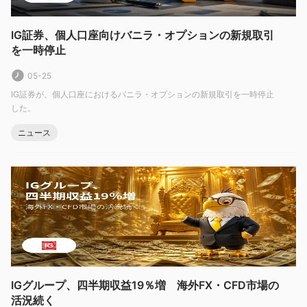
することが重要です。
スプレッドと手数料
IG証券、個人口座向けバニラ・オプションの新規取引
を一時停止
コスト面では、IG証券は競争力のあるスプレッドを提供してお
EUR/USDのスプレッドは0.6ピップから始まります
り、
。
05-25
ただし、手数料に関する情報はあまり提供されていないため、一
IG証券が、個人口座におけるバニラ・オプションの新規取引を一時停止
部のトレーダーに不確実性を生じる可能性があります。また、流
した。
動性の低い市場や取引量の少ない市場では、コストが高くなる場
ニュース
合があることに注意することも重要です。
取引プラットフォーム
IG証券は、さまざまなトレーダーのニーズに応えるためにさまざ
まな取引プラットフォームを提供しています。
ウェブベースのプラットフォーム
は直感的で使いやすいです
が、他のプラットフォームよりもカスタマイズ性は低いかもしれ
ません。
MetaTrader 4
また、外国為替業界で人気のある
も提供していま
IGグループ、四半期収益19％増 海外FX・CFD市場の
す。
活況続く
L2 Dealer
経験豊富なトレーダー向けには、
がさまざまな高度な