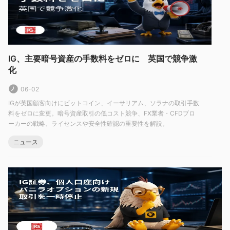
デモ口座も利用可能です。
ます。ライブ口座以外にも、
IG証券のデモ口座は、初心者トレーダーにとって非常に有用なツ
ールです。安全でリスクのない環境で取引を行うことができま
バーチャルファンディング$20,000
す。IG証券の
を利用し
て、トレーダーは自分の資本をリスクにさらすことなく取引スキ
IG、主要暗号資産の手数料をゼロに 英国で競争激
ルを練習することができます。さらに、IG証券のデモ口座では、
化
ライブ口座で利用可能な取引プラットフォームやすべての金融商
06-02
品やツールにアクセスすることができます。トレーダーはプラッ
IGが英国顧客向けにビットコイン、イーサリアム、ソラナの取引手数
トフォームに慣れ、さまざまな取引戦略をテストすることができ
料をゼロに変更。暗号資産取引の低コスト競争、FX業者・CFDブロ
ます。
ーカーの戦略、ライセンスや安全性確認の重要性を解説。
レバレッジ
ニュース
IG証券の最大レバレッジは最大1:400まで提供されています。こ
れは、トレーダーが利用可能な資本の400倍のポジションを持つ
ことができることを意味します。レバレッジは経験豊富なトレー
ダーにとって強力なツールとなり、限られた資本でより高い利益
を得ることができます。ただし、損失のリスクも大幅に増加する
可能性があり、レバレッジのリスクと制限を十分に理解して使用