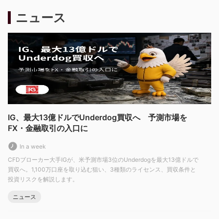
係にあることを意味します。なぜなら、彼らの利益は資産の売り
ニュース
気配と買い気配の価格の差から生じるため、クライアントの最善
の利益に必ずしも沿わない決定をする可能性があるからです。IG
証券や他のMMブローカーと取引する際には、トレーダーがこの
動態を認識することが重要です。
IG証券の利点と欠点
利点：
多様な市場と取引銘柄の選択肢
直感的でカスタマイズ可能な取引プラットフォーム
IG、最大13億ドルでUnderdog買収へ 予測市場を
高度なテクニカル分析とチャートツールへのアクセス
FX・金融取引の入口に
多言語対応のマルチチャネルカスタマーサービス
In a week
$20,000の仮想資金を備えたデモ口座
CFDブローカー大手IGが、米予測市場3位のUnderdogを最大13億ドルで
実際の口座に最低入金額の要件なし
買収へ。1,100万口座を取り込む狙い、3種類のライセンス、買収条件と
最大1:400のレバレッジ
投資リスクを解説します。
欠点：
ニュース
手数料やコストが明確にされていない場合がある
資金の引き出し方法が明確にされていない