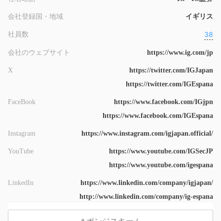
会社登録国・地域
イギリス
38
社員数
会社のウェブサイト
https://www.ig.com/jp
X
https://twitter.com/IGJapan
https://twitter.com/IGEspana
FaceBook
https://www.facebook.com/IGjpn
https://www.facebook.com/IGEspana
Instagram
https://www.instagram.com/igjapan.official/
YouTube
https://www.youtube.com/IGSecJP
https://www.youtube.com/igespana
LinkedIn
https://www.linkedin.com/company/igjapan/
http://www.linkedin.com/company/ig-espana