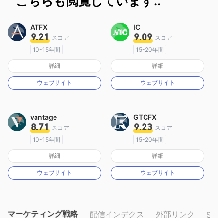
こちらも閲覧しています..
ATFX
IC
9.21
9.09
スコア
スコア
10-15年間
15-20年間
オーストラリア規制
オーストラリア規制
詳細
詳細
マーケットメイキングライセンス（MM）
マーケットメイキングライセンス（MM）
ウェブサイト
ウェブサイト
MT4フルライセンス
MT4フルライセンス
vantage
GTCFX
8.71
9.23
スコア
スコア
10-15年間
15-20年間
オーストラリア規制
イギリス規制
詳細
詳細
マーケットメイキングライセンス（MM）
マーケットメイキングライセンス（MM）
ウェブサイト
ウェブサイト
MT4フルライセンス
MT4フルライセンス
マーケティング戦略
配信インデクス
外部リンク
SN