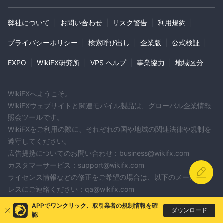
弊社について
|
お問い合わせ
|
リスク警告
|
利用規約
|
プライバシーポリシー
|
検索呼び出し
|
企業版
|
公式検証
|
EXPO
|
WikiFX研究所
|
VPS ヘルプ
|
事業協力
|
地域区分
WikiFXへようこそ。
WikiFXウェブサイトと関連モバイル製品は、グローバル企業情報
照会ツールです。
WikiFXをご利用の際に、それぞれの国や地域の関連法律や規制を
遵守してください。
広告提携についてのお問い合わせ：business@wikifx.com
カスタマーサービス：support@wikifx.com
ライセンス情報などの修正をご希望の場合は、以下のメールアド
レスにご連絡ください：qa@wikifx.com
APPでワンクリック、取引業者の規制情報を確
ダウンロード
VTINDEX
MRG
IVY MARKETS
EZ SQUARE
認