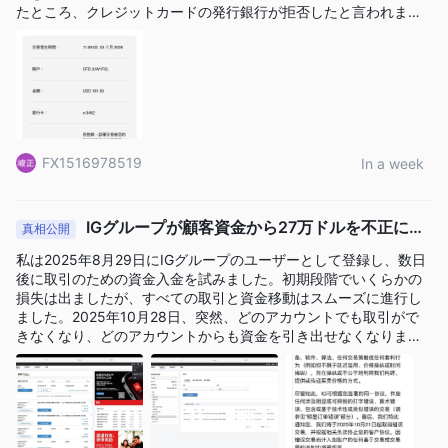
たところ、クレジットカードの発行銀行が拒否したと言われまし
た 銀行のカスタマーサービスにも電話しましたが、銀行が調べた
よくある質問（FAQ）
ところ、受付拒否のメッセージはまったく表示されませんでした
IG証券で口座を開設するための最低入金額は何ですか？
台湾で取引されている他の方で、同じ問題に遭遇された方はいら
っしゃいますか
最低入金額の要件はありません。
IG証券で受け付けられる入金方法は何ですか？
IG証券は、クレジット/デビットカードと銀行振込を通じて入金を
FX1516978519
In a week
受け付けています。
IG証券が提供する最大レバレッジは何ですか？
1:400。
IGグループが顧客資金から27万ドルを不正に差
真相公開
IG証券が提供する取引プラットフォームは何ですか？
し引いた！
私は2025年8月29日にIGグループのユーザーとして登録し、数日
IG証券はL2 Dealer、ProRealTime、MT4、およびTradingViewを
後に取引のための資金入金を試みました。初期段階でいくらかの
提供しています。
損失は出ましたが、すべての取引と資金移動はスムーズに進行し
ました。2025年10月28日、突然、どのアカウントでも取引がで
リスク警告
きなくなり、どのアカウントからも資金を引き出せなくなりまし
た。その時点での私のアカウント残高は108,208.70ドルでした。I
オンライン取引には、投資資本の潜在的な損失を含む固有のリス
Gグループのカスタマーサービス部門に懸念を伝えたところ、コン
クがあります。すべてのトレーダーや投資家に適しているわけで
プライアンスレビューを理由に待つように言われました。私は自
はありません。オンライン取引を行う前に、これらのリスクを理
分のアカウントに問題があるとは思わず、IGからアカウントに関
する問い合わせも受けていませんでした。当然、どんな要求にも
解し認識することが重要です。