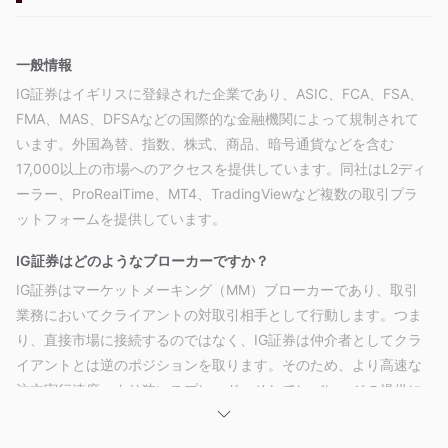
一般情報
IG証券はイギリスに登録された企業であり、ASIC、FCA、FSA、
FMA、MAS、DFSAなどの国際的な金融機関によって規制されて
います。外国為替、指数、株式、商品、暗号通貨などを含む
17,000以上の市場へのアクセスを提供しています。同社はL2ディ
ーラー、ProRealTime、MT4、TradingViewなど複数の取引プラ
ットフォームを提供しています。
IG証券はどのようなブローカーですか？
IG証券はマーケットメーキング（MM）ブローカーであり、取引
業務においてクライアントの対取引相手として行動します。つま
り、直接市場に接続するのではなく、IG証券は仲介者としてクラ
イアントとは逆のポジションを取ります。そのため、より高速な
注文実行速度、より狭いスプレッド、そしてレバレッジの提供に
おいてより大きな柔軟性を提供することができます。
ただし、これは同時にIG証券がクライアントと利益の相反する関