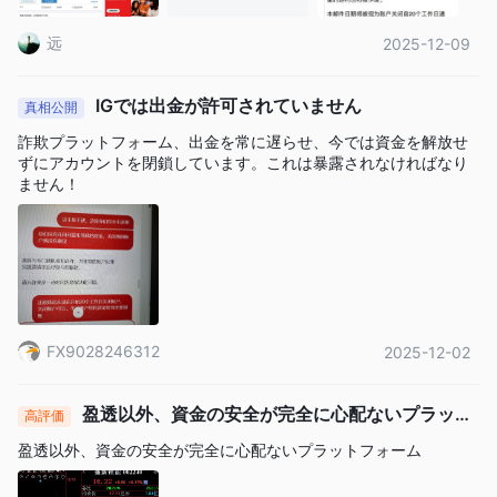
協力するつもりでした。しかし、私は無期限に待たされることに
なりました。1ヶ月待った後、2025年12月3日、私は以下のような
远
2025-12-09
メール: 関連部門が私の口座残高（現在 -$163,164.70）から$271,
373.40という多額を差し引きました。IGのメールによると、私は
顧客契約に違反し、私の注文は取引エラーと見なされたとのこと
IGでは出金が許可されていません
です。彼らは2025年10月21日以降に発生したすべての取引利益と
真相公開
取引量リベートをその日に差し引きました。要請: 差し引かれた全
詐欺プラットフォーム、出金を常に遅らせ、今では資金を解放せ
額を返還し、資金の引き出しを許可してください。
ずにアカウントを閉鎖しています。これは暴露されなければなり
ません！
FX9028246312
2025-12-02
盈透以外、資金の安全が完全に心配ないプラット
高評価
フォーム
盈透以外、資金の安全が完全に心配ないプラットフォーム