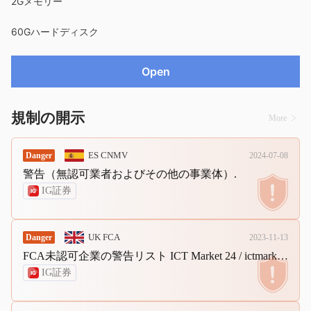
2Gメモリー
60Gハードディスク
Open
規制の開示
More
ES CNMV
Danger
2024-07-08
警告（無認可業者およびその他の事業体）.
IG証券
UK FCA
Danger
2023-11-13
FCA未認可企業の警告リスト ICT Market 24 / ictmarket24.com (FCA認可企業のクローン).
IG証券