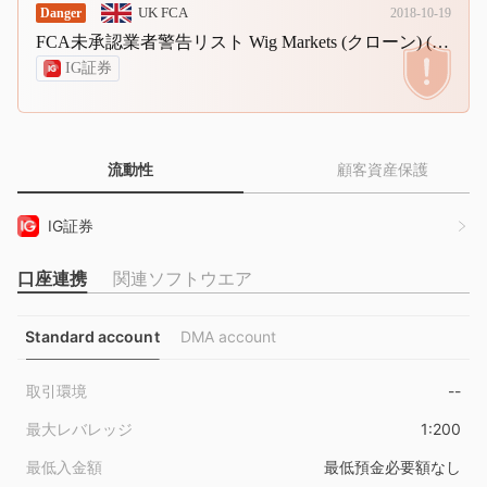
UK FCA
Danger
2018-10-19
FCA未承認業者警告リスト Wig Markets (クローン) (FCA認可企業のクローン).
IG証券
流動性
顧客資産保護
IG証券
口座連携
関連ソフトウエア
Standard account
DMA account
取引環境
--
最大レバレッジ
1:200
最低入金額
最低預金必要額なし