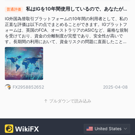
私はIGを10年間使用しているので、あなたが見
普通評価
ているように感じています。
IG外国為替取引プラットフォームの10年間の利用者として、私の
正直な評価は以下の点でまとめることができます。IGプラットフ
ォームは、英国のFCA、オーストラリアのASICなど、厳格な規制
を受けており、資金の分離制度が完璧であり、安全性が高いで
す。長期間の利用において、資金リスクの問題に直面したことは
ありません。プラットフォームの製品は、外国為替、株価指数、
商品などをカバーしており、多様な投資ニーズに対応していま
す。取引システムの安定性は比較的高く、スリッページの制御は
他の多くのプラットフォームよりも優れています。特にプロフェ
ッショナル版のツールと市場分析リソースは、経験豊富なトレー
ダーに大きな助けとなります。 2015年の「スイスフランのブラッ
クスワン」事件では、IGは自身のリスクを優先し、顧客のストッ
FX2958852652
2025-04-08
プロスを遅延させて巨額の損失を招きました。これは規制には合
致していますが、利益の衝突を露呈し、信頼危機を引き起こしま
した！IGは、規制と安全性を追求する、多様な製品を持つ長期投
プルダウンで読み込み
資家に適しています。特に国際市場に精通したユーザーにとって
は、高頻度トレーダーやMT4に依存する小売トレーダーにとって
は、技術的な問題や高いコストが障害となる可能性があります！1
0年間で、そのコアな利点は変わっていませんが、極端な市場状況
下でのリスク管理の欠陥には注意が必要であり、ユーザーの利用
United States
コストを考慮する必要があります。