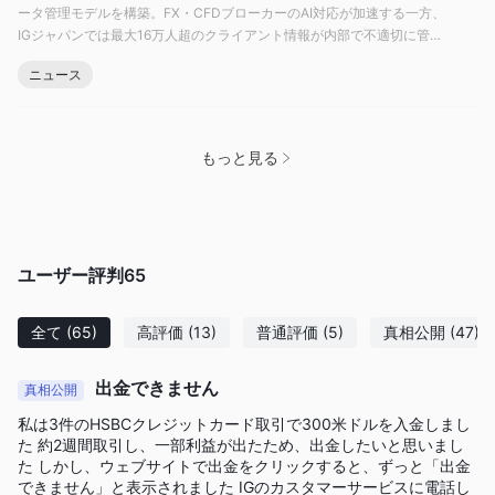
ータ管理モデルを構築。FX・CFDブローカーのAI対応が加速する一方、
残念ながら、資金の引き出しに関する詳細な情報はありません。
IGジャパンでは最大16万人超のクライアント情報が内部で不適切に管理
これは一部の顧客にとっては欠点となる可能性があります。
されていた問題も発覚。日本の個人投資家が知っておくべきFX業者の安
ニュース
IG証券 Marketsは、iPhoneおよびAndroidユーザーの両方にとっ
全性・信頼性の最前線を解説。
モバイルアプリを
て「資金追加」セクションの下で利用可能な
通じて便利な資金調達
Wise（旧
を可能にします。さらに、
もっと見る
TransferWise）
を介して送金することもできますが、IG証券
MarketsはWiseとは関係ありませんので、関連する手数料につい
てはユーザーが確認する必要があります。Wiseの送金では、取引
の証明と口座の詳細が必要になる場合があります。
ユーザー評判
65
結論
結論として、IG証券は、幅広い金融商品、直感的なウェブプラッ
全て
(65)
高評価
(13)
普通評価
(5)
真相公開
(47)
トフォーム、およびMetaTrader 4およびL2 Dealerへのアクセス
を提供する、確立された規制された取引プラットフォームです。
出金できません
真相公開
デモ口座は寛大な仮想資金を提供していますが、ライブ口座に関
私は3件のHSBCクレジットカード取引で300米ドルを入金しまし
する情報は限られています。多言語対応のカスタマーサービスは
た 約2週間取引し、一部利益が出たため、出金したいと思いまし
複数のチャネルを通じて利用できます。ただし、入金および引き
た しかし、ウェブサイトで出金をクリックすると、ずっと「出金
できません」と表示されました IGのカスタマーサービスに電話し
出しに関する情報は非常に限られています。