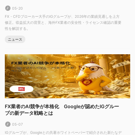
ツールと機能を提供しています。ただし、このプラットフォーム
05-20
は初心者トレーダーにとってはより複雑かもしれません。
FX・CFDブローカー大手のIGグループが、2026年の業績見通しを上方
モバイルアプリ
はiOSとAndroidで利用でき、トレーダーは移動
修正。収益拡大の背景と、海外FX業者の安全性・ライセンス確認の重要
性を解説する。
中に取引することができます。
ニュース
入金と出金
$50
最低
カード決済の最低入金額は
であり、銀行振込の場合は
入金額は必要ありません
。
クレジット/デビットカード取引
カード登録後、即時の
を含む
入金オプションがあり、アカウントごとに最大5枚のカードが許
可されています。
香港ドルでの無料FPS送金
香港のクライアント向けには、
が
利用可能であり、通常1営業日以内にクリアされます。
銀行振込
もサポートされています。迅速かつ正確な資金の割り
FX業者のAI競争が本格化 Googleが認めたIGグルー
当てを確保するために、常にアカウントIDを参照として含めてく
プの新データ戦略とは
ださい。
05-07
ただし、Visa入金には手数料1%、Mastercard入金には手数料
IGグループが、Googleとの共著ホワイトペーパーで紹介された新たなデ
0.5%がかかります。