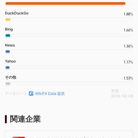
DuckDuckGo
1.88%
Bing
1.66%
News
1.36%
Yahoo
1.17%
その他
1.53%
更新:
データソース
WikiFX Data 提供
2026-08-08
関連企業