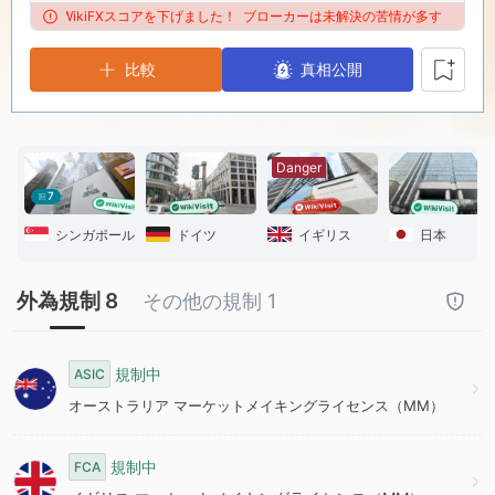
9
9
3
、WikiFXスコアを下げました！
ブローカーは未解決の苦情が多すぎるため、Wi
比較
4
真相公開
5
Danger
6
7
シンガポール
ドイツ
イギリス
日本
7
外為規制 8
その他の規制 1
8
規制中
ASIC
9
オーストラリア マーケットメイキングライセンス（MM）
規制中
FCA