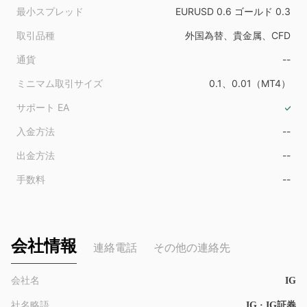
最小スプレッド
EURUSD 0.6 ゴールド 0.3
取引品種
外国為替、貴金属、CFD
通貨
--
ミニマム取引サイズ
0.1、0.01（MT4）
サポート EA
入金方法
--
出金方法
--
手数料
--
会社情報
連絡電話
その他の連絡先
会社名
IG
社名略語
IG · IG証券