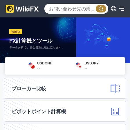
WikiFX
FX計算機とツール
データ分析で、資金管理に役に立ちます。
USDCNH
USDJPY
--
--
ブローカー比較
ピボットポイント計算機