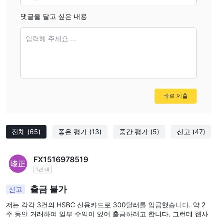
IG에서 계정을 개설하기 위해 필요한 최소 입금은 얼마인가
요?
댓글을 달고 싶은 내용
최소 입금 요건은 없습니다.
IG에서 허용되는 입금 방법은 무엇인가요?
입력해 주세요....
IG은 신용/직불 카드 및 은행 송금을 통한 입금을 허용합니다.
IG에서 제공하는 최대 레버리지는 얼마인가요?
1:400입니다.
IG에서 어떤 거래 플랫폼을 제공하나요?
바로 제출
IG은 L2 Dealer, ProRealTime, MT4 및 TradingView를 제공합니다.
위험 경고
전체
(65)
좋은 평가
(13)
중간 평가
(5)
신고
(47)
온라인 거래에는 투자 자본의 잠재적 손실을 포함한 내재적인 위험
이 따릅니다. 모든 거래자나 투자자에게 적합하지 않을 수 있습니다.
온라인 거래에 참여하기 전에 이러한 위험을 이해하고 인정하는 것
FX1516978519
1년 내
이 중요합니다.
출금 불가
신고
저는 각각 3건의 HSBC 신용카드로 300달러를 입금했습니다. 약 2
주 동안 거래하여 일부 수익이 있어 출금하려고 합니다. 그런데 웹사