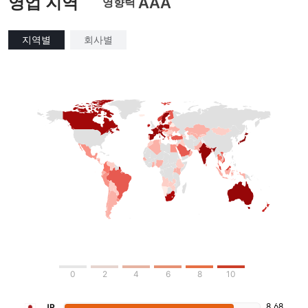
영업 지역
AAA
영향력
지역별
회사별
0
2
4
6
8
10
8.68
JP