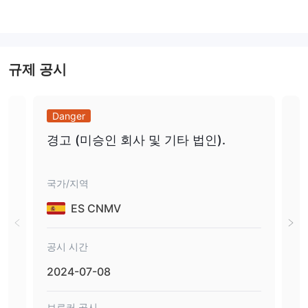
파생상품 거래 라이선스 (EP)
마스터 레이블 MT4
직관적이고 사용자 정의 가능한 거래 플랫폼
고급 기술적 분석 및 차트 도구에 액세스
마스터 레이블 MT5
자체 연구개발
글로벌 업무
다국어, 다채널 고객 서비스
$20,000의 가상 자금으로 된 데모 계정
호주외환 거래 라이선스 (MM) 취소됨
규제 공시
실제 계정에 대한 최소 입금 요건 없음
최대 1:400의 레버리지
뉴질랜드외환 거래 라이선스 (MM) 취소됨
단점:
Danger
Da
남아프리카 공화국파생상품 거래 라이선스 (EP) 취소됨
수수료 및 비용이 명확히 명시되지 않을 수 있음
자금 인출이 명확히 명시되지 않음
경고 (미승인 회사 및 기타 법인).
FC
잠재적 위험성이 높음
일부 시장에 대한 최소 거래 금액이 높음
4 
신용 카드 입금 수수료가 다른 브로커에 비해 높음
의 
국가/지역
국가
IG은 신뢰할 만한가요?
ES CNMV
네. IG은 현재 ASIC (호주), FCA (영국), FSA (일본), FMA (뉴질랜
드), MAS (싱가포르) 및 DFSA (아랍에미리트 연합)를 포함한 여러
공시 시간
공시
규제 기관에 의해 규제 받고 있습니다.
2024-07-08
202
브로커 공시
브로