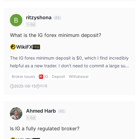
transfers for larger deposits, which I often use. Another
사용 가능한 자본보다 400배 큰 포지션을 개설할 수 있음을 의미합
advantage is that for clients in Hong Kong, IG forex offers
니다. 레버리지는 경험 있는 트레이더에게는 높은 수익을 제공할 수
ritzyshona
FPS transfers, which are cost-free and clear within one
있는 강력한 도구일 수 있습니다. 그러나 손실 위험을 크게 증가시킬
1-2년
business day. This gives me more flexibility when funding
수도 있으므로 트레이더는 레버리지의 위험과 제한을 완전히 이해한
my IG account, although I do prefer methods with lower
What is the IG forex minimum deposit?
후에 사용해야 합니다.
fees.
WikiFX
대답
스프레드 및 수수료
The IG forex minimum deposit is $0, which I find incredibly
EUR/USD 스프레드가 0.6포인트부터 시
비용 측면에서, IG는
helpful as a new trader. I don’t need to commit a large sum
작
되는 경쟁력 있는 가격을 제공합니다. 그러나 수수료에 대한 자세
upfront to open an IG account, making it easier to start
한 정보는 제공되지 않아 일부 트레이더에게 불확실성을 야기할 수
Broker Issues
IG
Deposit
Withdrawal
trading with a small investment. This low deposit
있습니다. 또한, 유동성이 낮거나 거래량이 적은 시장에서는 비용이
미국
2025-06-15
requirement is especially beneficial for beginners like me,
더 높을 수 있음을 유의해야 합니다.
as I can test the platform and learn the ropes of IG forex
거래 플랫폼
trading without risking too much capital. I appreciate that
Ahmed Harb
IG makes it accessible for anyone to get started in the
IG는 다양한 거래 플랫폼을 제공하여 다른 유형의 트레이더의 요구
1-2년
forex market, regardless of their budget. It allows me to
를 충족시킵니다.
웹 기반 플랫폼
experiment, practice, and develop my skills without
Is IG a fully regulated broker?
은 직관적이고 사용하기 쉽지만 다른 플랫폼보다는
putting too much pressure on myself financially.
사용자 정의가 덜 될 수 있습니다.