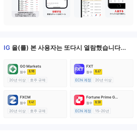
IG
을(를) 본 사용자는 또다시 열람했습니다...
GO Markets
FXT
8.98
8.67
점수
점수
20년 이상
호주 규제
ECN 계정
20년 이상
외환 거래 라이선스 (MM)
호주 규제
cTrader
외환 거래 라이선스 (MM)
FXCM
Fortune Prime Global
마스터 레이블 MT4
9.41
8.58
점수
점수
20년 이상
호주 규제
ECN 계정
15-20년
외환 거래 라이선스 (MM)
호주 규제
마스터 레이블 MT4
외환 거래 라이선스 (MM)
마스터 레이블 MT4