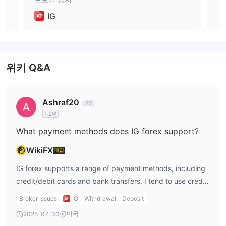
IG
시장 기구
외환, 지수, 주식, 상품 및 암호화폐
IG는
를 포함한 17,000개 이
상의 시장에 접근할 수 있습니다.
위키 Q&A
계좌 유형
최소 입금 요건이 없는 단일 실제 계좌
IG는
를 제공합니다. 실제
데모 계좌도 사용 가능합니다.
계좌 외에도
Ashraf20
IG의 데모 계좌는 초보 트레이더에게 매우 유용한 도구입니다. 안전
1-2년
가상 자
하고 위험 없는 환경에서 거래할 수 있기 때문입니다. IG의
What payment methods does IG forex support?
금 $20,000
을 사용하여 트레이더는 자본을 위험에 노출시키지
WikiFX
않고 거래 기술을 연습하고 개선할 수 있습니다. 또한, IG의 데모 계
대답
좌는 실제 계좌에서 사용 가능한 거래 플랫폼 및 모든 상품과 도구에
IG forex supports a range of payment methods, including
액세스할 수 있도록 해주어 트레이더가 플랫폼에 익숙해지고 다양한
credit/debit cards and bank transfers. I tend to use credit
거래 전략을 테스트할 수 있습니다.
cards for faster deposits, though I’m aware that IG forex
Broker Issues
IG
Withdrawal
Deposit
fees on card deposits (1% for Visa) can be a little higher
레버리지
미국
2025-07-30
than other brokers. I like that IG also accepts bank
IG의 최대 레버리지는 최대 1:400까지 제공됩니다. 이는 트레이더가