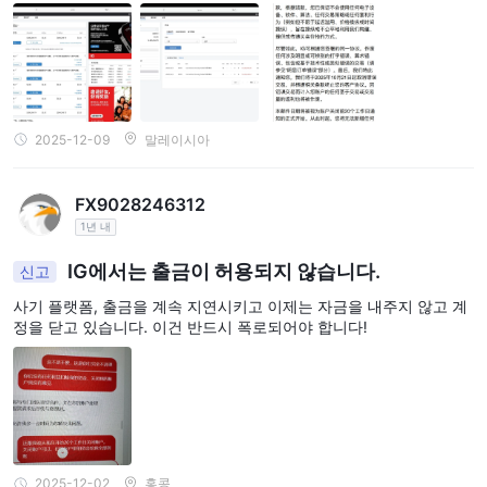
8,208.70이었습니다. IG Group의 고객 서비스 부서에 문제를 제기
했을 때, 그들은 규정 준수 검토를 이유로 들며 기다려 달라고 요청했
습니다. 저는 제 계정에 문제가 없다고 믿었고, IG로부터 계정 관련
문의를 받은 적도 없었습니다. 당연히 저는 어떤 요청에도 협조할 의
향이 있었습니다. 하지만 무기한으로 기다리게 되었습니다. 한 달을
기다린 후, 2025년 12월 3일에 다음과 같은 답변을 받았습니다. 이메
일: 해당 부서는 내 계좌 잔액(현재 -$163,164.70)에서 상당한 금액
2025-12-09
말레이시아
인 $271,373.40를 공제했습니다. IG의 이메일에 따르면, 나는 고객
계약을 위반했으며, 내 주문들은 거래 오류로 간주되었습니다. 그들
은 2025년 10월 21일 이후로 발생한 모든 거래 수익과 볼륨 리베이
FX9028246312
트를 당일에 공제했습니다. 요청: 공제된 모든 자금을 반환하고 내 자
1년 내
금을 인출할 수 있도록 허용해 주세요.
IG에서는 출금이 허용되지 않습니다.
신고
사기 플랫폼, 출금을 계속 지연시키고 이제는 자금을 내주지 않고 계
정을 닫고 있습니다. 이건 반드시 폭로되어야 합니다!
2025-12-02
홍콩