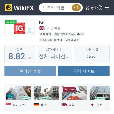
3
3
4
4
IG
5
5
감독중
20년 이상
6
6
0
호주 규제
외환 거래 라이선스 (MM)
마스터 레이블 MT4
글로벌 업무
7
7
1
호주외환 거래 라이선스 (MM) 취소됨
점수
MT4/5 감정
자본 비율
잠재적 위험성이 높음
8
.
8
2
전체 라이선스
Great
/10
9
9
3
온라인 개설
공식 사이트
4
5
Danger
6
7
7
싱가포르
독일
영국
일본