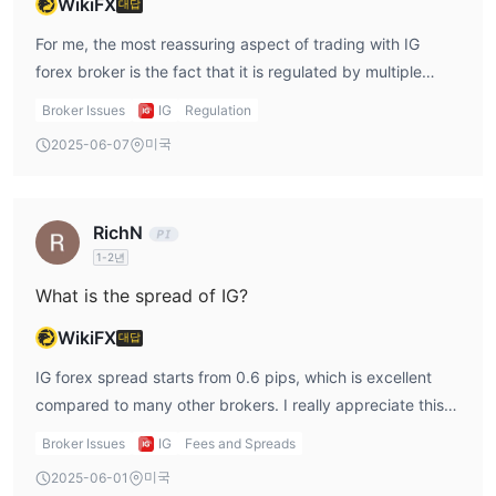
WikiFX
대답
MetaTrader 4
또한, 외환 업계에서 인기 있는 잘 알려진
도 제공합
니다.
For me, the most reassuring aspect of trading with IG
L2 Dealer
경험 있는 트레이더를 위해
forex broker is the fact that it is regulated by multiple
는 다양한 고급 도구와 기능
을 제공합니다. 그러나 이 플랫폼은 초보 트레이더에게는 더 복잡할
prestigious financial authorities. These include the ASIC in
Broker Issues
IG
Regulation
수 있습니다.
Australia, the FCA in the UK, the FSA in Japan, the FMA in
미국
2025-06-07
모바일 앱
New Zealand, the MAS in Singapore, and the DFSA in the
은 iOS 및 Android용으로 제공되어 트레이더가 이동 중
에도 거래할 수 있습니다.
UAE. This extensive regulatory coverage makes me feel
confident and secure when using the IG forex platform. I
입출금
RichN
know that IG forex trading is closely monitored by some of
$50
최소 입금
1-2년
카드 결제의 최소 입금액은
이며, 은행 송금의 경우
the toughest regulatory bodies, which means that my
요건이 없습니다.
funds are safe and that the company must adhere to strict
What is the spread of IG?
신용카드/직불카드 거래
카드 등록 시 즉시
를 포함한 입금 옵션
operational standards. As someone who has traded with
WikiFX
대답
이 제공되며, 계정당 최대 다섯 장의 카드를 사용할 수 있습니다.
various brokers over the years, I can say that regulation is
무료 FPS 홍콩 달러 이체
홍콩 고객을 위해
가 가능하며, 일반적
a key factor in my decision-making process. The oversight
IG forex spread starts from 0.6 pips, which is excellent
으로 1영업일 이내에 처리됩니다.
from ASIC and FCA particularly gives me peace of mind
compared to many other brokers. I really appreciate this
은행 송금
도 지원됩니다. 자금을 신속하고 정확하게 할당하기 위해
because these authorities are known for their rigorous
tight spread, as it helps me minimize trading costs. Since I
Broker Issues
IG
Fees and Spreads
항상 계정 ID를 참조로 포함하십시오.
requirements, ensuring high standards of financial
frequently trade the EUR/USD pair, this low spread is ideal
미국
2025-06-01
그러나 Visa 입금에는 1%의 수수료가 부과되고 Mastercard 입금에
transparency and security. As an IG account holder, this
for reducing my overall expenses. The narrower the