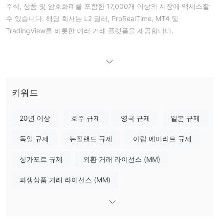
주식, 상품 및 암호화폐를 포함한 17,000개 이상의 시장에 액세스할
수 있습니다. 해당 회사는 L2 딜러, ProRealTime, MT4 및
TradingView를 비롯한 여러 거래 플랫폼을 제공합니다.
IG은 어떤 종류의 브로커인가요?
IG은 시장 제작 (MM) 브로커로, 거래 작업에서 고객의 상대방 역할
을 합니다. 즉, 시장에 직접 연결하는 대신 IG은 중개인으로서 고객
과 반대 포지션을 취합니다. 따라서 더 빠른 주문 실행 속도, 더 좁은
키워드
스프레드 및 레버리지 제공에 대한 더 큰 유연성을 제공할 수 있습니
다.
20년 이상
호주 규제
영국 규제
일본 규제
그러나 이는 또한 IG이 고객과 일치하지 않는 결정을 내릴 수 있는
이익 차이에서 비롯된 특정 이해 관계를 의미합니다. 이러한 동적을
독일 규제
뉴질랜드 규제
아랍 에미리트 규제
인식하는 것은 IG 또는 다른 MM 브로커와 거래할 때 트레이더에게
싱가포르 규제
외환 거래 라이선스 (MM)
중요합니다.
파생상품 거래 라이선스 (MM)
IG의 장단점
장점:
외환 거래 라이선스 (EP)
다양한 시장 및 상품 옵션