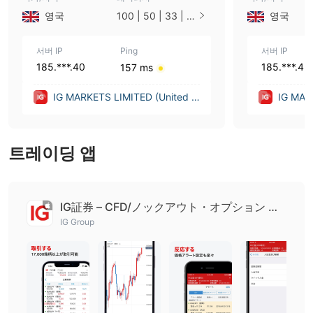
영국
100 | 50 | 33 | 2
영국
5 | 10 | 1
서버 IP
Ping
서버 IP
185.***.40
185.***.45
157 ms
IG MARKETS LIMITED (United Ki
IG MAR
ngdom)
ngdom
트레이딩 앱
IG証券 – CFD/ノックアウト・オプション 取
引アプリ
IG Group