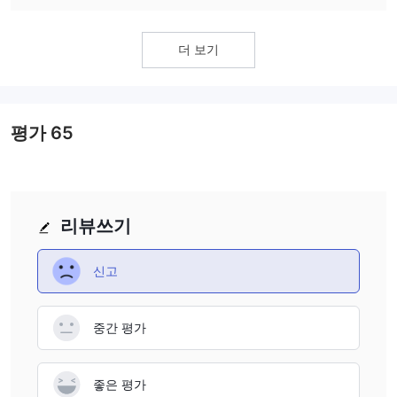
는 0.5%의 수수료가 부과됩니다.
level of regulatory scrutiny reduces my anxiety about the
spread, the less I lose when I enter and exit trades, which
유감스럽게도 자금 인출에 대한 자세한 정보가 없어 일부 고객에게
legitimacy and safety of my trades. However, I also keep
is especially important for frequent traders like myself.
더 보기
는 단점이 될 수 있습니다.
in mind that, no matter how regulated a broker is, risk is
However, I do keep in mind that spreads can widen during
자금 조달
IG Markets는 모바일 앱을 통한 편리한
을 가능하게 하
always a factor in trading, and it’s important to manage it
periods of market volatility, which is something I watch for
며, iPhone 및 Android 사용자를 위한 '자금 추가' 섹션에서 이용할
effectively.
when trading. But for the most part, IG forex broker offers
수 있습니다. 또한, Wise(이전 TransferWise)를 통해 이체할 수 있지
consistently tight spreads, which helps me execute my
평가
65
만, IG Markets는 Wise와 관련이 없으므로 관련 수수료를 확인해야
trades more efficiently.
합니다. Wise 이체의 경우 거래 증명과 계정 세부 정보가 필요할 수
있습니다.
리뷰쓰기
결론
IG은 잘 알려진 규제된 거래 플랫폼으로 다양한 금융 상품, 직관적인
신고
웹 플랫폼 및 MetaTrader 4 및 L2 Dealer에 대한 액세스를 제공합니
다. 데모 계정은 풍부한 가상 자금을 제공하지만, 실제 계정에 대한
정보는 제한적입니다. 다국어 고객 서비스는 여러 채널을 통해 제공
중간 평가
됩니다. 그러나 입금 및 인출에 대한 정보가 매우 제한적입니다.
자주 묻는 질문 (FAQ)
좋은 평가