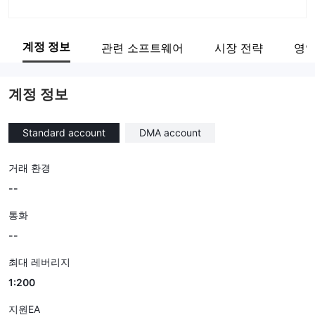
회사 약칭
IG
계정 정보
관련 소프트웨어
시장 전략
영업
기업 직원
38
계정 정보
Standard account
DMA account
거래 환경
--
통화
--
최대 레버리지
1:200
지원EA