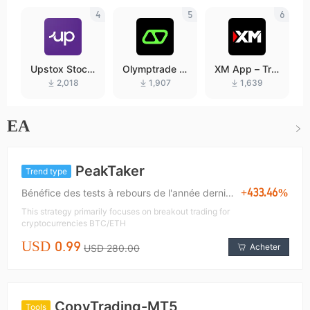
4
5
6
Upstox Stock
Olymptrade –
XM App – Tra
s IPO Mutual
Trading online
de with confid
2,018
1,907
1,639
Funds
ence
EA
PeakTaker
Trend type
+433.46%
Bénéfice des tests à rebours de l'année dernière
This strategy primarily focuses on breakout trading for
cryptocurrencies BTC/ETH
USD 0.99
Acheter
USD 280.00
CopyTrading-MT5
Tools