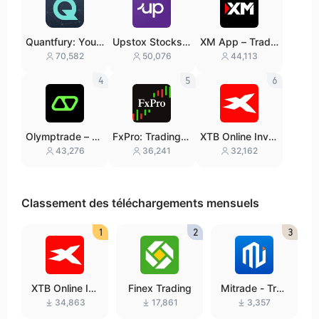
Quantfury: Your
Upstox Stocks I
XM App – Trade
Global Broker
PO Mutual Fund
with confidence
70,582
50,076
44,113
s
4
5
6
Olymptrade – Tr
FxPro: Trading &
XTB Online Inve
ading online
Investing
sting
43,276
36,241
32,162
Classement des téléchargements mensuels
1
2
3
XTB Online In
Finex Trading
Mitrade - Tra
vesting
de Global Mar
34,863
17,861
3,357
kets