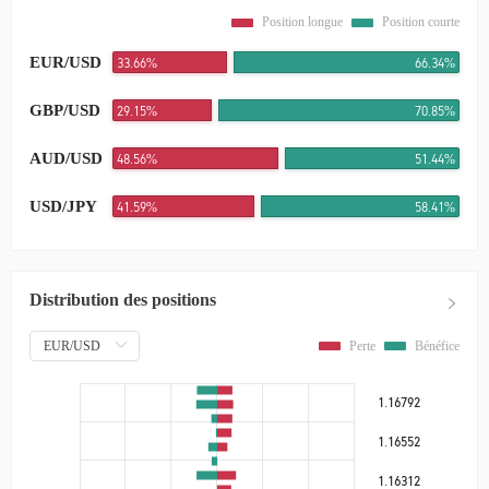
Position longue
Position courte
EUR/USD
33.66%
66.34%
GBP/USD
29.16%
70.84%
AUD/USD
48.51%
51.49%
USD/JPY
41.6%
58.4%
Distribution des positions
Perte
Bénéfice
1.16792
1.16552
1.16312