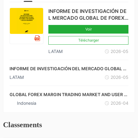
INFORME DE INVESTIGACIÓN DE
L MERCADO GLOBAL DE FOREX
CON MARGEN Y DE LOS USUARI
Voir
OS-BRASIL × COLOMBIA
Télécharger
LATAM
2026-05
INFORME DE INVESTIGACIÓN DEL MERCADO GLOBAL D
E FOREX CON MARGEN Y DE LOS USUARIOS-MÉXICO ×
LATAM
2026-05
ARGENTINA
GLOBAL FOREX MARGIN TRADING MARKET AND USER R
ESEARCH REPORT-INDONESIA
Indonesia
2026-04
Classements