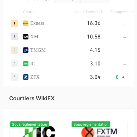
3.92
6
XM
8
Courtier
Niveau d'activité%
Changement de
3.32
2
STARTRADER
9
16.36
--
Exness
1
1.34
--
RockGlobal
10
10.58
--
XM
2
4.15
--
TMGM
3
3.10
--
IC
4
3.04
8
ZFX
5
2.51
1
D prime
6
Courtiers WikiFX
1.29
--
FXTM
7
1.05
4
CPT Markets
8
Sous réglementation
Sous réglementation
1.05
3
vantage
9