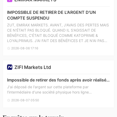
IMPOSSIBLE DE RETIRER DE L'ARGENT D'UN
COMPTE SUSPENDU
ZUT, EMIRAX MARKETS. AVANT, J'AVAIS DES PERTES MAIS
CE N'ÉTAIT PAS BLOQUÉ. QUAND IL S'AGISSAIT DE
BÉNÉFICES, C'ÉTAIT BLOQUÉ COMME KATOPRIME &
LOYALPRIMUS. J'AI FAIT DES BÉNÉFICES ET JE N'AI PAS
ÉTÉ PAYÉ. COMME SI C'ÉTAIT UNE ENTREPRISE PARCE
2026-08-06 17:16
QUE LEUR SITE WEB A LA MÊME APPARENCE ET J'AI
DÉPOSÉ 80 $ SUR EMIRAX MARKETS, J'AI ATTENDU UN
JOUR, J'AI FERMÉ ET DEMANDÉ UN RETRAIT DE 1000 $ ET
ZIFI Markets Ltd
LE SOLDE DU COMPTE ÉTAIT DE 400 $. IL S'EST ÉCOULÉ
QUELQUES JOURS SANS ME CONNECTER ET IL S'AVÈRE
QUE JE VOULAIS ME RECONNECTER, MON COMPTE A ÉTÉ
Impossible de retirer des fonds après avoir réalisé
SUSPENDU AVEC TOUT MON ARGENT.
un bénéfice
J'ai déposé de l'argent sur cette plateforme par
l'intermédiaire d'une société physique hors ligne
(probablement un agent). Ils ont promis un remboursement
2026-08-07 05:50
si je ne pouvais pas retirer mes fonds, mais après avoir
réalisé un bénéfice, je n'ai pas pu retirer. La société n'a
cessé de retarder. J'ai essayé de retirer en mars, mais à la