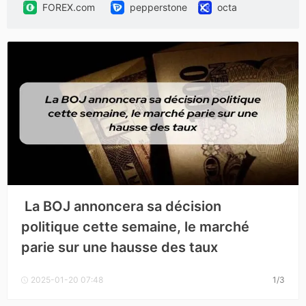
FOREX.com
pepperstone
octa
SBCFX
SECURETRADE
vantage
HK Fortune
VT Markets
uTrade
GTCFX
 La police britannique récupère 28 
millions de livres volés à une 
plateforme australienne de cryptomo 
2025-01-20 07:48
2/3