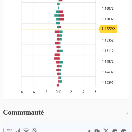
1.16072
1.15832
1.15592
1.15592
1.15352
1.15112
1.14872
1.14632
1.14392
6
4
2
0 %
2
4
6
Communauté