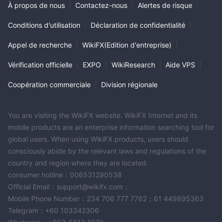
À propos de nous
|
Contactez-nous
|
Alertes de risque
|
Conditions d'utilisation
|
Déclaration de confidentialité
|
Appel de recherche
|
WikiFX(Edition d'entreprise)
|
Vérification officielle
|
EXPO
|
WikiResearch
|
Aide VPS
|
Coopération commerciale
|
Division régionale
You are visiting the WikiFX website. WikiFX Internet and its
mobile products are an enterprise information searching tool for
global users. When using WikiFX products, users should
consciously abide by the relevant laws and regulations of the
country and region where they are located.
consumer hotline：006531290538
Official Email：support@wikifx.com；
Mobile Phone Number：234 706 777 7762；61 449895363
Telegram：+60 103342306