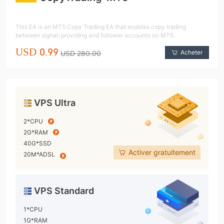
This EA is an MT5 Copy Trading EA that enables copy trading
between signal-providing and follower accounts on MT5
USD 0.99
Acheter
USD 280.00
VPS Ultra
2*CPU
2G*RAM
40G*SSD
Activer gratuitement
20M*ADSL
VPS Standard
1*CPU
1G*RAM