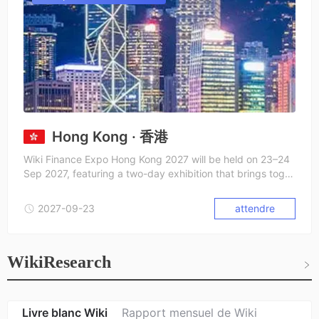
Hong Kong · 香港
Wiki Finance Expo Hong Kong 2027 will be held on 23–24
Sep 2027, featuring a two-day exhibition that brings toget
her leaders and innovators from the forex, crypto, stock, fi
ntech, and blockchain industries. From cutting-edge start
2027-09-23
attendre
ups to global industry leaders, we connect the brightest m
inds to explore opportunities, foster partnerships, and sha
pe the future of finance.
WikiResearch
Livre blanc Wiki
Rapport mensuel de Wiki