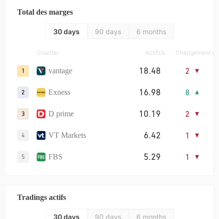
Total des marges
30 days
90 days
6 months
Courtier
Actifs%
Changement de
18.48
2
vantage
1
16.98
8
Exness
2
10.19
2
D prime
3
6.42
1
VT Markets
4
5.29
1
FBS
5
4.47
4
TMGM
6
Tradings actifs
3.94
2
IC
7
30 days
90 days
6 months