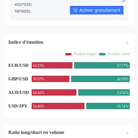
40G*SSD
Activer gratuitement
1M*ADSL
Indice d'émotion
Position longue
Position courte
EUR/USD
42.23%
57.77%
GBP/USD
39.11%
60.89%
AUD/USD
46.46%
53.54%
USD/JPY
54.81%
45.19%
Ratio long/short en volume