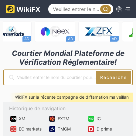
AD
AD
AD
Courtier Mondial Plateforme de
Vérification Réglementaire!
Recherche
e de WikiFX sur la récente campagne de diffamation malveillante
※ 
Historique de navigation
XM
FXTM
IC
EC markets
TMGM
D prime