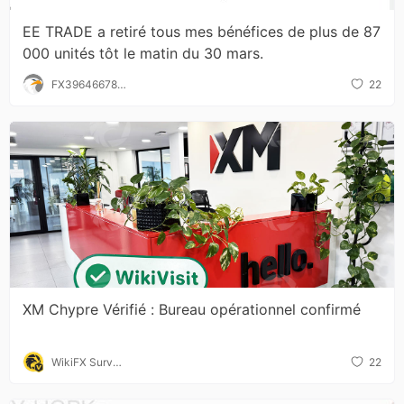
EE TRADE a retiré tous mes bénéfices de plus de 87
000 unités tôt le matin du 30 mars.
FX396466786
22
5
XM Chypre Vérifié : Bureau opérationnel confirmé
WikiFX Surve
22
y