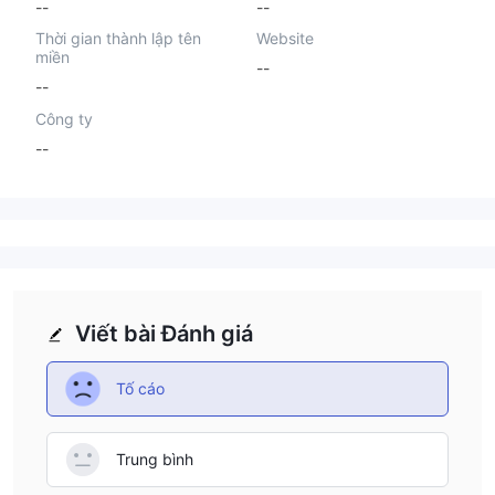
--
--
Thời gian thành lập tên
Website
miền
--
--
Công ty
--
Viết bài Đánh giá
Tố cáo
Trung bình