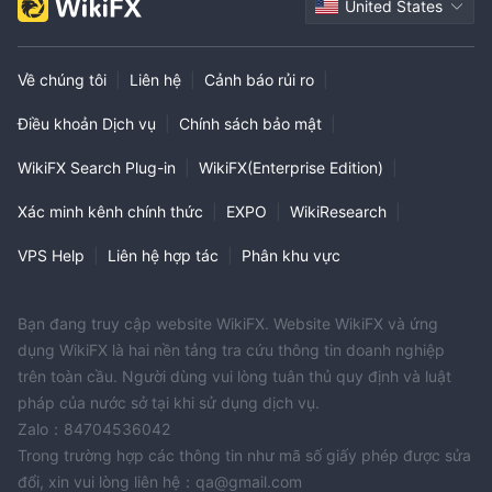
United States
Về chúng tôi
|
Liên hệ
|
Cảnh báo rủi ro
|
Điều khoản Dịch vụ
|
Chính sách bảo mật
|
WikiFX Search Plug-in
|
WikiFX(Enterprise Edition)
|
Xác minh kênh chính thức
|
EXPO
|
WikiResearch
|
VPS Help
|
Liên hệ hợp tác
|
Phân khu vực
Bạn đang truy cập website WikiFX. Website WikiFX và ứng
dụng WikiFX là hai nền tảng tra cứu thông tin doanh nghiệp
trên toàn cầu. Người dùng vui lòng tuân thủ quy định và luật
pháp của nước sở tại khi sử dụng dịch vụ.
Zalo：84704536042
Trong trường hợp các thông tin như mã số giấy phép được sửa
đổi, xin vui lòng liên hệ：qa@gmail.com