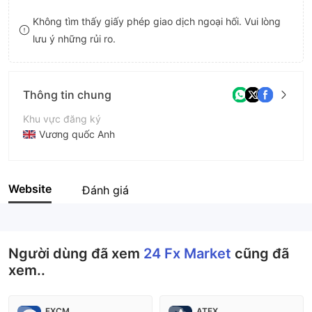
8
Không tìm thấy giấy phép giao dịch ngoại hối. Vui lòng
lưu ý những rủi ro.
9
Thông tin chung
Khu vực đăng ký
Vương quốc Anh
Thời gian hoạt động
2-5 năm
Website
Đánh giá
Tên công ty
24 Fx Market
Người dùng đã xem
24 Fx Market
cũng đã
xem..
FXCM
ATFX