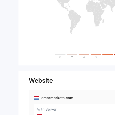
0
2
4
6
8
Website
emarmarkets.com
Vị trí Server