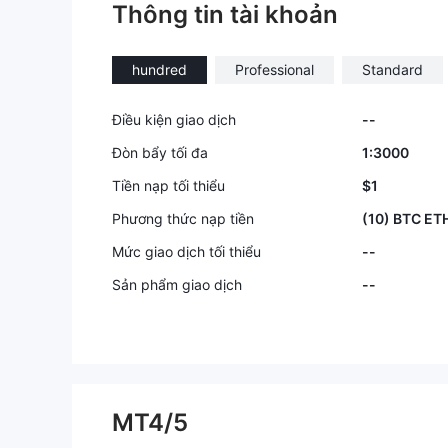
Thông tin tài khoản
ôi cảm thấ
cho họ nh
hồi. TRÁN
hundred
Professional
Standard
BẰNG MỌI 
Điều kiện giao dịch
--
Đòn bẩy tối đa
1:3000
Tiền nạp tối thiểu
$1
Phương thức nạp tiền
(10) BTC ET
Mức giao dịch tối thiểu
--
Sản phẩm giao dịch
--
MT4/5