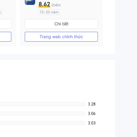
8.62
Điểm
m
15-20 năm
Đăng ký tại Nước Úc
Chi tiết
GP Tạo lập Thị trường Ngoại hối (MM)
GP Tạo lập Thị trường Ngoại hối (MM)
MT4 Chính thức
Trang web chính thức
3.28
3.06
3.03