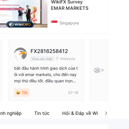
EXPO
WikiFX Survey
cebook
EMAR MARKETS
https://www.facebook.com/profile.php?id=61555398932383
Singapore
FX2816258412
FX423
Malaysia
Chưa xác nhận
Chưa xác 
bắt đầu hành trình giao dịch của t
Rất thoải mái khi
26
ôi với emar markets, cho đến nay
út tiền nhanh, và
mọi thứ đều tốt. điều quan trọng
hanh chóng. Chên
nhất là rút tiền chắc chắn và đối v
cũng mỏng. Rất t
Tốt
Tốt
07-16
ới tôi nó đáng tin cậy cộng với nó
là hồi giáo😀😀
anh nghiệp
Tin tức
Hỏi & Đáp về Wiki
Đánh g