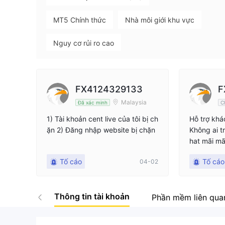
MT5 Chính thức
Nhà môi giới khu vực
Nguy cơ rủi ro cao
FX4124329133
F
Malaysia
Đã xác minh
C
1) Tài khoản cent live của tôi bị ch
Hỗ trợ khá
ặn 2) Đăng nhập website bị chặn
Không ai trả
hat mãi mã
ột Khoản 
Tố cáo
Tố cáo
04-02
tôi đã kíc
tôi nhận đ
g, khi tôi
Thông tin tài khoản
t nửa, đột 
Phần mềm liên qua
ôi bị rút 
hốt lệnh c