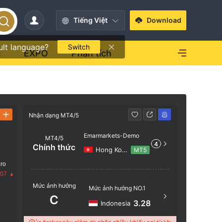
Tiếng Việt
Download
ult language?
Switch
i
EXPO
Phân tích
Nhận dạng MT4/5
Nhận dạng 
Emarmarkets-Demo
MT4/5
4
Chính thức
Hong Kong
MT5
 ro
Tên serve
.07
Mức ảnh hưởng
Emarmar
Mức ảnh hưởng NO.1
C
Vị trí má
3.28
Indonesia