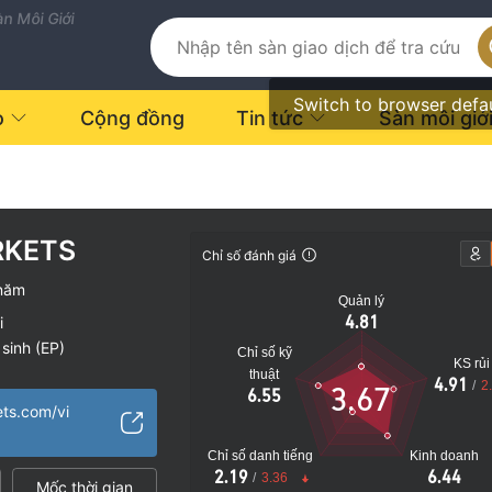
n Môi Giới
Switch to browser defa
o
Cộng đồng
Tin tức
Sàn môi giớ
RKETS
Chỉ số đánh giá
năm
Quản lý
4.81
i
sinh (EP)
Chỉ số kỹ
KS rủi
thuật
4.91
/
2
3.67
6.55
vực
ts.com/vi
o
Chỉ số danh tiếng
Kinh doanh
2.19
6.44
/
3.36
Mốc thời gian