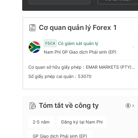
4
7
8
5
8
9
Cơ quan quản lý Forex
1
6
9
Có giám sát quản lý
FSCA
Nam Phi GP Giao dịch Phái sinh (EP)
7
Cơ quan sở hữu giấy phép：EMAR MARKETS (PTY) LTD
8
Số giấy phép cai quản：53070
9
Tóm tắt về công ty
6
2-5 năm
Đăng ký tại Nam Phi
GP Giao dịch Phái sinh (EP)