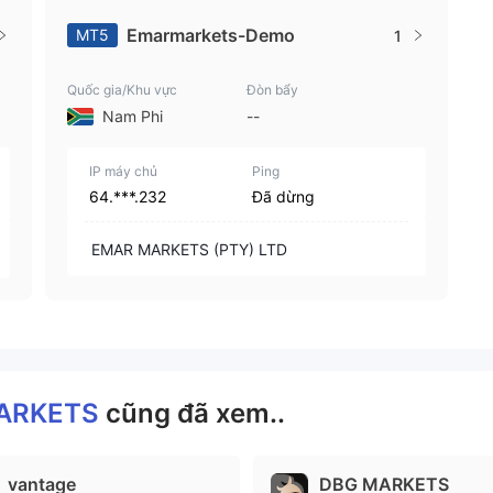
Emarmarkets-Demo
MT5
1
Quốc gia/Khu vực
Đòn bẩy
Nam Phi
--
IP máy chủ
Ping
64.***.232
Đã dừng
EMAR MARKETS (PTY) LTD
ARKETS
cũng đã xem..
vantage
DBG MARKETS