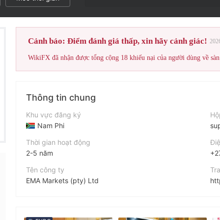
Điểm đánh giá
Cảnh báo: Điểm đánh giá thấp, xin hãy cảnh giác!
202
Thông tin chung
Khu vực đăng ký
Hộ
Nam Phi
su
Thời gian hoạt động
Điệ
2-5 năm
+2
Tên công ty
Tr
EMA Markets (pty) Ltd
ht
Viết tắt
Địa
EMAR MARKETS