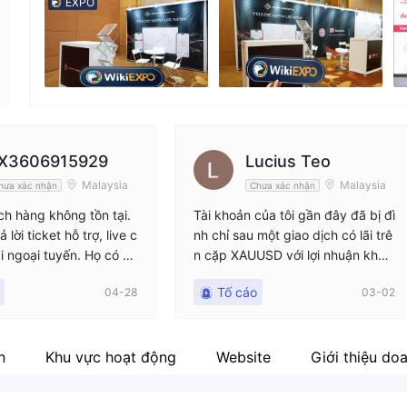
EXPO
Nhân viên doanh nghiệp
Fa
--
X3606915929
Lucius Teo
Malaysia
Malaysia
hưa xác nhận
Chưa xác nhận
ch hàng không tồn tại.
Tài khoản của tôi gần đây đã bị đì
 lời ticket hỗ trợ, live c
nh chỉ sau một giao dịch có lãi trê
i ngoại tuyến. Họ có m
n cặp XAUUSD với lợi nhuận khoả
Thưởng Chào Mừng mà
ng 16.000 USD. Sau đó, Sàn giao
Tố cáo
04-28
03-02
h hoạt khi nạp 15USD và
dịch tuyên bố rằng hành vi giao d
ược 35USD tiền thưởn
ịch của tôi tạo thành một "mô hìn
 đang giao dịch được mộ
h bất thường" và phân loại nó là v
nhiên tiền thưởng của t
i phạm các điều khoản giao dịch
n
Khu vực hoạt động
Website
Giới thiệu do
đi mà không đạt bất kỳ C
của họ. Mặc dù đã yêu cầu một lờ
ưỡng chế Ký quỹ nào. T
i giải thích chi tiết và bằng chứng