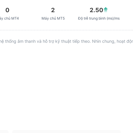
dịch khác nên thận trọng khi giao
dịch với Sàn giao dịch này.
0
2
2.50
áy chủ MT4
Máy chủ MT5
Độ trễ trung bình (ms)/ms
hệ thống âm thanh và hỗ trợ kỹ thuật tiếp theo. Nhìn chung, hoạt đ