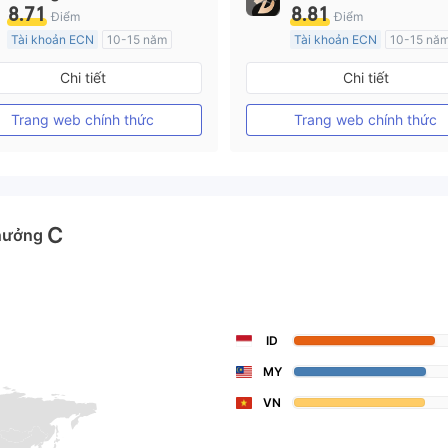
8.71
8.81
Điểm
Điểm
Tài khoản ECN
10-15 năm
Tài khoản ECN
10-15 nă
Đăng ký tại Nước Úc
Đăng ký tại Nước Úc
Chi tiết
Chi tiết
GP Tạo lập Thị trường Ngoại hối (MM)
MT4 Chính thức
MT4 Chính thức
Trang web chính thức
Trang web chính thức
C
hưởng
ID
MY
VN