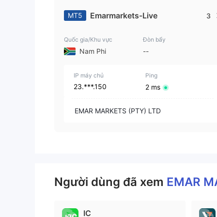
Emarmarkets-Live
MT5
3
Quốc gia/Khu vực
Đòn bẩy
Nam Phi
--
IP máy chủ
Ping
23.***.150
2 ms
EMAR MARKETS (PTY) LTD
Người dùng đã xem
EMAR M
IC