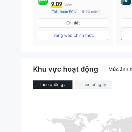
9.09
Điểm
Tài khoản ECN
15-20 năm
Đăng ký tại Nước Úc
Chi tiết
GP Tạo lập Thị trường Ngoại hối (MM)
MT4 Chính thức
Trang web chính thức
Khu vực hoạt động
Mức ảnh 
Theo quốc gia
Theo công ty