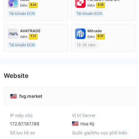
8.64
8.58
Điểm
Điểm
Tài khoản ECN
Tài khoản ECN
15-20 năm
15-20 năm
Đăng ký tại Nước Úc
Đăng ký tại Nước Úc
AVATRADE
Mitrade
GP Tạo lập Thị trường Ngoại hối (MM)
GP Tạo lập Thị trường Ngoại hối (MM)
9.51
8.59
Điểm
Điểm
MT4 Chính thức
MT4 Chính thức
Tài khoản ECN
15-20 năm
15-20 năm
Đăng ký tại Nước Úc
Đăng ký tại Nước Úc
GP Tạo lập Thị trường Ngoại hối (MM)
GP Tạo lập Thị trường Ngoại hối (MM)
Tự tìm hiểu
MT4 Chính thức
Website
fxg.market
IP máy chủ
Vị trí Server
172.67.187.188
Hoa Kỳ
Số lưu hồ sơ
Quốc gia/khu vực phổ biến