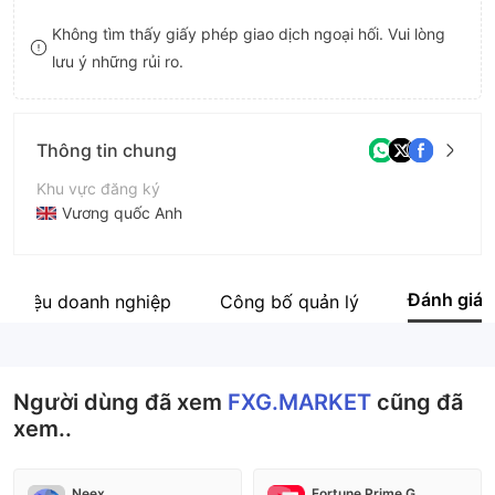
8
7
Không tìm thấy giấy phép giao dịch ngoại hối. Vui lòng
lưu ý những rủi ro.
9
8
9
Thông tin chung
Khu vực đăng ký
Vương quốc Anh
Thời gian hoạt động
5-10 năm
Đánh giá
i thiệu doanh nghiệp
Công bố quản lý
Tên công ty
FXG.MARKET
Người dùng đã xem
FXG.MARKET
cũng đã
xem..
Neex
Fortune Prime Global