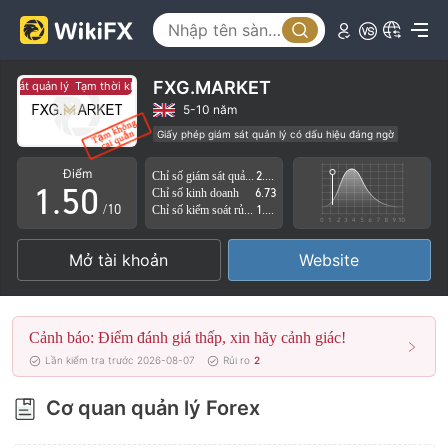
0
1
2
FXG.MARKET
 sát quản lý
Tạm thời không có giám sát quản lý
3
5-10 năm
Giấy phép giám sát quản lý có dấu hiệu đáng ngờ
0
4
Lĩnh vực nghiệp vụ đáng ngờ
Nguy cơ rủi ro cao
Điểm
Chỉ số giám sát quản lý
2.55
1
.
5
0
Chỉ số kinh doanh
6.73
/10
Chỉ số kiểm soát rủi ro
1.22
2
6
1
Mở tài khoản
Website
3
7
2
4
8
3
Cảnh báo: Điểm đánh giá thấp, xin hãy cảnh giác!
5
9
4
Lần kiểm tra trước 2026-08-07
Rủi ro
2
6
5
Cơ quan quản lý Forex
7
6