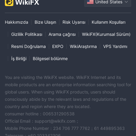
United States
Hakkımızda
|
Bize Ulaşın
|
Risk Uyarısı
|
Kullanım Koşulları
|
Gizlilik Politikası
|
Arama çağrısı
|
WikiFX(Kurumsal Sürüm)
|
Resmi Doğrulama
|
EXPO
|
WikiAraştırma
|
VPS Yardımı
|
İş Birliği
|
Bölgesel bölünme
You are visiting the WikiFX website. WikiFX Internet and its
mobile products are an enterprise information searching tool for
global users. When using WikiFX products, users should
consciously abide by the relevant laws and regulations of the
country and region where they are located.
consumer hotline：006531290538
Official Email：support@wikifx.com；
Mobile Phone Number：234 706 777 7762；61 449895363
Telegram：+60 103342306