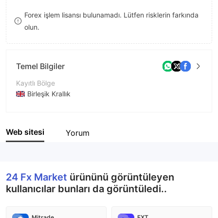
8
Forex işlem lisansı bulunamadı. Lütfen risklerin farkında
olun.
9
Temel Bilgiler
Kayıtlı Bölge
Birleşik Krallık
İşletme Dönemi
2-5 yıl
Web sitesi
Yorum
Şirket Adı
24 Fx Market
24 Fx Market
ürününü görüntüleyen
kullanıcılar bunları da görüntüledi..
Mitrade
FXT