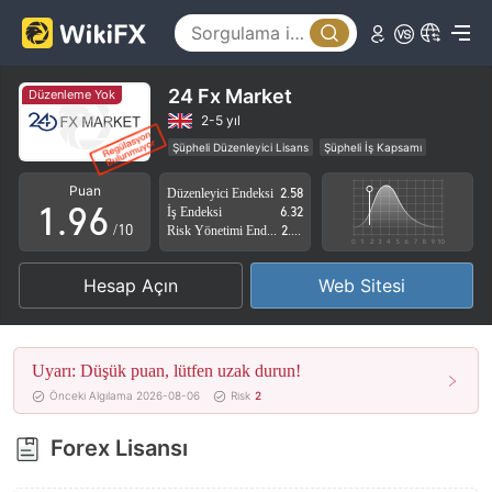
4
1
5
2
6
3
24 Fx Market
Düzenleme Yok
7
4
2-5 yıl
Şüpheli Düzenleyici Lisans
Şüpheli İş Kapsamı
0
8
5
Yüksek düzeyde potansiyel risk
Puan
Düzenleyici Endeksi
2.58
1
.
9
6
İş Endeksi
6.32
/10
Risk Yönetimi Endeksi
2.79
2
7
Hesap Açın
Web Sitesi
3
8
4
9
Uyarı: Düşük puan, lütfen uzak durun!
5
Önceki Algılama 2026-08-06
Risk
2
6
Forex Lisansı
7