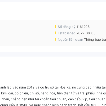
Số đăng ký
1161208
Established
2022-08-03
Nguồn liên quan
Thông báo tr
ành lập vào năm 2019 và có trụ sở tại Hoa Kỳ. nó cung cấp nhiều tài
im loại, cổ phiếu, chỉ số, hàng hóa, tiền điện tử và trái phiếu. nhà g
c nhau, chẳng hạn như tài khoản tiêu chuẩn, cao cấp, vip, tiêu chuẩn
c cung cấp là 1:500 và mức chênh lệch cạnh tranh, bắt đầu từ 0,0 pip