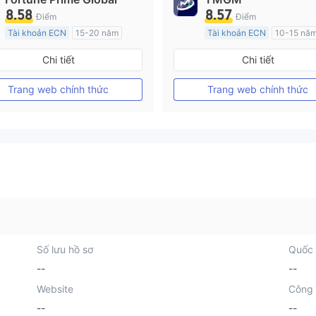
8.58
8.57
Điểm
Điểm
Tài khoản ECN
15-20 năm
Tài khoản ECN
10-15 nă
Đăng ký tại Nước Úc
Đăng ký tại Nước Úc
Chi tiết
Chi tiết
GP Tạo lập Thị trường Ngoại hối (MM)
MT4 Chính thức
MT4 Chính thức
Trang web chính thức
Trang web chính thức
Số lưu hồ sơ
Quốc 
--
--
Website
Công 
--
--