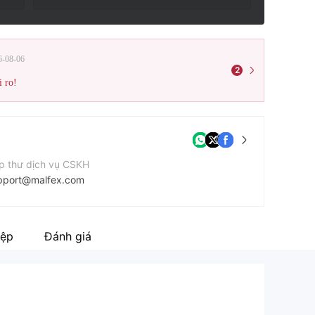
6-08-06
2
i ro!
p thư dịch vụ CSKH
pport@malfex.com
ang web của công ty
tps://malfex.com/
iệp
Đánh giá