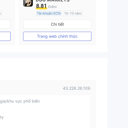
8.81
Điểm
m
Tài khoản ECN
10-15 năm
Đăng ký tại Nước Úc
Chi tiết
GP Tạo lập Thị trường Ngoại hối (MM)
GP Tạo lập Thị trường Ngoại hối (MM)
MT4 Chính thức
Trang web chính thức
43.226.26.109
gia/khu vực phổ biến
ty