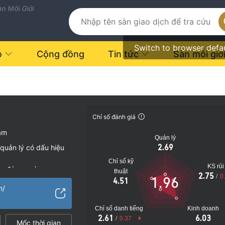
n Môi Giới
Switch to browser defa
o
Cộng đồng
Tin tức
Sàn môi giớ
Chỉ số đánh giá
ăm
Quản lý
2.69
quản lý có dấu hiệu
Chỉ số kỹ
KS rủi
vụ đáng ngờ
thuật
2.75
/
0
1.96
4.51
o
m/
Chỉ số danh tiếng
Kinh doanh
2.61
6.03
/
0.37
Mốc thời gian