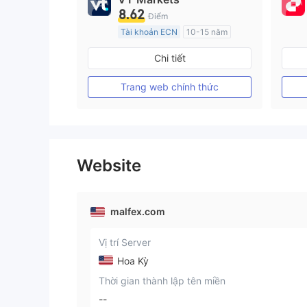
8.62
Điểm
Tài khoản ECN
10-15 năm
Đăng ký tại Nước Úc
Chi tiết
GP Tạo lập Thị trường Ngoại hối (MM)
MT4 Chính thức
Trang web chính thức
Website
malfex.com
Vị trí Server
Hoa Kỳ
Thời gian thành lập tên miền
--