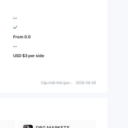
--
From 0.0
--
USD $3 per side
Cập nhật thời gian：
2026-08-06
DBG MARKETS