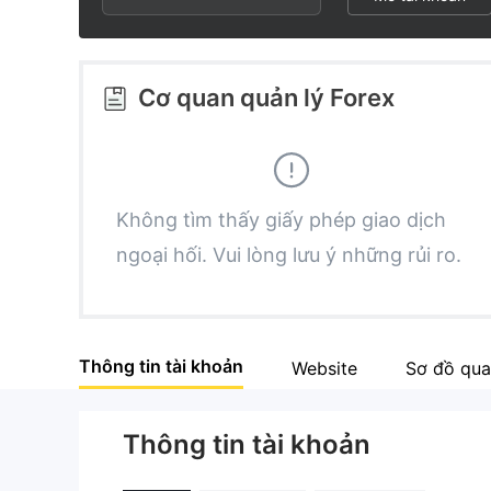
2
7
3
8
Cơ quan quản lý Forex
4
9
5
Không tìm thấy giấy phép giao dịch
ngoại hối. Vui lòng lưu ý những rủi ro.
6
7
Thông tin tài khoản
Website
Sơ đồ qua
8
Thông tin tài khoản
9