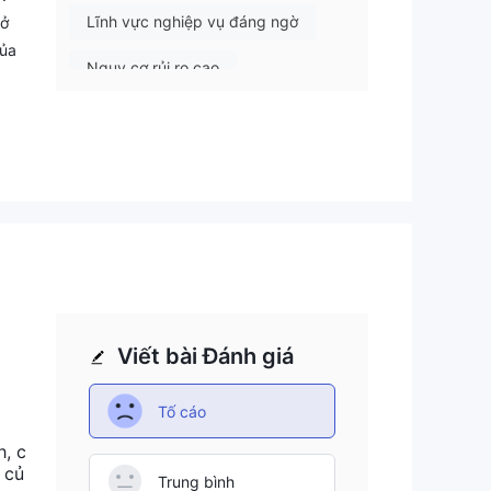
Lĩnh vực nghiệp vụ đáng ngờ
rở
của
Nguy cơ rủi ro cao
ợ
Viết bài Đánh giá
Tố cáo
h, c
 củ
Trung bình