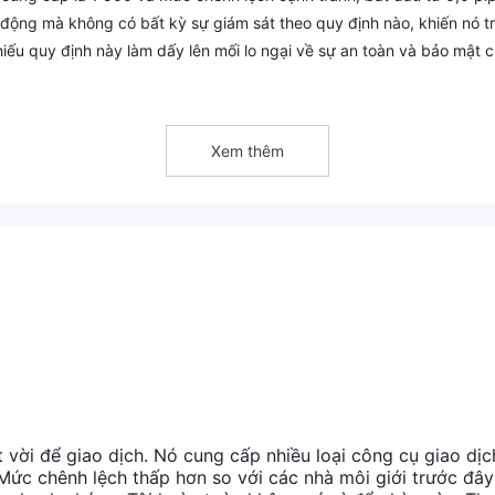
t động mà không có bất kỳ sự giám sát theo quy định nào, khiến nó t
iếu quy định này làm dấy lên mối lo ngại về sự an toàn và bảo mật 
g giao dịch. ngoài ra, tài nguyên giáo dục của nền tảng bị hạn chế,
h sáng suốt của các nhà giao dịch. hơn nữa, Malfex không cung cấp
 yếu tố này nên được các nhà giao dịch xem xét cẩn thận trước khi
Xem thêm
uan đến giao dịch với một nhà môi giới không được kiểm soát và hỗ tr
 vời để giao dịch. Nó cung cấp nhiều loại công cụ giao dịc
 Mức chênh lệch thấp hơn so với các nhà môi giới trước đây