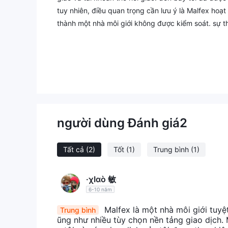
tuy nhiên, điều quan trọng cần lưu ý là Malfex hoạ
thành một nhà môi giới không được kiểm soát. sự th
các quỹ, cũng như tính công bằng của các hoạt độn
điều này có thể cản trở khả năng đưa ra quyết địn
dịch vụ tiền thưởng cho thương nhân của mình. các
tham gia Malfex , vì có những rủi ro tiềm ẩn liên q
hạn chế để nâng cao kiến ​​thức giao dịch.
người dùng Đánh giá
2
Tất cả
(2)
Tốt
(1)
Trung bình
(1)
·χΙαò 敏
6-10 năm
Malfex là một nhà môi giới tuyệt
Trung bình
ũng như nhiều tùy chọn nền tảng giao dịch.