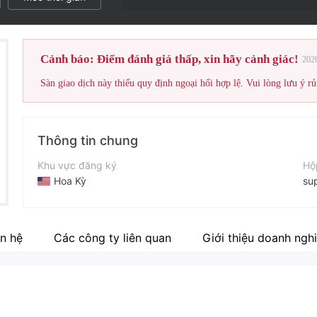
Cảnh báo: Điểm đánh giá thấp, xin hãy cảnh giác!
202
Sàn giao dịch này thiếu quy định ngoại hối hợp lệ. Vui lòng lưu ý rủ
Thông tin chung
Khu vực đăng ký
Hộ
Hoa Kỳ
su
Thời gian hoạt động
Tr
2-5 năm
ht
n hệ
Các công ty liên quan
Giới thiệu doanh ngh
Tên công ty
Rubin Overseas AG