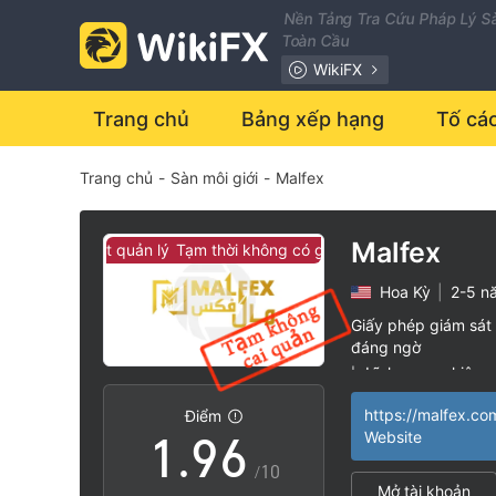
2
Nền Tảng Tra Cứu Pháp Lý Sà
Toàn Cầu
3
0
WikiFX
4
1
Trang chủ
Bảng xếp hạng
Tố cá
Trang chủ
-
Sàn môi giới
-
Malfex
5
2
6
3
Malfex
g có giám sát quản lý
Tạm thời không có giám sát quản lý
Hoa Kỳ
|
2-5 n
7
4
Giấy phép giám sát 
đáng ngờ
0
8
5
Lĩnh vực nghiệp 
|
Nguy cơ rủi ro ca
|
https://malfex.co
Điểm
1
.
9
6
Website
/10
Mở tài khoản