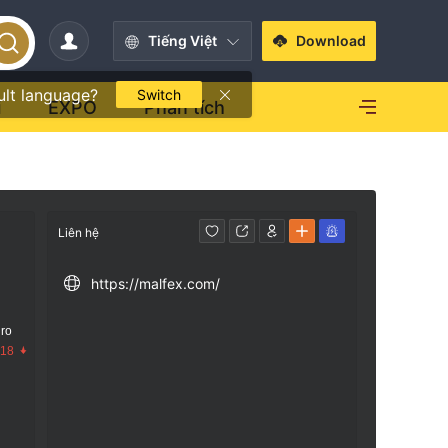
Tiếng Việt
Download
ult language?
Switch
i
EXPO
Phân tích
Liên hệ
https://malfex.com/
 ro
.18