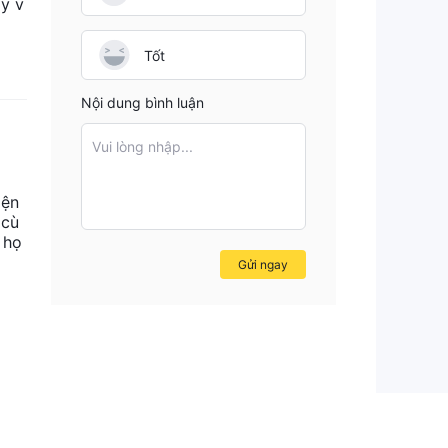
ay v
Tốt
Nội dung bình luận
Vui lòng nhập...
iện
ộng
 cù
 họ
Gửi ngay
h
ình
ao