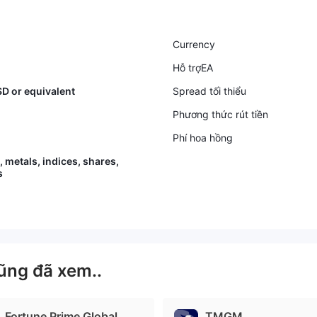
Currency
Hỗ trợEA
D or equivalent
Spread tối thiểu
Phương thức rút tiền
Phí hoa hồng
, metals, indices, shares,
s
ũng đã xem..
Fortune Prime Global
TMGM