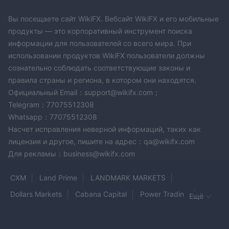
Вы посещаете сайт WikiFX. Вебсайт WikiFX и его мобильные
продукты — это корпоративный инструмент поиска
информации для пользователей со всего мира. При
использовании продуктов WikiFX пользователи должны
сознательно соблюдать соответствующие законы и
правила страны и региона, в котором они находятся.
Официальный Email：support@wikifx.com；
Telegram：77075512308
Whatsapp：77075512308
Насчет исправления неверной информаций, таких как
лицензия и другое, пишите на адрес：qa@wikifx.com
Для рекламы：business@wikifx.com
CXM
Land Prime
LANDMARK MARKETS
Dollars Markets
Cabana Capital
Power Trading
Ещё
Guze markets
CMC MARKETS
NCM
Binary.com
Investico
Ranger Capital
SGFX
Wing Fung