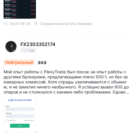
2025-08-26
Соединенные Штаты Америки
FX2303352174
1-2 года
эхх
Нейтральный
Мой опыт работы с PlexyTrade был похож на опыт работы с
другими брокерами, предлагающими плечо 500:1, но без чр
езмерных комиссий. Хотя спреды увеличиваются с объемо
м, я не заметил ничего необычного. Я успешно вывел 600 до
лларов и не столкнулся с какими-либо проблемами. Однако
меня беспокоит, что мой друг не смог создать аккаунт, и я д
аже не смог настроить демо-аккаунт. Это вызывает опасени
я и указывает на то, что они могут ограничивать количество
торговых аккаунтов на своих серверах, но я предпочел бы,
чтобы это было так, чем проблема с финансированием.