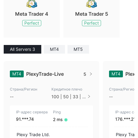
Meta Trader 4
Meta Trader 5
Perfect
Perfect
All Servers 3
MT4
MT5
PlexyTrade-Live
Plex
MT4
MT4
5
Страна/Регион
Кредитное плечо
Страна/Регион
--
100 | 50 | 33 | 2
--
5 | 10 | 1
IP-адрес сервера
Ping
IP-адрес се
91.***.74
176.***.21
2 ms
Plexy Trade Ltd.
Plexy Trad