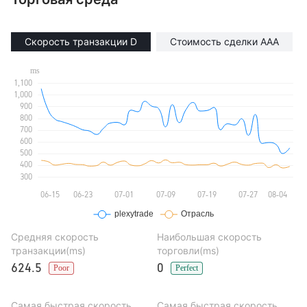
Скорость транзакции D
Стоимость сделки AAA
Средняя скорость
Наибольшая скорость
транзакции(ms)
торговли(ms)
624.5
0
Poor
Perfect
Самая быстрая скорость
Самая быстрая скорость