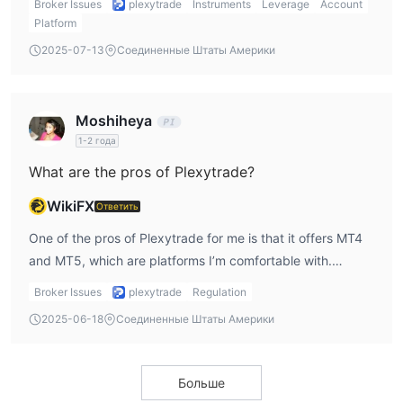
Broker Issues
plexytrade
Instruments
Leverage
Account
markets for diversification, but I would have liked to see
Platform
bonds or ETFs as well.
2025-07-13
Соединенные Штаты Америки
Moshiheya
1-2 года
What are the pros of Plexytrade?
WikiFX
Ответить
One of the pros of Plexytrade for me is that it offers MT4
and MT5, which are platforms I’m comfortable with.
Plexytrade’s account types are also flexible, including
Broker Issues
plexytrade
Regulation
Micro and Platinum accounts, catering to traders at
2025-06-18
Соединенные Штаты Америки
different experience levels. Also, their no deposit bonus
offers a way for new traders to explore the platform
without a financial commitment, which I find appealing.
Больше