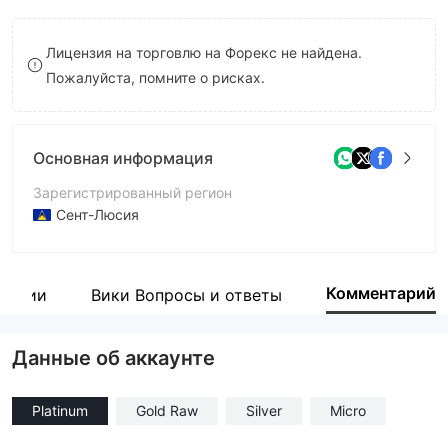
9
8
Лицензия на торговлю на Форекс не найдена.
9
Пожалуйста, помните о рисках.
Основная информация
Зарегистрированный регион
Сент-Люсия
Период эксплуатации
2-5 лет
Комментарий
пании
Вики Вопросы и ответы
Компания
Plexy Trade Ltd.
Данные об аккаунте
Platinum
Gold Raw
Silver
Micro