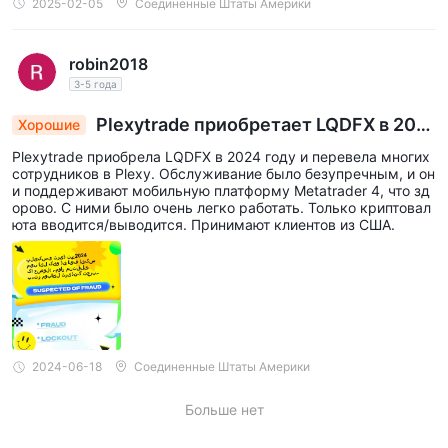
2025-02-05
Соединенные Штаты Америки
robin2018
3-5 года
Plexytrade приобретает LQDFX в 202
Хорошие
4 году: плавный переход, улучшенный опыт м
Plexytrade приобрела LQDFX в 2024 году и перевела многих
обильной торговли
сотрудников в Plexy. Обслуживание было безупречным, и он
и поддерживают мобильную платформу Metatrader 4, что зд
орово. С ними было очень легко работать. Только криптовал
юта вводится/выводится. Принимают клиентов из США.
2024-06-18
Соединенные Штаты Америки
Больше нет