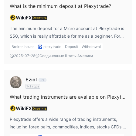
What is the minimum deposit at Plexytrade?
WikiFX
Ответить
The minimum deposit for a Micro account at Plexytrade is
$50, which is really affordable for me as a beginner. For
higher-tier accounts like the Silver or Platinum accounts,
Broker Issues
plexytrade
Deposit
Withdrawal
the deposit requirements increase, but I think the Micro
2025-07-28
Соединенные Штаты Америки
account is a great place for anyone starting out.
Eziol
1-2 года
What trading instruments are available on Plexytrade?
WikiFX
Ответить
Plexytrade offers a wide range of trading instruments,
including forex pairs, commodities, indices, stocks CFDs,
and cryptocurrencies. I like that I have access to different