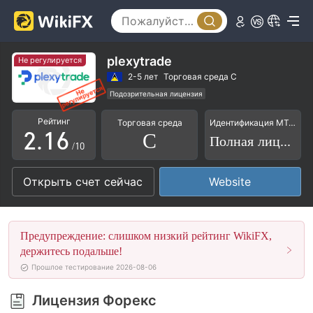
1
2
3
plexytrade
Не регулируется
0
4
2-5 лет
Торговая среда C
Подозрительная лицензия
1
0
5
Основной стандарт MT4
Рейтинг
Торговая среда
Идентификация MT4/5
Высокие потенциальные риски
2
.
1
6
C
Полная лицензия
/10
3
2
7
Открыть счет сейчас
Website
4
3
8
5
4
9
Предупреждение: слишком низкий рейтинг WikiFX,
6
5
держитесь подальше!
Прошлое тестирование 2026-08-06
7
6
Лицензия Форекс
8
7