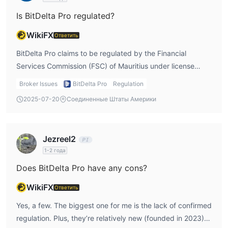
рисками.
Is BitDelta Pro regulated?
Спред и комиссия
Торговая платформа
WikiFX
Ответить
Обслуживание клиентов
Итог
BitDelta Pro claims to be regulated by the Financial
В заключение, трейдерам следует хорошенько подумать,
Services Commission (FSC) of Mauritius under license
прежде чем выбирать BitDelta Pro для торговли. BitDelta Pro
GB24202926. But I personally checked the FSC database
Broker Issues
BitDelta Pro
Regulation
не регулируется FSC. Кроме того, у него отсутствует
and found no matching records. So, I’d treat it as
2025-07-20
Соединенные Штаты Америки
прозрачность, поэтому трейдеры не могут получить более
unregulated at this point.
подробную информацию о нем. Существует много высоких
потенциальных рисков, с которыми могут столкнуться
Jezreel2
трейдеры.
1-2 года
Часто задаваемые вопросы
Does BitDelta Pro have any cons?
Является ли BitDelta Pro безопасным?
WikiFX
Нет. Отсутствие регулирования создает много
Ответить
потенциальных рисков для трейдеров.
Yes, a few. The biggest one for me is the lack of confirmed
Подходит ли BitDelta Pro для дневной торговли?
regulation. Plus, they’re relatively new (founded in 2023),
Нет. Спред BitDelta Pro высокий, что будет стоить больше.