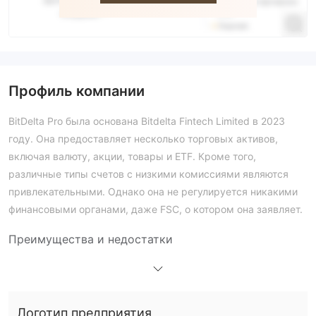
Профиль компании
BitDelta Pro была основана Bitdelta Fintech Limited в 2023
году. Она предоставляет несколько торговых активов,
включая валюту, акции, товары и ETF. Кроме того,
различные типы счетов с низкими комиссиями являются
привлекательными. Однако она не регулируется никакими
финансовыми органами, даже FSC, о котором она заявляет.
Преимущества и недостатки
Является ли BitDelta Pro законным?
BitDelta Pro утверждает, что регулируется Финансовой
службой Маврикия (FSC) под лицензией №: GB24202926 в
Логотип предприятия