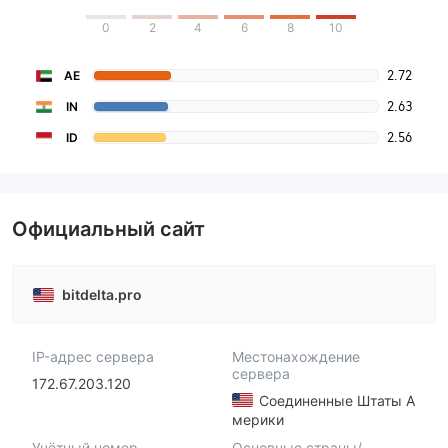
0
2
4
6
8
10
2.72
AE
2.63
IN
2.56
ID
Официальный сайт
bitdelta.pro
IP-адрес сервера
Местонахождение
сервера
172.67.203.120
Соединенные Штаты А
мерики
Учётный номер
Основные страны/