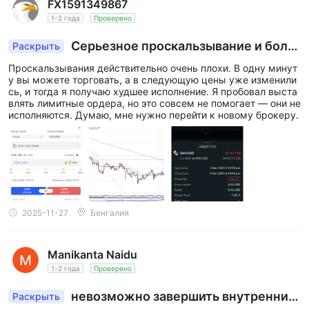
FX1591349867
1-2 года
Проверено
Серьезное проскальзывание и боль
Раскрыть
шая разница в цене, что привело к убытку в ра
Проскальзывания действительно очень плохи. В одну минут
змере 57.42 USD
у вы можете торговать, а в следующую цены уже изменили
сь, и тогда я получаю худшее исполнение. Я пробовал выста
влять лимитные ордера, но это совсем не помогает — они не
исполняются. Думаю, мне нужно перейти к новому брокеру.
2025-11-27
Бенгалия
Manikanta Naidu
1-2 года
Проверено
невозможно завершить внутренние
Раскрыть