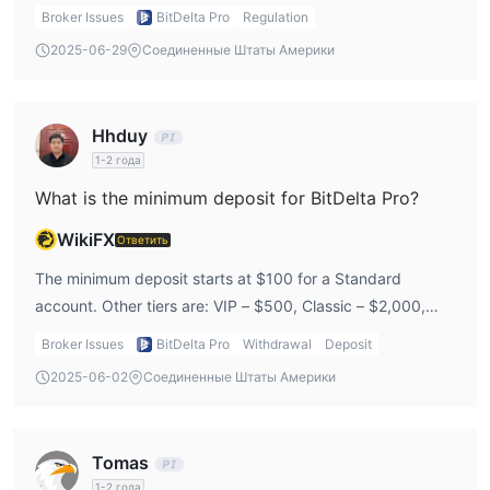
and I found the fee structure info a bit unclear until I dug
Broker Issues
BitDelta Pro
Regulation
Предлагает ли BitDelta Pro действительно
into the account comparison.
безкомиссионную торговлю?
2025-06-29
Соединенные Штаты Америки
Нет, это различается. Только у стандартного и VIP-счета
комиссия бесплатная.
Hhduy
1-2 года
What is the minimum deposit for BitDelta Pro?
WikiFX
Ответить
The minimum deposit starts at $100 for a Standard
account. Other tiers are: VIP – $500, Classic – $2,000,
and ECN – $10,000. I started with a Standard just to test
Broker Issues
BitDelta Pro
Withdrawal
Deposit
the platform.
2025-06-02
Соединенные Штаты Америки
Tomas
1-2 года