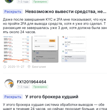
1-2 года
Проверено
Невозможно вывести средства, нев
Раскрыть
озможно вывести даже после завершения про
Даже после завершения KYC и 2FA мне показывают, что нуж
верки
но пройти 2FA для вывода средств, хотя я уже это сделал. Т
ранзакция не завершалась уже 3 дня, хотя должна была зан
ять около 24 часов.
2025-11-27
Бенгалия
FX1201964464
1-2 года
Проверено
У этого брокера худший
Раскрыть
У этого брокера худшая система обработки выводов — обе
щают в течение 24 часов, но сейчас проходит больше, и стра