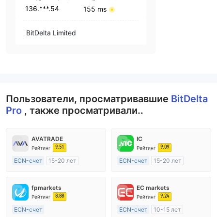
136.***.54
155 ms
BitDelta Limited
Пользователи, просматривавшие
BitDelta
Pro
, также просматривали..
AVATRADE
IC
9.51
9.09
Рейтинг
Рейтинг
ECN-счет
15-20 лет
ECN-счет
15-20 лет
Регулирование в Австралия
Регулирование в Австралия
Маркет-Мейкинг (MM)
Маркет-Мейкинг (MM)
fpmarkets
EC markets
Основной стандарт MT4
Основной стандарт MT4
8.88
9.24
Рейтинг
Рейтинг
ECN-счет
ECN-счет
10-15 лет