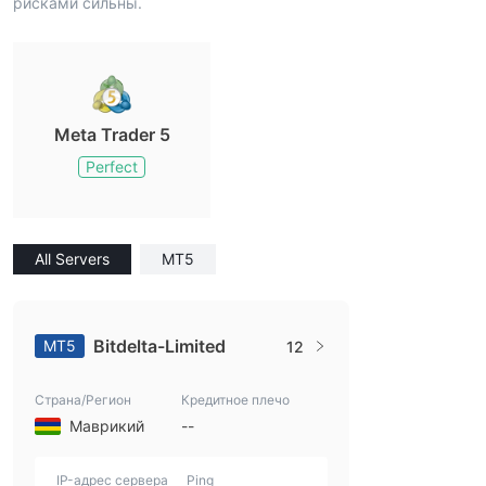
рисками сильны.
Meta Trader 5
Perfect
All Servers
MT5
Bitdelta-Limited
MT5
12
Страна/Регион
Кредитное плечо
Маврикий
--
IP-адрес сервера
Ping