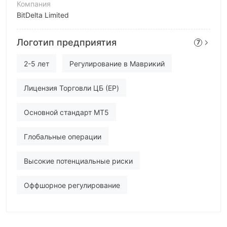
Компания
BitDelta Limited
Аббревиатура
Логотип предприятия
7
BitDelta Pro
Сотрудник компании
2-5 лет
Регулирование в Маврикий
--
Лицензия Торговли ЦБ (EP)
Основной стандарт MT5
Глобальные операции
Высокие потенциальные риски
Оффшорное регулирование