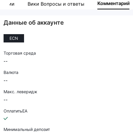
Комментарий
мпании
Вики Вопросы и ответы
Данные об аккаунте
ECN
Торговая среда
--
Валюта
--
Макс. леверидж
--
ОплатитьEA
Минимальный депозит