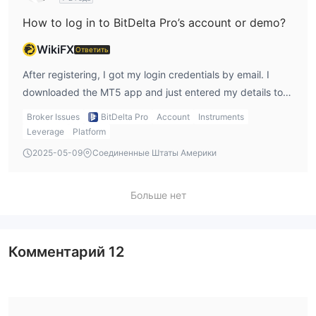
How to log in to BitDelta Pro’s account or demo?
WikiFX
Ответить
After registering, I got my login credentials by email. I
downloaded the MT5 app and just entered my details to
access both demo and live environments easily.
Broker Issues
BitDelta Pro
Account
Instruments
Leverage
Platform
2025-05-09
Соединенные Штаты Америки
Больше нет
Комментарий
12