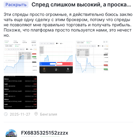
Спред слишком высокий, а проскаль
Раскрыть
зывание значительное, из-за чего я потерял ср
Эти спреды просто огромные, я действительно боюсь заклю
едства в августе.
чать еще одну сделку с этим брокером, потому что спреды
не позволяют мне правильно торговать и получать прибыль.
Похоже, что платформа просто пользуется нами, это нечест
но.
2025-11-27
Бенгалия
FX6835325152zzzx