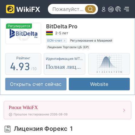
4
0
5
BitDelta Pro
1
6
0
Регулируется
2-5 лет
2
7
1
ECN-счет
Регулирование в Маврикий
Лицензия Торговли ЦБ (EP)
3
8
2
Основной стандарт MT5
Глобальные операции
Рейтинг
Идентификация MT4/5
Высокие потенциальные риски
4
.
9
3
Полная лицензия
Оффшорное регулирование
/10
5
4
Открыть счет сейчас
Website
6
5
7
6
Риски WikiFX
8
7
Прошлое тестирование 2026-08-09
9
8
Лицензия Форекс
1