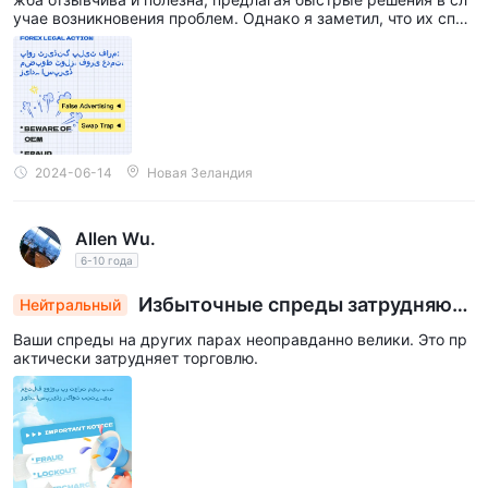
учае возникновения проблем. Однако я заметил, что их спре
ды могут быть немного выше по сравнению с другими брок
ерами, что может быть важным фактором для трейдеров, о
бращающих внимание на стоимость.
2024-06-14
Новая Зеландия
Allen Wu.
6-10 года
Избыточные спреды затрудняют
Нейтральный
торговлю на нескольких валютных парах
Ваши спреды на других парах неоправданно велики. Это пр
актически затрудняет торговлю.