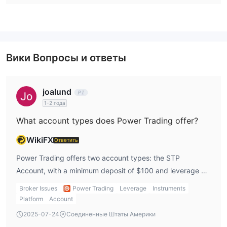
банковский перевод
через
. Однако конкретная
информация, такая как время обработки депозита и вывода
и связанные с ними комиссии, не разглашается.
Вики Вопросы и ответы
joalund
1-2 года
What account types does Power Trading offer?
WikiFX
Ответить
Power Trading offers two account types: the STP
Account, with a minimum deposit of $100 and leverage of
up to 1:400, and the ECN Account, which requires a
Broker Issues
Power Trading
Leverage
Instruments
minimum deposit of $5,000 and offers leverage up to
Platform
Account
1:300.
2025-07-24
Соединенные Штаты Америки