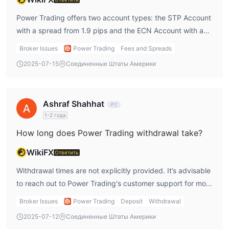
Power Trading offers two account types: the STP Account
with a spread from 1.9 pips and the ECN Account with a
spread starting from 0 pips. There are no commissions
Broker Issues
Power Trading
Fees and Spreads
mentioned for the STP account, but the ECN account
2025-07-15
Соединенные Штаты Америки
requires a higher minimum deposit of $5,000.
Ashraf Shahhat
1-2 года
How long does Power Trading withdrawal take?
WikiFX
Ответить
Withdrawal times are not explicitly provided. It’s advisable
to reach out to Power Trading's customer support for more
detailed information.
Broker Issues
Power Trading
Deposit
Withdrawal
2025-07-12
Соединенные Штаты Америки