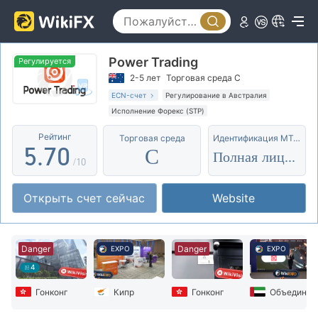
0
2
1
3
Power Trading
2
4
Регулируется
2-5 лет
Торговая среда C
3
5
ECN-счет
Регулирование в Австралия
Исполнение Форекс (STP)
4
6
Основной стандарт MT4
Глобальные операции
Рейтинг
Торговая среда
Идентификация MT4/5
Высокие потенциальные риски
5
.
7
0
C
Полная лицензия
/10
6
8
1
Открыть счет сейчас
Website
7
9
2
8
3
Danger
Danger
EXPO
EXPO
9
4
4
5
Гонконг
Кипр
Гонконг
Объединенные Арабские Эмир