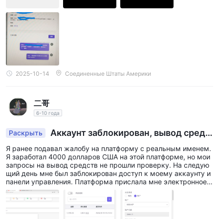
2025-10-14
Соединенные Штаты Америки
二哥
6-10 года
Аккаунт заблокирован, вывод средс
Раскрыть
тв не поступает.
Я ранее подавал жалобу на платформу с реальным именем.
Я заработал 4000 долларов США на этой платформе, но мои
запросы на вывод средств не прошли проверку. На следую
щий день мне был заблокирован доступ к моему аккаунту и
панели управления. Платформа прислала мне электронное п
исьмо, в котором потребовала предоставить выписку из мое
го счета для пополнения и подтверждение моего дохода. Я п
редоставил требуемые документы в соответствии с требова
ниями платформы и запросил предоставить мне записи о мо