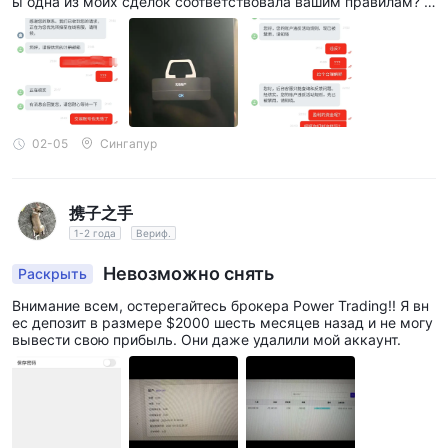
ы одна из моих сделок соответствовала вашим правилам? В
ы также не указали, что все сделки должны быть больше ил
и равны 2 минутам). Мой счет также был заблокирован, ког
да я обратился в службу поддержки, они лишь ответили, что
счет нарушил правила, не было объяснения по поводу приб
ыли свыше 200 долларов, и служба поддержки перестала о
твечать.
02-05
Сингапур
携子之手
1-2 года
Вериф.
Невозможно снять
Раскрыть
Внимание всем, остерегайтесь брокера Power Trading!! Я вн
ес депозит в размере $2000 шесть месяцев назад и не могу
вывести свою прибыль. Они даже удалили мой аккаунт.