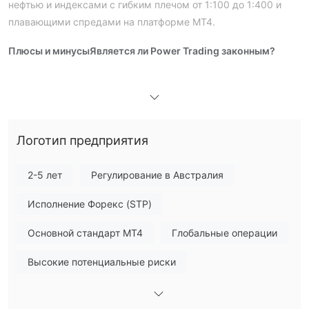
нефтью и индексами с гибким плечом от 1:100 до 1:400 и
плавающими спредами на платформе MT4.
Плюсы и минусы
Является ли Power Trading законным?
На что я могу торговать на Power Trading?
Тип счета
Стандартный
Power Trading предлагает два типа счетов,
счет и ECN-счет
. Брокер утверждает, что спред на ECN-
счете колеблется около 0,0 пипсов.
Логотип предприятия
Плечо
2-5 лет
Регулирование в Австралия
Power Trading предлагает гибкое плечо, варьирующееся от
1:100 до 1:400
. Обратите внимание, что высокое плечо
Исполнение Форекс (STP)
может увеличить не только прибыль, но и убытки.
Основной стандарт MT4
Глобальные операции
Торговая платформа
Высокие потенциальные риски
Депозит и вывод средств
Power Trading принимает депозиты и выводит средства