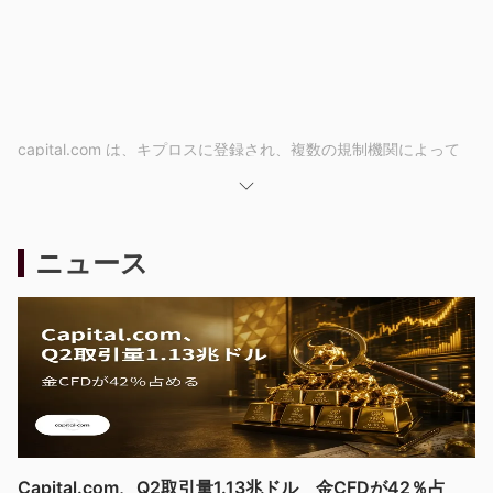
capital.com は、キプロスに登録され、複数の規制機関によって
しっかりと規制されているCFD（差金決済）ブローカーです。こ
のブローカーは、株式、外国為替、指数、商品、暗号通貨、ESG
を含む3,000以上のCFDへのアクセスを提供し、MT4および他の
ニュース
取引プラットフォームを介して取引が可能です。プラットフォー
ムには、トレーダーがスキルと知識を向上させるのに役立つさま
ざまな取引ツールや教育リソースが用意されています。
利点と欠点
capital.comは、幅広い市場や取引ツール、競争力のあるスプレッ
ド、さまざまな取引プラットフォームを備えた使いやすい包括的
な取引体験を提供しています。プラットフォームには豊富な教育
リソースや取引ツールも用意されています。さらに、capital.com
Capital.com、Q2取引量1.13兆ドル 金CFDが42％占