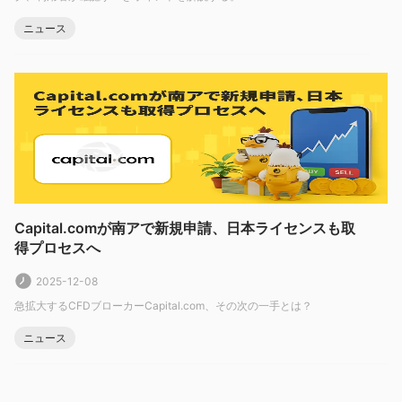
レバレッジ
プロトレーダー向け
capital.comが提供する最大レバレッジは
ニュース
に最大1:300
です。レバレッジが大きいほど、預け入れた資本
を失うリスクも大きくなります。レバレッジの利用は、有利に働
くことも逆に働くこともあります。
スプレッドと手数料
可変スプ
Capital.comは、さまざまな取引インストゥルメントで
レッドを提供
しており、市況に応じてスプレッドが広がったり
縮まったりします。各インストゥルメントのスプレッドはウェブ
サイトで透明に表示され、プラットフォームの取引ツールを使用
Capital.comが南アで新規申請、日本ライセンスも取
得プロセスへ
してリアルタイムで簡単に監視できます。
手数
手数料に関して、capital.comはCFD取引サービスに対して
2025-12-08
料を請求しません
。代わりに、スプレッドにわずかなマークア
急拡大するCFDブローカーCapital.com、その次の一手とは？
ップを組み込んで収益を上げており、これは「買い売りスプレッ
ド」として知られています。これにより、トレーダーは取引コス
ニュース
トに対するより大きな透明性と可視性を持つことができます。
取引プラットフォーム