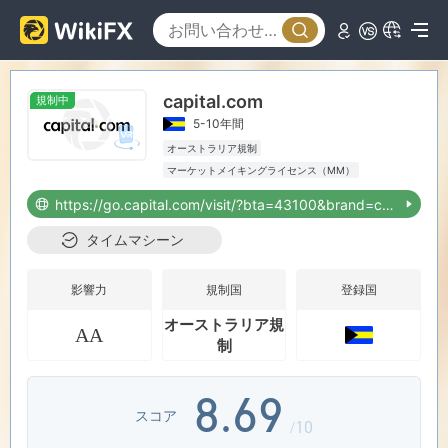
1
2
2
0
3
capital.com
規制中
3
1
4
5-10年間
オーストラリア規制
4
2
5
マーケットメイキングライセンス（MM）
MT5フルライセンス
グローバル展開
https://go.capital.com/visit/?bta=43100&brand=capital
ハイリスクレベル
オフショア規制
5
3
6
タイムマシーン
6
4
7
影響力
規制国
登録国
オーストラリア規
AA
7
5
8
制
8
.
6
9
スコア
/10