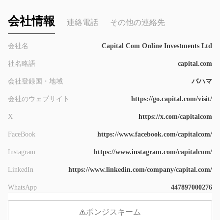
会社情報
連絡電話
その他の連絡先
会社名
Capital Com Online Investments Ltd
社名略語
capital.com
会社登録国・地域
バハマ
会社のウェブサイト
https://go.capital.com/visit/
X
https://x.com/capitalcom
FaceBook
https://www.facebook.com/capitalcom/
Instagram
https://www.instagram.com/capitalcom/
LinkedIn
https://www.linkedin.com/company/capital.com/
WhatsApp
447897000276
ポンジスキーム