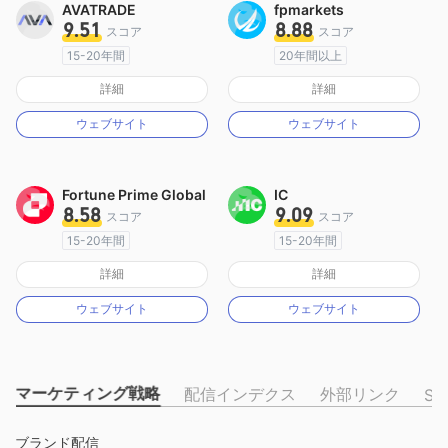
AVATRADE
fpmarkets
9.51
8.88
スコア
スコア
15-20年間
20年間以上
オーストラリア規制
オーストラリア規制
詳細
詳細
マーケットメイキングライセンス（MM）
マーケットメイキングライセンス（MM）
ウェブサイト
ウェブサイト
MT4フルライセンス
MT4フルライセンス
Fortune Prime Global
IC
8.58
9.09
スコア
スコア
15-20年間
15-20年間
オーストラリア規制
オーストラリア規制
詳細
詳細
マーケットメイキングライセンス（MM）
マーケットメイキングライセンス（MM）
ウェブサイト
ウェブサイト
MT4フルライセンス
MT4フルライセンス
マーケティング戦略
配信インデクス
外部リンク
SN