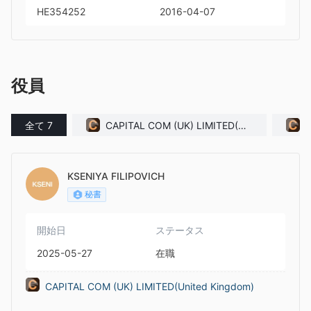
HE354252
2016-04-07
役員
全て 7
CAPITAL COM (UK) LIMITED(Uni
ted Kingdom)
KSENIYA FILIPOVICH
秘書
開始日
ステータス
2025-05-27
在職
CAPITAL COM (UK) LIMITED(United Kingdom)