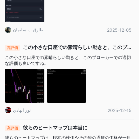
Capital.comの手数料体系は透明で競争力のあるものとなってい
ます。このブローカーは取引インスツルメントにスプレッドを課
金しており、市況や流動性に応じて異なります。詳細は以下の表
で確認できます：
طارق ب سليمان
2025-12-05
教育
Capital.comは、トレーダーが取引スキルと知識を向上させるた
この小さな口座での素晴らしい動きと、このブロ
高評価
ーカーの適切な評価も良いですね。
めのさまざまな教材を見つけることができる、ウェブサイト上の
この小さな口座での素晴らしい動きと、このブローカーでの適切
Learning Hub
包括的な教育セクション「
」を提供しています。
な評価も良いですね。
彼らは、テクニカル分析、リスク管理、市場心理学など、さまざ
記事、動画、ウェビナー、コース
まな取引トピックに関する
など、幅広い教育リソースを提供しています。
市場ガ
さらに、トレーダーが特定の市場について詳しく学べる
イド
セクションや、取引パフォーマンスを向上させるための役立
取引戦略ガイド
つヒントや戦略を見つけることができる
セクシ
نور الهادي
2025-12-15
ョンがあります。
彼らのヒートマップは本当に
カスタマーサービス
高評価
彼らのヒートマップは、現在の株価やその他の通貨の価格が一目