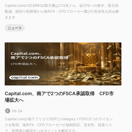
属、石油やガスなどのエネルギー製品、小麦やトウモロコシなど
Capital.comの2026年Q2取引量は1.13兆ドル。金CFDへの集中、取引回
の農産物で取引ができます。
数減、損切り利用増から海外FX・CFDブローカー選びの安全性を読み解
きます。
株式カテゴリでは、Apple、Amazon、Googleなどの人気のある
グローバル企業のCFD取引が提供されています。
ニュース
Capital.comは、Bitcoin、Ethereum、Rippleなどさまざまな仮想
通貨に加え、ESG（環境、社会、ガバナンス）取引も提供してい
ます。ESG取引は社会的責任投資に焦点を当てています。
口座
デモ口座
100,000バーチャルドル
: 最大
で、デモ口座をご利
用いただく期間に制限はありません。
ライブ口座
: capital.comは実際の口座情報をあまり提供してい
ません。一般的に、外国為替ブローカーは、最低入金額に応じて
Capital.com、南アで2つのFSCA承認取得 CFD市
異なる取引条件（レバレッジ、スプレッド、手数料など）を持つ
場拡大へ
複数の実際の口座レベルを提供しています。イスラム地域では利
06-24
子を禁止する法律があるため、一部のブローカーは一晩の利子料
Capital.comが南アフリカでODPとCategory 1 FSPの2つのライセン
金がかからないイスラム口座も提供しています。
スを取得。海外FX・CFDブローカーの規制対応、安全性、投資リス
ク、利用者が確認すべきポイントを解説する。