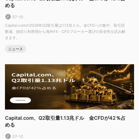
には入金や出金手数料がなく、複数の支払い方法が利用可能で
める
す。ただし、一夜の資金調達や保証されたストッププレミアムは
07-10
取引コストを増やす可能性があり、一部のトレーダーはより多く
Capital.comの2026年Q2取引量は1.13兆ドル。金CFDへの集中、取引回
の取引プラットフォームや口座タイプを好むかもしれません。
数減、損切り利用増から海外FX・CFDブローカー選びの安全性を読み解
capital.comは信頼できるか？
きます。
はい、複数の人気ある規制当局によって規制されています。
ニュース
市場インストゥルメンツ
Capital.comは、株式、外国為替、指数、商品、暗号通貨、ESG
を含むCFD取引のために3,000以上の市場インストゥルメンツを
提供しています。
外国為替カテゴリには、主要な通貨ペア、マイナー通貨ペア、エ
Capital.com、Q2取引量1.13兆ドル 金CFDが42％占
キゾチック通貨ペアが含まれています。
める
指数カテゴリには、米国500、UK100、ドイツ30などのグローバ
ル指数が含まれています。商品カテゴリでは、金や銀などの貴金
07-10