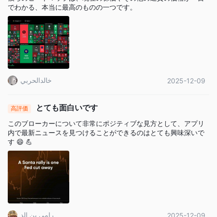
結論
でわかる、本当に最高のものの一つです。
総括すると、capital.com は幅広い市場インストゥルメント、低
料金、さまざまな使いやすい取引プラットフォームを備えた信頼
性の高いオンラインブローカーです。同社は複数の支払い方法で
無料の入金と出金を提供し、あらゆるレベルのトレーダーを支援
する教育リソースも提供しています。ただし、ユーザーからはい
خالدالحربي
2025-12-09
くつかの否定的なレビューや苦情があります。全体として、
capital.com は包括的で使いやすい取引体験を求めるトレーダー
にとって良い選択肢です。
とても面白いです
高評価
このブローカーについて非常にポジティブな見方として、アプリ
よくある質問（FAQ）
内で最新ニュースを見つけることができるのはとても興味深いで
CFDは複雑な金融商品であり、レバレッジにより資金を失うリス
す 😄 💪
クが高まります。このプロバイダーとのCFD取引で85.24％の小
売投資家口座がお金を失っています。CFDの仕組みを理解し、資
金を失うリスクを負担できるかどうかを検討する必要がありま
す。
رامي بن الد
2025-12-09