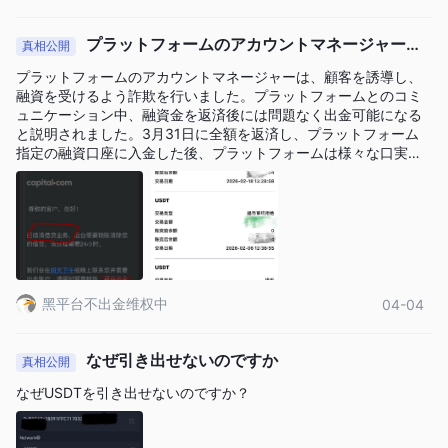
Capital.comは、クライアントが情報を元に取引の決定を行うの
を支援するためのさまざまな取引ツールを提供しています。取引
プラットフォームのアカウントマネージャー
真相公開
計算機は、トレーダーが取引を行う前に潜在的な利益と損失を計
は、顧客を誘導し、融資を受けるよう詐欺を行いました。
プラットフォームのアカウントマネージャーは、顧客を誘導し、
算することができるツールの1つです。その他のツールには、経
プラットフォームとのコミュニケーション中、融資金を返
融資を受けるよう詐欺を行いました。プラットフォームとのコミ
済カレンダー、市場ニュース、さまざまなガイドやチュートリア
済後には問題なく出金可能になると説明されました。3月
ュニケーション中、融資金を返済後には問題なく出金可能になる
31日に全額を返済し、プラットフォーム指定の融資口座
ルを提供する教育セクションなどがあります。
と説明されました。3月31日に全額を返済し、プラットフォーム
に入金した後、プラットフォームは様々な口実で出金を拒
指定の融資口座に入金した後、プラットフォームは様々な口実で
入金と出金
出金を拒否し、それ以降応答がありません。最高レベルのライセ
否し、それ以降応答がありません。最高レベルのライセン
ンスや認証を主張しているにもかかわらず、プラットフォームに
スや認証を主張しているにもかかわらず、プラットフォー
Capital.comは、Apple Pay、VISA、MasterCard、銀行振込、
は全く信頼性がありません！
ムには全く信頼性がありません！
PCI、worldpay、RBS、およびTrustlyを含むさまざまな入金およ
入金および出金
び出金方法を提供しています。Capital.comの
システムの主な利点の1つは、どちらのプロセスにも関連
する手数料がないことです
黑平台不出金维权中
04-04
。これは、トレーダーが必要に応
じて頻繁に資金を入金および出金でき、追加費用を負担すること
なく行えることを意味します。
なぜ引き出せないのですか
真相公開
capital.com 最低入金額 vs 他のブローカー
なぜUSDTを引き出せないのですか？
手数料