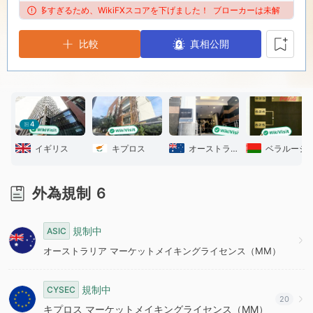
9
7
苦情が多すぎるため、WikiFXスコアを下げました！
ブローカーは未解決の苦情が多
比較
8
真相公開
9
4
イギリス
キプロス
オーストラリア
ベラルーシ
外為規制
6
規制中
ASIC
オーストラリア マーケットメイキングライセンス（MM）
規制中
CYSEC
20
キプロス マーケットメイキングライセンス（MM）