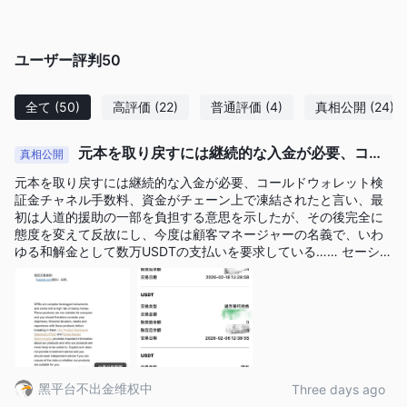
ユーザー評判
50
全て
(50)
高評価
(22)
普通評価
(4)
真相公開
(24)
元本を取り戻すには継続的な入金が必要、コー
真相公開
ルドウォール
元本を取り戻すには継続的な入金が必要、コールドウォレット検
証金チャネル手数料、資金がチェーン上で凍結されたと言い、最
初は人道的援助の一部を負担する意思を示したが、その後完全に
態度を変えて反故にし、今度は顧客マネージャーの名義で、いわ
ゆる和解金として数万USDTの支払いを要求している…… セーシェ
ルの有効な規制ライセンスを持たずに、中国本土の顧客口座の規
Capital.comはさまざまな取引プラットフォームを提供し、さま
制運用を行っているが、これはコンプライアンス上問題ないの
か？皆さん、情報をよく見極めて注意してください。
ざまなトレーダーのニーズに対応しています。プラットフォーム
モバイルアプリ、デスクトップ、TradingView、お
には
よびMT4
が含まれています。
取引ツール
黑平台不出金维权中
Three days ago