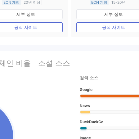
ECN 계정
20년 이상
ECN 계정
15-20년
호주 규제
호주 규제
세부 정보
세부 정보
외환 거래 라이선스 (MM)
외환 거래 라이선스 (MM)
마스터 레이블 MT4
마스터 레이블 MT4
공식 사이트
공식 사이트
 체인 비율
소셜 소스
검색 소스
Google
News
DuckDuckGo
Image