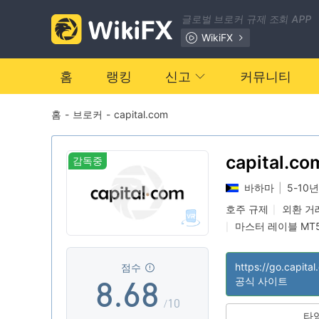
1
1
글로벌 브로커 규제 조회 APP
2
0
2
WikiFX
3
1
3
홈
랭킹
신고
커뮤니티
홈
-
브로커
-
capital.com
4
2
4
5
3
5
capital.co
감독중
바하마
|
5-10년
6
4
6
호주 규제
외환 거
|
마스터 레이블 MT
|
7
5
7
잠재적 위험성이 
|
점수
8
.
6
8
공식 사이트
/10
타