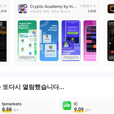
드 수
Crypto Academy by Inve
다운로드 수
stmate
,014
3,959
비트코인 강의, 가이드 및 뉴스
는 또다시 열람했습니다...
fpmarkets
IC
8.88
9.09
점수
점수