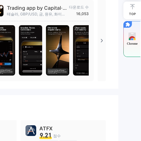
Trading app by Capital·c
다운로드 수
Investmat
om
ade
16,053
테슬라, GBP/USD, 금, 원유, 화이자
Investmat
TOP
CFD 거래. 최신 주식 시장 뉴스.
니다. 투자 
되어보세요.
Chrome
ATFX
9.21
점수