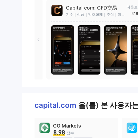
Capital·com: CFD交易
다운로
416
지수｜상품｜암호화폐｜주식｜외
환
capital.com
을(를) 본 사용자
GO Markets
8.98
점수