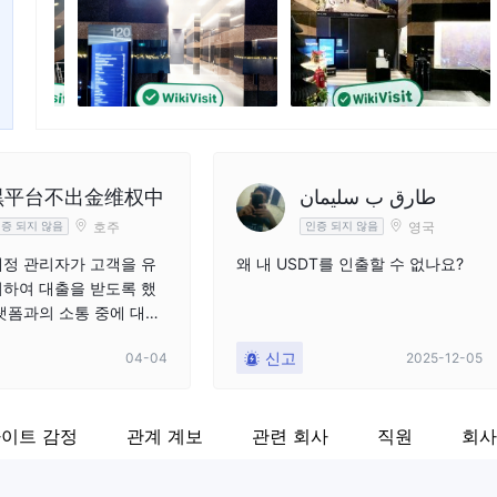
기업 직원
Fa
--
ht
黑平台不出金维权中
طارق ب سليمان
호주
영국
증 되지 않음
인증 되지 않음
정 관리자가 고객을 유
왜 내 USDT를 인출할 수 없나요?
하여 대출을 받도록 했
랫폼과의 소통 중에 대출
한 후에는 문제가 없을
신고
04-04
2025-12-05
이 가능할 것이라고 말
3월 31일에 모든 자금이
랫폼의 지정된 대출 계
이트 감정
관계 계보
관련 회사
직원
회사
 후, 플랫폼은 다양한 이
 허용하지 않았으며 이
 않았습니다. 최고 수준