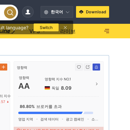
한국어
Download
ult language?
Switch
VPS
라이브
영향력
연락처
영향력
영향력 지수 NO.1
+52 
AA
8.09
독일
https:
리 지수
00&br
.57
#3 Bay
86.80%
브로커를 초과
d and 
3012, 
영업 지역
검색 데이터
광고 캠페인
소셜 미디어 지수
수