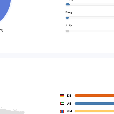
Bing
기타
DE
AE
MN