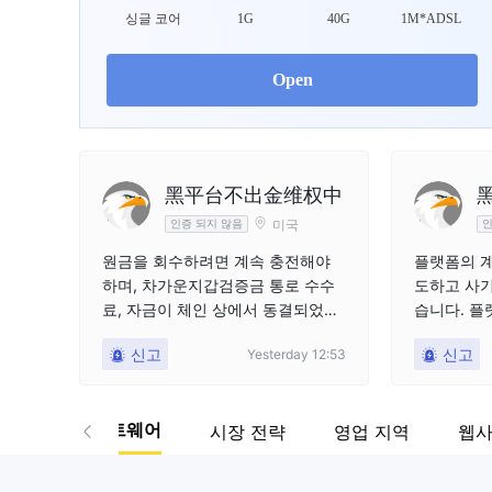
WikiFX Survey
싱글 코어
1G
40G
1M*ADSL
capital.com
Open
호주
黑平台不出金维权中
미국
인증 되지 않음
인
원금을 회수하려면 계속 충전해야
플랫폼의 계
하며, 차가운지갑검증금 통로 수수
도하고 사기
료, 자금이 체인 상에서 동결되었다
습니다. 플
고 말하며 처음에는 인도적 지원을
자금을 상환
신고
신고
Yesterday 12:53
부담하겠다고 밝히며 일부를 부담하
것이며 출금
겠다고 했지만 그러다가 완전히 태
했습니다. 
도를 바꿔 약속을 번복하고 지금은
상환되어 플
관련 소프트웨어
시장 전략
영업 지역
웹사
또 고객 관리자 명목으로 수만 U의
좌에 입금된
소위 합의금을 지불하라고 요구하며
유로 출금을
…… 세이셸의 유효한 규제 라이선스
후 응답하지