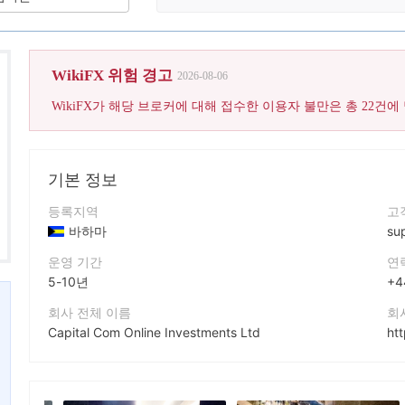
이 브로커
WikiFX 위험 경고
2026-08-06
기본 정보
등록지역
고
바하마
su
운영 기간
연
5-10년
+4
회사 전체 이름
회
Capital Com Online Investments Ltd
ht
회사 약칭
회
capital.com