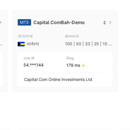
Capital.ComBah-Demo
MT5
2
국가/지역
레버리지
|
바하마
100 | 50 | 33 | 25 | 10 |
1
서버 IP
Ping
54.***.144
179 ms
Capital Com Online Investments Ltd