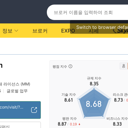
Switch to browser defa
정보
브로커
EXPO
시세
m
평점 지수
규제 지수
8.35
래 라이선스 (MM)
5
글로벌 업무
|
기술 지수
리스크 관
높음
역외 규제
|
8.61
8.73
/
0
8.68
https://go.capital.com/visit/?bta=43100&brand=capital
평판 지수
비즈니스 지
8.87
8.33
/
0.19
임머신