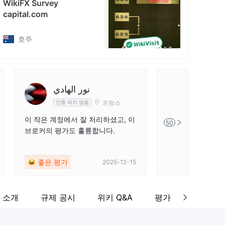
WikiFX Survey
cebook
capital.com
tps://www.facebook.com/capitalcom/
벨로루시
دالحربي
نور الهادي
프랑스
인증 되지 않음
인증 되지 
이 작은 계정에서 잘 처리하셨고, 이
그들의 히트맵은 주
50
브로커의 평가도 훌륭합니다.
의 현재 가격을 확
수준 중 하나입니다
좋은 평가
좋은 평가
2025-12-15
 소개
규제 공시
위키 Q&A
평가