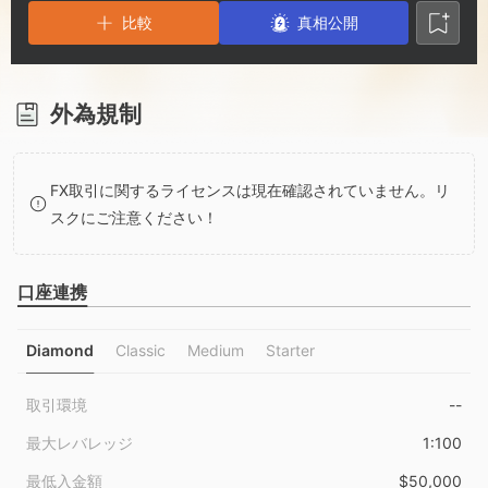
2
9
6
比較
真相公開
3
7
4
8
外為規制
5
9
FX取引に関するライセンスは現在確認されていません。リ
スクにご注意ください！
6
口座連携
7
Diamond
Classic
Medium
Starter
8
取引環境
--
9
最大レバレッジ
1:100
最低入金額
$50,000