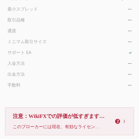
最小スプレッド
--
取引品種
--
通貨
--
ミニマム取引サイズ
--
サポート EA
入金方法
--
出金方法
--
手数料
--
注意：WikiFXでの評価が低すぎます、利用しないでください
2
このブローカーには現在、有効なライセンスが確認されていません。リスクにご注意下さい！