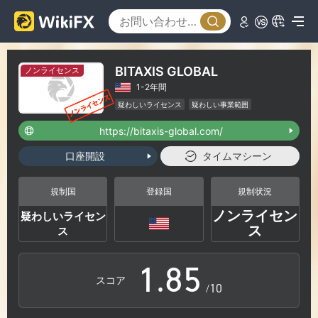
2
3
0
BITAXIS GLOBAL
ノンライセンス
1-2年間
4
1
疑わしいライセンス
疑わしい事業範囲
ハイリスクレベル
https://bitaxis-global.com/
5
2
口座開設
タイムマシーン
6
3
規制国
登録国
規制状況
ノンライセン
疑わしいライセン
0
7
4
ス
ス
1
.
8
5
スコア
/10