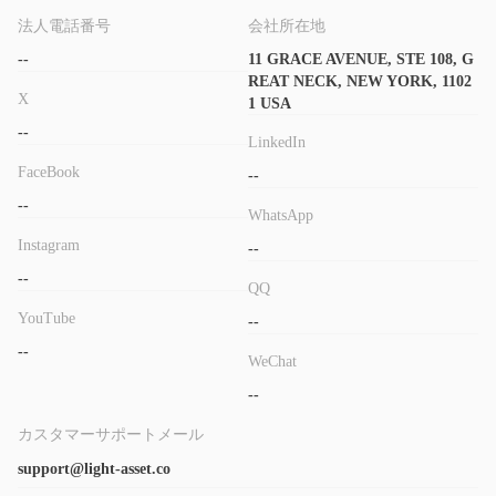
法人電話番号
会社所在地
--
11 GRACE AVENUE, STE 108, G
REAT NECK, NEW YORK, 1102
X
1 USA
--
LinkedIn
FaceBook
--
--
WhatsApp
Instagram
--
--
QQ
YouTube
--
--
WeChat
--
カスタマーサポートメール
support@light-asset.co