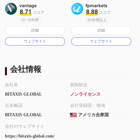
vantage
fpmarkets
8.71
8.88
スコア
スコア
10-15年間
20年間以上
オーストラリア規制
オーストラリア規制
詳細
詳細
マーケットメイキングライセンス（MM）
マーケットメイキングライセンス（MM）
ウェブサイト
ウェブサイト
MT4フルライセンス
MT4フルライセンス
会社情報
会社名
規制状況
BITAXIS GLOBAL
ノンライセンス
社名略語
会社登録国・地域
BITAXIS GLOBAL
アメリカ合衆国
会社のウェブサイト
https://bitaxis-global.com/