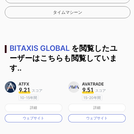
タイムマシーン
BITAXIS GLOBAL
を閲覧したユ
ーザーはこちらも閲覧していま
す..
ATFX
AVATRADE
9.21
9.51
スコア
スコア
10-15年間
15-20年間
オーストラリア規制
オーストラリア規制
詳細
詳細
マーケットメイキングライセンス（MM）
マーケットメイキングライセンス（MM）
ウェブサイト
ウェブサイト
MT4フルライセンス
MT4フルライセンス