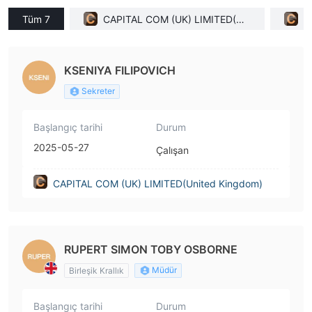
Tüm 7
CAPITAL COM (UK) LIMITED(Uni
C
ted Kingdom)
KSENIYA FILIPOVICH
Sekreter
Başlangıç tarihi
Durum
2025-05-27
Çalışan
CAPITAL COM (UK) LIMITED(United Kingdom)
RUPERT SIMON TOBY OSBORNE
Müdür
Birleşik Krallık
Başlangıç tarihi
Durum