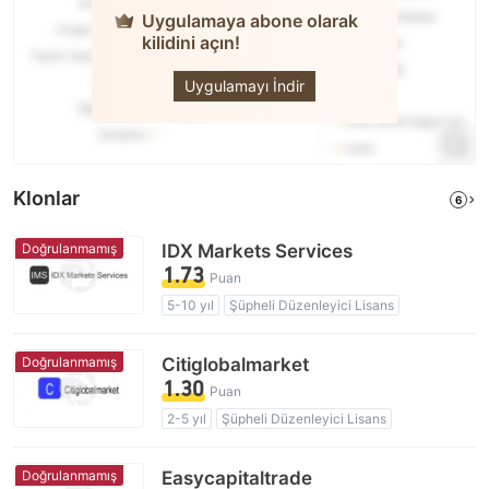
Uygulamaya abone olarak
kilidini açın!
capital.com
Uygulamayı İndir
Klonlar
6
Doğrulanmamış
IDX Markets Services
1.73
Puan
5-10 yıl
Şüpheli Düzenleyici Lisans
Şüpheli İş Kapsamı
Yüksek düzeyde potansiyel risk
Doğrulanmamış
Citiglobalmarket
1.30
Puan
2-5 yıl
Şüpheli Düzenleyici Lisans
Şüpheli İş Kapsamı
Yüksek düzeyde potansiyel risk
Doğrulanmamış
Easycapitaltrade