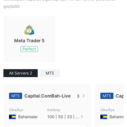
güçlüdür
Meta Trader 5
Perfect
All Servers 2
MT5
Capital.ComBah-Live
Capi
MT5
MT5
3
Ülke/İlçe
Kaldıraç
Ülke/İlçe
Bahamalar
100 | 50 | 33 | 2
Bahamala
5 | 10 | 1