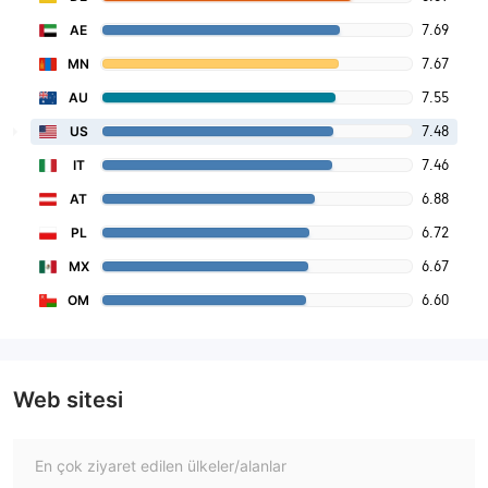
7.69
AE
7.67
MN
7.55
AU
7.48
US
7.46
IT
6.88
AT
6.72
PL
6.67
MX
6.60
OM
Web sitesi
En çok ziyaret edilen ülkeler/alanlar