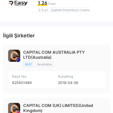
1.26
Puan
2-5 yıl
Şüpheli Düzenleyici Lisans
Şüpheli İş Kapsamı
Yüksek düzeyde potansiyel risk
İlgili Şirketler
CAPITAL COM AUSTRALIA PTY
LTD(Australia)
Aktif
Avustralya
Kayıt No.
Kurulmuş
625601489
2018-04-26
CAPITAL COM (UK) LIMITED(United
Kingdom)