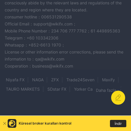
consciously abide by the relevant laws and regulations of the
country and region where they are located.
consumer hotline：006531290538
Official Email：support@wikifx.com；
Mobile Phone Number：234 706 777 7762；61 449895363
Telegram：+60 103342306
Whatsapp：+852-6613 1970；
License or other information error corrections, please send the
information to：qa@wikifx.com
Cooperation：business@wikifx.com
Niyafa FX
NAGA
ZFX
Trade24Seven
Maxify
TAURO MARKETS
SDstar FX
Yorker Capital Markets
Daha fazla
MetaFxPro
BFX International
Brisk Markets
NEOLINFX
MORGAN FINANCIALS
OctaPrime
OCTA
FXPremax
DMX Markets
Xtrade
Küresel broker kuralları kontrol
İndir
StrattonMarkets
NimbleFX Markets