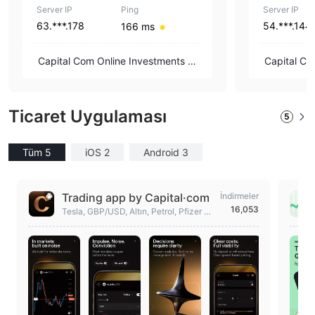
Server IP
Ping
Server IP
63.***.178
54.***.144
166 ms
Capital Com Online Investments Lt
Capital Co
d
d
Ticaret Uygulaması
5
Tüm 5
iOS 2
Android 3
Trading app by Capital·com
İndirmeler
16,053
Tesla, GBP/USD, Altın, Petrol, Pfizer CF
D'lerini ticareti yapın. En son borsa hab
erleri.