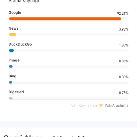
Arama Kaynağı
Google
92.21%
News
3.98%
DuckDuckGo
1.83%
Image
0.85%
Bing
0.38%
Diğerleri
0.75%
Veri Kaynakları
WikiAraştırma