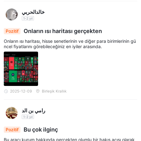
خالدالحربي
1-2 yıl
Onların ısı haritası gerçekten
Pozitif
Onların ısı haritası, hisse senetlerinin ve diğer para birimlerinin gü
ncel fiyatlarını görebileceğiniz en iyiler arasında.
2025-12-09
Birleşik Krallık
رامي بن الد
1-2 yıl
Bu çok ilginç
Pozitif
Bu aracı kurum hakkında gerçekten olumlu bir bakış açısı olarak