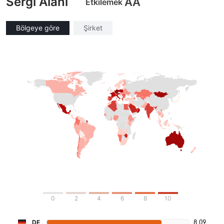
Sergi Alanı
AA
Etkilemek
Bölgeye göre
Şirket
0
2
4
6
8
10
8.09
DE