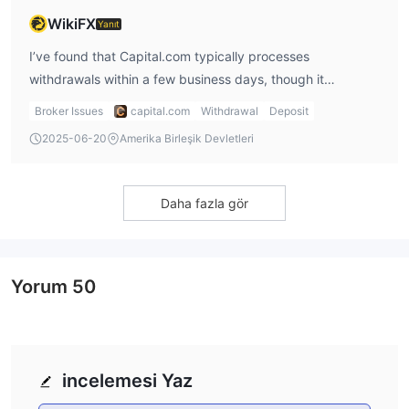
Ticaret Platformları
WikiFX
Yanıt
I’ve found that Capital.com typically processes
withdrawals within a few business days, though it
depends on the payment method. If I use an e-wallet like
Broker Issues
capital.com
Withdrawal
Deposit
Apple Pay, the withdrawal is processed quickly, usually
2025-06-20
Amerika Birleşik Devletleri
within 24 hours. Bank transfers can take a bit longer, up to
a few days, but overall, I find their withdrawal times
reasonable.
Daha fazla gör
Yorum
50
Capital.com, farklı tüccarların ihtiyaçlarını karşılamak için çeşitli
Mobil
işlem platformları sunmaktadır. Platformlar arasında
Uygulamalar, Masaüstü, TradingView ve MT4
incelemesi Yaz
bulunmaktadır.