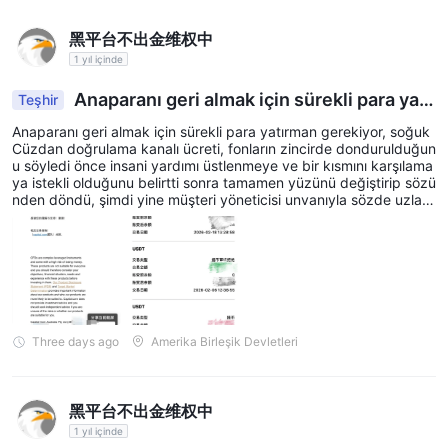
olmadan gerçekleştirebilecekleri anlamına gelir.
capital.com minimum depoit vs diğer brokerler
黑平台不出金维权中
1 yıl içinde
Ücretler
Anaparanı geri almak için sürekli para yatı
Teşhir
Capital.com'nun ücret yapısı şeffaf ve rekabetçi olacak şekilde
rman gerekiyor, soğuk duvar
Anaparanı geri almak için sürekli para yatırman gerekiyor, soğuk
tasarlanmıştır. Aracı, işlem enstrümanları üzerinde spread ücreti
Cüzdan doğrulama kanalı ücreti, fonların zincirde dondurulduğun
alır ve bu ücretler piyasa koşullarına ve likiditeye bağlı olarak
u söyledi önce insani yardımı üstlenmeye ve bir kısmını karşılama
ya istekli olduğunu belirtti sonra tamamen yüzünü değiştirip sözü
değişir. Daha fazla detay aşağıdaki tabloda bulunabilir:
nden döndü, şimdi yine müşteri yöneticisi unvanıyla sözde uzlaş
ma ücreti olarak on binlerce u ödenmesini talep ediyor …… geçer
Eğitim
li bir Seyşeller düzenleyici lisansına sahip değil ancak anakara m
üşteri hesapları için düzenleyici operasyonlar yürütüyor, bu uygu
Capital.com, web sitelerinde "Öğrenme Merkezi" adını verdikleri
n mu? Herkes bilgiyi ayırt etmeye dikkat etsin
kapsamlı bir eğitim bölümü sunar. Burada, tüccarlar işlem
becerilerini ve bilgilerini geliştirmek için çeşitli materyaller
bulabilirler. Teknik analiz, risk yönetimi ve piyasa psikolojisi gibi
Three days ago
Amerika Birleşik Devletleri
çeşitli işlem konularında makaleler, videolar, web seminerleri ve
kurslar da dahil olmak üzere geniş bir eğitim kaynağı sunarlar.
Ayrıca, tüccarların belirli pazarlar hakkında daha fazla bilgi
黑平台不出金维权中
edinebileceği "Pazar Kılavuzları" adlı bir bölüm ve işlem
1 yıl içinde