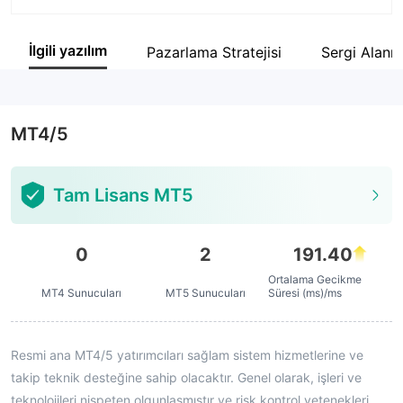
Şirket Kısaltması
capital.com
İlgili yazılım
Pazarlama Stratejisi
Sergi Alanı
Şirket çalışanı
--
MT4/5
Tam Lisans MT5
0
2
191.40
Ortalama Gecikme
MT4 Sunucuları
MT5 Sunucuları
Süresi (ms)/ms
Resmi ana MT4/5 yatırımcıları sağlam sistem hizmetlerine ve
takip teknik desteğine sahip olacaktır. Genel olarak, işleri ve
teknolojileri nispeten olgunlaşmıştır ve risk kontrol yetenekleri