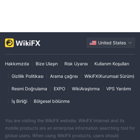
United States
Hakkımızda
|
Bize Ulaşın
|
Risk Uyarısı
|
Kullanım Koşulları
|
Gizlilik Politikası
|
Arama çağrısı
|
WikiFX(Kurumsal Sürüm)
|
Resmi Doğrulama
|
EXPO
|
WikiAraştırma
|
VPS Yardımı
|
İş Birliği
|
Bölgesel bölünme
You are visiting the WikiFX website. WikiFX Internet and its
mobile products are an enterprise information searching tool for
global users. When using WikiFX products, users should