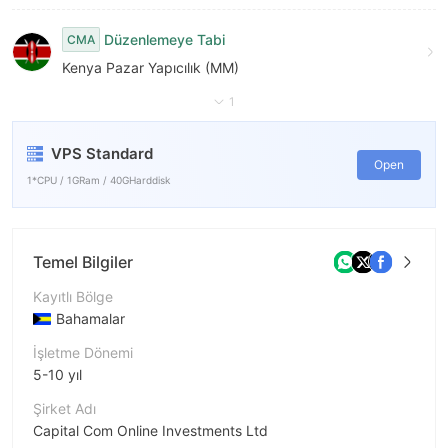
Düzenlemeye Tabi
CMA
Kenya Pazar Yapıcılık (MM)
1
VPS Standard
Open
1*CPU / 1GRam / 40GHarddisk
Temel Bilgiler
Kayıtlı Bölge
Bahamalar
İşletme Dönemi
5-10 yıl
Şirket Adı
Capital Com Online Investments Ltd