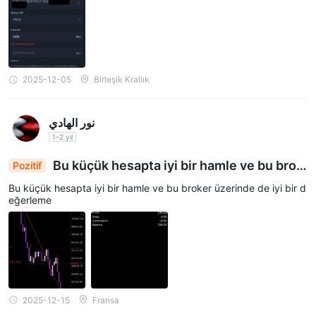
para kaybetme riski taşır. Bu sağlayıcı ile CFD işlemleri yaparken
perakende yatırımcı hesaplarının %85,24'ü para
kaybetmektedir. CFD'lerin nasıl çalıştığını anlayıp
anlayamayacağınızı ve paranızı kaybetme yüksek riskini göze
2025-12-05
Birleşik Krallık
alıp alamayacağınızı düşünmelisiniz.
نور الهادي
1-2 yıl
Bu küçük hesapta iyi bir hamle ve bu brok
Pozitif
erda da iyi bir değerleme.
Bu küçük hesapta iyi bir hamle ve bu broker üzerinde de iyi bir d
eğerleme
2025-12-15
Fransa