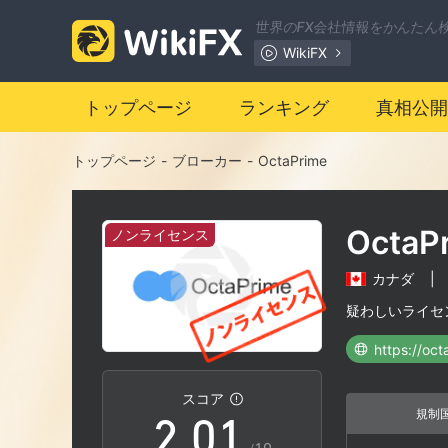
世界のFX会社情報をかんたん
WikiFX
トップページ
ランキング
真相公開
トップページ
-
ブローカー
-
OctaPrime
OctaP
ノンライセンス
カナダ
|
0
疑わしいライセ
https://oc
1
0
スコア
規制
2
.
0
1