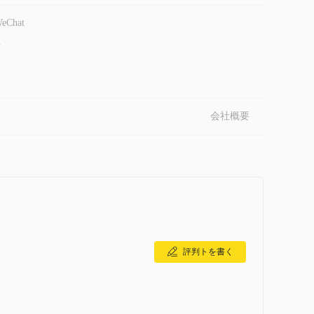
。
eChat
 CFD を取引する機会を提供し、原資産を所有せずに人気のあ
-
品など、より幅広い商品を提供しています。
ーズに応えるために設計された幅広い包括的な金融サービスを提
ント、
会社概要
クライアントに資産を成長させ、保護するための専
ントが情報に基づいた投資決定を行えるようにします。たと
ドバイス
、このプラットフォームは、クライアントが長期
します。
デモ口座
ライブアカウント
します。
そして
。
評判トを書く
ットフォームを練習し、慣れることができます。
できませんが、興味のある方は、提供されているさまざま
問い合わせることをお勧めします。このブローカーに興味
能なライブ口座オプションを深く理解し、取引のニーズや