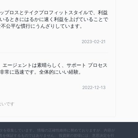
きるようにする必要があります。
ップロスとテイクプロフィットスタイルで、利益
いるときにはるかに速く利益を上げていることで
な不公平な慣行にうんざりしています。
ジは1:500まで
、潜在的な利益と損失の両方が増幅さ
まりますが、リスクも大幅に増加します。
2023-02-21
に、注意を払い、リスク管理戦略を採用し、レバレッジ取
性を軽減するには、個人のリスク許容度や取引経験に応じ
ト エージェントは素晴らしく、サポート プロセス
非常に迅速です。全体的にいい経験。
ンライン取引の世界で一線を画しています。
 ピップスから始まる超タイトなスプレッド
2022-12-13
、取引実行時
料モデル
、そのプラットフォームでの取引の手頃な価格をさ
ないです
に関する比較表です。
て異なる場合があることに注意してください。手数料構造
データを収集しています。 情報の正確性維持に努めておりますが、内容が
によっても異なる場合があります。スプレッドと手数料に
性を保証するものではありません。 投資家の皆様には、意思決定を行