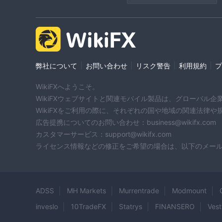
|
|
|
|
弊社について
お問い合わせ
リスク警告
利用規約
プ
WikiFXへようこそ。
WikiFXウェブサイトと関連モバイル製品は、グローバル
WikiFXをご利用の際に、それぞれの国や地域の関連法律
広告提携についてのお問い合わせ：business@wikifx.com
カスタマーサービス：support@wikifx.com
ライセンス情報などの修正をご希望の場合は、以下のメールアドレ
ADSS
MH Markets
Murrentrade
Modmount
inveslo
10TradeFX
Statrys
FINANSERO
Vest