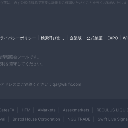
う前に、必ず公式情報源で重要な詳細をご確認いただくことを強くお勧めいたしま
関する最も正確かつ最新の情報については、公式ウェブサイト
す。
取引プラットフォーム
OctaPrimeは、顧客の多様なニーズに応えるための幅広い
ォーム、取引アプリ、高度なプラットフォーム。
|
|
|
|
これ
|
ライバシーポリシー
検索呼び出し
企業版
公式検証
EXPO
W
トレーダーにさまざまな機能とツールを提供します。
潜在的なユーザーは、アカウ
ただし、注目に値するのは、
企業情報照会ツールです。
ムにアクセスしてダウンロードできます。 OctaPrime 
や規制を遵守してください。
トレーダーはアカウントにコミットする前に、注意を払い、プ
認する必要があります。決定を下す前に、プラットフォームの
す。
スにご連絡ください：qa@wikifx.com
以下の取引プラットフォームの比較表をご覧ください。
取引ツール
OctaPrimeは、トレーダーが金融市場を効果的にナビゲー
GatesFX
HFM
AMarkets
Assexmarkets
REGULUS LIQUI
スイートを提供します。
vai
Bristol House Corporation
NGG TRADE
Swift Live Signa
取引ガイド
彼らが提供するものには以下が含まれます：
貴