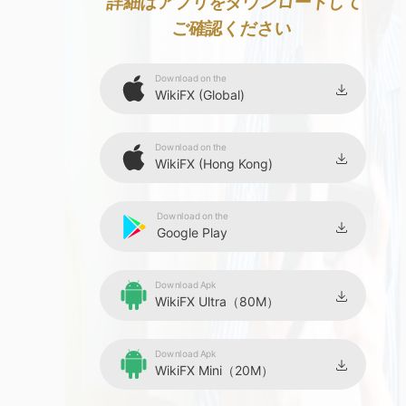
8
9
詳細はアプリをダウンロードして
ご確認ください
9
Download on the
WikiFX (Global)
Download on the
WikiFX (Hong Kong)
Download on the
Google Play
Download Apk
WikiFX Ultra（80M）
Download Apk
WikiFX Mini（20M）