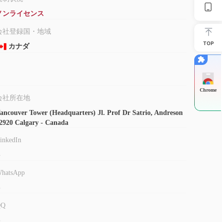
は他のプラットフォームを使用する場合は、徹底的な調査を実施
ノンライセンス
頼性と安全性を評価するために実行できるいくつかの手順
会社登録国・地域
TOP
規制されていない、
カナダ
つまり、取引するのに安全なプラット
やフィードバックを読んで、その会社での経験を理解してく
してください。
Chrome
ポリシーを実装することでセキュリティを強化し、ユーザーの個
会社所在地
。
ancouver Tower (Headquarters) Jl. Prof Dr Satrio, Andreson
ものです。決定を下す前に、リスクとメリットを慎重に比較検討
2920 Calgary - Canada
inkedIn
-
るための包括的な市場商品を提供します。
hatsApp
し、トレーダーがダイナミックな外国為替市場に参加できるよう
-
キゾチック通貨が含まれており、豊富な取引機会を提供し
QQ
、トレーダーが英国 100 などの世界中の主要株式市場のパフォ
-