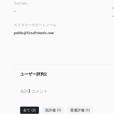
YouTube
ーマンスを推測できるようにし、多様な取引機会を提供します
W
CFD を共有する:
OctaPrimeトレーダーにさまざまな株式
--
-
る企業株の値動きを推測できるようにします。
商品:
OctaPrime貴金属、エネルギー、農産物、ソフト商
カスタマーサポートメール
仲介サービスに加えて、 OctaPrimeは、顧客の多様なニ
public@OctaPrimefx.com
供するために、さらなる努力を払っています。
ウェルスマネジメ
これらのサービスには以下が含まれます
門家によるガイダンスを提供します。
投資顧問サービス
OctaPrimeも提供しています
、クライア
スマートなポートフォリオ管理と投資信託のア
えば、
的な経済的成功に向けてポートフォリオを最適化できるように
ユーザー評判
2
アカウント
OctaPrime将来のトレーダーに次の両方のオプションを提供
合計
2
コメント
デモ口座を使用すると、トレーダーはリスクのない環境でプラ
ライブ口座タイプの具体的な詳細に関する情報はすぐには入手
な口座タイプに関する包括的な情報についてブローカーに直接
全て
(2)
高評価
(1)
普通評価
(1)
のあるトレーダーは、機能、メリット、関連要件など、利用可