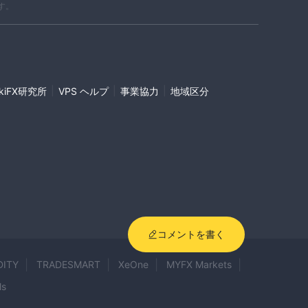
す。
を確認するか、ブローカーに直接連絡することが重要で
Web プラットフ
取引プラットフォームを提供しています。
らのプラットフォームは、あらゆるレベルの専門知識を持つ
|
|
|
ikiFX研究所
VPS ヘルプ
事業協力
地域区分
ントを開設した後にのみ、これらのプラットフォー
。
ラットフォームの提供内容や条件に納得していることを確
機能と料金を徹底的に調査して理解することをお勧めしま
コメントを書く
トできるようにするための、包括的な取引ツールとリソースの
DITY
TRADESMART
XeOne
MYFX Markets
ls
毎日の市場解説
重な洞察と戦略を提供し、
市場の動向に