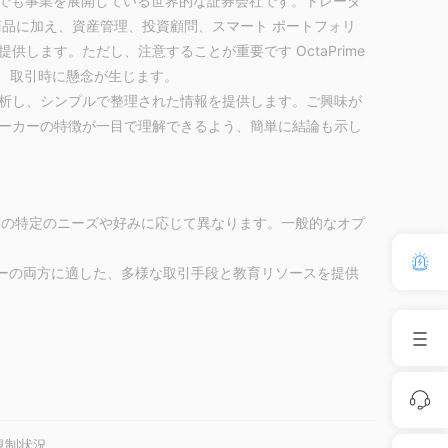
ルタでも事業を展開している世界的な証券会社です。トレーダ
商品に加え、資産管理、投資顧問、スマート ポートフォリ
します。ただし、注意することが重要です OctaPrime
、取引時に懸念が生じます。
析し、シンプルで整理された情報を提供します。ご興味が
ーカーの特徴が一目で理解できるよう、簡単に結論も示し
ーダーの特定のニーズや好みに応じて異なります。一般的なオプ
レーダーの両方に適した、多様な取引手段と教育リソースを提供
ドリーな取引プラットフォームを提供しており、サポート的な
す。
口座タイプと複数の市場へのアクセスを提供しており、投資の多様化
規制状況