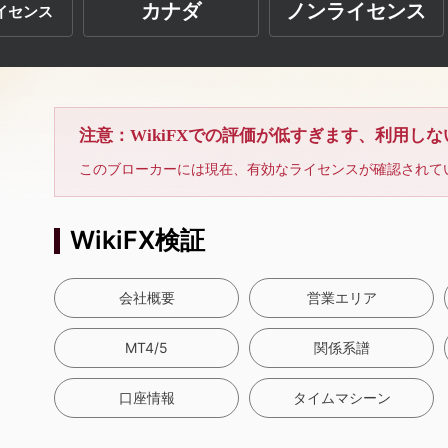
カナダ
ノンライセンス
イセンス
注意：WikiFXでの評価が低すぎます、利用し
このブローカーには現在、有効なライセンスが確認されて
WikiFX検証
会社概要
営業エリア
MT4/5
関係系譜
口座情報
タイムマシーン