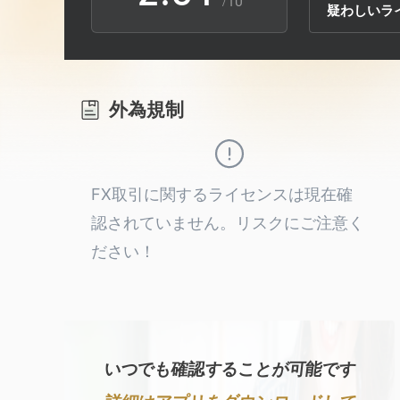
/10
疑わしいラ
3
1
2
4
2
3
外為規制
5
3
4
6
4
5
FX取引に関するライセンスは現在確
認されていません。リスクにご注意く
7
5
6
ださい！
8
6
7
9
7
8
いつでも確認することが可能です