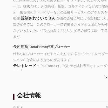
OctaPrimeはカナダに本拠を置き、インドネシアのジャカ
ーは、株式 CFD、外国為替、指数、コモディティなどの市場
オ、投資信託アドバイザーなどの金融サービスへのアクセスを提供
規制されていません
現在
公認の金融当局による規制により
次の記事では、このブローカーの特徴をさまざまな側面から分
ございましたら、ぜひお読みください。記事の最後には、ブロ
ます。
長所短所
OctaPrime代替ブローカー
代わりのブローカーはたくさんあります OctaPrimeトレ
ションには次のようなものがあります。
テレトレード -
TeleTrade は、初心者と経験豊富なト
します。
UFX
- UFX は顧客サポートに重点を置いたユーザーフレン
取引環境を求めるトレーダーにとって良い選択肢となっていま
ジャストツートレード
- Just2Trade はさまざまな
会社情報
を目指すトレーダーにとって多用途の選択肢となっています。
は OctaPrime安全ですか、それとも詐欺ですか？
会社名