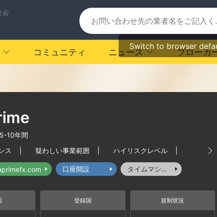
検索
Switch to browser defa
コミュニティ
ニュース
ブローカ
rime
5-10年間
ンス
|
疑わしい事業範囲
|
ハイリスクレベル
|
口座開設
タイムマシーン
taprimefx.com
国
登録国
規制状況