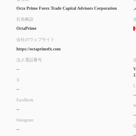
のような仲介業者の安全性を考えると、 OctaPrimeまた
Octa Prime Forex Trade Capital Advisors Corporation
し、さまざまな要素を考慮することが重要です。仲介業者の信
社名略語
を次に示します。
規制対象:
公認の金融当局によって
OctaPrime
ブローカーが現在、
フォームであるという保証はありません。
会社のウェブサイト
ユーザーからのフィードバック:
他の顧客からのレビュー
https://octaprimefx.com
ださい。評判の良い Web サイトやフォーラムでレビューを探
セキュリティ対策:
OctaPrime包括的なプライバシー 
法人電話番号
人データの細心の注意を払った取り扱いと保護を明確にします
--
V
最終的には取引するかどうかの決定 OctaPrime個人的な
1
X
する必要があります。
L
--
市場手段と金融サービス
-
FaceBook
仲介業者として、 OctaPrimeは、多様な取引の好みに応え
W
--
外国為替:
OctaPrimeは幅広い通貨ペアの選択肢を提供
-
にします。これらのペアにはメジャー通貨、マイナー通貨、エ
Instagram
ます。
--
指数
: OctaPrimeは世界の株価指数へのアクセスを提供し
-