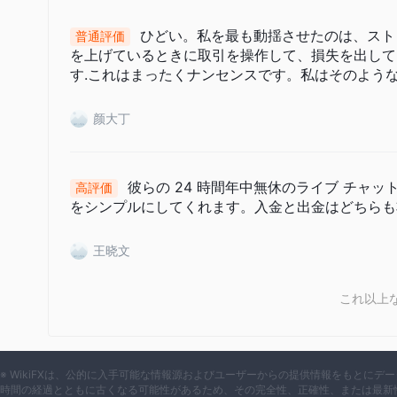
好みに合わせた十分な情報に基づいた意思決定を行うことがで
ひどい。私を最も動揺させたのは、スト
普通評価
てこの作用
を上げているときに取引を操作して、損失を出して
す.これはまったくナンセンスです。私はそのよう
最大レバレッ
OctaPrimeトレーダーに利用の機会を提供します
れる可能性があります。レバレッジを高くすると取引能力が高
颜大丁
トレーダーは、このような高いレバレッジレベルを使用する前
引の影響を十分に理解する必要があります。多額の損失の可能
てレバレッジを賢明に使用することが重要です。
彼らの 24 時間年中無休のライブ チャッ
高評価
スプレッドと手数料
をシンプルにしてくれます。入金と出金はどちらも
OctaPrimeは、魅力的な価格体系により、競争の激しいオ
最小 0.0
王晓文
トレーダーが恩恵を受けることができるのは、
のコストを最小限に抑えます。
0.08%から始まる手数
さらに、 OctaPrime雇用している
これ以上
らに強化します。
以下は、さまざまなブローカーが請求するスプレッドと手数料
スプレッドの値は市場状況、口座の種類、その他の要因によっ
※ WikiFXは、公的に入手可能な情報源およびユーザーからの提供情報をもとに
は、ブローカーの価格設定モデルと使用されている口座の種類
時間の経過とともに古くなる可能性があるため、その完全性、正確性、または最新