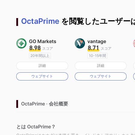
OctaPrime
を閲覧したユーザーは
GO Markets
vantage
8.98
8.71
スコア
スコア
20年間以上
10-15年間
オーストラリア規制
オーストラリア規制
詳細
詳細
マーケットメイキングライセンス（MM）
マーケットメイキングライセンス（MM）
ウェブサイト
ウェブサイト
cTrader
MT4フルライセンス
OctaPrime · 会社概要
とは OctaPrime？