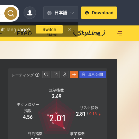
日本語
Download
ult language?
Switch
ー
EXPO
相場
真相公開
レーティング
連絡先情報
規制指数
https://
2.69
Vancouver
テクノロジー
of Dr Satr
リスク指数
指数
Canada
2.81
/
0.18
2.01
4.56
評判指数
事業指数