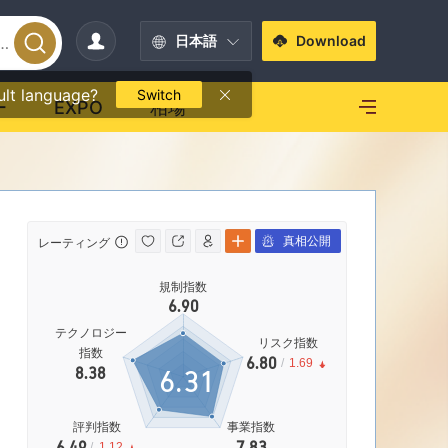
日本語
Download
ult language?
Switch
ー
EXPO
相場
真相公開
レーティング
取引環境
取引環境
規制指数
AAA
6.90
MT4フルライセンス
|
グローバル展開
|
ハイリスクレベル
テクノロジー
リスク指数
指数
6.80
/
1.69
6.31
8.38
MT4/5
フルライ
ンス
評判指数
事業指数
6.49
7.83
/
1.12