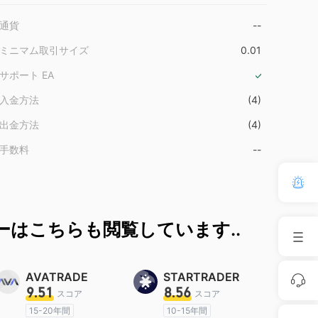
通貨
--
ミニマム取引サイズ
0.01
サポート EA
入金方法
(4)
出金方法
(4)
手数料
--
ーはこちらも閲覧しています..
AVATRADE
STARTRADER
9.51
8.56
スコア
スコア
15-20年間
10-15年間