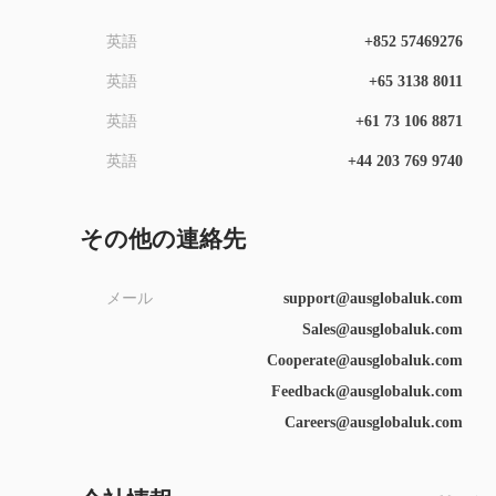
英語
+852 57469276
英語
+65 3138 8011
英語
+61 73 106 8871
英語
+44 203 769 9740
その他の連絡先
メール
support@ausglobaluk.com
Sales@ausglobaluk.com
Cooperate@ausglobaluk.com
Feedback@ausglobaluk.com
Careers@ausglobaluk.com