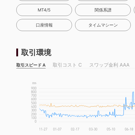
MT4/5
関係系譜
口座情報
タイムマシーン
取引環境
取引コスト C
スワップ金利 AAA
取引スピード A