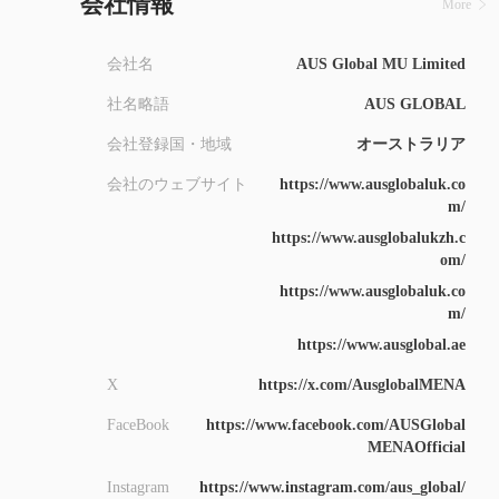
会社情報
More
会社名
AUS Global MU Limited
社名略語
AUS GLOBAL
会社登録国・地域
オーストラリア
会社のウェブサイト
https://www.ausglobaluk.co
m/
https://www.ausglobalukzh.c
om/
https://www.ausglobaluk.co
m/
https://www.ausglobal.ae
X
https://x.com/AusglobalMENA
FaceBook
https://www.facebook.com/AUSGlobal
MENAOfficial
Instagram
https://www.instagram.com/aus_global/