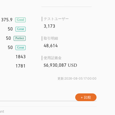
テストユーザー
375.9
Good
3,173
50
Great
50
取引明細
Perfect
48,614
50
Great
1843
使用証拠金
$6,930,087 USD
1781
更新:
2026-08-05 17:00:00
+ 比較
unt