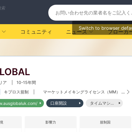
検索
Switch to browser defa
コミュニティ
ニュース
ブローカ
GLOBAL
リア
|
10-15年間
キプロス規制
|
マーケットメイキングライセンス（MM）
|
口座開設
タイムマシーン
w.ausglobaluk.com/
境
影響力
規制国