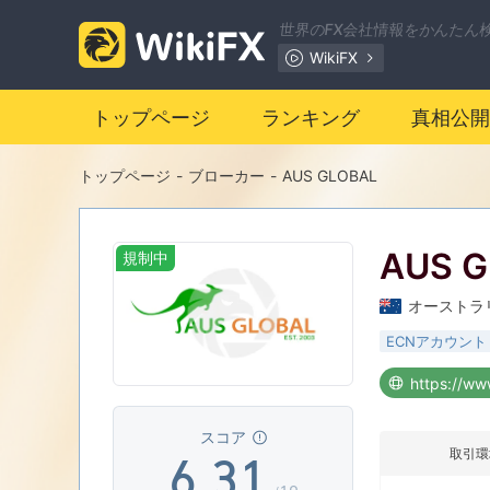
世界のFX会社情報をかんたん
WikiFX
0
トップページ
ランキング
真相公開
1
トップページ
-
ブローカー
-
AUS GLOBAL
2
AUS 
規制中
3
0
オーストラ
4
1
ECNアカウント
https://ww
5
2
0
スコア
取引環
6
.
3
1