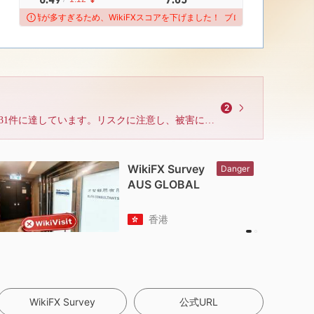
苦情が多すぎるため、WikiFXスコアを下げました！
ブローカーは未解決の苦情が多すぎるため、
ブローカーは未解決の苦情が
2
この取引業者に対するWikiFXへのユーザーからの苦情が、31件に達しています。リスクに注意し、被害に遭わないようお気をつけください。
WikiFX
AUS G
イギ
WikiFX Survey
公式URL