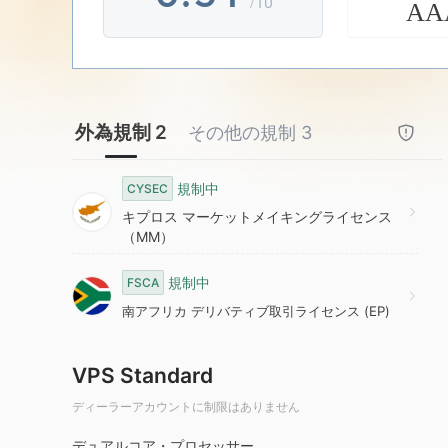
/10
AA
7
4
2
8
5
3
外為規制 2
その他の規制 3
9
6
4
規制中
CYSEC
7
5
キプロス マーケットメイキングライセンス
（MM）
8
6
規制中
FSCA
南アフリカ デリバティブ取引ライセンス (EP)
9
7
VPS Standard
8
ディーラーアカウントに制限はありません
デュアルコア・プロセッサー