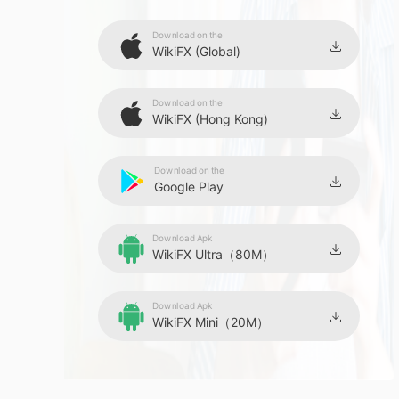
Download on the
WikiFX (Global)
Download on the
WikiFX (Hong Kong)
Download on the
Google Play
Download Apk
WikiFX Ultra（80M）
Download Apk
WikiFX Mini（20M）