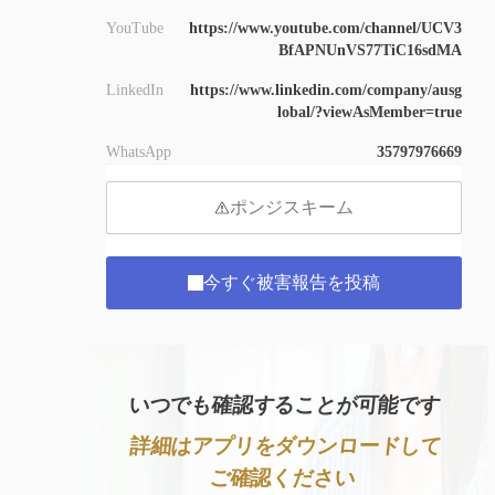
YouTube
https://www.youtube.com/channel/UCV3
BfAPNUnVS77TiC16sdMA
LinkedIn
https://www.linkedin.com/company/ausg
lobal/?viewAsMember=true
WhatsApp
35797976669
ポンジスキーム
今すぐ被害報告を投稿
いつでも確認することが可能です
詳細はアプリをダウンロードして
ご確認ください