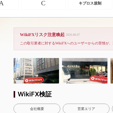
A
C
キプロス規制
ブローカーは未解決の
WikiFXリスク注意喚起
2026-08-07
WikiFX Survey
Danger
AUS GLOBAL
香港
WikiFX検証
会社概要
営業エリア