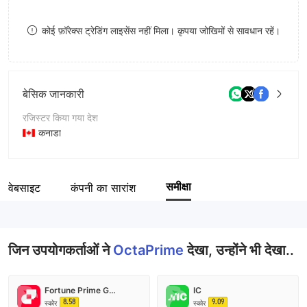
9
7
8
कोई फ़ॉरेक्स ट्रेडिंग लाइसेंस नहीं मिला। कृपया जोखिमों से सावधान रहें।
8
9
9
बेसिक जानकारी
रजिस्टर किया गया देश
कनाडा
संचालन अवधि
5-10 साल
समीक्षा
वेबसाइट
कंपनी का सारांश
कंपनी का नाम
Octa Prime Forex Trade Capital Advisors Corporation
जिन उपयोगकर्ताओं ने
OctaPrime
देखा, उन्होंने भी देखा..
Fortune Prime Global
IC
8.58
9.09
स्कोर
स्कोर