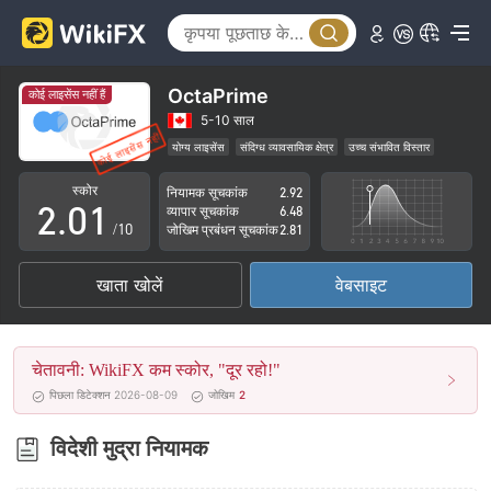
OctaPrime
कोई लाइसेंस नहीं हैं
0
5-10 साल
योग्य लाइसेंस
संदिग्ध व्यावसायिक क्षेत्र
उच्च संभावित विस्तार
1
0
स्कोर
नियामक सूचकांक
2.92
2
.
0
1
व्यापार सूचकांक
6.48
/10
जोखिम प्रबंधन सूचकांक
2.81
3
1
2
खाता खोलें
वेबसाइट
4
2
3
5
3
4
चेतावनी: WikiFX कम स्कोर, "दूर रहो!"
6
4
5
पिछला डिटेक्शन 2026-08-09
जोखिम
2
7
5
6
विदेशी मुद्रा नियामक
8
6
7