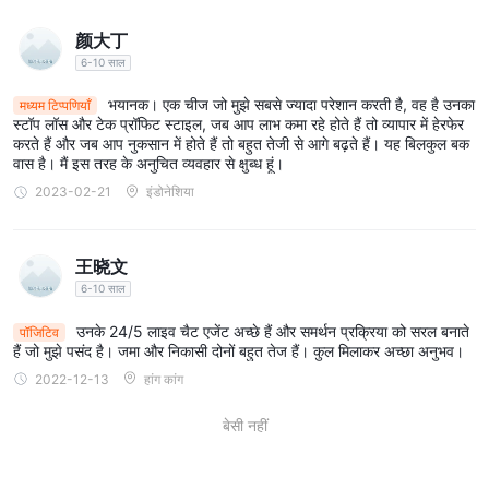
विदेशी मुद्रा:
OctaPrimeमुद्रा जोड़े का विस्तृत चयन प्रदान करता है, जिससे
व्यापारियों को गतिशील विदेशी मुद्रा बाजार में भाग लेने की अनुमति मिलती है। इन
颜大丁
जोड़ियों में प्रमुख, छोटी और विदेशी मुद्राएँ शामिल हैं, जो पर्याप्त व्यापारिक अवसर प्रदान
6-10 साल
करती हैं।
भयानक। एक चीज जो मुझे सबसे ज्यादा परेशान करती है, वह है उनका
मध्यम टिप्पणियाँ
सूचकांकों
: OctaPrime वैश्विक स्टॉक सूचकांकों तक पहुंच प्रदान करता है, जिससे
स्टॉप लॉस और टेक प्रॉफिट स्टाइल, जब आप लाभ कमा रहे होते हैं तो व्यापार में हेरफेर
करते हैं और जब आप नुकसान में होते हैं तो बहुत तेजी से आगे बढ़ते हैं। यह बिलकुल बक
व्यापारियों को यूके 100 जैसे दुनिया भर के प्रमुख शेयर बाजारों के प्रदर्शन पर अटकलें
वास है। मैं इस तरह के अनुचित व्यवहार से क्षुब्ध हूं।
लगाने की अनुमति मिलती है, जिससे विविध व्यापारिक अवसर मिलते हैं।
2023-02-21
इंडोनेशिया
सीएफडी साझा करें:
OctaPrimeव्यापारियों को विभिन्न प्रकार के शेयर सीएफडी का
व्यापार करने का अवसर प्रदान करता है, जिससे उन्हें अंतर्निहित परिसंपत्तियों के स्वामित्व
के बिना लोकप्रिय कंपनी शेयरों के मूल्य आंदोलनों पर अटकलें लगाने की अनुमति मिलती
王晓文
है।
6-10 साल
माल:
OctaPrimeकीमती धातुओं, ऊर्जा, कृषि उत्पादों और नरम वस्तुओं सहित वस्तुओं
उनके 24/5 लाइव चैट एजेंट अच्छे हैं और समर्थन प्रक्रिया को सरल बनाते
पॉजिटिव
की एक विस्तृत श्रृंखला प्रदान करता है।
हैं जो मुझे पसंद है। जमा और निकासी दोनों बहुत तेज हैं। कुल मिलाकर अच्छा अनुभव।
इसकी ब्रोकरेज सेवाओं के अलावा, OctaPrime अपने ग्राहकों की विविध
2022-12-13
हांग कांग
आवश्यकताओं को पूरा करने के लिए डिज़ाइन की गई व्यापक वित्तीय सेवाओं की एक
श्रृंखला की पेशकश करने के लिए अतिरिक्त प्रयास करता है।
बेसी नहीं
धन प्रबंधन,
इन सेवाओं में शामिल हैं
ग्राहकों को उनकी संपत्ति को बढ़ाने और सुरक्षित
रखने के लिए विशेषज्ञ मार्गदर्शन प्रदान करना।