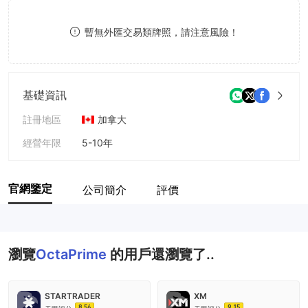
9
7
8
暫無外匯交易類牌照，請注意風險！
8
9
9
基礎資訊
註冊地區
加拿大
經營年限
5-10年
公司全稱
Octa Prime Forex Trade Capital Advisors Corporation
官網鑒定
公司簡介
評價
瀏覽
OctaPrime
的用戶還瀏覽了..
STARTRADER
XM
8.56
9.15