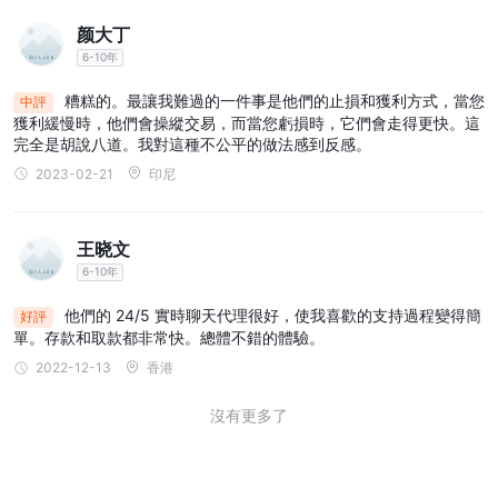
價格走勢。
商品：
OctaPrime提供更廣泛的商品，包括貴金屬、能源、農產品
颜大丁
和軟商品。
6-10年
除了經紀服務外， OctaPrime竭盡全力提供一系列全面的金融服
糟糕的。最讓我難過的一件事是他們的止損和獲利方式，當您
中評
務，旨在滿足客戶的多樣化需求。
獲利緩慢時，他們會操縱交易，而當您虧損時，它們會走得更快。這
財富管理，
這些服務包括
為客戶提供專家指導，以增長和保護其
完全是胡說八道。我對這種不公平的做法感到反感。
資產。
2023-02-21
印尼
投資諮詢服務
OctaPrime還提供
，確保客戶做出明智的投資決
智能投資組合管理和共同基金諮詢
策。例如，與
，該平台使客
王晓文
戶能夠優化其投資組合，以獲得長期財務成功。
6-10年
賬戶
他們的 24/5 實時聊天代理很好，使我喜歡的支持過程變得簡
好評
模擬賬戶
真實賬
OctaPrime為潛在交易者提供了兩種選擇
和一個
單。存款和取款都非常快。總體不錯的體驗。
戶
。
2022-12-13
香港
模擬賬戶允許交易者在無風險的環境中練習並熟悉平台。
雖然有關真實賬戶類型具體細節的信息不易獲得，但我們鼓勵感興趣
沒有更多了
的個人直接聯繫經紀商，以獲取有關所提供的各種賬戶類型的全面信
息。對該經紀商感興趣的交易者應深入了解可用的真實賬戶選項，包
括功能、優勢和任何相關要求，從而幫助他們做出符合其交易需求和