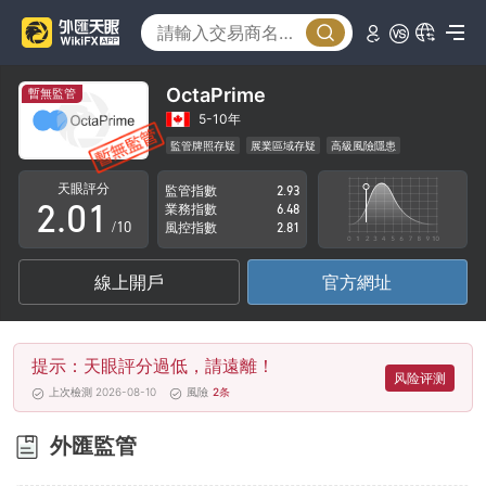
OctaPrime
暫無監管
0
5-10年
監管牌照存疑
展業區域存疑
高級風險隱患
1
0
天眼評分
監管指數
2.93
2
.
0
1
業務指數
6.48
/10
風控指數
2.81
3
1
2
線上開戶
官方網址
4
2
3
5
3
4
提示：天眼評分過低，請遠離！
6
4
5
风险评测
上次檢測 2026-08-10
風險
2
条
7
5
6
外匯監管
8
6
7