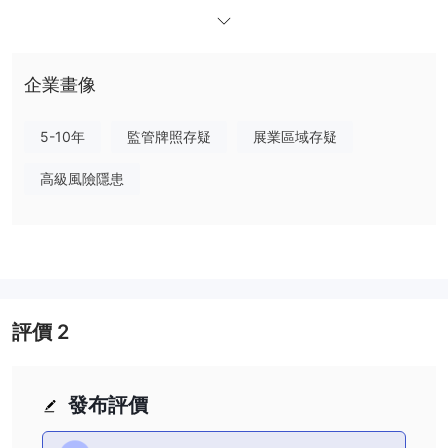
供簡單明了的信息。如果您有興趣，請繼續閱讀。在文章的最後，我
們也會簡單地做一個總結，以便您一目了然地了解經紀商的特點。
優點缺點
OctaPrime另類經紀人
企業畫像
有很多替代經紀人 OctaPrime取決於交易者的具體需求和偏好。一
些流行的選項包括：
5-10年
監管牌照存疑
展業區域存疑
電話貿易 -
TeleTrade 提供多種交易工具和教育資源，適合初學者
高級風險隱患
和經驗豐富的交易者。
UFX
- UFX 提供了一個用戶友好的交易平台，注重客戶支持，使其
成為尋求支持性交易環境的交易者的不錯選擇。
Just2Trade
- Just2Trade 提供多種賬戶類型和多個市場的訪問權
限，使其成為尋求多元化投資的交易者的多功能選擇。
是 OctaPrime安全還是騙局？
評價
2
當考慮像這樣的經紀公司的安全時 OctaPrime或任何其他平台，進
行徹底研究並考慮各種因素非常重要。您可以採取以下一些步驟來評
估經紀公司的可信度和安全性：
發布評價
監管視線：
不受任何公認的金融機構監
經核實，該經紀人目前