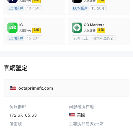
天眼評分
天眼評分
ECN賬戶
10-15年
ECN賬戶
15-20年
澳大利亞監管
全牌照 (MM)
澳大利亞監管
全牌照 (MM)
主標MT4
主標MT4
IC
GO Markets
9.09
8.98
天眼評分
天眼評分
ECN賬戶
15-20年
20年以上
澳大利亞監管
澳大利亞監管
全牌照 (MM)
全牌照 (MM)
cTrader
主標MT4
官網鑒定
octaprimefx.com
伺服器IP
伺服器所在地
美國
172.67.165.63
備案號
主要訪問國家/地區
--
--