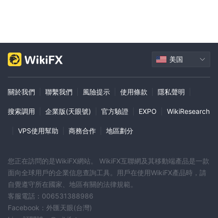
偏好的明智決策。
槓桿作用
最大槓桿高達1:500
OctaPrime為交易者提供使用的機會
，這可
以放大潛在的利潤和損失。雖然較高的槓桿可以增強交易能力，但它
美国
也會顯著增加風險。
交易者在使用如此高的槓桿水平之前應謹慎行事，採用風險管理策
關於我們
|
聯繫我們
|
風險提示
|
使用條款
|
隱私聲明
|
略，並充分了解槓桿交易的影響。確保根據個人的風險承受能力和交
易經驗明智地使用槓桿，以減輕潛在的重大損失至關重要。
搜索調用
|
企業版(天眼號)
|
官方驗證
|
EXPO
|
WikiResearch
點差和佣金
|
VPS使用幫助
|
商務合作
|
地區劃分
OctaPrime以其極具吸引力的定價結構在競爭激烈的在線交易世界中
脫穎而出。
您正在訪問的是WikiFX網站。 WikiFX互聯網及其移動端產品是一款
超低點差低至 0.0 點
交易者可以從中受益
，確保執行交易時的成
面向全球用戶的企業信息查詢工具。用戶在使用WikiFX產品時，請
本最低。
自覺遵守所在國家、地區有關的法律規範。
0.08%起的佣金模式
此外， OctaPrime僱用
，進一步提高其平台
客服電話：006531388986
上交易的承受能力。
Facebook：外匯天眼(台灣)
以下是不同經紀商收取的點差和佣金的比較表：