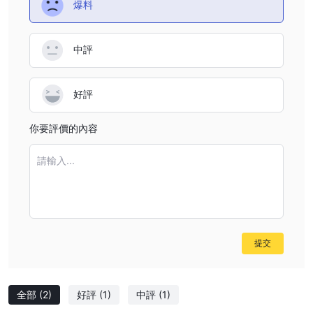
管，
這意味著無法保證它是一個安全的交易平台。
爆料
用戶反饋：
閱讀其他客戶的評論和反饋，了解他們在公司的經歷。
在信譽良好的網站和論壇上尋找評論。
中評
安防措施：
OctaPrime通過實施全面的隱私政策來增強安全性，闡
明對用戶個人數據的細緻處理和保護。
最終決定是否進行交易 OctaPrime是個人的。在做出決定之前，您
好評
應該仔細權衡風險和收益。
你要評價的內容
市場工具和金融服務
作為經紀公司， OctaPrime提供全面的市場工具以滿足不同的交易
請輸入...
偏好：
外匯：
OctaPrime提供多種貨幣對選擇，讓交易者參與動態的外匯
市場。這些貨幣對包括主要貨幣、次要貨幣和外來貨幣，提供充足的
交易機會。
指數
: OctaPrime提供全球股票指數的接入，讓交易者能夠推測英國
提交
100指數等全球主要股票市場的表現，提供多元化的交易機會。
股票差價合約：
OctaPrime為交易者提供交易各種股票差價合約
全部
(2)
好評
(1)
中評
(1)
的機會，使他們能夠在不擁有標的資產的情況下推測熱門公司股票的