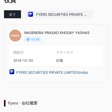
役員
全て
FYERS SECURITIES PRIVATE LI
MITED(India)
NAGENDRA PRASAD KHODAY YASHAS
その他
開始日
ステータス
2018-10-30
在職
FYERS SECURITIES PRIVATE LIMITED(India)
Fyers · 会社概要