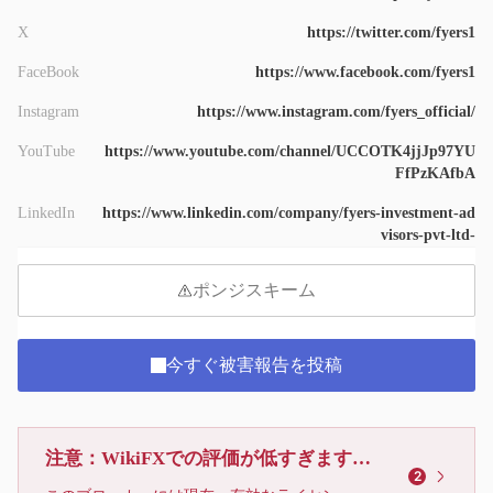
9
X
https://twitter.com/fyers1
FaceBook
https://www.facebook.com/fyers1
Instagram
https://www.instagram.com/fyers_official/
YouTube
https://www.youtube.com/channel/UCCOTK4jjJp97YU
FfPzKAfbA
LinkedIn
https://www.linkedin.com/company/fyers-investment-ad
visors-pvt-ltd-
ポンジスキーム
今すぐ被害報告を投稿
注意：WikiFXでの評価が低すぎます、利用しないでください
2