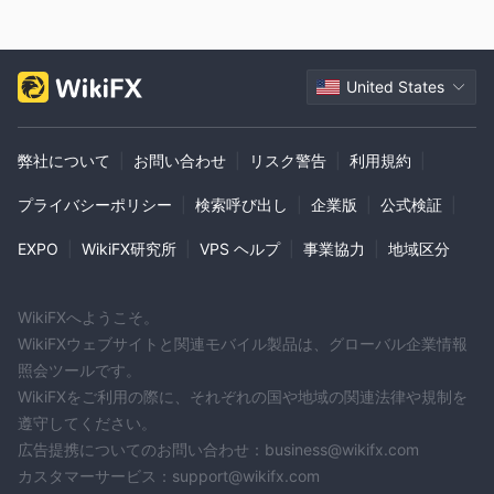
United States
弊社について
|
お問い合わせ
|
リスク警告
|
利用規約
|
プライバシーポリシー
|
検索呼び出し
|
企業版
|
公式検証
|
EXPO
|
WikiFX研究所
|
VPS ヘルプ
|
事業協力
|
地域区分
WikiFXへようこそ。
WikiFXウェブサイトと関連モバイル製品は、グローバル企業情報
照会ツールです。
WikiFXをご利用の際に、それぞれの国や地域の関連法律や規制を
遵守してください。
広告提携についてのお問い合わせ：business@wikifx.com
カスタマーサービス：support@wikifx.com