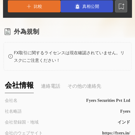
3
1
6
比較
真相公開
4
2
7
5
3
8
外為規制
6
4
9
FX取引に関するライセンスは現在確認されていません。リ
スクにご注意ください！
7
5
8
6
会社情報
連絡電話
その他の連絡先
9
7
会社名
Fyers Securities Pvt Ltd
社名略語
Fyers
8
会社登録国・地域
インド
会社のウェブサイト
https://fyers.in/