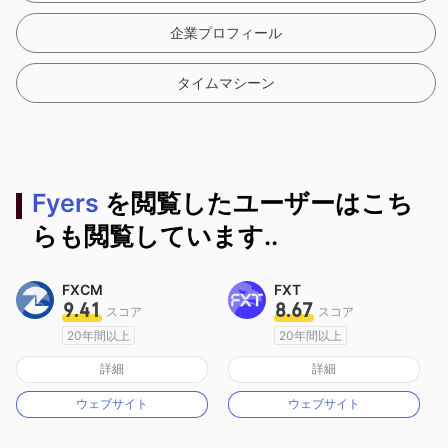
企業プロフィール
タイムマシーン
Fyers
を閲覧したユーザーはこち
らも閲覧しています..
FXCM
FXT
9.41
8.67
スコア
スコア
20年間以上
20年間以上
オーストラリア規制
オーストラリア規制
詳細
詳細
マーケットメイキングライセンス（MM）
マーケットメイキングライセンス（MM）
ウェブサイト
ウェブサイト
MT4フルライセンス
MT4フルライセンス