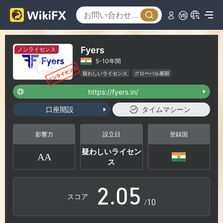
0
Fyers
ノンライセンス
5-10年間
1
疑わしいライセンス
グローバル展開
ハイリスクレベル
https://fyers.in/
2
口座開設
タイムマシーン
0
3
影響力
設立日
登録国
疑わしいライセン
AA
1
4
ス
2
.
0
5
スコア
/10