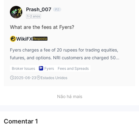
Prash_007
1-2 anos
What are the fees at Fyers?
WikiFX
Resposta
Fyers charges a fee of 20 rupees for trading equities,
futures, and options. NRI customers are charged 50
rupees, while mutual funds and IPOs have no fee.
Broker Issues
Fyers
Fees and Spreads
2025-06-23
Estados Unidos
Não há mais
Comentar
1