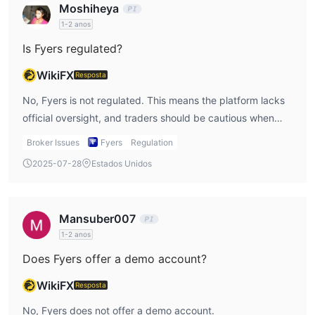
Moshiheya
1-2 anos
Is Fyers regulated?
WikiFX
Resposta
No, Fyers is not regulated. This means the platform lacks
official oversight, and traders should be cautious when
using its services.
Broker Issues
Fyers
Regulation
2025-07-28
Estados Unidos
Mansuber007
1-2 anos
Does Fyers offer a demo account?
WikiFX
Resposta
No, Fyers does not offer a demo account.