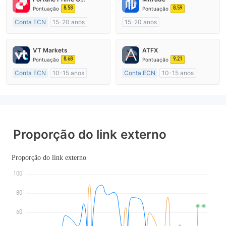
8.58
8.59
Pontuação
Pontuação
Conta ECN
15-20 anos
15-20 anos
Austrália Regulamento
Austrália Regulamento
Market Marketing (MM)
Market Marketing (MM)
VT Markets
ATFX
Etiqueta principal MT4
Autopesquisa
8.68
9.21
Pontuação
Pontuação
Conta ECN
10-15 anos
Conta ECN
10-15 anos
Austrália Regulamento
Austrália Regulamento
Market Marketing (MM)
Market Marketing (MM)
Etiqueta principal MT4
Etiqueta principal MT4
Proporção do link externo