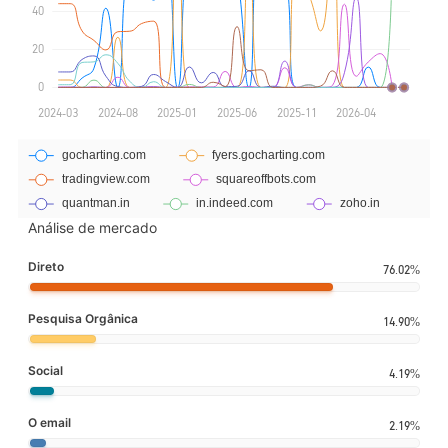
Análise de mercado
Direto
76.02%
Pesquisa Orgânica
14.90%
Social
4.19%
O email
2.19%