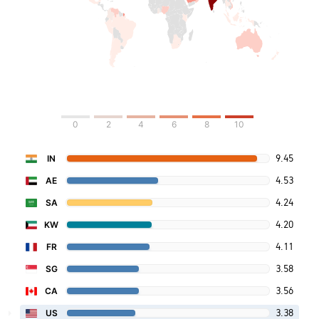
0
2
4
6
8
10
9.45
IN
4.53
AE
4.24
SA
4.20
KW
4.11
FR
3.58
SG
3.56
CA
3.38
US