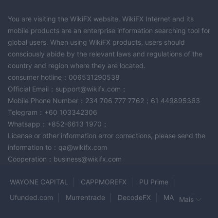
You are visiting the WikiFX website. WikiFX Internet and its
mobile products are an enterprise information searching tool for
global users. When using WikiFX products, users should
consciously abide by the relevant laws and regulations of the
country and region where they are located.
consumer hotline：006531290538
Official Email：support@wikifx.com；
Mobile Phone Number：234 706 777 7762；61 449895363
Telegram：+60 103342306
Whatsapp：+852-6613 1970；
License or other information error corrections, please send the
information to：qa@wikifx.com
Cooperation：business@wikifx.com
WAYONE CAPITAL
CAPPMOREFX
PU Prime
Ufunded.com
Murrentrade
DecodeFX
MACRO
Mais
Spec Markets
Fyntura
LORD PRIME
Zipphy