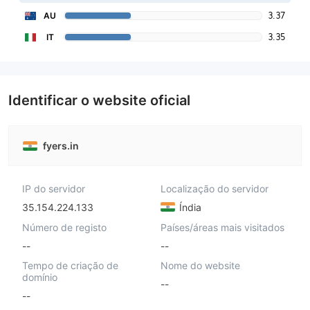
3.37
AU
3.35
IT
Identificar o website oficial
fyers.in
IP do servidor
Localização do servidor
35.154.224.133
Índia
Número de registo
Países/áreas mais visitados
--
--
Tempo de criação de
Nome do website
domínio
--
--