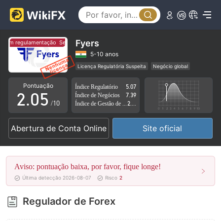
0
1
2
Fyers
em regulamentação
Sem regulamentação
0
3
5-10 anos
Licença Regulatória Suspeita
Negócio global
1
4
Risco potencial alto
Pontuação
Índice Regulatório
5.07
2
.
0
5
Índice de Negócios
7.39
/10
Índice de Gestão de Risco
2.76
3
1
6
Abertura de Conta Online
Site oficial
4
2
7
5
3
8
Aviso: pontuação baixa, por favor, fique longe!
6
4
9
Última detecção 2026-08-07
Risco
2
7
5
Regulador de Forex
8
6