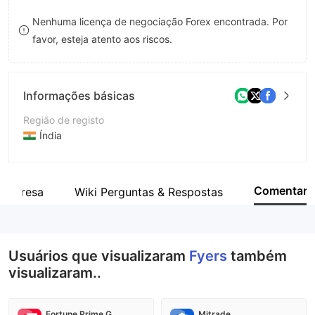
9
7
Nenhuma licença de negociação Forex encontrada. Por
favor, esteja atento aos riscos.
8
9
Informações básicas
Região de registo
Índia
Anos de operação
5-10 anos
Comentar
empresa
Wiki Perguntas & Respostas
Empresa
Fyers Securities Pvt Ltd
Usuários que visualizaram
Fyers
também
visualizaram..
Fortune Prime Global
Mitrade