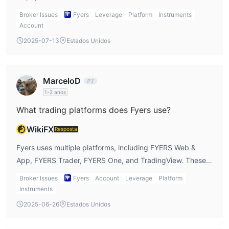
Broker Issues
Fyers
Leverage
Platform
Instruments
Account
2025-07-13
Estados Unidos
MarceloD
1-2 anos
What trading platforms does Fyers use?
WikiFX
Resposta
Fyers uses multiple platforms, including FYERS Web &
App, FYERS Trader, FYERS One, and TradingView. These
platforms are available on web and mobile devices,
Broker Issues
Fyers
Account
Leverage
Platform
offering versatility for traders.
Instruments
2025-06-26
Estados Unidos