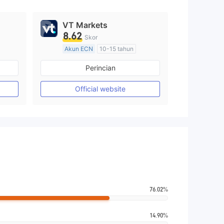
VT Markets
8.62
Skor
Akun ECN
10-15 tahun
Diatur di Australia
Perincian
Market Maker (MM)
Lisensi Penuh MT4
Official website
76.02%
14.90%