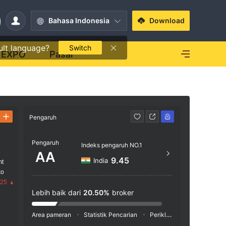
Bahasa Indonesia
Download
ult language?
Switch
EXPO
Pasar
Pengaruh
Kontak
Pengaruh
+91 
Indeks pengaruh NO.1
AA
https
9.45
India
mt
ko
No. 22
.25
Nagar,
Lebih baik dari
20.50%
broker
2
Area pameran
Statistik Pencarian
Periklanan
Indeks Medi