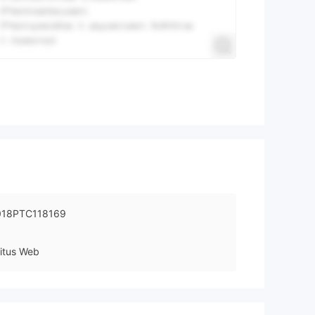
18PTC118169
itus Web