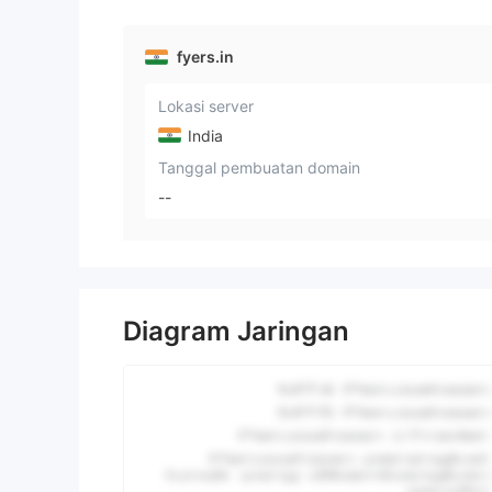
fyers.in
Lokasi server
India
Tanggal pembuatan domain
--
Diagram Jaringan