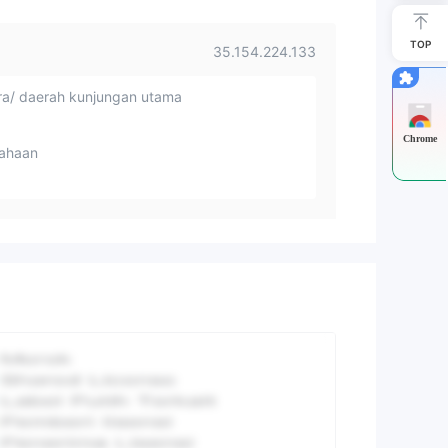
TOP
35.154.224.133
a/ daerah kunjungan utama
Chrome
ahaan