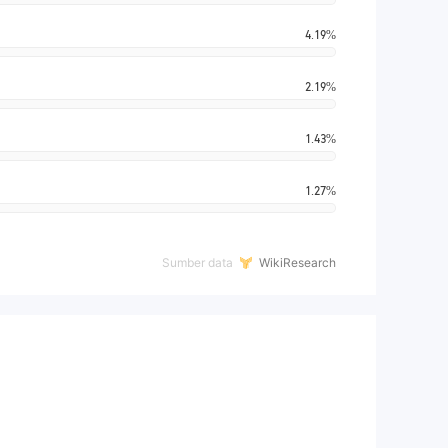
4.19%
2.19%
1.43%
1.27%
Sumber data
WikiResearch