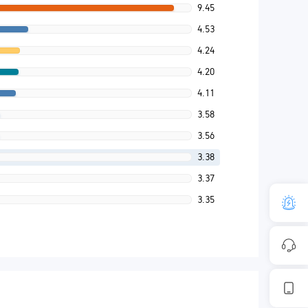
9.45
4.53
4.24
4.20
4.11
3.58
3.56
3.38
3.37
3.35