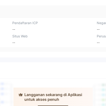
Pendaftaran ICP
Negar
--
--
Situs Web
Perus
--
--
Langganan sekarang di Aplikasi
untuk akses penuh
Fyers