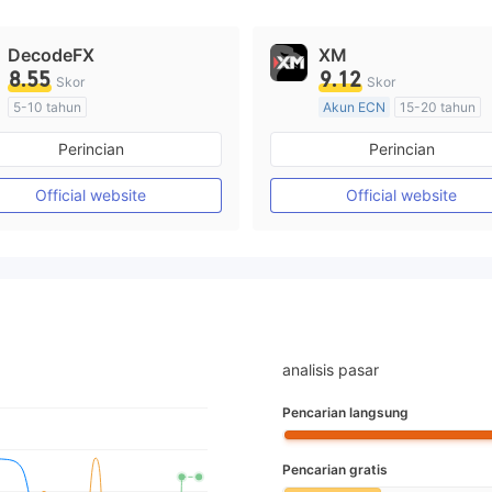
DecodeFX
XM
8.55
9.12
Skor
Skor
5-10 tahun
Akun ECN
15-20 tahun
Diatur di Australia
Diatur di Australia
Perincian
Perincian
Market Maker (MM)
Market Maker (MM)
Lisensi Penuh MT4
Lisensi Penuh MT4
Official website
Official website
analisis pasar
Pencarian langsung
Pencarian gratis