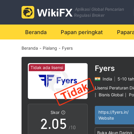
Aplikasi Global Pencarian
Regulasi Broker
0
Beranda
Papan peringkat
Papar
Beranda
-
Pialang
-
Fyers
1
2
Fyers
Tidak ada lisensi
India
|
5-10 ta
0
3
Lisensi Peraturan Di
Bisnis Global
Po
|
|
1
4
https://fyers.in/
Skor
2
.
0
5
Website
/10
Buka Akun Daring