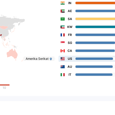
IN
AE
SA
KW
FR
SG
CA
Amerika Serikat
US
AU
IT
10