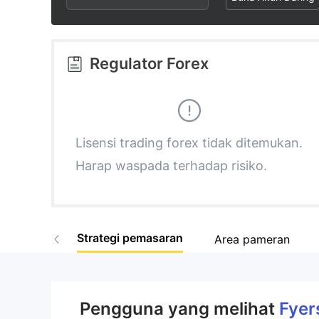
3
1
6
4
2
7
Regulator Forex
5
3
8
6
4
9
Lisensi trading forex tidak ditemukan.
Harap waspada terhadap risiko.
7
5
8
6
Strategi pemasaran
Area pameran
9
7
8
Pengguna yang melihat
Fyer