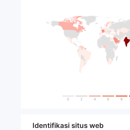
0
2
4
6
8
Identifikasi situs web