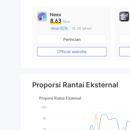
9
Neex
8.63
Skor
Akun ECN
15-20 tahun
Diatur di Australia
Perincian
Market Maker (MM)
Lisensi Penuh MT4
Official website
Proporsi Rantai Eksternal