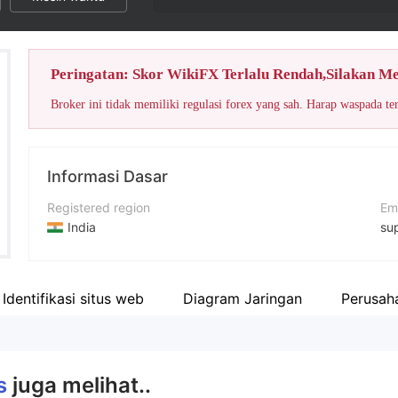
Peringatan: Skor WikiFX Terlalu Rendah,Silakan M
Broker ini tidak memiliki regulasi forex yang sah. Harap waspada te
Informasi Dasar
Registered region
Em
India
su
Periode operasi
No
5-10 tahun
+9
Identifikasi situs web
Diagram Jaringan
Perusaha
Nama perusahaan
Si
Fyers Securities Pvt Ltd
htt
s
juga melihat..