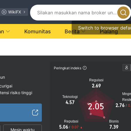
WikiFX
Switch to browser defa
an
Komunitas
Berita
Pialang
Peringkat indeks
hun
Regulasi
2.69
curigai
tensi risiko tinggi
Mng
Teknologi
Resi
4.57
2.05
2.76
/
0
Reputasi
Bisnis
5.06
7.39
/
0.07
Mesin waktu