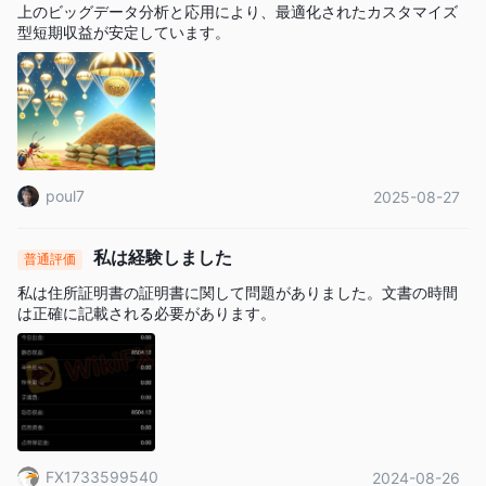
上のビッグデータ分析と応用により、最適化されたカスタマイズ
ーク（FinCEN）によって規制されています。
型短期収益が安定しています。
同社は暗号通貨関連の活動を規制基準に準拠して行うための
Crypto-Licenceを保持しています。ライセンス番号
31000262677236は、彼らの正当性と規制要件への遵守をさら
に確認しています。
取引商品
poul7
2025-08-27
Lucky Ant Tradingは、MetaTrader 5プラットフォームを通じて
さまざまな金融市場へのアクセスを提供する外国為替（Forex）
私は経験しました
普通評価
およびCFDブローカーです。
外国為替市場
私は住所証明書の証明書に関して問題がありました。文書の時間
では、EUR/USDやUSD/JPYなどの主要通貨ペアを
は正確に記載される必要があります。
取引することができます。Lucky Antは、狭いスプレッド、高い
レバレッジ（最大500倍）、24時間/5日間の市場アクセスなどの
特徴を誇っています。
株式CFD取引
また、
も提供しており、株式を直接所有せずに上
場企業のパフォーマンスに参加することができます。
暗号通貨
デジタルアセットに興味がある方には、Lucky Antは
FX1733599540
2024-08-26
CFD
を提供しています。これにより、Bitcoinなどの暗号通貨の