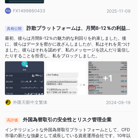
連する手数料についての詳細な情報が不足しているため、クライ
FX1499860433
2025-11-09
アントは口座への資金の供給や引き出しのコストや利便性につい
て不確実な状況になっています。
限られたカスタマーサポートチャネル：
Lucky Ant Tradingは、
詐欺プラットフォームは、月間8-12％の利益を
真相公開
ウェブサイトやメールを通じて登録フォームを介してカスタマー
謳っていますが、すべてが嘘です。
最初、彼らは月間8-12％の魅力的な利回りを約束しました。後
サポートを提供していますが、ライブチャットや電話サポートな
に、彼らはデータを密かに改ざんしましたが、私はそれを見つけ
どの追加のサポートチャネルがないため、クライアントはトレー
ました。彼らはそれを認めず、私のメッセージを読んだり返信し
たりすることを拒否し、私をブロックしました。
ディング時間中に問題を迅速に解決したり、支援を受けたりする
能力が制限されています。
教育リソースとツールがありません：
Lucky Ant Tradingは、ク
+1
ライアントがトレーディングスキルを向上させたり市場の動向に
ついて情報を得たりするのに役立つ教育リソースやツールを提供
していません。教育資料やツールは、初心者から経験豊富なトレ
ーダーまで、知識と戦略を向上させたい人々にとって価値があり
外匯天眼中文繁体
2024-09-19
ます。
外国為替取引の安全性とリスク管理企業
規制状況
高評価
インテリジェントな外国為替取引プラットフォームとして、CFD
Lucky Ant Tradingは規制の監督下で運営されています。現在、
市場の新たな強豪として成長している資産運用会社です。10年以
Lucky Ant Tradingはアメリカの金融犯罪取締ネットワ