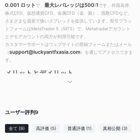
0.001 ロット
最大レバレッジは500:1
で、
です。外国為替、
株式CFD、仮想通貨CFD、金属CFD（金、銀）、指数CFDなど、
さまざまな資産で狭いスプレッドを提供しています。取引プラッ
トフォームはMetaTrader 5（MT5）で、Metatraderアカウント
とデモアカウントの両方が利用可能です。
カスタマーサポートはウェブサイトの登録フォームまたはメール
support@luckyantfxasia.com
（
）を通じてアクセスできま
す。
メリットとデメリット
メリット:
FinCENの規制:
アメリカ合衆国の金融犯罪取締ネットワーク
（FinCEN）の規制を受けていることは、クライアントに対して規
制基準への準拠と資金のセキュリティに関する保証を提供しま
ユーザー評判
9
す。
幅広い取引可能な資産:
Lucky Ant Tradingは外国為替、株式
CFD、仮想通貨CFD、金属CFD（金、銀）、指数CFDなど、さま
全て
(9)
高評価
(5)
普通評価
(1)
真相公開
(3)
ざまな金融市場へのアクセスを提供しています。この多様性によ