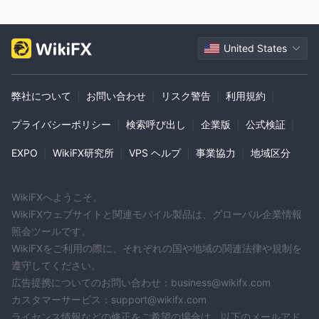
申込書に記入：
申込書には、ユーザー名、メールアドレス、電話
番号などの個人情報が通常要求されます。また、KYC規制に準拠
するために、何らかの身分証明書を提供する必要があります。
United States
口座に資金を入金（実際の口座のみ）：
実際の口座を選択した場
合、取引を開始するために最低入金額で口座に資金を入れる必要
があります。Lucky Antではさまざまな支払い方法を提供してい
弊社について
|
お問い合わせ
|
リスク警告
|
利用規約
|
るため、最適な方法を選択してください。
プライバシーポリシー
|
検索呼び出し
|
企業版
|
公式検証
|
MetaTrader 5をダウンロードしてインストール：
Lucky Antは取
引にMetaTrader 5プラットフォームを利用しています。コンピュ
EXPO
|
WikiFX研究所
|
VPS ヘルプ
|
事業協力
|
地域区分
ーターまたはモバイルデバイスにプラットフォームをダウンロー
ドしてインストールします。
アカウントにログイン：
実際の口座に資金を入金した後（または
WikiFXへようこそ。
デモ口座の場合は申込プロセスを完了した後）、ログイン資格情
WikiFXウェブサイトと関連モバイル製品は、グローバル企業情報
報を使用してMetaTrader 5プラットフォームを介してLucky Ant
照会ツールです。
Tradingアカウントにアクセスします。
WikiFXをご利用の際に、それぞれの国や地域の関連法律や規制を
遵守してください。
レバレッジ
広告提携についてのお問い合わせ：business@wikifx.com
Lucky Ant Tradingは、外国為替、仮想通貨CFD、金属CFD、指
カスタマーサービス：support@wikifx.com
数CFDなど、いくつかの製品で最大レバレッジ比率500：1を提供
ライセンス情報などの修正をご希望の場合は、以下のメールアド