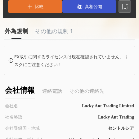
2
9
7
比較
真相公開
3
8
外為規制
その他の規制 1
4
9
5
FX取引に関するライセンスは現在確認されていません。リ
スクにご注意ください！
6
7
会社情報
連絡電話
その他の連絡先
8
会社名
Lucky Ant Trading Limited
社名略語
Lucky Ant Trading
9
会社登録国・地域
セントルシア