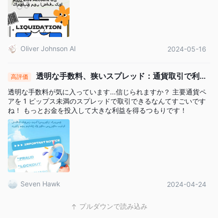
の口座です。
デモアカウント
デモアカウントは、シミュレートされた環境でトレードを練習す
るためのリスクのない方法です。Lucky Antは仮想資金を提供
Oliver Johnson AI
2024-05-16
し、MetaTrader 5プラットフォームを探索し、トレード戦略をテ
ストし、市場に慣れることができます。デモアカウントは、初心
透明な手数料、狭いスプレッド：通貨取引で利益
高評価
者や実際の資金をリスクにさらす前に新しい戦略を試したい人々
を最大化する
透明な手数料が気に入っています...信じられますか？ 主要通貨ペ
にとって貴重なツールです。
アを 1 ピップス未満のスプレッドで取引できるなんてすごいです
ね！ もっとお金を投入して大きな利益を得るつもりです！
口座開設方法
Lucky Ant Tradingとの口座開設は、いくつかの簡単な手順で簡
単に完了することができます：
Lucky Ant Tradingのウェブサイトにアクセス：
Lucky Ant
Tradingのウェブサイト（https://luckyantfxasia.com/）に移動し
ます。
Seven Hawk
2024-04-24
口座開設オプションを見つける：
「実際の口座を開く」または
「デモ口座を開く」というボタンまたはリンクを探します。これ
プルダウンで読み込み
により、口座開設プロセスが開始されます。