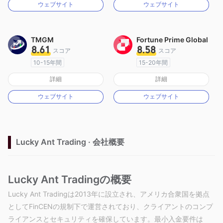
ウェブサイト
ウェブサイト
MT4フルライセンス
MT4フルライセンス
TMGM
Fortune Prime Global
8.61
8.58
スコア
スコア
10-15年間
15-20年間
オーストラリア規制
オーストラリア規制
詳細
詳細
マーケットメイキングライセンス（MM）
マーケットメイキングライセンス（MM）
ウェブサイト
ウェブサイト
MT4フルライセンス
MT4フルライセンス
Lucky Ant Trading · 会社概要
Lucky Ant Tradingの概要
Lucky Ant Tradingは2013年に設立され、アメリカ合衆国を拠点
としてFinCENの規制下で運営されており、クライアントのコンプ
ライアンスとセキュリティを確保しています。最小入金要件は