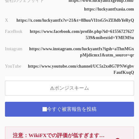
会社のウェブサイト
https://www.luckyantfxgroup.com/
https://luckyantfxasia.com
X
https://x.com/luckyantfx?s=21&t=8BuuVl1tsG5vZE8dbYeRyQ
FaceBook
https://www.facebook.com/profile.php?id=61556727627
539&mibextid=YMEMSu
Instagram
https://www.instagram.com/luckyantfx?igsh=aThnMGx
pMjdicmx1&utm_source=qr
YouTube
https://www.youtube.com/channel/UC5z2xs8G7PNWgbv
FaufKxqQ
ポンジスキーム
今すぐ被害報告を投稿
注意：WikiFXでの評価が低すぎます、利用しないでください