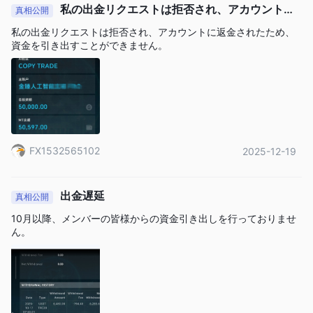
り、トレーダーは異なる市場を探索し、ポートフォリオを多様化
私の出金リクエストは拒否され、アカウントに
真相公開
することができます。
返金されたため、資金を引き出すことができません。
私の出金リクエストは拒否され、アカウントに返金されたため、
最大レバレッジが500:1まで:
高いレバレッジの利用は、トレーダ
資金を引き出すことができません。
ーの潜在的な利益を増幅することができます。ただし、高いレバ
レッジは大きな損失のリスクも増加させるため、経験豊富なトレ
ーダーに適しており、関連するリスクを理解し管理できる方に適
しています。
狭いスプレッドと手数料のリベート:
Lucky Ant Tradingは狭いス
プレッドを強調しており、クライアントの取引コストを削減する
FX1532565102
2025-12-19
ことができます。さらに、手数料のリベートは、クライアントが
取引手数料の返金や割引を受けることを示しており、コストをさ
らに削減する可能性があります。
出金遅延
真相公開
MetaTrader 5プラットフォームへのアクセス:
Lucky Ant Trading
10月以降、メンバーの皆様からの資金引き出しを行っておりませ
は、高度なチャートツール、カスタマイズオプション、自動取引
ん。
戦略との互換性で知られる人気のある機能豊富な取引プラットフ
ォームであるMetaTrader 5（MT5）プラットフォームを利用して
います。
デメリット：
入出金方法と手数料の透明性に制限があります：
入出金方法や関