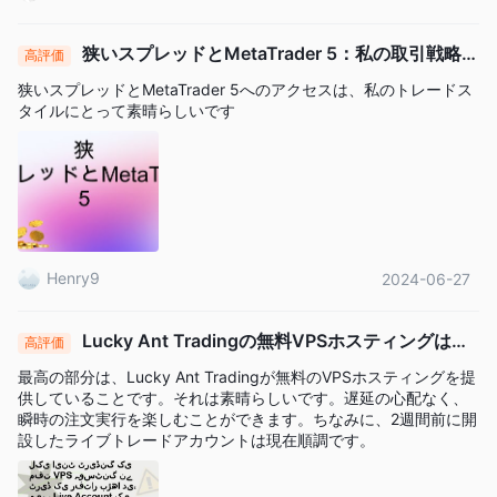
価格変動を予想することができますが、実際にはそれらを所有す
狭いスプレッドとMetaTrader 5：私の取引戦略に
る必要はありません。
高評価
ぴったりの組み合わせ
Lucky Antは金や銀のCFDも取り扱っており、高いレバレッジを
狭いスプレッドとMetaTrader 5へのアクセスは、私のトレードス
活用してこれらの貴金属をUSDやAUDなどの通貨と取引すること
タイルにとって素晴らしいです
ができます。
インデックスCFD取引
最後に、Lucky Antは
を可能にしていま
す。これは、米国のS&P 500や英国のFTSE 100などの株価指数
のパフォーマンスについて予想することができます。
口座の種類
Henry9
2024-06-27
Lucky Ant Tradingは、メタトレーダーアカウントとデモアカウ
ントの2つの主要な口座タイプを提供しています。
Lucky Ant Tradingの無料VPSホスティングは、
高評価
メタトレーダーアカウント
トレードのスピードを向上させ、私のライブアカウントの
最高の部分は、Lucky Ant Tradingが無料のVPSホスティングを提
Lucky Antは、MetaTrader 5との協力により、使いやすい市場検
成功を高めています
供していることです。それは素晴らしいです。遅延の心配なく、
索、狭いスプレッド、優れた約定力とともに幅広いツールを統合
瞬時の注文実行を楽しむことができます。ちなみに、2週間前に開
しています。Lucky Antでは、高いレバレッジ（最大500倍）な
設したライブトレードアカウントは現在順調です。
どの機能を提供しており、これにより利益と損失の両方が拡大さ
れますので、リスクに慣れた経験豊富なトレーダーに最適な実際