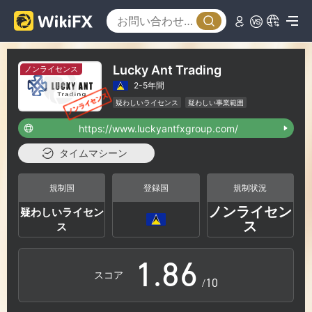
2
0
3
1
Lucky Ant Trading
ノンライセンス
2-5年間
4
2
疑わしいライセンス
疑わしい事業範囲
ハイリスクレベル
https://www.luckyantfxgroup.com/
5
3
タイムマシーン
6
4
規制国
登録国
規制状況
ノンライセン
疑わしいライセン
0
7
5
ス
ス
1
.
8
6
スコア
/10