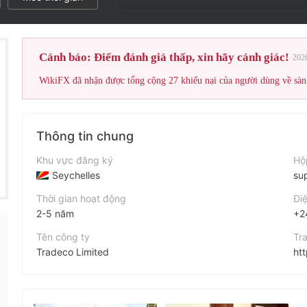
Điểm đánh gi
Cảnh báo: Điểm đánh giá thấp, xin hãy cảnh giác!
202
Thông tin chung
Khu vực đăng ký
Hộ
Seychelles
su
Thời gian hoạt động
Điệ
2-5 năm
+2
Tên công ty
Tr
Tradeco Limited
ht
Viết tắt
Địa
t4trade
F20