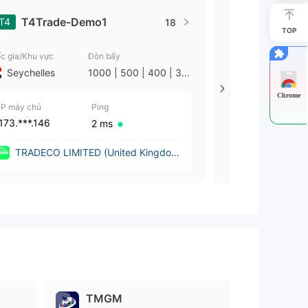
T4Trade-Demo1
T4Trade
T4
MT4
18
TOP
c gia/Khu vực
Đòn bẩy
Quốc gia/Khu vực
Seychelles
1000 | 500 | 400 | 30
Seychelles
0 | 250 | 200 | 100 | 5
0 | 30 | 25 | 20 | 10 |
Chrome
IP máy chủ
5 | 3 | 2 | 1
Ping
IP máy chủ
173.***.146
173.***.144
2 ms
TRADECO LIMITED (United Kingdo
TRADECO L
m)
m)
TMGM