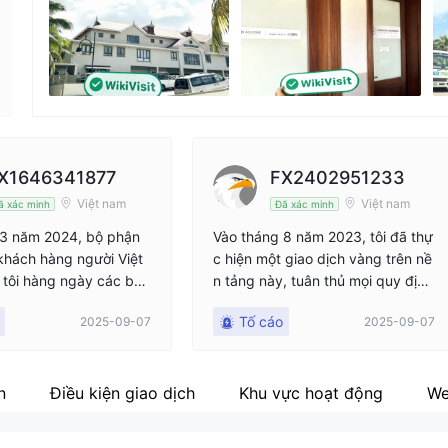
Nhân viên doanh nghiệp
Fa
--
ht
X1646341877
FX2402951233
Việt nam
Việt nam
ã xác minh
Đã xác minh
 3 năm 2024, bộ phận
Vào tháng 8 năm 2023, tôi đã thự
khách hàng người Việt
c hiện một giao dịch vàng trên nề
 tôi hàng ngày các báo
n tảng này, tuân thủ mọi quy định
tra ngược dữ liệu hàng
của nền tảng và thậm chí chụp ả
Tố cáo
2025-09-07
2025-09-07
24", khẳng định rằng:
nh màn hình lịch sử giao dịch. Nă
đã kiểm tra ngược chiế
m nay, tôi muốn rút 90.000 nhân
o dịch một mặt hàng nô
dân tệ tiền gốc từ tài khoản để q
g dữ liệu ba năm trướ
uay vòng vốn, nhưng nhân viên c
n
Điều kiện giao dịch
Khu vực hoạt động
We
 tỷ lệ thắng 95% và lợi
hăm sóc khách hàng người Việt đ
g tháng 20%". Họ thậm
ột nhiên nói: "Hệ thống đã truy xu