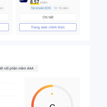
8.57
Điểm
ăm
Tài khoản ECN
10-15 năm
Đăng ký tại Nước Úc
Chi tiết
GP Tạo lập Thị trường Ngoại hối (MM)
GP Tạo lập Thị trường Ngoại hối (MM)
MT4 Chính thức
Trang web chính thức
ết nối phần mềm AAA