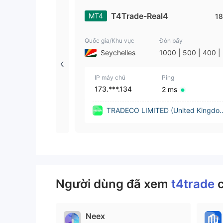
T4Trade-Real4
MT4
18
Quốc gia/Khu vực
Đòn bẩy
Seychelles
1000 | 500 | 400 |
0 | 250 | 200 | 100 
0 | 30 | 25 | 20 | 10
IP máy chủ
5 | 3 | 2 | 1
Ping
173.***.134
2 ms
TRADECO LIMITED (United Kingdo
m)
Người dùng đã xem
t4trade
Neex