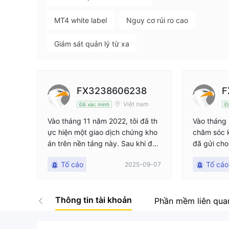
MT4 white label
Nguy cơ rủi ro cao
Giám sát quản lý từ xa
FX3238606238
F
Việt nam
Đã xác minh
Đ
Vào tháng 11 năm 2022, tôi đã th
Vào tháng
ực hiện một giao dịch chứng kho
chăm sóc 
án trên nền tảng này. Sau khi đón
đã gửi cho
g vị thế, tôi còn lại 60.000 tệ tiền
cáo "Kiểm 
Tố cáo
Tố cáo
2025-09-07
gốc trong tài khoản. Tôi đã chụp
hóa năm 20
màn hình và lưu lại số dư. Năm na
"Nền tảng 
y, tôi muốn rút tiền để đóng học p
n lược gia
Thông tin tài khoản
hí cho con, nhưng khi đăng nhập
ng sản bằn
Phần mềm liên qua
vào tài khoản, tôi chỉ thấy có 20.0
c, cho thấy
00 tệ! Tôi đã liên hệ với bộ phận c
nhuận hàn