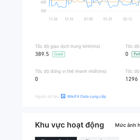
Tốc độ giao dịch trung bình(ms)
Tốc độ
389.5
0
Good
Perf
Tốc độ đóng vị thế nhanh nhất(ms)
Tốc độ
0
1296
Nguồn dữ liệu
WikiFX Data cung cấp
Khu vực hoạt động
Mức ảnh 