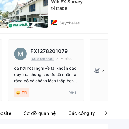
WikiFX Survey
cebook
t4trade
tps://www.facebook.com/t4trade.official
Seychelles
FX1278201079
Carlos
Mexico
Chưa xác nhận
Chưa xác 
đã hơi hoài nghi về tài khoản đặc
Tôi không biết nh
50
quyền...nhưng sau đó tôi nhận ra
Cent, nhưng hóa r
rằng nó có chênh lệch thấp hơn n
chọn tuyệt vời ch
hiều cho giao dịch Forex theo thời
đầu. Phí cũng ổ
Tốt
Tốt
06-11
gian thực, và những nghi ngờ của
ch (Spread) trun
tôi đã biến mất.
ặp chính là 1.8 p
oa hồng.
bsite
Sơ đồ quan hệ
Các công ty liên quan