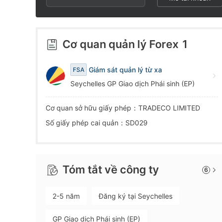
2
4
3
5
Cơ quan quản lý Forex
1
4
6
Giám sát quản lý từ xa
FSA
Seychelles GP Giao dịch Phái sinh (EP)
5
7
Cơ quan sở hữu giấy phép：TRADECO LIMITED
6
8
Số giấy phép cai quản：SD029
7
9
Tóm tắt về công ty
6
8
2-5 năm
Đăng ký tại Seychelles
9
GP Giao dịch Phái sinh (EP)