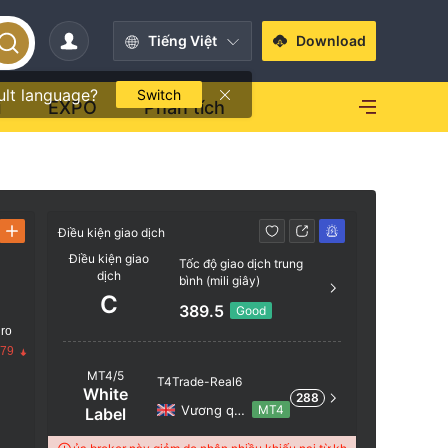
Tiếng Việt
Download
ult language?
Switch
i
EXPO
Phân tích
Điều kiện giao dịch
Điều kiện gi
Điều kiện giao
Tốc độ giao dịch trung
dịch
bình (mili giây)
AAA
C
389.5
Good
 ro
AA
.79
MT4/5
T4Trade-Real6
White
288
Vương quốc Anh
MT4
Label
A