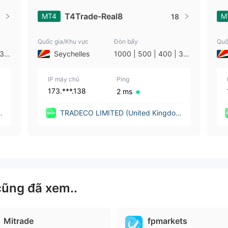
T4Trade-Real8
MT4
M
18
Quốc gia/Khu vực
Đòn bẩy
Quố
 30
Seychelles
1000 | 500 | 400 | 30
| 5
0 | 250 | 200 | 100 | 5
 |
0 | 30 | 25 | 20 | 10 |
IP máy chủ
5 | 3 | 2 | 1
Ping
173.***.138
2 ms
TRADECO LIMITED (United Kingdo
m)
cũng đã xem..
Mitrade
fpmarkets