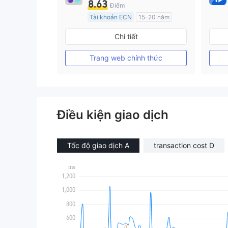
8.63
Điểm
Tài khoản ECN
15-20 năm
Đăng ký tại Nước Úc
Chi tiết
GP Tạo lập Thị trường Ngoại hối (MM)
MT4 Chính thức
Trang web chính thức
Điều kiện giao dịch
Tốc độ giao dịch A
transaction cost D