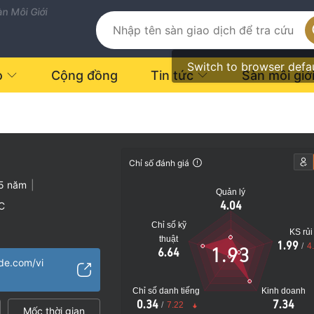
n Môi Giới
Switch to browser defa
o
Cộng đồng
Tin tức
Sàn môi giớ
Chỉ số đánh giá
5 năm
|
Quản lý
4.04
 C
Chỉ số kỹ
KS rủi
thuật
les
1.99
/
4
1.93
6.64
sinh (EP)
de.com/vi
Nguy cơ rủi ro cao
Chỉ số danh tiếng
Kinh doanh
từ xa
0.34
7.34
/
7.22
Mốc thời gian