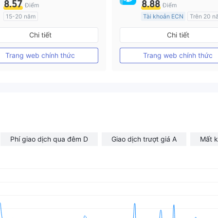
8.57
8.88
Điểm
Điểm
15-20 năm
Tài khoản ECN
Trên 20 n
Đăng ký tại Nước Úc
Đăng ký tại Nước Úc
Chi tiết
Chi tiết
GP Tạo lập Thị trường Ngoại hối (MM)
Tự tìm hiểu
MT4 Chính thức
Trang web chính thức
Trang web chính thức
Phí giao dịch qua đêm D
Giao dịch trượt giá A
Mất k