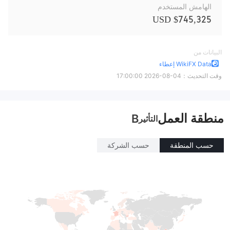
الهامش المستخدم
$745,325 USD
البيانات من
WikiFX Data إعطاء
وقت التحديث：
2026-08-04 17:00:00
منطقة العمل
B
التأثير
حسب المنطقة
حسب الشركة