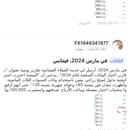
صحيحة." بل هددوني قائلين: "إذا استمررت في تقديم الشكوى، سأجمد الـ
20,000 يوان المتبقية تحت بند 'الاستجواب الخبيث للبيانات'."
2025-09-07
فيتنام
FX1646341877
خلال عام واحد
موثق
في مارس 2024، فيتنامي
البلاغات
في مارس 2024، أرسل لي خدمة العملاء الفيتنامية تقارير يومية بعنوان "ت
قارير اختبار البيانات السلعية لعام 2024"، مدعين أن "المنصة اختبرت استر
اتيجية تداول لمنتج زراعي معين باستخدام بيانات السنوات الثلاث الماضية،
وأظهرت معدل فوز بنسبة 95٪ وعوائد شهرية بنسبة 20٪". حتى أنهم أرفق
وا منحنيات اختبار مفصلة وبيانات الأرباح. صدقتهم واستثمرت 100,000 يوا
ن، والتي كنت قد ادخرتها لتوسيع عملي. ومع ذلك، بعد أسبوعين فقط من ال
تداول، تعرضت لخسائر في خمس صفقات متتالية بسبب "إشارات بيانات خ
اطئة" من المنصة، مما أدى إلى خسارة إجمالية قدرها 70,000 يوان! واجه
ت خدمة العملاء، فقالوا: "بيانات الاختبار تعكس الماضي فقط. تقلبات السو
ق في 2024 تجاوزت التوقعات، والخسائر هي مخاطرة طبيعية". كان واض
حًا أنهم كانوا يستخدمون تقارير اختبار مزيفة لخداعي لإيداع الأموال!