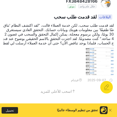
FX3848428166
خلال عام واحد
موثق
لقد قدمت طلب سحب
البلاغات
لقد قدمت طلب سحب، لكن خدمة العملاء قالت، "لقد اكتشف النظام 'تناق
ضًا طفيفًا' بين معلومات هويتك وبيانات حسابك. التحقق العادي سيستغرق
30 يومًا، ولكن برسوم معجلة، يمكن إكمال التحقق والسحب في غضون 2
4 ساعة." كنت مصدومًا. لقد اجتزت التحقق بالاسم الحقيقي بوضوح عند فت
ح الحساب، فلماذا يوجد تناقض الآن؟ حتى أن خدمة العملاء أرسلت لي لقط
ة شاشة لبيانات التحقق غير الطبيعية، والتي ذكرت، "تطابق 89٪، يتطلب م
عالجة معجلة إلى 99٪." لقد هددوني قائلين، "إذا لم أدفع رسوم المعالجة ال
معجلة في غضون 7 أيام، سيتم تجميد حسابي ولن أتمكن أبدًا من سحب أم
والي!" بعد انتظار ثلاثة أيام، كان التحقق لا يزال "قيد الانتظار."
2025-09-07
فيتنام
اسحب للأعلى للمزيد
تحقق من تنظيم الوسطاء عالميًا
تحميل