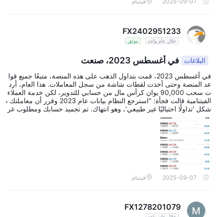
2025-09-07
فيتنام
FX2402951233
خلال عام واحد
موثق
في أغسطس 2023، صنعت
البلاغات
في أغسطس 2023، قمت بتداول الذهب على هذه المنصة، متبعًا جميع قوا
عد المنصة وحتى أخذت لقطات شاشة من سجل المعاملات. هذا العام، أرد
ت سحب 90,000 يوان كرأس مال من حسابي للتدوير، لكن خدمة العملاء
الفيتنامية قالت فجأة: "استرجع النظام بيانات عام 2023 وقرر أن معاملتك ت
شكل 'تداولًا احتياليًا غير طبيعي'، وهو انتهاك. تم تجميد حسابك ومطلوب غر
امة قدرها 30,000 يوان لإلغاء التجميد." كنت مصدومًا. كيف يمكن اعتباره ت
داولًا احتياليًا عندما قمت بمعاملة واحدة فقط؟ واجهتهم بلقطات الشاشة لم
عاملة 2023 والجدول الزمني، لكن موظفي خدمة العملاء ما زالوا يرفضون
الاعتراف بخطئهم، قائلين: "بيانات المنصة تؤكد أن النظام صحيح. إما دفع ال
غرامة أو سيتم تجميد حسابك بشكل دائم."
2025-09-07
فيتنام
FX1278201079
خلال عام واحد