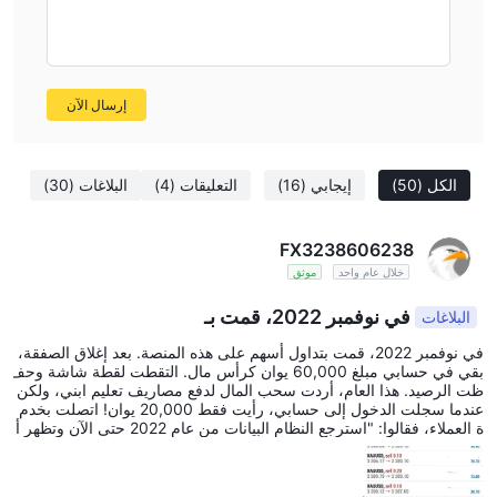
إرسال الآن
الكل
(50)
إيجابي
(16)
التعليقات
(4)
البلاغات
(30)
FX3238606238
خلال عام واحد
موثق
في نوفمبر 2022، قمت بـ
البلاغات
في نوفمبر 2022، قمت بتداول أسهم على هذه المنصة. بعد إغلاق الصفقة،
بقي في حسابي مبلغ 60,000 يوان كرأس مال. التقطت لقطة شاشة وحف
ظت الرصيد. هذا العام، أردت سحب المال لدفع مصاريف تعليم ابني، ولكن
عندما سجلت الدخول إلى حسابي، رأيت فقط 20,000 يوان! اتصلت بخدم
ة العملاء، فقالوا: "استرجع النظام البيانات من عام 2022 حتى الآن وتظهر أ
نك سحبت 40,000 يوان، لذا رصيدك صحيح." واجهتهم بلقطة شاشة لرصي
دي عام 2022 وكشوفات حسابي البنكية، لكن موظف خدمة العملاء أصر قا
ئلاً: "لقد قمت بتعديل لقطة الشاشة باستخدام الفوتوشوب، وبيانات المنصة