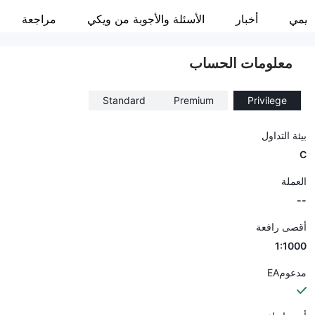
t4trade
نظيمي
أخبار
الأسئلة والأجوبة من ويكي
مراجعة
موظفو الشركة
--
معلومات الحساب
Standard
Premium
Privilege
بيئة التداول
C
العملة
--
أقصى رافعة
1:1000
مدعومEA