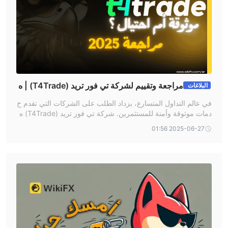
المكافآت
هناك مكافأة بنسبة 100%، مكافأة بنسبة 40%، ومكافأة ترحيبية بنسبة
20% تصل إلى 2000 دولار.
مراجعة وتقييم لشركة تي فور تريد (T4Trade) | ه
البلاغات
ل تستطيع الوثوق بها ؟
في عالم التداول المتسارع، يزداد الطلب على الشركات التي تقدم خ
دمات موثوقة وآمنة للمستثمرين. شركة تي فور تريد (T4Trade) ه
ي إحدى هذه الشركات التي نمت بسرعة لتقديم حلول تداول شامل
2025-06-27 01:56
ة، لكن هل تستحق الثقة؟ في هذا التقييم الشامل، سنقوم بمراجعة
كافة تفاصيل الشركة، بما في ذلك تراخيصها، منتجاتها، منصاتها، وأنو
اع الحسابات، لنساعدك في اتخاذ القرار الصحيح.