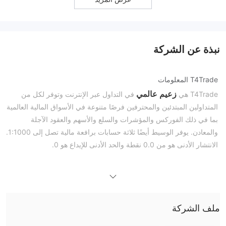
نبذة عن الشركة
T4Trade المعلومات
زعيم عالمي
T4Trade هي
في التداول عبر الإنترنت وتوفر لكل من
المتداولين المبتدئين والمحترفين فرصًا متنوعة في الأسواق المالية العالمية
بما في ذلك الفوركس والمؤشرات والسلع والأسهم والعقود الآجلة
والمعادن. يوفر الوسيط أيضًا ثلاثة حسابات برافعة مالية تصل إلى 1:1000.
الانتشار الأدنى هو من 0.0 نقطة والحد الأدنى للإيداع هو 0.
المزايا والعيوب
T4Trade هل هو شرعي؟
تنظم FSA T4Trade برقم ترخيص SD029 ونوع الترخيص هو ترخيص
الفوركس للتجزئة. ومع ذلك، فإن الوضع الحالي "المنظم الخارجي" ليس
بنفس قدر الأمان المتوفر في الوضع المنظم.
ملف الشركة