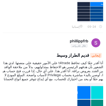
05-24
إسبانيا
phillippfrb
خلال عام واحد
قديم الطراز وسيط
إيجابي
أنا أقدر حقًا كيف تحافظ t4trade على الأمور حقيقية على منصتها. لدي هذا
الشعور بأن هدفهم الرئيسي هو الاحتفاظ بمتداوليهم، بدلاً من ملاحقة الوافد
ين الجدد بعروض براقة. أنا أقدر هذا. على أي حال، إذا قررت فتح حساب هن
ا، أوصي بالبدء مباشرة بحساب Privilege لأسباب واضحة. المبلغ المودع لا
يهم حقًا أو يحد من اختيارك للحساب، مع أي إيداع تتوفر جميع أنواع الحسابا
ت الثلاثة.