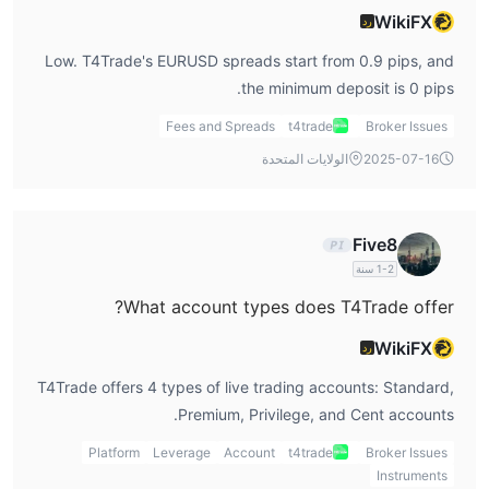
WikiFX
رد
Low. T4Trade's EURUSD spreads start from 0.9 pips, and
the minimum deposit is 0 pips.
Fees and Spreads
t4trade
Broker Issues
2025-07-16
الولايات المتحدة
Five8
1-2 سنة
What account types does T4Trade offer?
WikiFX
رد
T4Trade offers 4 types of live trading accounts: Standard,
Premium, Privilege, and Cent accounts.
Platform
Leverage
Account
t4trade
Broker Issues
Instruments