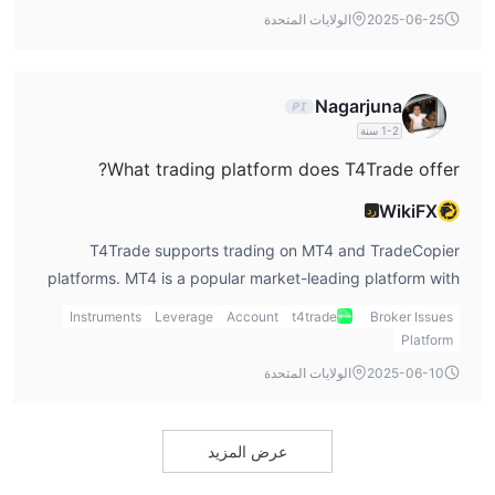
2025-06-25
الولايات المتحدة
Nagarjuna
1-2 سنة
What trading platform does T4Trade offer?
WikiFX
رد
T4Trade supports trading on MT4 and TradeCopier
platforms. MT4 is a popular market-leading platform with
powerful trading features. MT4 platform supports
Instruments
Leverage
Account
t4trade
Broker Issues
Windows/macOS/iPhone/iPad/Android. MT4 is suitable for
Platform
beginners, and the TradeCopier platform is suitable for all
2025-06-10
الولايات المتحدة
traders.
عرض المزيد