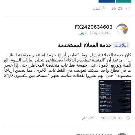
05-23
ألمانيا
FX2420634603
خلال عام واحد
موثق
خدمة العملاء المستخدمة
البلاغات
كان خدمة العملاء ترسل يوميًا "تقارير أرباح حزمة استثمار محفظة البيانا
ت"، مدعية أن "المنصة تستخدم الذكاء الاصطناعي لتحليل بيانات السوق الع
المية وتوزيع الأموال على خمسة قطاعات منخفضة المخاطر. حتى إذا خسر
ت في قطاع واحد، يمكنك تعويضه في القطاعات الأخرى، مما يضمن أرباحًا
مضمونة." حتى أنهم نشروا لقطات شاشة تظهر "مستخدمين يكسبون 24,0
00 يوان في شهر واحد بعد شراء الحزمة." ومع ذلك، بعد ثلاثة أيام فقط م
ن الشراء، انخفضت ثلاثة من القطاعات بشكل حاد، مما أدى إلى خسارة 2
0,000 يوان في أسبوع واحد فقط! اتصلت بخدمة العملاء، فقالوا: "التقلبات
قصيرة الأجل طبيعية؛ البيانات ستضبط نفسها مرة أخرى." انتظرت أسبوعًا آ
خر، ولكن ليس فقط أن السوق لم يتحسن، بل خسرت 30,000 يوان أخر
ى، ليصبح المجموع 50,000 يوان! واجهت خدمة العملاء، فقالوا: "حزمة الا
ستثمار مُحسنة بناءً على بيانات تاريخية. السوق الفعلي به عوامل لا يمكن ال
سيطرة عليها، والخسائر يتحملها المستخدم."
2025-09-07
فيتنام