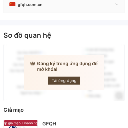
gfqh.com.cn
Sơ đồ quan hệ
Đăng ký trong ứng dụng để
mở khóa!
GF Futures
Tải ứng dụng
Giả mạo
ệp giả mạo
Doanh nghiệp giả mạo
GFQH