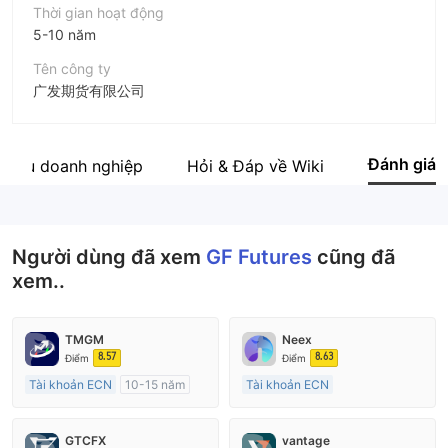
Thời gian hoạt động
5-10 năm
Tên công ty
广发期货有限公司
Viết tắt
GF Futures
Đánh giá
 thiệu doanh nghiệp
Hỏi & Đáp về Wiki
Nhân viên doanh nghiệp
--
Người dùng đã xem
GF Futures
cũng đã
xem..
TMGM
Neex
8.57
8.63
Điểm
Điểm
Tài khoản ECN
10-15 năm
Tài khoản ECN
Đăng ký tại Nước Úc
15-20 năm
GP Tạo lập Thị trường Ngoại hối (MM)
Đăng ký tại Nước Úc
GTCFX
vantage