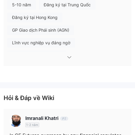
GF Futures cung cấp giao dịch trên hợp đồng tương lai.
5-10 năm
Đăng ký tại Trung Quốc
Nền tảng giao dịch
Đăng ký tại Hong Kong
GF Futures sử dụng ứng dụng di động riêng của mình. Khách
GP Giao dịch Phái sinh (AGN)
hàng có thể quét mã QR và tải xuống.
Lĩnh vực nghiệp vụ đáng ngờ
Nguy cơ rủi ro trung bình
Hỏi & Đáp về Wiki
Imranali Khatri
1-2 năm