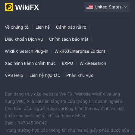
United States
Về chúng tôi
|
Liên hệ
|
Cảnh báo rủi ro
|
Điều khoản Dịch vụ
|
Chính sách bảo mật
|
WikiFX Search Plug-in
|
WikiFX(Enterprise Edition)
|
Xác minh kênh chính thức
|
EXPO
|
WikiResearch
|
VPS Help
|
Liên hệ hợp tác
|
Phân khu vực
Bạn đang truy cập website WikiFX. Website WikiFX và ứng
dụng WikiFX là hai nền tảng tra cứu thông tin doanh nghiệp
trên toàn cầu. Người dùng vui lòng tuân thủ quy định và luật
pháp của nước sở tại khi sử dụng dịch vụ.
Zalo：84704536042
Trong trường hợp các thông tin như mã số giấy phép được sửa