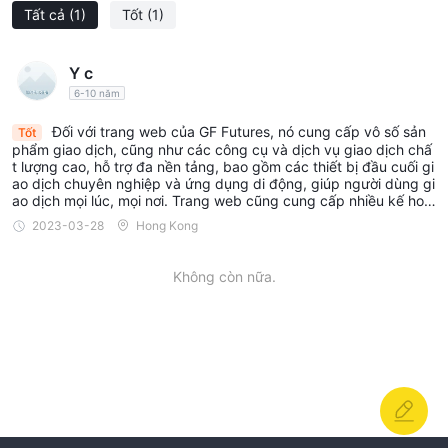
Tất cả
(1)
Tốt
(1)
Y c
6-10 năm
Đối với trang web của GF Futures, nó cung cấp vô số sản
Tốt
phẩm giao dịch, cũng như các công cụ và dịch vụ giao dịch chấ
t lượng cao, hỗ trợ đa nền tảng, bao gồm các thiết bị đầu cuối gi
ao dịch chuyên nghiệp và ứng dụng di động, giúp người dùng gi
ao dịch mọi lúc, mọi nơi. Trang web cũng cung cấp nhiều kế hoạ
ch đầu tư và báo cáo nghiên cứu, giúp người dùng hiểu rõ hơn v
2023-03-28
Hong Kong
ề xu hướng thị trường và cơ hội đầu tư.
Không còn nữa.