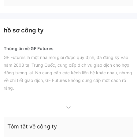
hồ sơ công ty
Thông tin về GF Futures
GF Futures là một nhà môi giới được quy định, đã đăng ký vào
năm 2003 tại Trung Quốc, cung cấp dịch vụ giao dịch cho hợp
đồng tương lai. Nó cung cấp các kênh liên hệ khác nhau, nhưng
về chi tiết giao dịch, GF Futures không cung cấp một cách rõ
ràng.
Ưu điểm và Nhược điểm
GF Futures Có Uy tín không?
Có. GF Futures được cấp phép bởi SFC/CFFEX để cung cấp
dịch vụ.
Tóm tắt về công ty
Tôi có thể Giao dịch gì trên GF Futures?