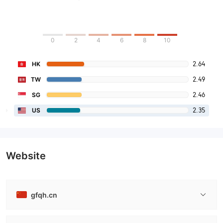
0
2
4
6
8
10
2.64
HK
2.49
TW
2.46
SG
2.35
US
Website
gfqh.cn