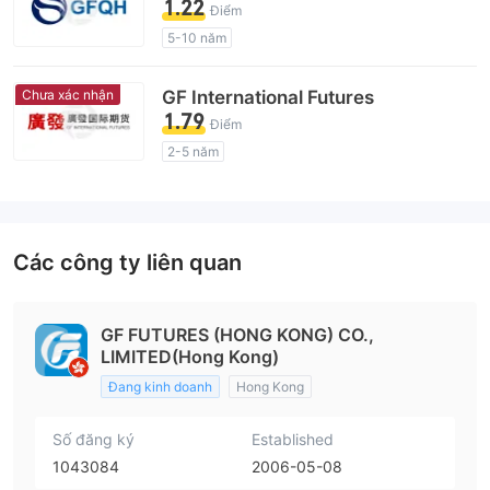
1.22
Điểm
5-10 năm
Giấy phép giám sát quản lý có dấu hiệu đáng ngờ
Lĩnh vực nghiệp vụ đáng ngờ
Chưa xác nhận
GF International Futures
Giả mạo ủy ban giám sát quản lý Hong Kong
1.79
Điểm
Nguy cơ rủi ro cao
2-5 năm
Giấy phép giám sát quản lý có dấu hiệu đáng ngờ
Lĩnh vực nghiệp vụ đáng ngờ
Nguy cơ rủi ro cao
Các công ty liên quan
GF FUTURES (HONG KONG) CO.,
LIMITED(Hong Kong)
Đang kinh doanh
Hong Kong
Số đăng ký
Established
1043084
2006-05-08