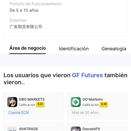
Período de Funcionamiento
De 5 a 10 años
Empresa
广发期货有限公司
Abreviación
GF Futures
Área de negocio
Identificación
Genealogía
Empleado de la empresa
--
Los usuarios que vieron
GF Futures
también
vieron..
DBG MARKETS
GO Markets
8.81
8.98
Calificación
Calificación
Cuenta ECN
Más de 20 años
De 10 a 15 años
Supervisión en Australia
Supervisión en Australia
Creación Mercado Forex (MM)
AVATRADE
DecodeFX