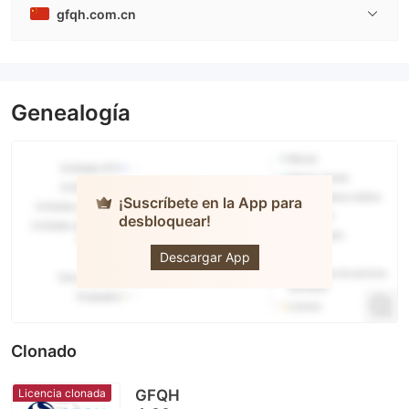
gfqh.com.cn
Genealogía
¡Suscríbete en la App para
desbloquear!
GF Futures
Descargar App
Clonado
Licencia clonada
GFQH