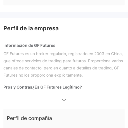
Perfil de la empresa
Información de GF Futures
GF Futures es un broker regulado, registrado en 2003 en China,
que ofrece servicios de trading para futuros. Proporciona varios
canales de contacto, pero en cuanto a detalles de trading, GF
Futures no los proporciona explícitamente.
Pros y Contras
¿Es GF Futures Legítimo?
Sí. GF Futures está autorizado por SFC/CFFEX para ofrecer
servicios.
¿Qué Puedo Operar en GF Futures?
Perfil de compañía
GF Futures ofrece trading en futuros.