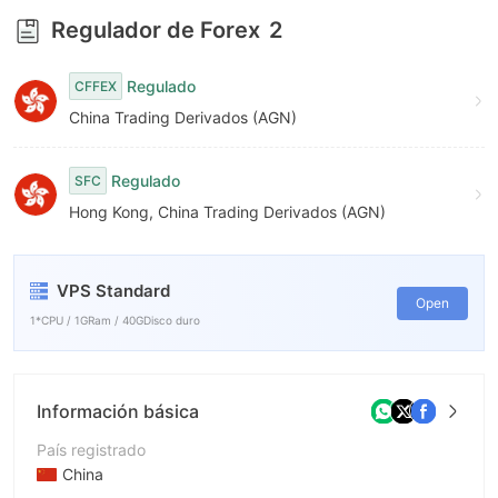
7
Regulador de Forex
2
8
Regulado
CFFEX
9
China Trading Derivados (AGN)
Regulado
SFC
Hong Kong, China Trading Derivados (AGN)
VPS Standard
Open
1*CPU / 1GRam / 40GDisco duro
Información básica
País registrado
China