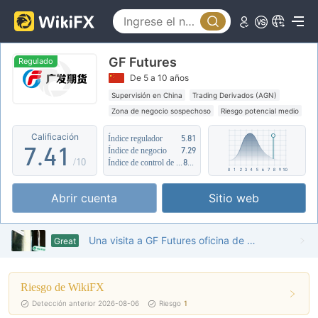
2
3
0
GF Futures
4
1
Regulado
De 5 a 10 años
5
2
Supervisión en China
Trading Derivados (AGN)
Zona de negocio sospechoso
Riesgo potencial medio
6
3
0
Calificación
Índice regulador
5.81
7
.
4
1
Índice de negocio
7.29
/10
Índice de control de riesgo
8.12
8
5
2
Abrir cuenta
Sitio web
9
6
3
7
4
Una visita a GF Futures oficina de hk encontrada
Great
8
5
Riesgo de WikiFX
9
6
Detección anterior 2026-08-06
Riesgo
1