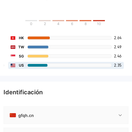
0
2
4
6
8
10
2.64
HK
2.49
TW
2.46
SG
2.35
US
Identificación
gfqh.cn