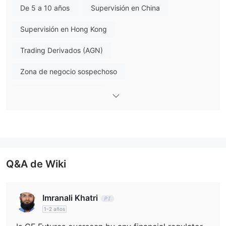
De 5 a 10 años
Supervisión en China
Plataforma de Trading
GF Futures utiliza su propia aplicación móvil. Los clientes
Supervisión en Hong Kong
pueden escanear el código QR y descargarla.
Trading Derivados (AGN)
Zona de negocio sospechoso
Riesgo potencial medio
Q&A de Wiki
Imranali Khatri
1-2 años