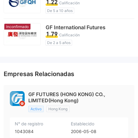
1.22
Calificación
De 5 a 10 años
Licencia de regulador sospechosa
Zona de negocio sospechoso
Inconfirmado
GF International Futures
Simulación Hong Kong supervisión
1.79
Calificación
Riesgo potencial alto
De 2 a 5 años
Licencia de regulador sospechosa
Zona de negocio sospechoso
Riesgo potencial alto
Empresas Relacionadas
GF FUTURES (HONG KONG) CO.,
LIMITED(Hong Kong)
Activo
Hong Kong
N° de registro
Establecido
1043084
2006-05-08