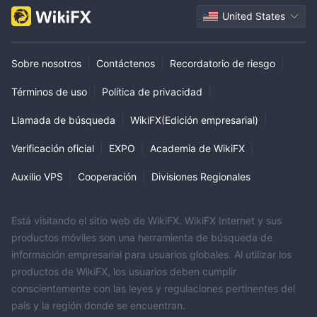
United States
Sobre nosotros
|
Contáctenos
|
Recordatorio de riesgo
|
Términos de uso
|
Política de privacidad
|
Llamada de búsqueda
|
WikiFX(Edición empresarial)
|
Verificación oficial
|
EXPO
|
Academia de WikiFX
|
Auxilio VPS
|
Cooperación
|
Divisiones Regionales
Está visitando el sitio web de WikiFX. WikiFX Internet y sus
productos móviles son una herramienta de búsqueda de
información empresarial para usuarios globales. Al utilizar los
productos de WikiFX, los usuarios deben cumplir
conscientemente con las leyes y regulaciones pertinentes del
país y la región donde se encuentran.