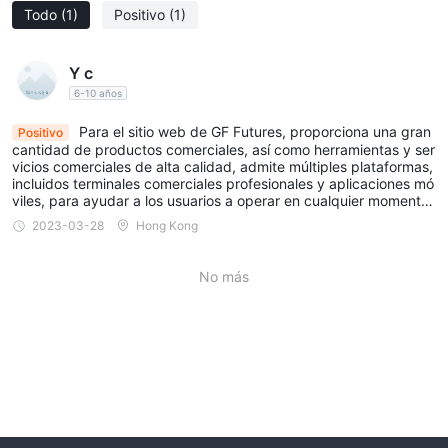
Todo
(1)
Positivo
(1)
Y c
6-10 años
Para el sitio web de GF Futures, proporciona una gran
Positivo
cantidad de productos comerciales, así como herramientas y ser
vicios comerciales de alta calidad, admite múltiples plataformas,
incluidos terminales comerciales profesionales y aplicaciones mó
viles, para ayudar a los usuarios a operar en cualquier momento
y en cualquier lugar. El sitio web también ofrece una variedad de
2023-03-28
Hong Kong
planes de inversión e informes de investigación, lo que permite a
los usuarios comprender mejor las tendencias del mercado y las
oportunidades de inversión.
No más