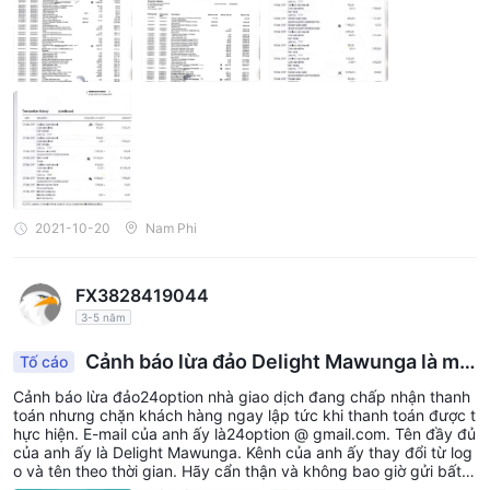
một số lợi nhuận sau khi giao dịch, nhưng khi tôi muốn rút tiền, h
ọ sẽ từ chối xử lý cho đến khi họ chặn bất kỳ phương tiện nào
2021-10-20
Nam Phi
FX3828419044
3-5 năm
Cảnh báo lừa đảo Delight Mawunga là mộ
Tố cáo
t kẻ lừa đảo $ 40
Cảnh báo lừa đảo24option nhà giao dịch đang chấp nhận thanh
toán nhưng chặn khách hàng ngay lập tức khi thanh toán được t
hực hiện. E-mail của anh ấy là24option @ gmail.com. Tên đầy đủ
của anh ấy là Delight Mawunga. Kênh của anh ấy thay đổi từ log
o và tên theo thời gian. Hãy cẩn thận và không bao giờ gửi bất k
ỳ khoản tiền nào cho anh chàng này! Một trò lừa đảo lớn