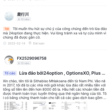
hiểu lầm là phí rút tiền của họ, quá cao!! Tôi nghĩ rằng có nhiều l
ựa chọn tốt hơn ngoài kia.
鹿行川
6-10 năm
Tôi muốn thu hút sự chú ý của công chúng đến trò lừa đảo
Tốt
mà 24option đang thực hiện. Vui lòng tránh xa và tự cứu mình vì
chúng đã được gắn cờ.
2023-02-14
Đài loan
FX2529096758
6-10 năm
Lừa đảo bởi24option , OptionsXO, Plus O
Tố cáo
ption, v.v.
Xin chào, tên tôi là Sithabiso Mhlakoana đến từ Nam Phi. Vào nă
m 2017, tôi đã bị các nhà môi giới khác lừa đảo rất nhiều tiền với
tổng số tiền lên đến hơn 8000 đô la. Hầu hết các khoản tiền đã
được thanh toán trực tuyến thông qua thẻ ngân hàng của tôi. Tô
i có bằng chứng thanh toán cho tất cả các giao dịch bao gồm m
ột số cuộc trò chuyện của chúng tôi với họ khi tôi đang cố gắng
đòi lại tiền của mình. Trong một số trường hợp, tôi đã kiếm được