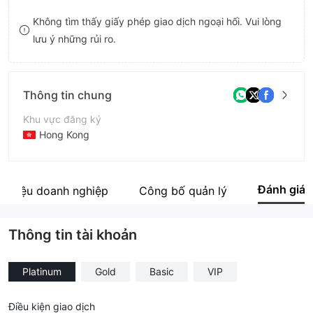
8
7
Không tìm thấy giấy phép giao dịch ngoại hối. Vui lòng
lưu ý những rủi ro.
9
8
9
Thông tin chung
Khu vực đăng ký
Hong Kong
Thời gian hoạt động
5-10 năm
Đánh giá
i thiệu doanh nghiệp
Công bố quản lý
Tên công ty
Richfield Capital Limited
Thông tin tài khoản
Platinum
Gold
Basic
VIP
Điều kiện giao dịch