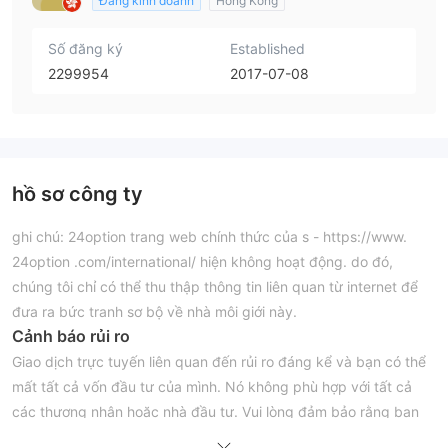
Đang kinh doanh
Hong Kong
Số đăng ký
Established
2299954
2017-07-08
hồ sơ công ty
ghi chú: 24option trang web chính thức của s - https://www.
24option .com/international/ hiện không hoạt động. do đó,
chúng tôi chỉ có thể thu thập thông tin liên quan từ internet để
đưa ra bức tranh sơ bộ về nhà môi giới này.
Cảnh báo rủi ro
Giao dịch trực tuyến liên quan đến rủi ro đáng kể và bạn có thể
mất tất cả vốn đầu tư của mình. Nó không phù hợp với tất cả
các thương nhân hoặc nhà đầu tư. Vui lòng đảm bảo rằng bạn
hiểu những rủi ro liên quan và lưu ý rằng thông tin trong bài viết