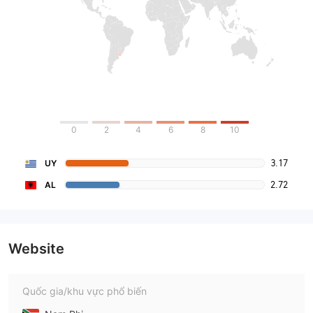
0
2
4
6
8
10
3.17
UY
2.72
AL
Website
Quốc gia/khu vực phổ biến