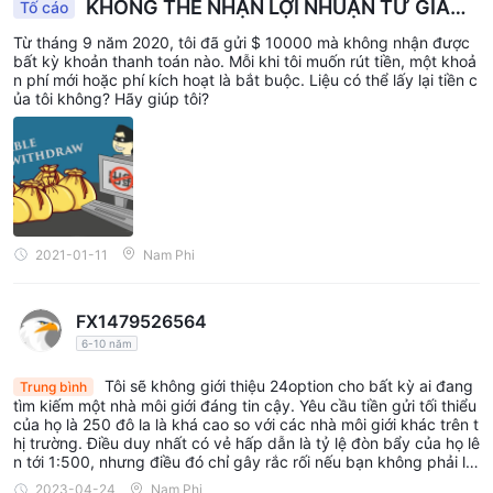
KHÔNG THỂ NHẬN LỢI NHUẬN TỪ GIAO
Tố cáo
DỊCH
Từ tháng 9 năm 2020, tôi đã gửi $ 10000 mà không nhận được
bất kỳ khoản thanh toán nào. Mỗi khi tôi muốn rút tiền, một khoả
n phí mới hoặc phí kích hoạt là bắt buộc. Liệu có thể lấy lại tiền c
ủa tôi không? Hãy giúp tôi?
2021-01-11
Nam Phi
FX1479526564
6-10 năm
Tôi sẽ không giới thiệu 24option cho bất kỳ ai đang
Trung bình
tìm kiếm một nhà môi giới đáng tin cậy. Yêu cầu tiền gửi tối thiểu
của họ là 250 đô la là khá cao so với các nhà môi giới khác trên t
hị trường. Điều duy nhất có vẻ hấp dẫn là tỷ lệ đòn bẩy của họ lê
n tới 1:500, nhưng điều đó chỉ gây rắc rối nếu bạn không phải là
một nhà giao dịch có kinh nghiệm. Nhưng điều thực sự khiến tôi
2023-04-24
Nam Phi