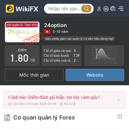
3
4
5
24option
 sát quản lý
Tạm thời không có giám sát quản lý
6
5-10 năm
Giấy phép giám sát quản lý có dấu hiệu đáng ngờ
0
7
Lĩnh vực nghiệp vụ đáng ngờ
Nguy cơ rủi ro cao
Điểm
Chỉ số giám sát quản lý
3.84
1
.
8
0
Chỉ số kinh doanh
7.29
/10
Chỉ số kiểm soát rủi ro
2.18
2
9
1
Mốc thời gian
Website
3
2
4
3
Cảnh báo: Điểm đánh giá thấp, xin hãy cảnh giác!
5
4
Lần kiểm tra trước 2026-08-08
Rủi ro
3
6
5
Cơ quan quản lý Forex
7
6