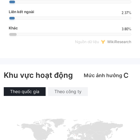
Liên kết ngoài
2.37%
Khác
3.80%
Nguồn dữ liệu
WikiResearch
Khu vực hoạt động
C
Mức ảnh hưởng
Theo quốc gia
Theo công ty