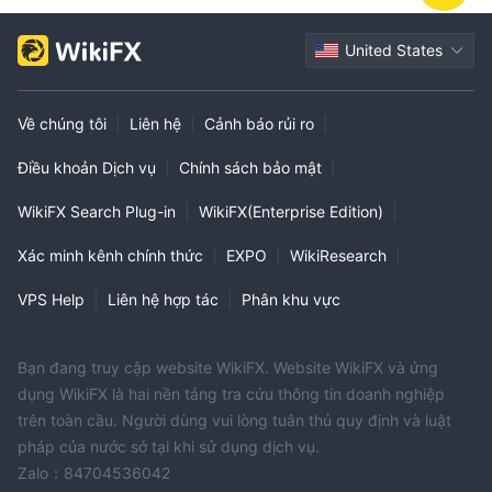
United States
Về chúng tôi
|
Liên hệ
|
Cảnh báo rủi ro
|
Điều khoản Dịch vụ
|
Chính sách bảo mật
|
WikiFX Search Plug-in
|
WikiFX(Enterprise Edition)
|
Xác minh kênh chính thức
|
EXPO
|
WikiResearch
|
VPS Help
|
Liên hệ hợp tác
|
Phân khu vực
Bạn đang truy cập website WikiFX. Website WikiFX và ứng
dụng WikiFX là hai nền tảng tra cứu thông tin doanh nghiệp
trên toàn cầu. Người dùng vui lòng tuân thủ quy định và luật
pháp của nước sở tại khi sử dụng dịch vụ.
Zalo：84704536042