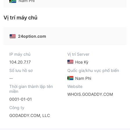
Nam Phi
Vị trí máy chủ
24option.com
IP máy chủ
Vị trí Server
104.20.7.17
Hoa Kỳ
Số lưu hồ sơ
Quốc gia/khu vực phổ biến
--
Nam Phi
Thời gian thành lập tên
Website
miền
WHOIS.GODADDY.COM
0001-01-01
Công ty
GODADDY.COM, LLC