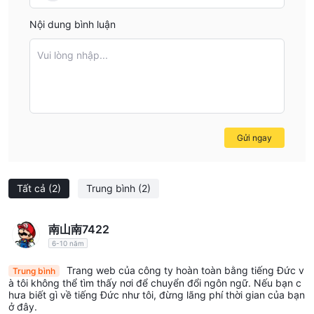
sàn môi giới phá sản. Ngoài ra, nền tảng cung cấp bảo hiểm
Nội dung bình luận
tiền gửi cho số dư tài khoản thanh toán lên đến 100.000 EUR và
sử dụng các thủ tục TAN hiện đại để đảm bảo an toàn giao
Vui lòng nhập...
dịch.
- Giao diện giao dịch thân thiện với người dùng: flatex cung cấp
nhiều nền tảng giao dịch như flatex next, flatex classic, flatex-
Trader 2.0, stock3 và Product finder, phục vụ cho các sở thích
và trình độ chuyên môn giao dịch khác nhau. Những nền tảng
Gửi ngay
này được thiết kế để mang đến trải nghiệm giao dịch thuận tiện
và liền mạch.
Tất cả
(2)
Trung bình
(2)
Nhược điểm của flatex:
- Quy định không được quy định: flatex hoạt động trong một
南山南7422
môi trường quy định không được quy định, điều này có thể gây
6-10 năm
ra lo ngại về bảo vệ và giám sát nhà đầu tư. Nhà đầu tư nên
Trang web của công ty hoàn toàn bằng tiếng Đức v
cẩn trọng và tiến hành nghiên cứu kỹ lưỡng trước khi tham gia
Trung bình
à tôi không thể tìm thấy nơi để chuyển đổi ngôn ngữ. Nếu bạn c
với nền tảng này.
hưa biết gì về tiếng Đức như tôi, đừng lãng phí thời gian của bạn
- Độ phức tạp đối với nhà giao dịch mới: Mặc dù cung cấp các
ở đây.