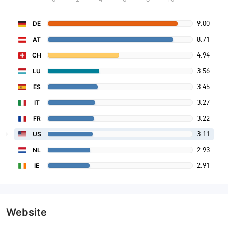
9.00
DE
8.71
AT
4.94
CH
3.56
LU
3.45
ES
3.27
IT
3.22
FR
3.11
US
2.93
NL
2.91
IE
Website