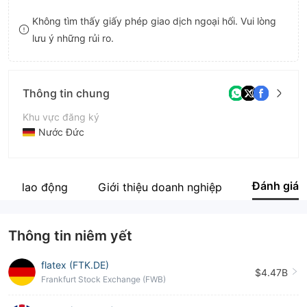
9
8
Không tìm thấy giấy phép giao dịch ngoại hối. Vui lòng
lưu ý những rủi ro.
9
Thông tin chung
Khu vực đăng ký
Nước Đức
Thời gian hoạt động
5-10 năm
Đánh giá
ười lao động
Giới thiệu doanh nghiệp
Tên công ty
FlatexDEGIRO Bank AG
Thông tin niêm yết
flatex (FTK.DE)
$4.47B
Frankfurt Stock Exchange (FWB)