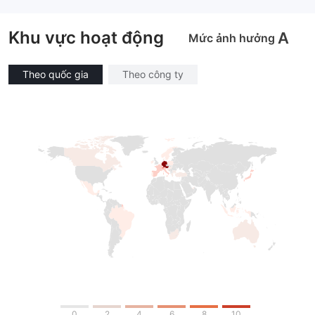
Khu vực hoạt động
A
Mức ảnh hưởng
Theo quốc gia
Theo công ty
0
2
4
6
8
10