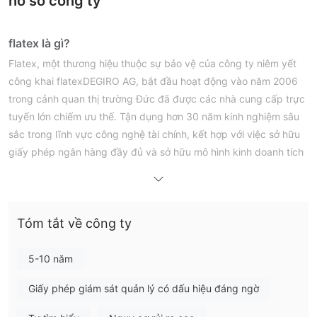
hồ sơ công ty
flatex là gì?
Flatex, một thương hiệu thuộc sự bảo vệ của công ty niêm yết
công khai flatexDEGIRO AG, bắt đầu hoạt động vào năm 2006
trong cảnh quan thị trường Đức đã được các nhà cung cấp trực
tuyến lớn chiếm ưu thế. Tận dụng hơn 30 năm kinh nghiệm sâu
sắc trong lĩnh vực công nghệ tài chính, kết hợp với việc sở hữu
giấy phép ngân hàng đầy đủ và sở hữu mô hình kinh doanh tích
hợp hoàn chỉnh của riêng mình, flatex nổi bật trong việc cung
cấp cho khách hàng một bộ dịch vụ đặc biệt cho giao dịch
chứng khoán chuyên nghiệp.
Tóm tắt về công ty
Nếu bạn quan tâm, chúng tôi mời bạn tiếp tục đọc bài viết sắp
tới, trong đó chúng tôi sẽ đánh giá môi giới từ nhiều góc độ và
cung cấp cho bạn thông tin tổ chức và ngắn gọn. Đến cuối bài
5-10 năm
viết, chúng tôi sẽ cung cấp một bản tóm tắt ngắn gọn để cung
Giấy phép giám sát quản lý có dấu hiệu đáng ngờ
cấp cho bạn cái nhìn tổng quan về các đặc điểm chính của môi
giới.