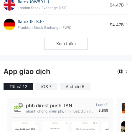
flatex (0W89.IL)
$4.47B
London Stock Exchange (LSE)
flatex (FTK.F)
$4.47B
Frankfurt Stock Exchange (FWB)
Xem thêm
App giao dịch
12
Tất cả 12
iOS 7
Android 5
pbb direkt push TAN
Lượt tải
3,859
nhanh chóng, miễn phí, linh hoạt: dịch vụ
ngân hàng hiện đại với pbb trực tiếp gửi T
AN