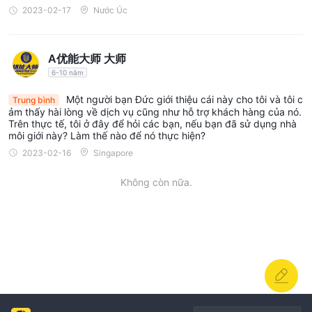
nền tảng giao dịch dễ sử dụng, điều hướng qua loạt sản phẩm
2023-02-17
Nước Úc
và dịch vụ được cung cấp bởi flatex vẫn có thể phức tạp đối
với nhà giao dịch mới. Độ phức tạp này có thể ngăn cản nhà
A优能大师 大师
đầu tư không có kinh nghiệm sử dụng nền tảng một cách hiệu
6-10 năm
quả.
- Tiềm năng chi phí cao: Mặc dù flatex nhằm cung cấp giá cả
Một người bạn Đức giới thiệu cái này cho tôi và tôi c
Trung bình
ảm thấy hài lòng về dịch vụ cũng như hỗ trợ khách hàng của nó.
hợp lý cho dịch vụ của mình, nhưng các chi phí liên quan đến
Trên thực tế, tôi ở đây để hỏi các bạn, nếu bạn đã sử dụng nhà
giao dịch, như phí và hoa hồng, vẫn có thể tương đối cao so với
môi giới này? Làm thế nào để nó thực hiện?
các nền tảng khác, đặc biệt là đối với những nhà giao dịch
2023-02-16
Singapore
thường xuyên hoặc những người giao dịch các công cụ tài
Không còn nữa.
chính phức tạp như CFDs.
Có phải flatex an toàn hay lừa đảo?
Flatex cung cấp các biện pháp bảo mật để bảo vệ tài sản của
nhà đầu tư. Các chứng khoán như cổ phiếu, quỹ và ETF được
tài sản đặc
giữ trong tài khoản quản lý của bạn được coi là
biệt và được bảo vệ trong trường hợp sự vỡ nợ của
sàn giao dịch
. Hơn nữa, số dư trong tài khoản thanh toán của