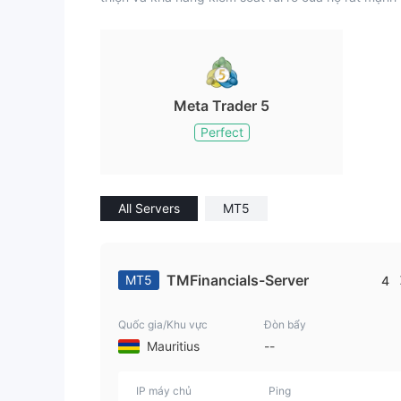
Meta Trader 5
Perfect
All Servers
MT5
TMFinancials-Server
MT5
4
Quốc gia/Khu vực
Đòn bẩy
Mauritius
--
IP máy chủ
Ping