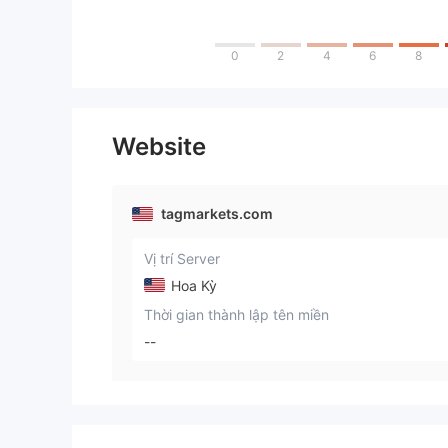
0
2
4
6
8
Website
tagmarkets.com
Vị trí Server
Hoa Kỳ
Thời gian thành lập tên miền
--