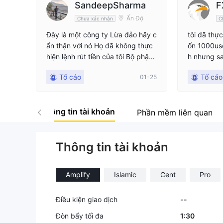
SandeepSharma
F
Ấn Độ
Chưa xác nhận
C
Đây là một công ty Lừa đảo hãy c
tôi đã thự
ẩn thận với nó Họ đã không thực
ốn 1000usd
hiện lệnh rút tiền của tôi Bộ phận
h nhưng sau
hỗ trợ khách hàng chỉ để chơi trò
ền của tôi 
Tố cáo
Tố cáo
01-25
chơi Họ không đưa ra bất kỳ phả
của tôi cũ
n hồi thỏa đáng nào Hãy tránh xa
về tài khoả
Hãy giữ an toàn
a họ cũng
Thông tin tài khoản
hồi, xin hã
Phần mềm liên quan
giao dịch l
Thông tin tài khoản
Amplify
Islamic
Cent
Pro
Điều kiện giao dịch
--
Đòn bẩy tối đa
1:30