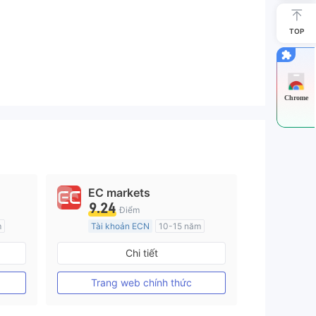
TOP
Chrome
EC markets
9.24
Điểm
m
Tài khoản ECN
10-15 năm
Đăng ký tại Nước Úc
Chi tiết
GP Tạo lập Thị trường Ngoại hối (MM)
GP Tạo lập Thị trường Ngoại hối (MM)
MT4 Chính thức
Trang web chính thức