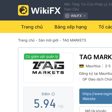
2
Nền Tảng Tra Cứu Pháp Lý Sà
Toàn Cầu
3
WikiFX
0
4
Trang chủ
Bảng xếp hạng
Tố cá
Trang chủ
-
Sàn môi giới
-
TAG MARKETS
1
5
0
2
6
1
TAG MARK
Có giám sát quản lý
Mauritius
|
2-5
3
7
2
Đăng ký tại Mauriti
GP Giao dịch Chứ
|
4
8
3
MT5 Chính thức
|
|
Giám sát quản lý 
|
https://www.tagm
Điểm
5
.
9
4
Website
/10
Mở tài khoản