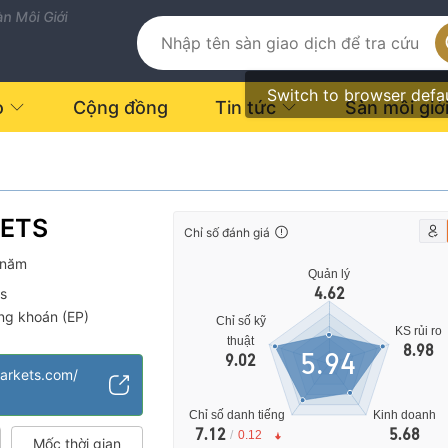
n Môi Giới
Switch to browser defa
o
Cộng đồng
Tin tức
Sàn môi giớ
ETS
Chỉ số đánh giá
 năm
Quản lý
4.62
us
ng khoán (EP)
Chỉ số kỹ
KS rủi ro
Nghiệp vụ quốc tế
thuật
8.98
5.94
9.02
từ xa
arkets.com/
Chỉ số danh tiếng
Kinh doanh
7.12
5.68
/
0.12
Mốc thời gian