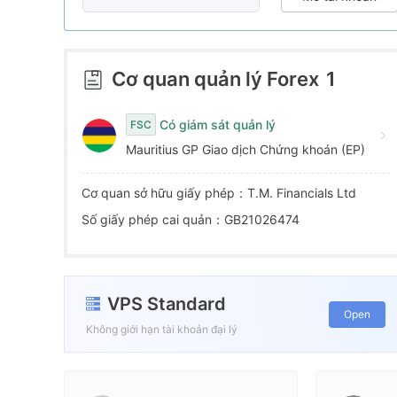
6
5
7
6
Cơ quan quản lý Forex
1
8
7
Có giám sát quản lý
FSC
Mauritius GP Giao dịch Chứng khoán (EP)
9
8
Cơ quan sở hữu giấy phép：T.M. Financials Ltd
9
Số giấy phép cai quản：GB21026474
VPS Standard
Open
Không giới hạn tài khoản đại lý