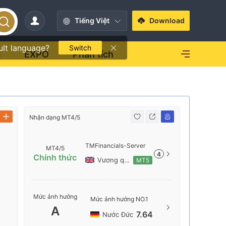
Tiếng Việt
Download
ult language?
Switch
i
EXPO
Phân tích
Nhận dạng MT4/5
Nhận dạng 
TMFinancials-Server
MT4/5
4
Chính thức
Vương quốc Anh
MT5
Tên serve
Mức ảnh hưởng
Mức ảnh hưởng NO.1
TMFinanc
A
7.64
Nước Đức
Vị trí má