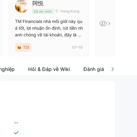
阿悦
阿悦
Hong Kong
Đã xác minh
Đã xác mi
TM Financials nhà môi giới này qu
Nhà môi giới giao
37
á tốt, lợi nhuận ổn định, rút tiền nh
als này rất tốt, l
anh chóng về tài khoản, đây là nh
có thể đăng ký tr
à môi giới tốt nhất tôi từng gặp.
p tiền nhanh chón
Tốt
Tốt
07-10
h chóng, dịch vụ 
ng phản hồi kịp t
ề phát sinh, sẽ n
quyết vấn đề. Mộ
 nghiệp
Hỏi & Đáp về Wiki
Đánh giá
in cậy.
--