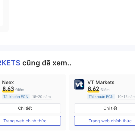
RKETS
cũng đã xem..
Neex
VT Markets
8.63
8.62
Điểm
Điểm
Tài khoản ECN
15-20 năm
Tài khoản ECN
10-15 nă
Đăng ký tại Nước Úc
Đăng ký tại Nước Úc
Chi tiết
Chi tiết
GP Tạo lập Thị trường Ngoại hối (MM)
MT4 Chính thức
MT4 Chính thức
Trang web chính thức
Trang web chính thức