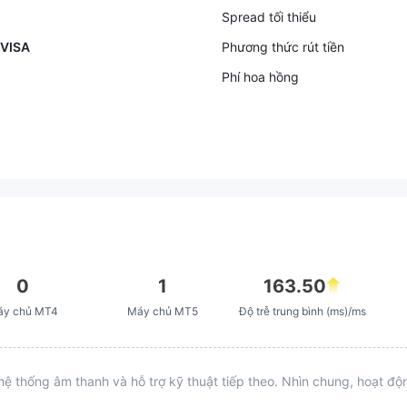
ã liên hệ với dịch vụ khách hàng,
Spread tối thiểu
nhưng kết quả là không có gì — k
 VISA
Phương thức rút tiền
hông có giải thích rõ ràng hoặc gi
ải pháp nào. Tôi chỉ muốn cảnh b
Phí hoa hồng
áo các trader khác hãy rất cẩn th
ận với TAG Markets. Theo kinh ng
hiệm của tôi, họ có thể xóa lợi nhu
ận của bạn và lấy số dư mà khôn
g có lý do hợp lý nào. giải thích. H
y vọng rằng bài đánh giá này có t
hể giúp người khác tránh gặp ph
ải trải nghiệm tương tự.
0
1
163.50
áy chủ MT4
Máy chủ MT5
Độ trễ trung bình (ms)/ms
hệ thống âm thanh và hỗ trợ kỹ thuật tiếp theo. Nhìn chung, hoạt đ