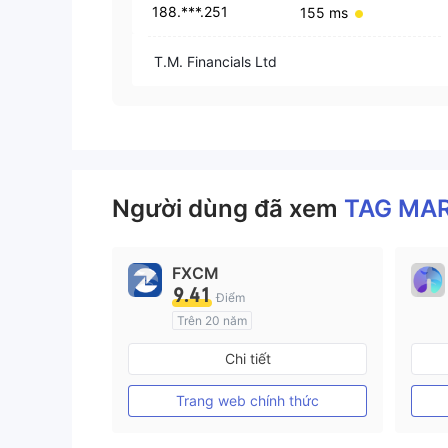
188.***.251
155 ms
T.M. Financials Ltd
Người dùng đã xem
TAG MA
FXCM
9.41
Điểm
Trên 20 năm
Đăng ký tại Nước Úc
Chi tiết
GP Tạo lập Thị trường Ngoại hối (MM)
MT4 Chính thức
Trang web chính thức