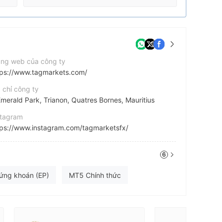
ang web của công ty
tps://www.tagmarkets.com/
 chỉ công ty
merald Park, Trianon, Quatres Bornes, Mauritius
stagram
tps://www.instagram.com/tagmarketsfx/
atsApp
6
7557488836
ứng khoán (EP)
MT5 Chính thức