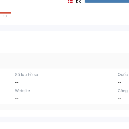
DK
10
Số lưu hồ sơ
Quốc 
--
--
Website
Công 
--
--