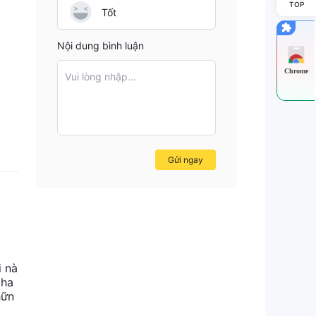
TOP
Tốt
Nội dung bình luận
Chrome
Vui lòng nhập...
Gửi ngay
i nà
tha
hữn