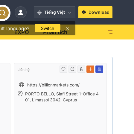
Tiếng Việt
Download
ult language?
Switch
i
EXPO
Phân tích
Liên hệ
https://billionmarkets.com/
PORTO BELLO, Siafi Street 1-Office 4
01, Limassol 3042, Cyprus