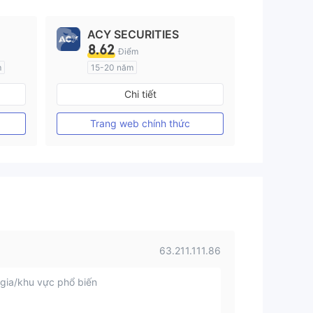
ACY SECURITIES
8.62
Điểm
m
15-20 năm
Đăng ký tại Nước Úc
Chi tiết
GP Tạo lập Thị trường Ngoại hối (MM)
GP Tạo lập Thị trường Ngoại hối (MM)
MT4 Chính thức
Trang web chính thức
63.211.111.86
gia/khu vực phổ biến