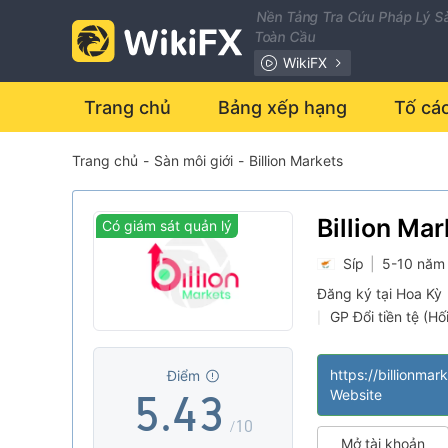
Nền Tảng Tra Cứu Pháp Lý Sà
Toàn Cầu
WikiFX
0
Trang chủ
Bảng xếp hạng
Tố cá
Trang chủ
-
Sàn môi giới
-
Billion Markets
1
0
2
1
0
Billion Ma
Có giám sát quản lý
Síp
|
5-10 năm
3
2
1
Đăng ký tại Hoa Kỳ
GP Đổi tiền tệ (Hố
|
4
3
2
Lĩnh vực nghiệp 
|
Nguy cơ rủi ro tr
|
https://billionmar
Điểm
5
.
4
3
Website
/10
Mở tài khoản