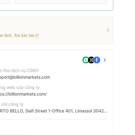
o dịch. Xin hãy lưu ý!
p thư dịch vụ CSKH
pport@billionmarkets.com
ang web của công ty
ps://billionmarkets.com/
 chỉ công ty
PORTO BELLO, Siafi Street 1-Office 401, Limassol 3042, Cyprus
cebook
tps://www.facebook.com/BillionMarkets