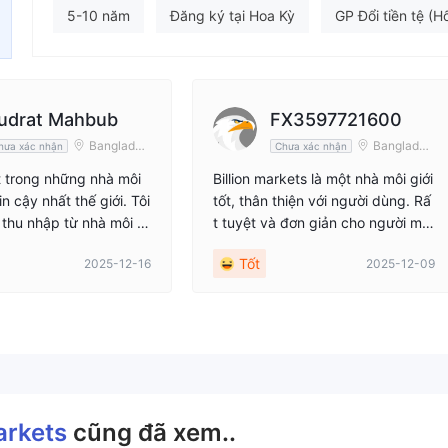
Nhân viên doanh nghiệp
5-10 năm
Đăng ký tại Hoa Kỳ
GP Đổi tiền tệ (H
--
Lĩnh vực nghiệp vụ đáng ngờ
Nguy cơ rủi ro trung b
udrat Mahbub
FX3597721600
Banglades
Banglades
hưa xác nhận
Chưa xác nhận
h
h
t trong những nhà môi
Billion markets là một nhà môi giới
in cậy nhất thế giới. Tôi
tốt, thân thiện với người dùng. Rấ
thu nhập từ nhà môi gi
t tuyệt và đơn giản cho người mới
 không gặp bất kỳ căng
bắt đầu. Tôi rất vui khi được giao
Tốt
2025-12-16
2025-12-09
phiền toái nào. Bạn có
dịch cùng những người này.
ia và tận hưởng lợi nhu
 đổi phong cách sống
Nếu bạn có ước mơ, hã
óng tham gia để thực
cả những mong muốn củ
Markets
cũng đã xem..