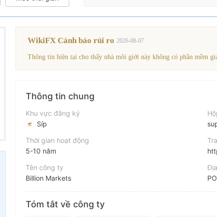
WikiFX Cảnh báo rủi ro
2026-08-07
Thông tin hiện tại cho thấy nhà môi giới này không có phần mềm gia
Thông tin chung
Khu vực đăng ký
Hộ
Síp
su
Thời gian hoạt động
Tr
5-10 năm
htt
Tên công ty
Địa
Billion Markets
Viết tắt
Fa
Tóm tắt về công ty
Billion Markets
ht