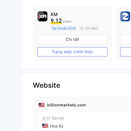
XM
9.12
Điểm
Tài khoản ECN
15-20 năm
Đăng ký tại Nước Úc
Chi tiết
GP Tạo lập Thị trường Ngoại hối (MM)
MT4 Chính thức
Trang web chính thức
Website
billionmarkets.com
Vị trí Server
Hoa Kỳ