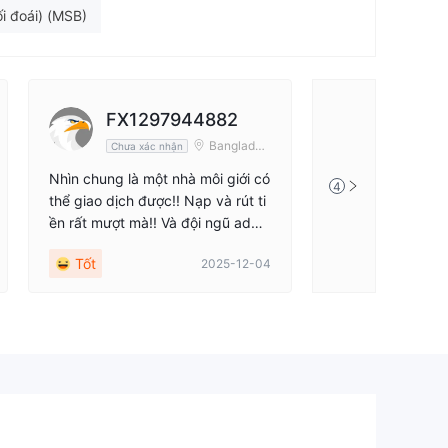
ối đoái) (MSB)
ình
FX1297944882
Banglades
Chưa xác nhận
h
Nhìn chung là một nhà môi giới có
4
thể giao dịch được!! Nạp và rút ti
ền rất mượt mà!! Và đội ngũ admi
n của họ rất năng động
Tốt
2025-12-04