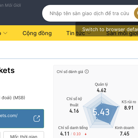
n Môi Giới
Switch to browser defa
o
Cộng đồng
Tin tức
Sàn môi giớ
rkets
Chỉ số đánh giá
Quản lý
4.62
i đoái) (MSB)
Chỉ số kỹ
KS rủi ro
vụ đáng ngờ
thuật
8.91
5.43
4.16
ung bình
kets.com/
Chỉ số danh tiếng
Kinh doanh
4.11
7.45
/
0.10
Mốc thời gian