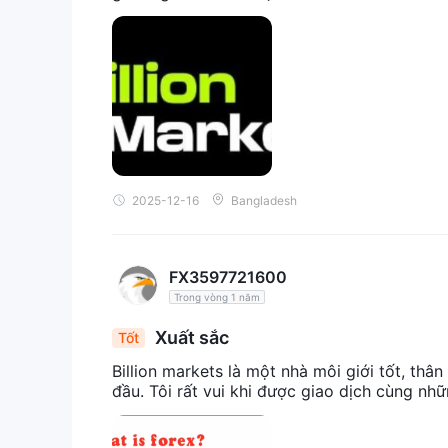
2025-12-16
Bangladesh
FX3597721600
Trong vòng 1 năm
Xuất sắc
Tốt
Billion markets là một nhà môi giới tốt, thâ
đầu. Tôi rất vui khi được giao dịch cùng nh