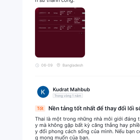
h sử thành công.
06-09
Bangladesh
Kudrat Mahbub
Trong vòng 1 năm
Nền tảng tốt nhất để thay đổi lối 
Tốt
Thai là một trong những nhà môi giới đáng ti
y mà không gặp bất kỳ căng thẳng hay phiền
y đổi phong cách sống của mình. Nếu bạn c
g mong muốn của bạn.