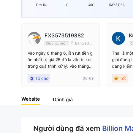
Đơn lõi
1G
40G
1M*ADSL
FX3573519382
K
Banglades
Chưa xác nhận
C
h
Vào ngày 6 tháng 6, lần rút tiền g
Thai là mộ
ần nhất trị giá 25 đô la vẫn bị kẹt
giới đáng t
trong quá trình xử lý. Vào tháng
đang kiếm 
4, nhiều lần rút tiền nhỏ đã bị từ c
ới này mà
Tố cáo
Tốt
06-09
hối mà không có lý do, và chỉ có
thẳng hay 
2 lần rút tiền nhỏ và 1 lần rút tiền l
thể tham g
ớn trong lịch sử thành công.
ận để thay
Website
của mình. 
Đánh giá
y nhanh ch
hiện tất 
a bạn.
Người dùng đã xem
Billion 