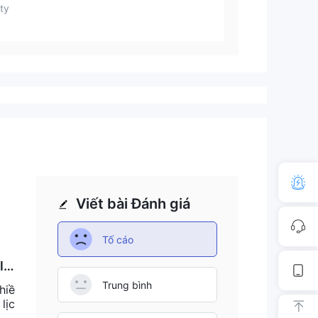
ty
Viết bài Đánh giá
Tố cáo
lý.
hỏ v
Trung bình
hiề
lịc