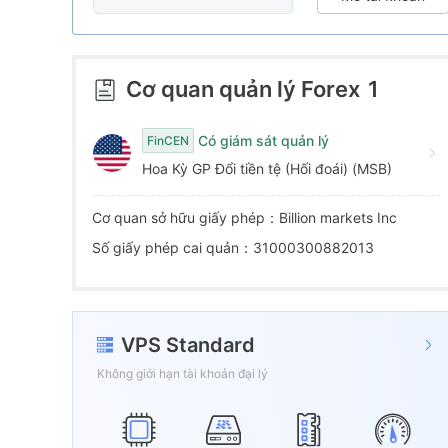
6
5
4
7
6
5
Cơ quan quản lý Forex
1
8
7
6
Có giám sát quản lý
FinCEN
Hoa Kỳ GP Đổi tiền tệ (Hối đoái) (MSB)
9
8
7
Cơ quan sở hữu giấy phép：Billion markets Inc
9
8
Số giấy phép cai quản：31000300882013
9
VPS Standard
Không giới hạn tài khoản đại lý