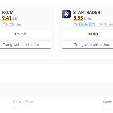
FXCM
STARTRADER
9.41
8.55
Điểm
Điểm
Trên 20 năm
Tài khoản ECN
10-15 nă
Đăng ký tại Nước Úc
Đăng ký tại Nước Úc
Chi tiết
Chi tiết
GP Tạo lập Thị trường Ngoại hối (MM)
MT4 Chính thức
MT4 Chính thức
Trang web chính thức
Trang web chính thức
Số lưu hồ sơ
Quốc 
--
--