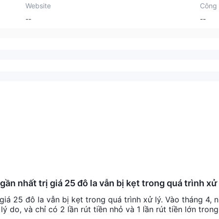
Website
Công 
--
--
ần nhất trị giá 25 đô la vẫn bị kẹt trong quá trình xử 
 từ chối mà không có lý do, và chỉ có 2 lần rút tiền n
 giá 25 đô la vẫn bị kẹt trong quá trình xử lý. Vào tháng 4, n
công.
ý do, và chỉ có 2 lần rút tiền nhỏ và 1 lần rút tiền lớn trong 