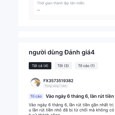
Thời gian thành lập tên miền
--
người dùng Đánh giá
4
Tất cả
(4)
Tốt
(3)
Tố cáo
(1)
FX3573519382
Trong vòng 1 năm
Vào ngày 6 tháng 6, lần rút tiền g
Tố cáo
Vào tháng 4, nhiều lần rút tiền nhỏ đã bị
Vào ngày 6 tháng 6, lần rút tiền gần nhất trị
à 1 lần rút tiền lớn trong lịch sử thành 
u lần rút tiền nhỏ đã bị từ chối mà không có l