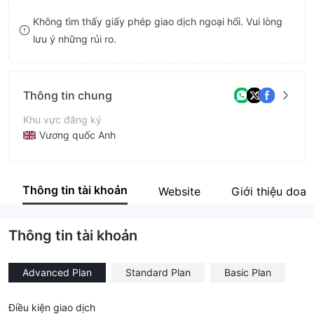
8
Không tìm thấy giấy phép giao dịch ngoại hối. Vui lòng
lưu ý những rủi ro.
9
Thông tin chung
Khu vực đăng ký
Vương quốc Anh
Thời gian hoạt động
2-5 năm
Thông tin tài khoản
Website
Giới thiệu doa
Tên công ty
Trust Trade Finance
Thông tin tài khoản
Advanced Plan
Standard Plan
Basic Plan
Điều kiện giao dịch