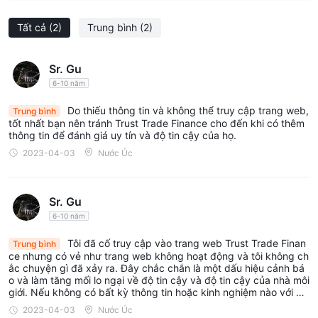
là Trust Trade Finance hợp pháp?
Trust Trade Financehoạt động mà không có bất kỳ sự giám sát
Tất cả
(2)
Trung bình
(2)
theo quy định nào, điều này làm dấy lên lo ngại về độ tin cậy và
bảo mật trong hoạt động của nó. việc không có quy định hợp lệ
Sr. Gu
khiến các nhà đầu tư gặp rủi ro đáng kể. điều quan trọng là
6-10 năm
phải thận trọng và đánh giá kỹ lưỡng các rủi ro tiềm ẩn trước
khi tham gia vào bất kỳ giao dịch nào với nhà môi giới này.
Do thiếu thông tin và không thể truy cập trang web,
Trung bình
tốt nhất bạn nên tránh Trust Trade Finance cho đến khi có thêm
thông tin để đánh giá uy tín và độ tin cậy của họ.
Công cụ thị trường
2023-04-03
Nước Úc
Tiền điện tử: T
1.
Rust Trade Finance cung cấp nhiều loại tiền
điện tử, bao gồm các tùy chọn nổi tiếng như Bitcoin (
BTC
),
Ethereum (ETH), Ripple (XRP) và Litecoin (LTC). Những tài sản
Sr. Gu
kỹ thuật số này mang lại cơ hội cho giao dịch đầu cơ, nhưng
6-10 năm
chúng cũng tiềm ẩn những rủi ro về quy định và biến động
Tôi đã cố truy cập vào trang web Trust Trade Finan
Trung bình
đáng kể.
ce nhưng có vẻ như trang web không hoạt động và tôi không ch
Cổ phiếu:
2.
Trust Trade Financecho phép giao dịch các cổ
ắc chuyện gì đã xảy ra. Đây chắc chắn là một dấu hiệu cảnh bá
o và làm tăng mối lo ngại về độ tin cậy và độ tin cậy của nhà môi
phiếu khác nhau từ các thị trường toàn cầu. ví dụ về các cổ
giới. Nếu không có bất kỳ thông tin hoặc kinh nghiệm nào với nh
phiếu có sẵn để giao dịch có thể bao gồm những gã khổng lồ
à môi giới, thật khó để đưa ra đánh giá toàn diện. Tuy nhiên, tôi
2023-04-03
Nước Úc
khuyến cáo bất kỳ ai đang cân nhắc giao dịch với Trust Trade Fi