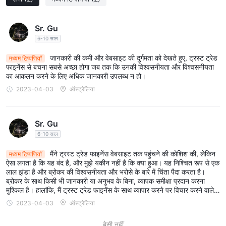
(XRP), और लाइटकॉइन (LTC)। ये डिजिटल संपत्तियां सट्टा व्यापार के लिए अवसर
प्रदान करती हैं, लेकिन उनमें महत्वपूर्ण अस्थिरता और नियामक जोखिम भी होते हैं।
स्टॉक:
2.
Trust Trade Financeवैश्विक बाजारों से विभिन्न शेयरों में व्यापार की
Sr. Gu
अनुमति देता है। ट्रेडिंग के लिए उपलब्ध स्टॉक के उदाहरणों में ऐप्पल इंक जैसे
6-10 साल
प्रौद्योगिकी दिग्गज शामिल हो सकते हैं। (एएपीएल), माइक्रोसॉफ्ट कॉर्पोरेशन
जानकारी की कमी और वेबसाइट की दुर्गमता को देखते हुए, ट्रस्ट ट्रेड
मध्यम टिप्पणियाँ
(एमएसएफटी), और amazon.com, Inc. (amzn), साथ ही विभिन्न क्षेत्रों की
फाइनेंस से बचना सबसे अच्छा होगा जब तक कि उनकी विश्वसनीयता और विश्वसनीयता
स्थापित कंपनियाँ।
का आकलन करने के लिए अधिक जानकारी उपलब्ध न हो।
ईटीएफ:
3.
एक्सचेंज-ट्रेडेड फंड (ईटीएफ) भी उपलब्ध हैं Trust Trade Finance
2023-04-03
ऑस्ट्रेलिया
. ये निवेश वाहन स्टॉक, बॉन्ड या कमोडिटी जैसी परिसंपत्तियों के विविध पोर्टफोलियो में
एक्सपोज़र प्रदान करते हैं। कारोबार किए जा सकने वाले ईटीएफ के कुछ उदाहरणों में
Sr. Gu
एसपीडीआर एसएंडपी 500 ईटीएफ ट्रस्ट (स्पाई), इनवेस्को क्यूक्यूक्यू ट्रस्ट
6-10 साल
(क्यूक्यूक्यू), और आईशेयर एमएससीआई इमर्जिंग मार्केट्स ईटीएफ (ईएम) शामिल हैं।
मुद्राएँ:
4.
Trust Trade Financeअमेरिकी डॉलर (यूएसडी), यूरो (यूरो), ब्रिटिश
मैंने ट्रस्ट ट्रेड फाइनेंस वेबसाइट तक पहुंचने की कोशिश की, लेकिन
मध्यम टिप्पणियाँ
ऐसा लगता है कि यह बंद है, और मुझे यकीन नहीं है कि क्या हुआ। यह निश्चित रूप से एक
पाउंड (जीबीपी), और जापानी येन (जेपीवाई) जैसी प्रमुख मुद्राओं सहित विभिन्न मुद्रा
लाल झंडा है और ब्रोकर की विश्वसनीयता और भरोसे के बारे में चिंता पैदा करता है।
जोड़े में व्यापार की सुविधा प्रदान करता है। ये विदेशी मुद्रा बाज़ार निवेशकों को विनिमय
ब्रोकर के साथ किसी भी जानकारी या अनुभव के बिना, व्यापक समीक्षा प्रदान करना
दरों में उतार-चढ़ाव पर अनुमान लगाने में सक्षम बनाते हैं।
मुश्किल है। हालांकि, मैं ट्रस्ट ट्रेड फाइनेंस के साथ व्यापार करने पर विचार करने वाले
किसी भी व्यक्ति को अत्यधिक सावधानी के साथ आगे बढ़ने और उचित परिश्रम करने के
सूचकांक:
5.
Trust Trade Financeविशिष्ट क्षेत्रों या व्यापक बाजार प्रदर्शन का
2023-04-03
ऑस्ट्रेलिया
लिए सावधान करूंगा।
प्रतिनिधित्व करने वाले व्यापारिक सूचकांकों तक पहुंच प्रदान करता है। व्यापार के लिए
बेसी नहीं