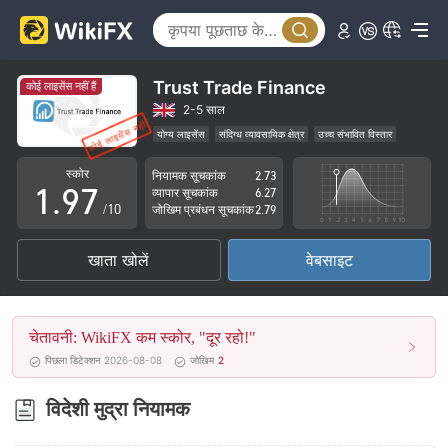
4
2
5
3
6
4
Trust Trade Finance
कोई लाइसेंस नहीं हैं
7
5
2-5 साल
योग्य लाइसेंस
संदिग्ध व्यावसायिक क्षेत्र
उच्च संभावित विस्तार
0
8
6
स्कोर
नियामक सूचकांक
2.73
1
.
9
7
व्यापार सूचकांक
6.27
/10
जोखिम प्रबंधन सूचकांक
2.79
2
8
खाता खोलें
वेबसाइट
3
9
4
चेतावनी: WikiFX कम स्कोर, "दूर रहो!"
5
पिछला डिटेक्शन 2026-08-08
जोखिम
2
6
विदेशी मुद्रा नियामक
7