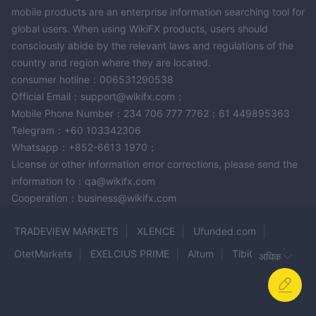
परियोजना निवेश:
mobile products are an enterprise information searching tool for
Trust Trade Financeविशेष वित्तीय उत्पादों में परियोजना निवेश भी प्रदान करता
global users. When using WikiFX products, users should
है। ये परियोजनाएं रियल एस्टेट वित्त और पशुधन खेती पर ध्यान केंद्रित करती हैं, जो
consciously abide by the relevant laws and regulations of the
लंबी अवधि के लिए बड़ा पोर्टफोलियो रखने के इच्छुक निवेशकों के लिए एक अवसर पेश
country and region where they are located.
करती हैं। निवेश का समय 7 से 11 महीने तक होता है, जिसमें संभावित रिटर्न भी हो
consumer hotline：006531290538
35 से 70 प्रतिशत.
सकता है
Official Email：support@wikifx.com；
पक्ष - विपक्ष
Mobile Phone Number：234 706 777 7762；61 449895363
Telegram：+60 103342306
सेवा
Whatsapp：+852-6613 1970；
Trust Trade Financeएक ऐसी सेवा प्रदान करता है जो उपयोगकर्ताओं को अपने
License or other information error corrections, please send the
प्लेटफ़ॉर्म के माध्यम से निवेश करने और धन बचाने की अनुमति देती है। उपयोगकर्ता अपने
information to：qa@wikifx.com
वर्चुअल खाते में पूर्वनिर्धारित राशि जमा कर सकते हैं, जो बाद में पूर्वनिर्धारित दरों पर
Cooperation：business@wikifx.com
बढ़ेगी।
TRADEVIEW MARKETS
XLENCE
Ufunded.com
न्यूनतम निवेश
OtetMarkets
EXELCIUS PRIME
Altum
TibiGlobe
अधिक
$1,000
Trust Trade Financeका न्यूनतम निवेश प्रदान करता है
, उन व्यक्तियों
BREAKAWAY
Quantum Fx Trade
XBTFX
की पूर्ति करना जो अपेक्षाकृत छोटी पूंजी से शुरुआत करना चाहते हैं। इसके अतिरिक्त,
यह निवेश प्राथमिकताओं की एक विस्तृत श्रृंखला को समायोजित करते हुए, बड़े
Milano MFX
LQDFX
Global Trading 247
व्यावसायिक उद्यमों की तलाश करने वाले निवेशकों के लिए अवसर प्रदान करता है।